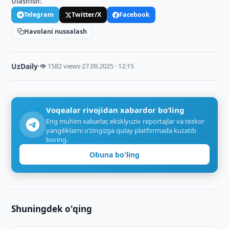
Ulashish:
Telegram
Twitter/X
Facebook
Havolani nusxalash
UzDaily
·
👁 1582 views
·
27.09.2025 · 12:15
Voqealar rivojidan xabardor bo‘ling
Eng muhim xabarlar, eksklyuziv reportajlar va tezkor
yangiliklarni o‘zingizga qulay platformada kuzatib
boring.
Obuna bo'ling
Shuningdek o'qing