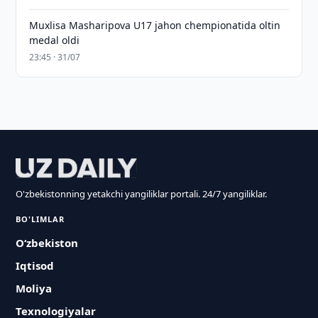
Muxlisa Masharipova U17 jahon chempionatida oltin
medal oldi
23:45 · 31/07
O'zbekistonning yetakchi yangiliklar portali. 24/7 yangiliklar.
BO'LIMLAR
O‘zbekiston
Iqtisod
Moliya
Texnologiyalar