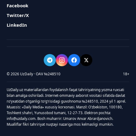
Facebook
Twitter/X
LinkedIn
© 2026 UzDaily · OAV №248510
18+
UzDaily.uz materiallaridan foydalanish faqat tahririyatning yozma ruxsati
bilan amalga oshiriladi. Internet-ommaviy axborot vositasi sifatida davlat
roʻyxatidan oʻtganligi toʻgʻrisidagi guvohnoma №248510, 2024 yil 1 aprel.
Muassis: «Daily Media» xususiy korxonasi. Manzil: Oʻzbekiston, 100180,
Toshkent shahri, Yunusobod tumani, 12-27-73. Elektron pochta:
info@uzdaily.com. Bosh muharrir: Umarov Anvar Abrardjanovich.
Mualliflar fikri tahririyat nuqtayi nazariga mos kelmasligi mumkin.