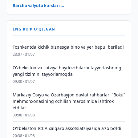
Barcha valyuta kurslari →
ENG KO'P O'QILGAN
Toshkentda kichik biznesga bino va yer bepul beriladi
23:07 · 31/07
Oʻzbekiston va Latviya haydovchilarni tayyorlashning
yangi tizimini tayyorlamoqda
09:30 · 31/07
Markaziy Osiyo va Ozarbayjon davlat rahbarlari “Boku”
mehmonxonasining ochilish marosimida ishtirok
etdilar
00:00 · 01/08
O‘zbekiston ICCA xalqaro assotsiatsiyasiga aʼzo bo‘ldi
20:38 · 01/08