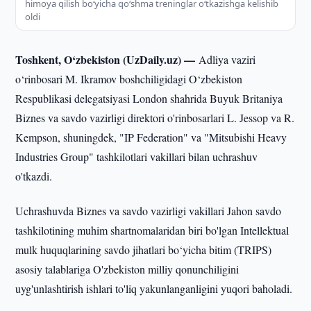
himoya qilish bo‘yicha qo‘shma treninglar o‘tkazishga kelishib
oldi
Toshkent, O‘zbekiston (UzDaily.uz) —
Adliya vaziri
o‘rinbosari M. Ikramov boshchiligidagi O‘zbekiston
Respublikasi delegatsiyasi London shahrida Buyuk Britaniya
Biznes va savdo vazirligi direktori o'rinbosarlari L. Jessop va R.
Kempson, shuningdek, "IP Federation" va "Mitsubishi Heavy
Industries Group" tashkilotlari vakillari bilan uchrashuv
o'tkazdi.
Uchrashuvda Biznes va savdo vazirligi vakillari Jahon savdo
tashkilotining muhim shartnomalaridan biri bo'lgan Intellektual
mulk huquqlarining savdo jihatlari bo‘yicha bitim (TRIPS)
asosiy talablariga O'zbekiston milliy qonunchiligini
uyg'unlashtirish ishlari to'liq yakunlanganligini yuqori baholadi.