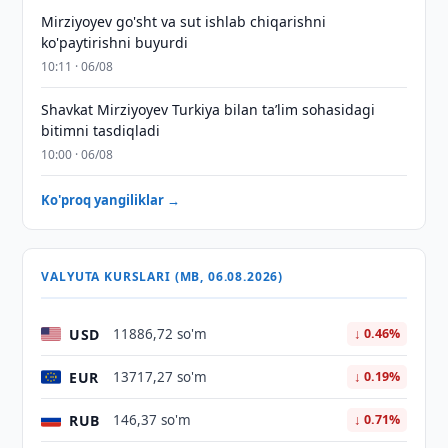
Mirziyoyev go'sht va sut ishlab chiqarishni
ko'paytirishni buyurdi
10:11 · 06/08
Shavkat Mirziyoyev Turkiya bilan taʼlim sohasidagi
bitimni tasdiqladi
10:00 · 06/08
Ko'proq yangiliklar →
VALYUTA KURSLARI (MB, 06.08.2026)
USD
11886,72 so'm
↓ 0.46%
EUR
13717,27 so'm
↓ 0.19%
RUB
146,37 so'm
↓ 0.71%