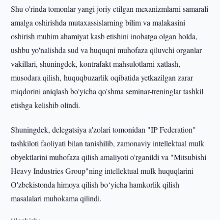
Shu o'rinda tomonlar yangi joriy etilgan mexanizmlarni samarali
amalga oshirishda mutaxassislarning bilim va malakasini
oshirish muhim ahamiyat kasb etishini inobatga olgan holda,
ushbu yo'nalishda sud va huquqni muhofaza qiluvchi organlar
vakillari, shuningdek, kontrafakt mahsulotlarni xatlash,
musodara qilish, huquqbuzarlik oqibatida yetkazilgan zarar
miqdorini aniqlash bo'yicha qo'shma seminar-treninglar tashkil
etishga kelishib olindi.
Shuningdek, delegatsiya a'zolari tomonidan "IP Federation"
tashkiloti faoliyati bilan tanishilib, zamonaviy intellektual mulk
obyektlarini muhofaza qilish amaliyoti o'rganildi va "Mitsubishi
Heavy Industries Group"ning intellektual mulk huquqlarini
O'zbekistonda himoya qilish bo‘yicha hamkorlik qilish
masalalari muhokama qilindi.