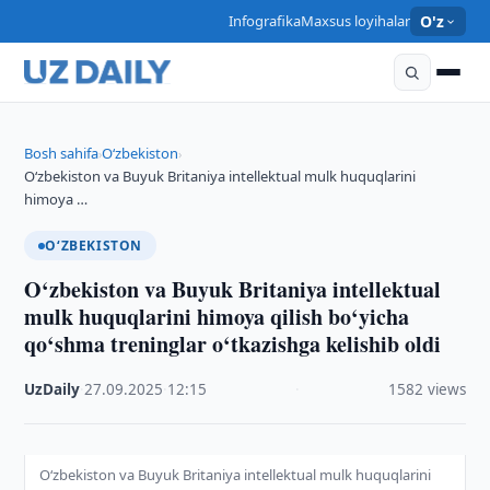
Infografika
Maxsus loyihalar
O'z
Bosh sahifa
O‘zbekiston
›
›
O‘zbekiston va Buyuk Britaniya intellektual mulk huquqlarini
himoya …
O‘ZBEKISTON
O‘zbekiston va Buyuk Britaniya intellektual
mulk huquqlarini himoya qilish bo‘yicha
qo‘shma treninglar o‘tkazishga kelishib oldi
UzDaily
·
27.09.2025
·
12:15
·
1582 views
O‘zbekiston va Buyuk Britaniya intellektual mulk huquqlarini