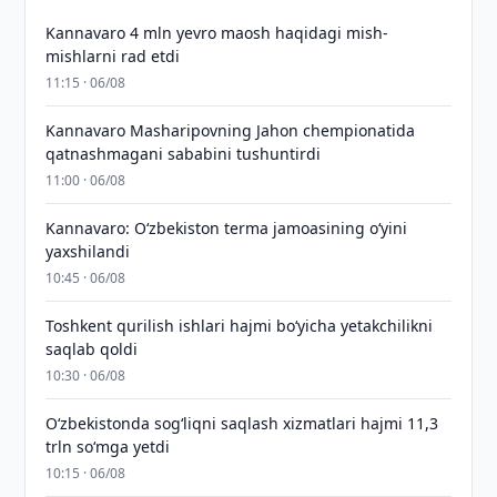
Kannavaro 4 mln yevro maosh haqidagi mish-
mishlarni rad etdi
11:15 · 06/08
Kannavaro Masharipovning Jahon chempionatida
qatnashmagani sababini tushuntirdi
11:00 · 06/08
Kannavaro: O‘zbekiston terma jamoasining o‘yini
yaxshilandi
10:45 · 06/08
Toshkent qurilish ishlari hajmi bo‘yicha yetakchilikni
saqlab qoldi
10:30 · 06/08
O‘zbekistonda sog‘liqni saqlash xizmatlari hajmi 11,3
trln so‘mga yetdi
10:15 · 06/08