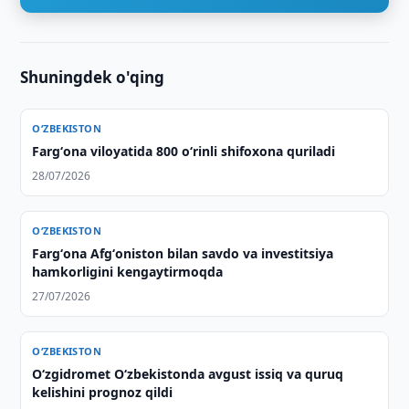
Shuningdek o'qing
O‘ZBEKISTON
Fargʻona viloyatida 800 oʻrinli shifoxona quriladi
28/07/2026
O‘ZBEKISTON
Fargʻona Afgʻoniston bilan savdo va investitsiya
hamkorligini kengaytirmoqda
27/07/2026
O‘ZBEKISTON
O‘zgidromet O‘zbekistonda avgust issiq va quruq
kelishini prognoz qildi