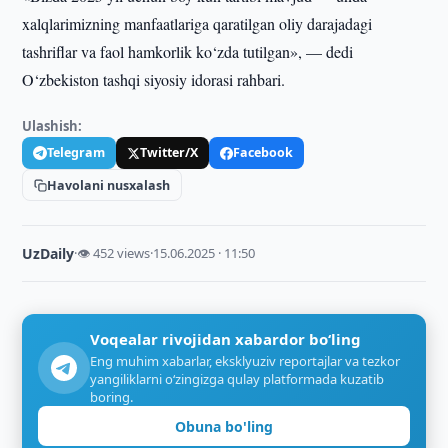
xalqlarimizning manfaatlariga qaratilgan oliy darajadagi
tashriflar va faol hamkorlik ko‘zda tutilgan», — dedi
O‘zbekiston tashqi siyosiy idorasi rahbari.
Ulashish:
Telegram
Twitter/X
Facebook
Havolani nusxalash
UzDaily
·
👁 452 views
·
15.06.2025 · 11:50
Voqealar rivojidan xabardor bo‘ling
Eng muhim xabarlar, eksklyuziv reportajlar va tezkor
yangiliklarni o‘zingizga qulay platformada kuzatib
boring.
Obuna bo'ling