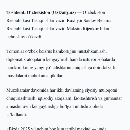
Toshkent, O‘zbekiston (UzDaily.uz) —
O‘zbekiston
Respublikasi Tashqi ishlar vaziri Baxtiyor Saidov Belarus
Respublikasi Tashqi ishlar vaziri Maksim Rijenkov bilan
uchrashuv o‘tkazdi.
Tomonlar o‘zbek-belarus hamkorligini mustahkamlash,
diplomatik aloqalarni kengaytirish hamda ustuvor sohalarda
hamkorlikning yangi yo‘nalishlarini aniqlashga doir dolzarb
masalalarni muhokama qildilar.
Muzokaralar davomida har ikki davlatning siyosiy muloqotni
chuqurlashtirish, iqtisodiy aloqalarni faollashtirish va gumanitar
almashinuvni kengaytirishga bo‘lgan intilishi alohida
taʼkidlandi.
«Bizda 2025 yil uchun boy kun tartibi mavjud — unda