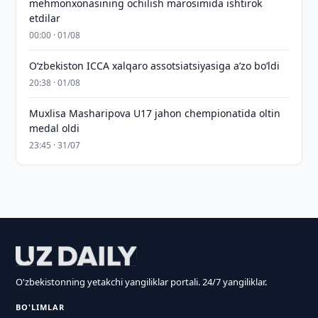
mehmonxonasining ochilish marosimida ishtirok
etdilar
00:00 · 01/08
O‘zbekiston ICCA xalqaro assotsiatsiyasiga aʼzo bo‘ldi
20:38 · 01/08
Muxlisa Masharipova U17 jahon chempionatida oltin
medal oldi
23:45 · 31/07
O'zbekistonning yetakchi yangiliklar portali. 24/7 yangiliklar.
BO'LIMLAR