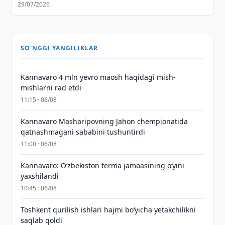
29/07/2026
SO'NGGI YANGILIKLAR
Kannavaro 4 mln yevro maosh haqidagi mish-
mishlarni rad etdi
11:15 · 06/08
Kannavaro Masharipovning Jahon chempionatida
qatnashmagani sababini tushuntirdi
11:00 · 06/08
Kannavaro: O‘zbekiston terma jamoasining o‘yini
yaxshilandi
10:45 · 06/08
Toshkent qurilish ishlari hajmi bo‘yicha yetakchilikni
saqlab qoldi