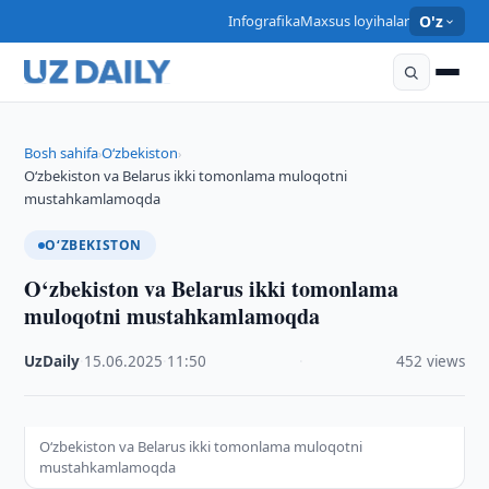
Infografika
Maxsus loyihalar
O'z
Bosh sahifa
O‘zbekiston
›
›
O‘zbekiston va Belarus ikki tomonlama muloqotni
mustahkamlamoqda
O‘ZBEKISTON
O‘zbekiston va Belarus ikki tomonlama
muloqotni mustahkamlamoqda
UzDaily
·
15.06.2025
·
11:50
·
452 views
O‘zbekiston va Belarus ikki tomonlama muloqotni
mustahkamlamoqda