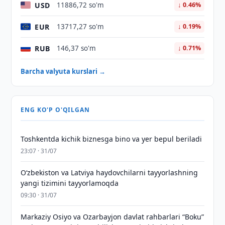
USD
11886,72 so'm
↓ 0.46%
EUR
13717,27 so'm
↓ 0.19%
RUB
146,37 so'm
↓ 0.71%
Barcha valyuta kurslari →
ENG KO'P O'QILGAN
Toshkentda kichik biznesga bino va yer bepul beriladi
23:07 · 31/07
Oʻzbekiston va Latviya haydovchilarni tayyorlashning
yangi tizimini tayyorlamoqda
09:30 · 31/07
Markaziy Osiyo va Ozarbayjon davlat rahbarlari “Boku”