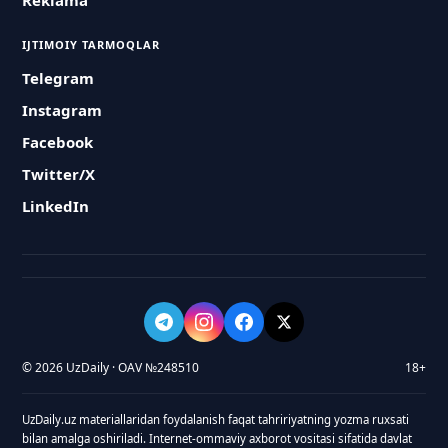
Reklama
IJTIMOIY TARMOQLAR
Telegram
Instagram
Facebook
Twitter/X
LinkedIn
© 2026 UzDaily · OAV №248510
18+
UzDaily.uz materiallaridan foydalanish faqat tahririyatning yozma ruxsati
bilan amalga oshiriladi. Internet-ommaviy axborot vositasi sifatida davlat