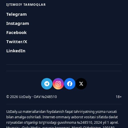
IJTIMOIY TARMOQLAR
Telegram
Instagram
Facebook
Twitter/X
LinkedIn
© 2026 UzDaily · OAV №248510
18+
UzDaily.uz materiallaridan foydalanish faqat tahririyatning yozma ruxsati
bilan amalga oshiriladi. Internet-ommaviy axborot vositasi sifatida davlat
roʻyxatidan oʻtganligi toʻgʻrisidagi guvohnoma №248510, 2024 yil 1 aprel.
Muassis: «Daily Media» xususiy korxonasi. Manzil: Oʻzbekiston, 100180,