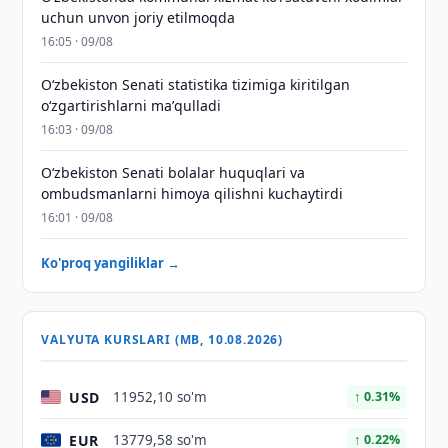
uchun unvon joriy etilmoqda
16:05 · 09/08
Oʻzbekiston Senati statistika tizimiga kiritilgan
oʻzgartirishlarni maʼqulladi
16:03 · 09/08
Oʻzbekiston Senati bolalar huquqlari va
ombudsmanlarni himoya qilishni kuchaytirdi
16:01 · 09/08
Ko'proq yangiliklar →
VALYUTA KURSLARI (MB, 10.08.2026)
USD
11952,10 so'm
↑ 0.31%
EUR
13779,58 so'm
↑ 0.22%