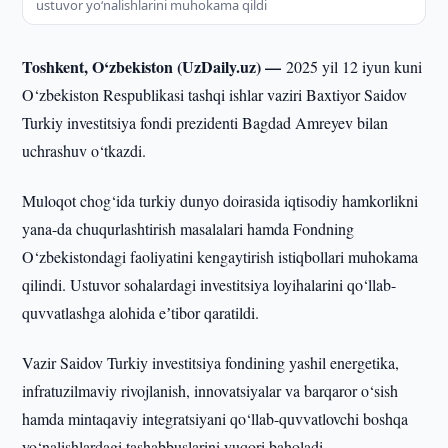
ustuvor yo‘nalishlarini muhokama qildi
Toshkent, O‘zbekiston (UzDaily.uz) —
2025 yil 12 iyun kuni
O‘zbekiston Respublikasi tashqi ishlar vaziri Baxtiyor Saidov
Turkiy investitsiya fondi prezidenti Bagdad Amreyev bilan
uchrashuv o‘tkazdi.
Muloqot chog‘ida turkiy dunyo doirasida iqtisodiy hamkorlikni
yana-da chuqurlashtirish masalalari hamda Fondning
O‘zbekistondagi faoliyatini kengaytirish istiqbollari muhokama
qilindi. Ustuvor sohalardagi investitsiya loyihalarini qo‘llab-
quvvatlashga alohida eʼtibor qaratildi.
Vazir Saidov Turkiy investitsiya fondining yashil energetika,
infratuzilmaviy rivojlanish, innovatsiyalar va barqaror o‘sish
hamda mintaqaviy integratsiyani qo‘llab-quvvatlovchi boshqa
yo‘nalishlardagi tashabbuslarini yuqori baholadi.