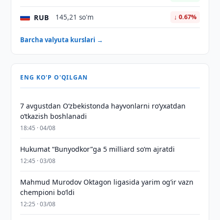
RUB
145,21 so'm
↓ 0.67%
Barcha valyuta kurslari →
ENG KO'P O'QILGAN
7 avgustdan O‘zbekistonda hayvonlarni ro‘yxatdan
o‘tkazish boshlanadi
18:45 · 04/08
Hukumat “Bunyodkor”ga 5 milliard so‘m ajratdi
12:45 · 03/08
Mahmud Murodov Oktagon ligasida yarim og‘ir vazn
chempioni bo‘ldi
12:25 · 03/08