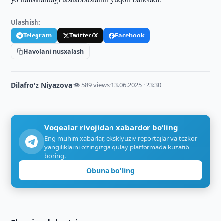
Ulashish:
Telegram
Twitter/X
Facebook
Havolani nusxalash
Dilafro'z Niyazova
·
👁 589 views
·
13.06.2025 · 23:30
Voqealar rivojidan xabardor bo‘ling
Eng muhim xabarlar, eksklyuziv reportajlar va tezkor
yangiliklarni o‘zingizga qulay platformada kuzatib
boring.
Obuna bo'ling