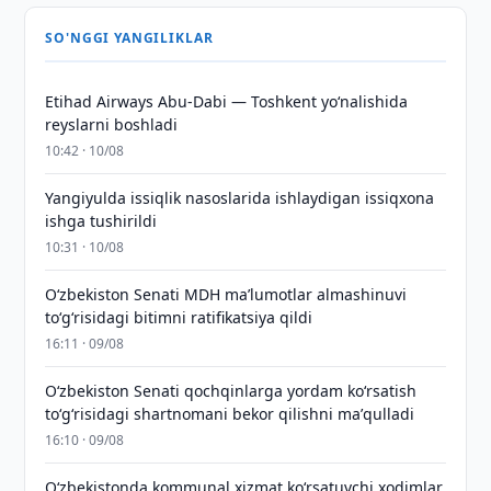
SO'NGGI YANGILIKLAR
Etihad Airways Abu-Dabi — Toshkent yo‘nalishida
reyslarni boshladi
10:42 · 10/08
Yangiyulda issiqlik nasoslarida ishlaydigan issiqxona
ishga tushirildi
10:31 · 10/08
Oʻzbekiston Senati MDH maʼlumotlar almashinuvi
toʻgʻrisidagi bitimni ratifikatsiya qildi
16:11 · 09/08
Oʻzbekiston Senati qochqinlarga yordam koʻrsatish
toʻgʻrisidagi shartnomani bekor qilishni maʼqulladi
16:10 · 09/08
Oʻzbekistonda kommunal xizmat koʻrsatuvchi xodimlar