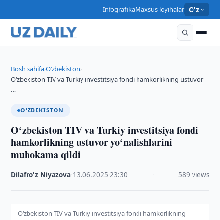
Infografika
Maxsus loyihalar
O'z
Bosh sahifa
O‘zbekiston
›
›
O‘zbekiston TIV va Turkiy investitsiya fondi hamkorlikning ustuvor
…
O‘ZBEKISTON
O‘zbekiston TIV va Turkiy investitsiya fondi
hamkorlikning ustuvor yo‘nalishlarini
muhokama qildi
Dilafro'z Niyazova
·
13.06.2025
·
23:30
·
589 views
O‘zbekiston TIV va Turkiy investitsiya fondi hamkorlikning