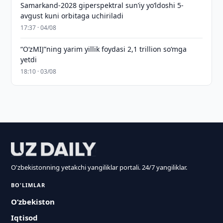
Samarkand-2028 giperspektral sun’iy yo‘ldoshi 5-
avgust kuni orbitaga uchiriladi
17:37 · 04/08
“O‘zMIJ”ning yarim yillik foydasi 2,1 trillion so‘mga
yetdi
18:10 · 03/08
O'zbekistonning yetakchi yangiliklar portali. 24/7 yangiliklar.
BO'LIMLAR
O‘zbekiston
Iqtisod