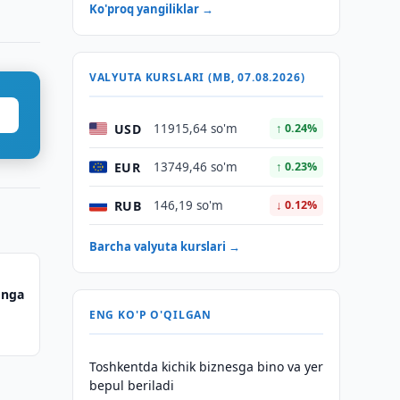
Ko'proq yangiliklar →
VALYUTA KURSLARI (MB, 07.08.2026)
USD
11915,64 so'm
↑ 0.24%
EUR
13749,46 so'm
↑ 0.23%
RUB
146,19 so'm
↓ 0.12%
Barcha valyuta kurslari →
onga
ENG KO'P O'QILGAN
Toshkentda kichik biznesga bino va yer
bepul beriladi