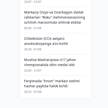
23:07 · 31/07
Markaziy Osiyo va Ozarbayjon davlat
rahbarlari “Boku” mehmonxonasining
ochilish marosimida ishtirok etdilar
00:00 · 01/08
O‘zbekiston ICCA xalqaro
assotsiatsiyasiga aʼzo bo‘ldi
20:38 · 01/08
Muxlisa Masharipova U17 jahon
chempionatida oltin medal oldi
23:45 · 31/07
Farg‘onada “Inson” markazi xodimi
hashar paytida halok bo‘ldi
20:25 · 01/08