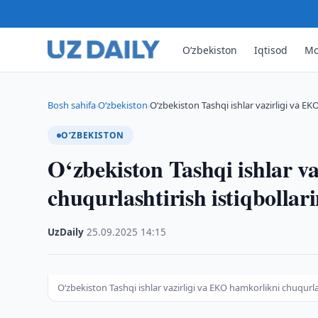
O‘zbekiston
Iqtisod
Mo
Bosh sahifa
O‘zbekiston
O‘zbekiston Tashqi ishlar vazirligi va E
›
›
O‘ZBEKISTON
O‘zbekiston Tashqi ishlar v
chuqurlashtirish istiqbolla
UzDaily
·
25.09.2025
·
14:15
O‘zbekiston Tashqi ishlar vazirligi va EKO hamkorlikni chuqurl