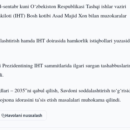
4-sentabr kuni O‘zbekiston Respublikasi Tashqi ishlar vaziri
hkiloti (IHT) Bosh kotibi Asad Majid Xon bilan muzokaralar
llashtirish hamda IHT doirasida hamkorlik istiqbollari yuzasi
Prezidentining IHT sammitlarida ilgari surgan tashabbuslari
i.
ari – 2035”ni qabul qilish, Savdoni soddalashtirish to‘g‘risi
xona idorasini ta’sis etish masalalari muhokama qilindi.
Havolani nusxalash