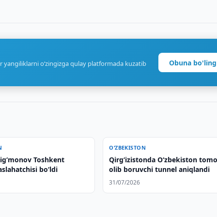
Obuna bo'ling
r yangiliklarni o‘zingizga qulay platformada kuzatib
N
O‘ZBEKISTON
Nig‘monov Toshkent
Qirg‘izistonda O‘zbekiston tom
lahatchisi bo‘ldi
olib boruvchi tunnel aniqlandi
31/07/2026