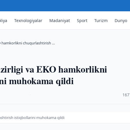
liya
Texnologiyalar
Madaniyat
Sport
Turizm
Dunyo
KO hamkorlikni chuqurlashtirish …
azirligi va EKO hamkorlikni
rini muhokama qildi
·
167
ashtirish istiqbollarini muhokama qildi