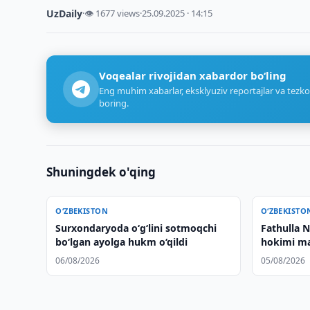
UzDaily
·
👁 1677 views
·
25.09.2025 · 14:15
Voqealar rivojidan xabardor bo‘ling
Eng muhim xabarlar, eksklyuziv reportajlar va tezko
boring.
Shuningdek o'qing
O‘ZBEKISTON
O‘ZBEKISTO
Surxondaryoda o‘g‘lini sotmoqchi
Fathulla 
bo‘lgan ayolga hukm o‘qildi
hokimi mas
06/08/2026
05/08/2026