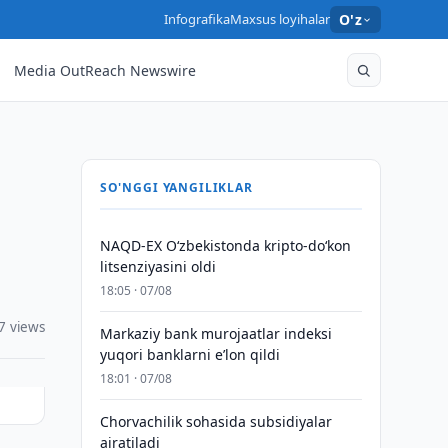
Infografika
Maxsus loyihalar
O'z
Media OutReach Newswire
SO'NGGI YANGILIKLAR
NAQD-EX O‘zbekistonda kripto-do‘kon
litsenziyasini oldi
18:05 · 07/08
7 views
Markaziy bank murojaatlar indeksi
yuqori banklarni eʼlon qildi
18:01 · 07/08
Chorvachilik sohasida subsidiyalar
ajratiladi