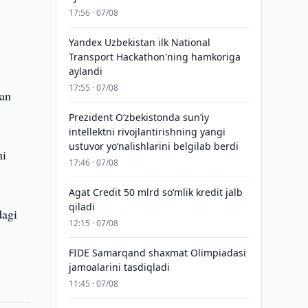
17:56 · 07/08
Yandex Uzbekistan ilk National
Transport Hackathon'ning hamkoriga
aylandi
17:55 · 07/08
dan
Prezident Oʻzbekistonda sunʼiy
intellektni rivojlantirishning yangi
ustuvor yoʻnalishlarini belgilab berdi
ni
17:46 · 07/08
Agat Credit 50 mlrd so‘mlik kredit jalb
qiladi
dagi
12:15 · 07/08
FIDE Samarqand shaxmat Olimpiadasi
jamoalarini tasdiqladi
11:45 · 07/08