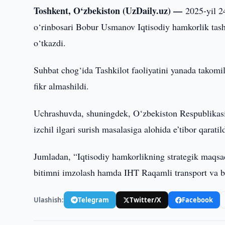
Toshkent, O‘zbekiston (UzDaily.uz) —
2025-yil 2
o‘rinbosari Bobur Usmanov Iqtisodiy hamkorlik tas
o‘tkazdi.
Suhbat chog‘ida Tashkilot faoliyatini yanada takomi
fikr almashildi.
Uchrashuvda, shuningdek, O‘zbekiston Respublikasi 
izchil ilgari surish masalasiga alohida e’tibor qaratild
Jumladan, “Iqtisodiy hamkorlikning strategik maqsadl
bitimni imzolash hamda IHT Raqamli transport va boj
Ulashish:
Telegram
Twitter/X
Facebook