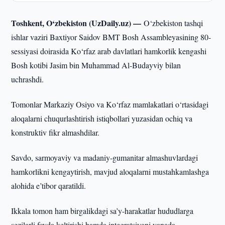
Toshkent, O‘zbekiston (UzDaily.uz) —
O‘zbekiston tashqi
ishlar vaziri Baxtiyor Saidov BMT Bosh Assambleyasining 80-
sessiyasi doirasida Ko‘rfaz arab davlatlari hamkorlik kengashi
Bosh kotibi Jasim bin Muhammad Al-Budayviy bilan
uchrashdi.
Tomonlar Markaziy Osiyo va Ko‘rfaz mamlakatlari o‘rtasidagi
aloqalarni chuqurlashtirish istiqbollari yuzasidan ochiq va
konstruktiv fikr almashdilar.
Savdo, sarmoyaviy va madaniy-gumanitar almashuvlardagi
hamkorlikni kengaytirish, mavjud aloqalarni mustahkamlashga
alohida e’tibor qaratildi.
Ikkala tomon ham birgalikdagi sa’y-harakatlar hududlarga
sezilarli foyda keltirishi hamda integratsiyani yanada