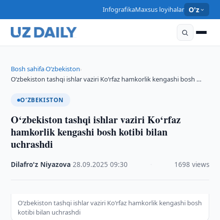
Infografika
Maxsus loyihalar
O'z
Bosh sahifa
O‘zbekiston
›
›
O‘zbekiston tashqi ishlar vaziri Ko‘rfaz hamkorlik kengashi bosh …
O‘ZBEKISTON
O‘zbekiston tashqi ishlar vaziri Ko‘rfaz
hamkorlik kengashi bosh kotibi bilan
uchrashdi
Dilafro'z Niyazova
·
28.09.2025
·
09:30
·
1698 views
O‘zbekiston tashqi ishlar vaziri Ko‘rfaz hamkorlik kengashi bosh
kotibi bilan uchrashdi