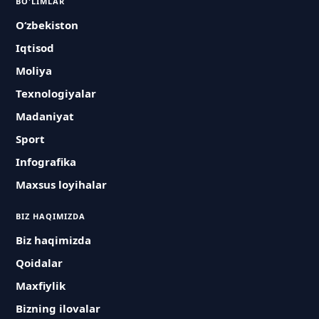
BO'LIMLAR
O‘zbekiston
Iqtisod
Moliya
Texnologiyalar
Madaniyat
Sport
Infografika
Maxsus loyihalar
BIZ HAQIMIZDA
Biz haqimizda
Qoidalar
Maxfiylik
Bizning ilovalar