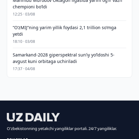
Mahmud Murodov Oktagon ligasida yarim og‘ir vazn
chempioni bo‘ldi
12:25 · 03/08
“O‘zMIJ”ning yarim yillik foydasi 2,1 trillion so‘mga
yetdi
18:10 · 03/08
Samarkand-2028 giperspektral sun’iy yo‘ldoshi 5-
avgust kuni orbitaga uchiriladi
17:37 · 04/08
O'zbekistonning yetakchi yangiliklar portali. 24/7 yangiliklar.