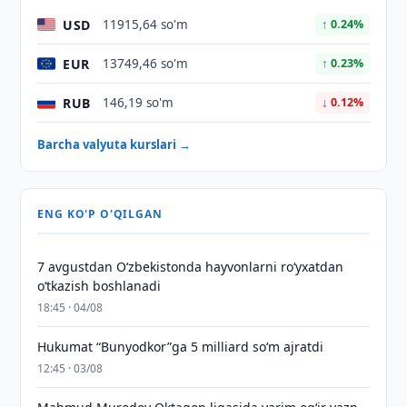
USD
11915,64 so'm
↑ 0.24%
EUR
13749,46 so'm
↑ 0.23%
RUB
146,19 so'm
↓ 0.12%
Barcha valyuta kurslari →
ENG KO'P O'QILGAN
7 avgustdan O‘zbekistonda hayvonlarni ro‘yxatdan
o‘tkazish boshlanadi
18:45 · 04/08
Hukumat “Bunyodkor”ga 5 milliard so‘m ajratdi
12:45 · 03/08