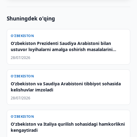
Shuningdek o'qing
O‘ZBEKISTON
Oʻzbekiston Prezidenti Saudiya Arabistoni bilan
ustuvor loyihalarni amalga oshirish masalalarini
muhokama qildi
28/07/2026
O‘ZBEKISTON
Oʻzbekiston va Saudiya Arabistoni tibbiyot sohasida
kelishuvlar imzoladi
28/07/2026
O‘ZBEKISTON
O'zbekiston va Italiya qurilish sohasidagi hamkorlikni
kengaytiradi