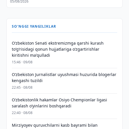
05/08/2026
SO'NGGI YANGILIKLAR
Oʻzbekiston Senati ekstremizmga qarshi kurash
toʻgʻrisidagi qonun hujjatlariga oʻzgartirishlar
kiritishni maʼqulladi
15:46 · 09/08
O‘zbekiston Jurnalistlar uyushmasi huzurida blogerlar
kengashi tuzildi
22:45 · 08/08
O‘zbekistonlik hakamlar Osiyo Chempionlar ligasi
saralash o‘yinlarini boshqaradi
22:40 · 08/08
Mirziyoyev quruvchilarni kasb bayrami bilan