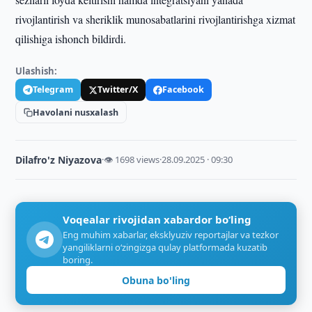
rivojlantirish va sheriklik munosabatlarini rivojlantirishga xizmat
qilishiga ishonch bildirdi.
Ulashish:
Telegram
Twitter/X
Facebook
Havolani nusxalash
Dilafro'z Niyazova
·
👁 1698 views
·
28.09.2025 · 09:30
Voqealar rivojidan xabardor bo‘ling
Eng muhim xabarlar, eksklyuziv reportajlar va tezkor
yangiliklarni o‘zingizga qulay platformada kuzatib
boring.
Obuna bo'ling