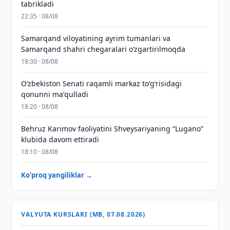
tabrikladi
22:35 · 08/08
Samarqand viloyatining ayrim tumanlari va
Samarqand shahri chegaralari oʻzgartirilmoqda
18:30 · 08/08
Oʻzbekiston Senati raqamli markaz toʻgʻrisidagi
qonunni maʼqulladi
18:20 · 08/08
Behruz Karimov faoliyatini Shveysariyaning “Lugano”
klubida davom ettiradi
18:10 · 08/08
Ko'proq yangiliklar →
VALYUTA KURSLARI (MB, 07.08.2026)