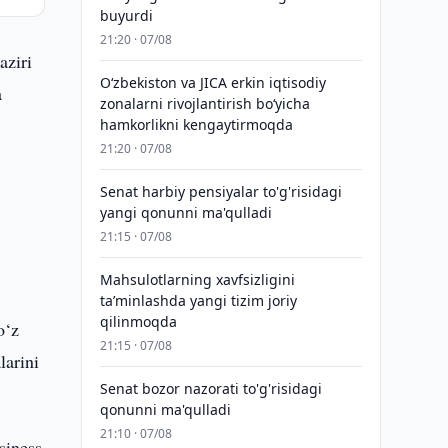
buyurdi
21:20 · 07/08
aziri
Oʻzbekiston va JICA erkin iqtisodiy
a
zonalarni rivojlantirish boʻyicha
hamkorlikni kengaytirmoqda
21:20 · 07/08
Senat harbiy pensiyalar to'g'risidagi
yangi qonunni ma'qulladi
21:15 · 07/08
Mahsulotlarning xavfsizligini
taʼminlashda yangi tizim joriy
qilinmoqda
o‘z
21:15 · 07/08
larini
Senat bozor nazorati to'g'risidagi
qonunni ma'qulladi
21:10 · 07/08
siness