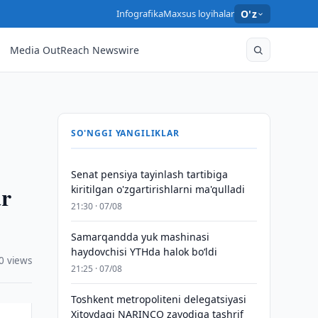
Infografika
Maxsus loyihalar
O'z
Media OutReach Newswire
SO'NGGI YANGILIKLAR
Senat pensiya tayinlash tartibiga
ar
kiritilgan o'zgartirishlarni ma'qulladi
21:30 · 07/08
Samarqandda yuk mashinasi
haydovchisi YTHda halok bo‘ldi
0 views
21:25 · 07/08
Toshkent metropoliteni delegatsiyasi
Xitoydagi NARINCO zavodiga tashrif