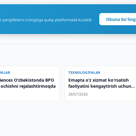
Obuna bo'ling
r yangiliklarni o‘zingizga qulay platformada kuzatib
YALAR
TEXNOLOGIYALAR
iences Oʻzbekistonda BPO
Emapta oʻz xizmat koʻrsatish
 ochishni rejalashtirmoqda
faoliyatini kengaytirish uchun
Oʻzbekistonga koʻz tikmoqda
28/07/2026