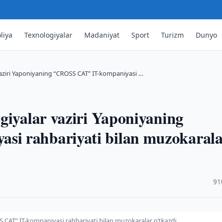
liya
Texnologiyalar
Madaniyat
Sport
Turizm
Dunyo
vaziri Yaponiyaning “CROSS CAT” IT-kompaniyasi …
giyalar vaziri Yaponiyaning
i rahbariyati bilan muzokaral
·
91
 CAT” IT-kompaniyasi rahbariyati bilan muzokaralar o‘tkazdi.