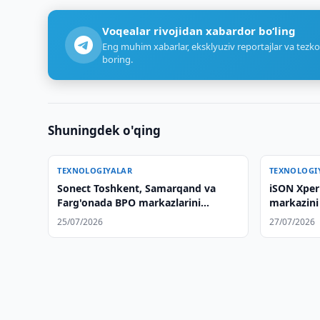
Voqealar rivojidan xabardor bo‘ling
Eng muhim xabarlar, eksklyuziv reportajlar va tezko
boring.
Shuningdek o'qing
TEXNOLOGIYALAR
TEXNOLOGI
Sonect Toshkent, Samarqand va
iSON Xper
Farg'onada BPO markazlarini
markazini
ochishni rejalashtirmoqda
25/07/2026
27/07/2026