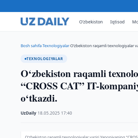
O‘zbekiston
Iqtisod
Mo
Bosh sahifa
Texnologiyalar
O‘zbekiston raqamli texnologiyalar 
›
›
TEXNOLOGIYALAR
O‘zbekiston raqamli texnolo
“CROSS CAT” IT-kompaniyas
o‘tkazdi.
UzDaily
·
18.05.2025
·
17:40
O‘zbekiston raqamli texnologiyalar vaziri Yaponiyaning “CROSS