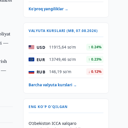
Ko'proq yangiliklar →
VALYUTA KURSLARI (MB, 07.08.2026)
liyat
ri —
USD
11915,64 so'm
↑ 0.24%
EUR
13749,46 so'm
↑ 0.23%
rish
i —
RUB
146,19 so'm
↓ 0.12%
Barcha valyuta kurslari →
ENG KO'P O'QILGAN
O‘zbekiston ICCA xalqaro