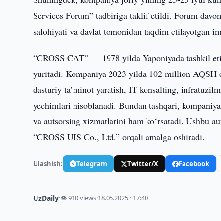
Services Forum” tadbiriga taklif etildi. Forum davo
salohiyati va davlat tomonidan taqdim etilayotgan i
“CROSS CAT” — 1978 yilda Yaponiyada tashkil etilg
yuritadi. Kompaniya 2023 yilda 102 million AQSH do
dasturiy ta’minot yaratish, IT konsalting, infratuzilm
yechimlari hisoblanadi. Bundan tashqari, kompaniya t
va autsorsing xizmatlarini ham ko‘rsatadi. Ushbu au
“CROSS UIS Co., Ltd.” orqali amalga oshiradi.
Ulashish:
Telegram
Twitter/X
Facebook
UzDaily
·
👁 910 views
·
18.05.2025 · 17:40