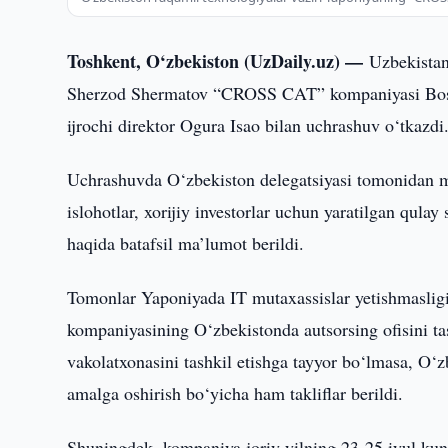
Toshkent, O‘zbekiston (UzDaily.uz) —
Uzbekistan
Sherzod Shermatov “CROSS CAT” kompaniyasi Bosh i
ijrochi direktor Ogura Isao bilan uchrashuv o‘tkazdi
Uchrashuvda O‘zbekiston delegatsiyasi tomonidan m
islohotlar, xorijiy investorlar uchun yaratilgan qulay 
haqida batafsil ma’lumot berildi.
Tomonlar Yaponiyada IT mutaxassislar yetishmasl
kompaniyasining O‘zbekistonda autsorsing ofisini ta
vakolatxonasini tashkil etishga tayyor bo‘lmasa, O‘zb
amalga oshirish bo‘yicha ham takliflar berildi.
Shuningdek, kompaniya joriy yilning 23-25 iyul kunla