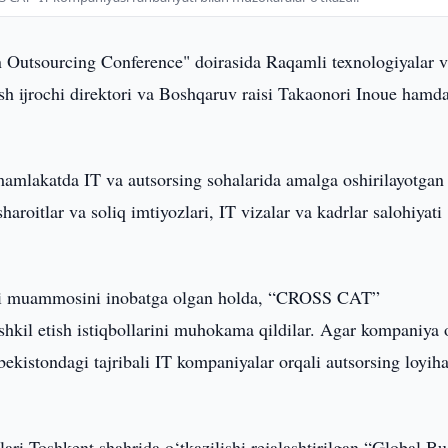
 Outsourcing Conference" doirasida Raqamli texnologiyalar v
jrochi direktori va Boshqaruv raisi Takaonori Inoue hamd
.
amlakatda IT va autsorsing sohalarida amalga oshirilayotgan
sharoitlar va soliq imtiyozlari, IT vizalar va kadrlar salohiyati
igi muammosini inobatga olgan holda, “CROSS CAT”
shkil etish istiqbollarini muhokama qildilar. Agar kompaniya 
ekistondagi tajribali IT kompaniyalar orqali autsorsing loyiha
ri Toshkent shahrida o‘tkazilishi rejalashtirilgan “Global Bu