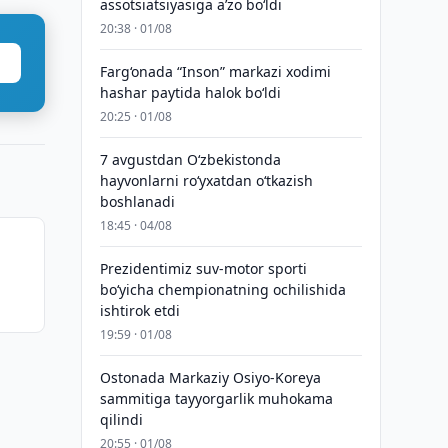
assotsiatsiyasiga aʼzo bo‘ldi
20:38 · 01/08
Farg‘onada “Inson” markazi xodimi
hashar paytida halok bo‘ldi
20:25 · 01/08
7 avgustdan O‘zbekistonda
hayvonlarni ro‘yxatdan o‘tkazish
boshlanadi
18:45 · 04/08
Prezidentimiz suv-motor sporti
bo‘yicha chempionatning ochilishida
ishtirok etdi
19:59 · 01/08
Ostonada Markaziy Osiyo-Koreya
sammitiga tayyorgarlik muhokama
qilindi
20:55 · 01/08