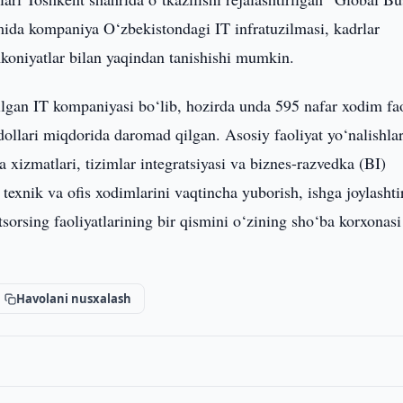
mida kompaniya O‘zbekistondagi IT infratuzilmasi, kadrlar
mkoniyatlar bilan yaqindan tanishishi mumkin.
an IT kompaniyasi bo‘lib, hozirda unda 595 nafar xodim fao
llari miqdorida daromad qilgan. Asosiy faoliyat yo‘nalishla
a xizmatlari, tizimlar integratsiyasi va biznes-razvedka (BI)
exnik va ofis xodimlarini vaqtincha yuborish, ishga joylashti
tsorsing faoliyatlarining bir qismini o‘zining sho‘ba korxonas
Havolani nusxalash