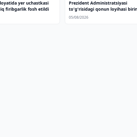
loyatida yer uchastkasi
Prezident Administratsiyasi
iq firibgarlik fosh etildi
to'g'risidagi qonun loyihasi biri
o'qishda qabul qilindi
05/08/2026