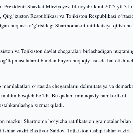
n Prezidenti Shavkat Mirziyoyev 14 noyabr kuni 2025 yil 31 
 Qirg‘iziston Respublikasi va Tojikiston Respublikasi o‘rtasi
igan nuqtasi to‘g‘risidagi Shartnoma»ni ratifikatsiya qilish ha
ziston va Tojikiston davlat chegaralari birlashadigan nuqtanin
og‘liq masalalarni bundan buyon huquqiy asosda hal etish u
o mamlakatlari o‘rtasida chegaralarni delimitatsiya va demarka
rda muhim bosqich bo‘ldi. Bu qadam mintaqaviy hamkorlikni
ustahkamlashga xizmat qiladi.
ton mazkur Shartnoma bo‘yicha ratifikatsion gramotalar bilan
shlar vaziri Baxtiyor Saidov, Tojikiston tashqi ishlar vaziri