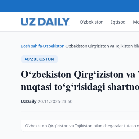
O‘zbekiston
Iqtisod
Mo
Bosh sahifa
O‘zbekiston
O‘zbekiston Qirg‘iziston va Tojikiston b
›
›
O‘ZBEKISTON
O‘zbekiston Qirg‘iziston va 
nuqtasi to‘g‘risidagi shartno
UzDaily
·
20.11.2025
·
23:50
O‘zbekiston Qirg‘iziston va Tojikiston bilan chegaralar tutash n