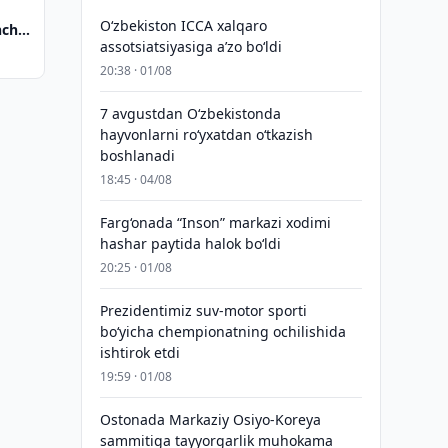
O‘zbekiston ICCA xalqaro
nchi
assotsiatsiyasiga aʼzo bo‘ldi
20:38 · 01/08
7 avgustdan O‘zbekistonda
hayvonlarni ro‘yxatdan o‘tkazish
boshlanadi
18:45 · 04/08
Farg‘onada “Inson” markazi xodimi
hashar paytida halok bo‘ldi
20:25 · 01/08
Prezidentimiz suv-motor sporti
bo‘yicha chempionatning ochilishida
ishtirok etdi
19:59 · 01/08
Ostonada Markaziy Osiyo-Koreya
sammitiga tayyorgarlik muhokama