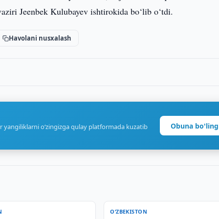
vaziri Jeenbek Kulubayev ishtirokida bo‘lib o‘tdi.
Havolani nusxalash
Obuna bo'ling
r yangiliklarni o‘zingizga qulay platformada kuzatib
N
O‘ZBEKISTON