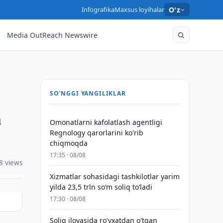
Infografika
Maxsus loyihalar
O'z
Media OutReach Newswire
SO'NGGI YANGILIKLAR
h
Omonatlarni kafolatlash agentligi
Regnology qarorlarini ko'rib
chiqmoqda
17:35 · 08/08
8 views
Xizmatlar sohasidagi tashkilotlar yarim
yilda 23,5 trln so‘m soliq to‘ladi
17:30 · 08/08
Soliq ilovasida ro'yxatdan o'tgan