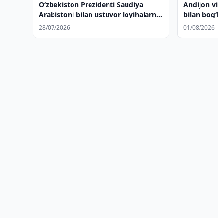
Oʻzbekiston Prezidenti Saudiya
Andijon vi
Arabistoni bilan ustuvor loyihalarni
bilan bog‘l
amalga oshirish masalalarini
28/07/2026
01/08/2026
muhokama qildi