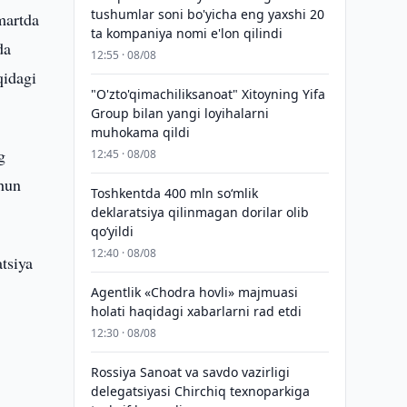
tushumlar soni bo'yicha eng yaxshi 20
martda
ta kompaniya nomi e'lon qilindi
da
12:55 · 08/08
qidagi
"O'zto'qimachiliksanoat" Xitoyning Yifa
Group bilan yangi loyihalarni
muhokama qildi
g
12:45 · 08/08
chun
Toshkentda 400 mln so‘mlik
deklaratsiya qilinmagan dorilar olib
qo‘yildi
12:40 · 08/08
tsiya
Agentlik «Chodra hovli» majmuasi
holati haqidagi xabarlarni rad etdi
12:30 · 08/08
Rossiya Sanoat va savdo vazirligi
delegatsiyasi Chirchiq texnoparkiga