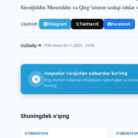
Sirodjiddin Muxriddin va Qirg‘iziston tashqi ishlar 
Ulashish:
Telegram
Twitter/X
Facebook
UzDaily
·
👁 1558 views
·
20.11.2025 · 23:50
Voqealar rivojidan xabardor bo‘ling
Eng muhim xabarlar, eksklyuziv reportajlar va tezko
boring.
Shuningdek o'qing
O‘ZBEKISTON
O‘ZBEKISTO