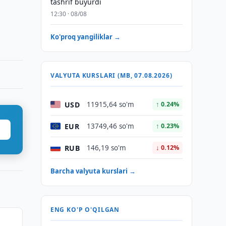
tashrif buyurdi
12:30 · 08/08
Ko'proq yangiliklar →
VALYUTA KURSLARI (MB, 07.08.2026)
USD
11915,64 so'm
↑ 0.24%
EUR
13749,46 so'm
↑ 0.23%
RUB
146,19 so'm
↓ 0.12%
Barcha valyuta kurslari →
ENG KO'P O'QILGAN