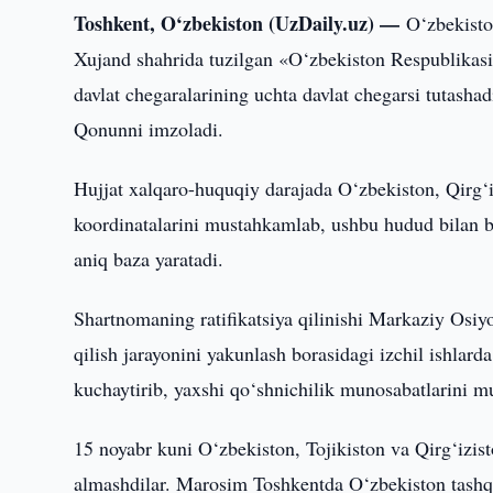
Toshkent, O‘zbekiston (UzDaily.uz) —
O‘zbekisto
Xujand shahrida tuzilgan «O‘zbekiston Respublikasi,
davlat chegaralarining uchta davlat chegarsi tutashad
Qonunni imzoladi.
Hujjat xalqaro-huquqiy darajada O‘zbekiston, Qirg‘i
koordinatalarini mustahkamlab, ushbu hudud bilan b
aniq baza yaratadi.
Shartnomaning ratifikatsiya qilinishi Markaziy Osiy
qilish jarayonini yakunlash borasidagi izchil ishla
kuchaytirib, yaxshi qo‘shnichilik munosabatlarini m
15 noyabr kuni O‘zbekiston, Tojikiston va Qirg‘izis
almashdilar. Marosim Toshkentda O‘zbekiston tashqi i