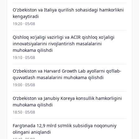
O'zbekiston va Italiya qurilish sohasidagi hamkorlikni
kengaytiradi
19:20 · 05/08
Qishloq xo'jaligi vazirligi va ACIR qishloq xo'jaligi
innovatsiyalarini rivojlantirish masalalarini
muhokama qilishdi
19:10 · 05/08
Oʻzbekiston va Harvard Growth Lab ayollarni qoʻllab-
quvvatlash masalalarini muhokama qilishdi
19:00 · 05/08
Oʻzbekiston va Janubiy Koreya konsullik hamkorligini
muhokama qilishdi
18:50 · 05/08
Farg‘onada 12,9 mlrd so‘mlik subsidiya noqonuniy
olingani aniqlandi