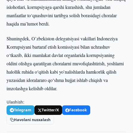
islohotlari, korrupsiyaga qarshi kurashish, shu jumladan
manfaatlar to‘qnashuvini tartibga solish borasidagi choralar
haqida ma’lumot berdi.
Shuningdek, O’zbekiston delegatsiyasi vakillari Indoneziya
Korrupsiyani bartaraf etish komissiyasi bilan uchrashuv
o‘tkazib, ikki mamlakat davlat organlarida korrupsiyaning
oldini olishga qaratilgan choralarni muvofiqlashtirish, yoshlarni
halollik ruhida oʻqitish kabi yo’nalishlarda hamkorlik qilish
yuzasidan idoralararo qoʻshma hujjat ishlab chiqish va
imzolashga kelishib oldilar.
Ulashish:
Telegram
Twitter/X
Facebook
Havolani nusxalash