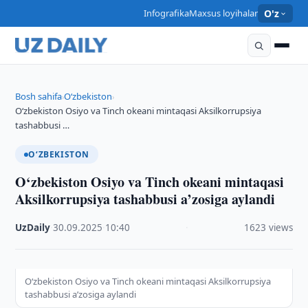
Infografika
Maxsus loyihalar
O'z
Bosh sahifa
O‘zbekiston
›
›
O‘zbekiston Osiyo va Tinch okeani mintaqasi Aksilkorrupsiya
tashabbusi …
O‘ZBEKISTON
O‘zbekiston Osiyo va Tinch okeani mintaqasi
Aksilkorrupsiya tashabbusi a’zosiga aylandi
UzDaily
·
30.09.2025
·
10:40
·
1623 views
O‘zbekiston Osiyo va Tinch okeani mintaqasi Aksilkorrupsiya
tashabbusi a’zosiga aylandi