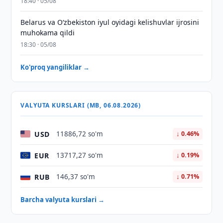
18:40 · 05/08
Belarus va O‘zbekiston iyul oyidagi kelishuvlar ijrosini
muhokama qildi
18:30 · 05/08
Ko'proq yangiliklar →
VALYUTA KURSLARI (MB, 06.08.2026)
USD
11886,72 so'm
↓ 0.46%
EUR
13717,27 so'm
↓ 0.19%
RUB
146,37 so'm
↓ 0.71%
Barcha valyuta kurslari →