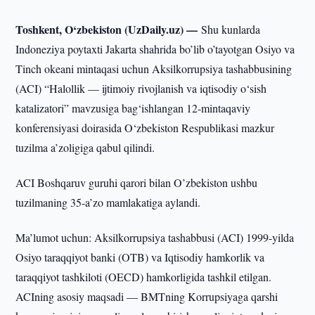
Toshkent, O‘zbekiston (UzDaily.uz) —
Shu kunlarda
Indoneziya poytaxti Jakarta shahrida bo’lib o’tayotgan Osiyo va
Tinch okeani mintaqasi uchun Aksilkorrupsiya tashabbusining
(ACI) “Halollik — ijtimoiy rivojlanish va iqtisodiy o‘sish
katalizatori” mavzusiga bag‘ishlangan 12-mintaqaviy
konferensiyasi doirasida O‘zbekiston Respublikasi mazkur
tuzilma a’zoligiga qabul qilindi.
ACI Boshqaruv guruhi qarori bilan O’zbekiston ushbu
tuzilmaning 35-a’zo mamlakatiga aylandi.
Ma’lumot uchun: Aksilkorrupsiya tashabbusi (ACI) 1999-yilda
Osiyo taraqqiyot banki (OTB) va Iqtisodiy hamkorlik va
taraqqiyot tashkiloti (OECD) hamkorligida tashkil etilgan.
ACIning asosiy maqsadi — BMTning Korrupsiyaga qarshi