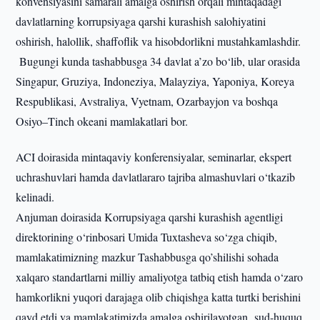
konvensiyasini samarali amalga oshirish orqali mintaqadagi
davlatlarning korrupsiyaga qarshi kurashish salohiyatini
oshirish, halollik, shaffoflik va hisobdorlikni mustahkamlashdir.
Bugungi kunda tashabbusga 34 davlat a’zo bo‘lib, ular orasida
Singapur, Gruziya, Indoneziya, Malayziya, Yaponiya, Koreya
Respublikasi, Avstraliya, Vyetnam, Ozarbayjon va boshqa
Osiyo–Tinch okeani mamlakatlari bor.
ACI doirasida mintaqaviy konferensiyalar, seminarlar, ekspert
uchrashuvlari hamda davlatlararo tajriba almashuvlari o‘tkazib
kelinadi.
Anjuman doirasida Korrupsiyaga qarshi kurashish agentligi
direktorining o‘rinbosari Umida Tuxtasheva so‘zga chiqib,
mamlakatimizning mazkur Tashabbusga qo’shilishi sohada
xalqaro standartlarni milliy amaliyotga tatbiq etish hamda o‘zaro
hamkorlikni yuqori darajaga olib chiqishga katta turtki berishini
qayd etdi va mamlakatimizda amalga oshirilayotgan sud-huquq