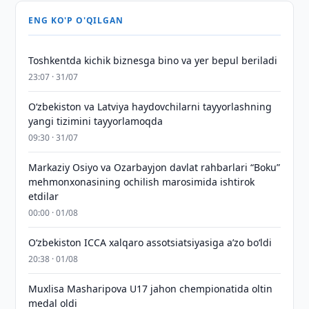
ENG KO'P O'QILGAN
Toshkentda kichik biznesga bino va yer bepul beriladi
23:07 · 31/07
Oʻzbekiston va Latviya haydovchilarni tayyorlashning
yangi tizimini tayyorlamoqda
09:30 · 31/07
Markaziy Osiyo va Ozarbayjon davlat rahbarlari “Boku”
mehmonxonasining ochilish marosimida ishtirok
etdilar
00:00 · 01/08
O‘zbekiston ICCA xalqaro assotsiatsiyasiga aʼzo bo‘ldi
20:38 · 01/08
Muxlisa Masharipova U17 jahon chempionatida oltin
medal oldi