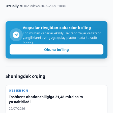
UzDaily
·
👁 1623 views
·
30.09.2025 · 10:40
Voqealar rivojidan xabardor bo‘ling
Eng muhim xabarlar, eksklyuziv reportajlar va tezkor
yangiliklarni o‘zingizga qulay platformada kuzatib
boring.
Obuna bo'ling
Shuningdek o'qing
O‘ZBEKISTON
Toshkent obodonchiligiga 21,48 mlrd so‘m
yo‘naltiriladi
29/07/2026