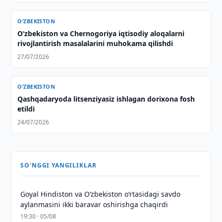
O‘ZBEKISTON
Oʻzbekiston va Chernogoriya iqtisodiy aloqalarni
rivojlantirish masalalarini muhokama qilishdi
27/07/2026
O‘ZBEKISTON
Qashqadaryoda litsenziyasiz ishlagan dorixona fosh
etildi
24/07/2026
SO'NGGI YANGILIKLAR
Goyal Hindiston va Oʻzbekiston oʻrtasidagi savdo
aylanmasini ikki baravar oshirishga chaqirdi
19:30 · 05/08