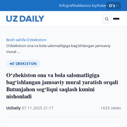
Infografika
Maxsus loyihalar
O'z
Bosh sahifa
O‘zbekiston
›
›
O‘zbekiston ona va bola salomatligiga bag‘ishlangan jamoaviy
mural …
O‘ZBEKISTON
O‘zbekiston ona va bola salomatligiga
bag‘ishlangan jamoaviy mural yaratish orqali
Butunjahon sog‘liqni saqlash kunini
nishonladi
UzDaily
·
07.11.2025
·
21:17
·
1633 views