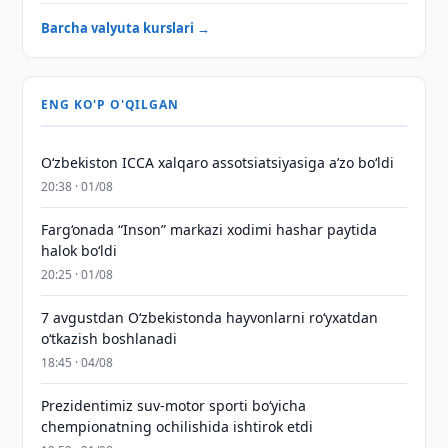
Barcha valyuta kurslari →
ENG KO'P O'QILGAN
O‘zbekiston ICCA xalqaro assotsiatsiyasiga aʼzo bo‘ldi
20:38 · 01/08
Farg‘onada “Inson” markazi xodimi hashar paytida
halok bo‘ldi
20:25 · 01/08
7 avgustdan O‘zbekistonda hayvonlarni ro‘yxatdan
o‘tkazish boshlanadi
18:45 · 04/08
Prezidentimiz suv-motor sporti bo‘yicha
chempionatning ochilishida ishtirok etdi