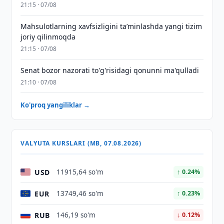
21:15 · 07/08
Mahsulotlarning xavfsizligini taʼminlashda yangi tizim
joriy qilinmoqda
21:15 · 07/08
Senat bozor nazorati to'g'risidagi qonunni ma'qulladi
21:10 · 07/08
Ko'proq yangiliklar →
VALYUTA KURSLARI (MB, 07.08.2026)
USD
11915,64 so'm
↑ 0.24%
EUR
13749,46 so'm
↑ 0.23%
RUB
146,19 so'm
↓ 0.12%