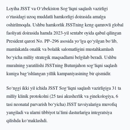
Loyiha JSST va O‘zbekiston Sog‘liqni saqlash vazirligi
o‘rtasidagi uzoq muddatli hamkorligi doirasida amalga
oshirilmoqda. Ushbu hamkorlik JSSTning keng qamrovli global
faoliyati doirasida hamda 2023-yil sentabr oyida qabul qilingan
President qarori No. PP–296 asosida yo‘lga qo‘yilgan bo‘lib,
mamlakatda onalik va bolalik salomatligini mustahkamlash
bo‘yicha milliy strategik maqsadlarni belgilab beradi. Ushbu
muralning yaratilishi JSSTning Butunjahon sog‘liqni saqlash
kuniga bag‘ishlangan yillik kampaniyasining bir qismidir.
So‘nggi ikki yil ichida JSST Sog‘liqni saqlash vazirligiga 31 ta
milliy klinik protokolni (25 tasi akusherlik va ginekologiya, 6
tasi neonatal parvarish bo‘yicha) JSST tavsiyalariga muvofiq
yangiladi va ularni tibbiyot ta’limi dasturlariga integratsiya
qilishda ko‘maklashdi.