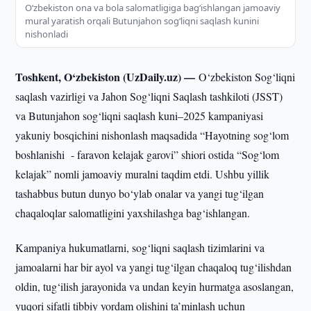
O‘zbekiston ona va bola salomatligiga bag‘ishlangan jamoaviy
mural yaratish orqali Butunjahon sog‘liqni saqlash kunini
nishonladi
Toshkent, O‘zbekiston (UzDaily.uz) —
O‘zbekiston Sog‘liqni
saqlash vazirligi va Jahon Sog‘liqni Saqlash tashkiloti (JSST)
va Butunjahon sog‘liqni saqlash kuni–2025 kampaniyasi
yakuniy bosqichini nishonlash maqsadida “Hayotning sog‘lom
boshlanishi - faravon kelajak garovi” shiori ostida “Sog‘lom
kelajak” nomli jamoaviy muralni taqdim etdi. Ushbu yillik
tashabbus butun dunyo bo‘ylab onalar va yangi tug‘ilgan
chaqaloqlar salomatligini yaxshilashga bag‘ishlangan.
Kampaniya hukumatlarni, sog‘liqni saqlash tizimlarini va
jamoalarni har bir ayol va yangi tug‘ilgan chaqaloq tug‘ilishdan
oldin, tug‘ilish jarayonida va undan keyin hurmatga asoslangan,
yuqori sifatli tibbiy yordam olishini ta’minlash uchun