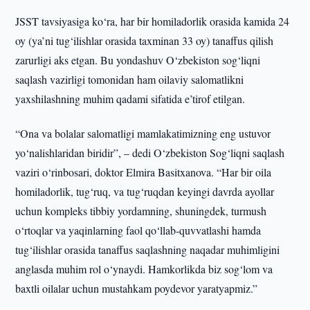
JSST tavsiyasiga ko‘ra, har bir homiladorlik orasida kamida 24
oy (ya’ni tug‘ilishlar orasida taxminan 33 oy) tanaffus qilish
zarurligi aks etgan. Bu yondashuv O‘zbekiston sog‘liqni
saqlash vazirligi tomonidan ham oilaviy salomatlikni
yaxshilashning muhim qadami sifatida e’tirof etilgan.
“Ona va bolalar salomatligi mamlakatimizning eng ustuvor
yo‘nalishlaridan biridir”, – dedi O‘zbekiston Sog‘liqni saqlash
vaziri o‘rinbosari, doktor Elmira Basitxanova. “Har bir oila
homiladorlik, tug‘ruq, va tug‘ruqdan keyingi davrda ayollar
uchun kompleks tibbiy yordamning, shuningdek, turmush
o‘rtoqlar va yaqinlarning faol qo‘llab-quvvatlashi hamda
tug‘ilishlar orasida tanaffus saqlashning naqadar muhimligini
anglasda muhim rol o‘ynaydi. Hamkorlikda biz sog‘lom va
baxtli oilalar uchun mustahkam poydevor yaratyapmiz.”