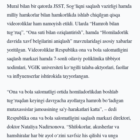
Mural bilan bir qatorda JSST, Sog‘liqni saqlash vazirligi hamda
milliy hamkorlar bilan hamkorlikda ishlab chiqilgan qisqa
videoroliklar ham namoyish etildi. Ularda “Hamroh bilan
tug‘ruq”, “Ona suti bilan oziqlantirish”, hamda “Homiladorlik
davrida xavf belgilarini aniqlash” mavzularidagi asosiy xabarlar
yoritilgan. Videoroliklar Respublika ona va bola salomatligini
saqlash markazi hamda 7-sonli oilaviy poliklinika tibbiyot
xodimlari, VGIK universiteti ko‘ngilli talaba-aktyorlari, faollar
va inflyuenserlar ishtirokida tayyorlangan.
“Ona va bola salomatligi ortida homiladorlikdan boshlab
tug‘ruqdan keyingi davrgacha ayollarga hamroh bo‘ladigan
mutaxassislar jamoasining sa’y-harakatlari katta”, – dedi
Respublika ona va bola salomatligini saqlash markazi direktori,
doktor Nataliya Nadirxonova. “Shifokorlar, akusherlar va
hamshiralar har bir ayol o‘zini xavfsiz his qilishi va unga