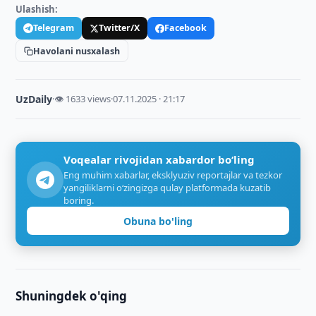
Ulashish:
Telegram
Twitter/X
Facebook
Havolani nusxalash
UzDaily
·
👁 1633 views
·
07.11.2025 · 21:17
Voqealar rivojidan xabardor bo‘ling
Eng muhim xabarlar, eksklyuziv reportajlar va tezkor
yangiliklarni o‘zingizga qulay platformada kuzatib
boring.
Obuna bo'ling
Shuningdek o'qing