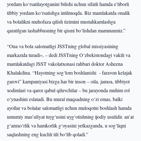
yordam ko‘rsatilayotganini bilishi uchun sifatli hamda e’tiborli
tibbiy yordam ko‘rsatishga intilmoqda. Biz mamlakatda onalik
va bolalikni muhofaza qilish tizimini mustahkamlashga
qaratilgan tashabbusning bir qismi bo‘lishdan mamnunmiz.”
“Ona va bola salomatligi JSSTning global missiyasining
markazida turadi», – dedi JSSTning O‘zbekistondagi vakili va
mamlakatdagi JSST vakolatxonasi rahbari doktor Asheena
Khalakdina. “Hayotning sog‘lom boshlanishi - faravon kelajak
garovi” kampaniyasi bizga har bir inson – oila, jamoa, tibbiyot
xodimlari va qaror qabul qiluvchilar – bu jarayonda muhim rol
o‘ynashini eslatadi. Bu mural maqsadning o‘zi emas, balki
ayollar va bolalar salomatligi uchun muloqotni boshlash hamda
umumiy mas’uliyat tuyg‘usini uyg‘otishning ijodiy usulidir. an’at
g‘amxo‘rlik va hamkorlik g‘oyasini yetkazganda, u sog‘liqni
saqlashning eng kuchli tili bo‘lib qoladi.”