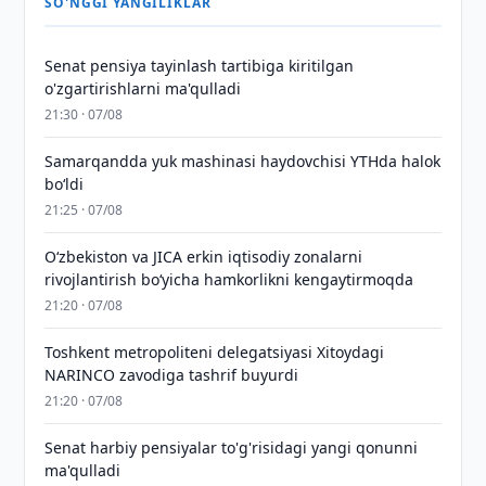
SO'NGGI YANGILIKLAR
Senat pensiya tayinlash tartibiga kiritilgan
o'zgartirishlarni ma'qulladi
21:30 · 07/08
Samarqandda yuk mashinasi haydovchisi YTHda halok
bo‘ldi
21:25 · 07/08
Oʻzbekiston va JICA erkin iqtisodiy zonalarni
rivojlantirish boʻyicha hamkorlikni kengaytirmoqda
21:20 · 07/08
Toshkent metropoliteni delegatsiyasi Xitoydagi
NARINCO zavodiga tashrif buyurdi
21:20 · 07/08
Senat harbiy pensiyalar to'g'risidagi yangi qonunni
ma'qulladi