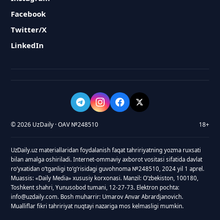
Facebook
Twitter/X
LinkedIn
© 2026 UzDaily · OAV №248510
18+
UzDaily.uz materiallaridan foydalanish faqat tahririyatning yozma ruxsati
bilan amalga oshiriladi. Internet-ommaviy axborot vositasi sifatida davlat
roʻyxatidan oʻtganligi toʻgʻrisidagi guvohnoma №248510, 2024 yil 1 aprel.
Muassis: «Daily Media» xususiy korxonasi. Manzil: Oʻzbekiston, 100180,
Toshkent shahri, Yunusobod tumani, 12-27-73. Elektron pochta:
info@uzdaily.com. Bosh muharrir: Umarov Anvar Abrardjanovich.
Mualliflar fikri tahririyat nuqtayi nazariga mos kelmasligi mumkin.