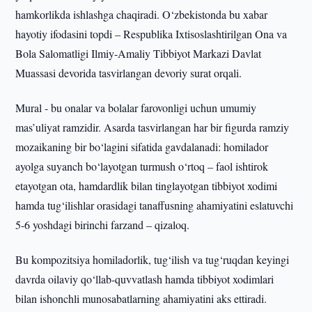
hamkorlikda ishlashga chaqiradi. O‘zbekistonda bu xabar
hayotiy ifodasini topdi – Respublika Ixtisoslashtirilgan Ona va
Bola Salomatligi Ilmiy-Amaliy Tibbiyot Markazi Davlat
Muassasi devorida tasvirlangan devoriy surat orqali.
Mural - bu onalar va bolalar farovonligi uchun umumiy
mas’uliyat ramzidir. Asarda tasvirlangan har bir figurda ramziy
mozaikaning bir bo‘lagini sifatida gavdalanadi: homilador
ayolga suyanch bo‘layotgan turmush o‘rtoq – faol ishtirok
etayotgan ota, hamdardlik bilan tinglayotgan tibbiyot xodimi
hamda tug‘ilishlar orasidagi tanaffusning ahamiyatini eslatuvchi
5-6 yoshdagi birinchi farzand – qizaloq.
Bu kompozitsiya homiladorlik, tug‘ilish va tug‘ruqdan keyingi
davrda oilaviy qo‘llab-quvvatlash hamda tibbiyot xodimlari
bilan ishonchli munosabatlarning ahamiyatini aks ettiradi.