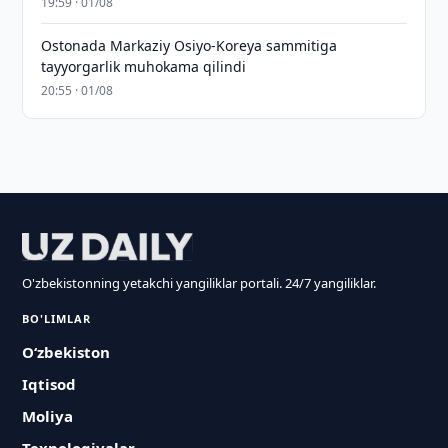
19:59 · 01/08
Ostonada Markaziy Osiyo-Koreya sammitiga
tayyorgarlik muhokama qilindi
20:55 · 01/08
O'zbekistonning yetakchi yangiliklar portali. 24/7 yangiliklar.
BO'LIMLAR
O‘zbekiston
Iqtisod
Moliya