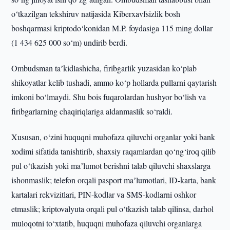
o‘tkazilgan tekshiruv natijasida Kiberxavfsizlik bosh
boshqarmasi kriptodo‘konidan M.P. foydasiga 115 ming dollar
(1 434 625 000 so‘m) undirib berdi.
Ombudsman taʼkidlashicha, firibgarlik yuzasidan ko‘plab
shikoyatlar kelib tushadi, ammo ko‘p hollarda pullarni qaytarish
imkoni bo‘lmaydi. Shu bois fuqarolardan hushyor bo‘lish va
firibgarlarning chaqiriqlariga aldanmaslik so‘raldi.
Xususan, o‘zini huquqni muhofaza qiluvchi organlar yoki bank
xodimi sifatida tanishtirib, shaxsiy raqamlardan qo‘ng‘iroq qilib
pul o‘tkazish yoki maʼlumot berishni talab qiluvchi shaxslarga
ishonmaslik; telefon orqali pasport maʼlumotlari, ID-karta, bank
kartalari rekvizitlari, PIN-kodlar va SMS-kodlarni oshkor
etmaslik; kriptovalyuta orqali pul o‘tkazish talab qilinsa, darhol
muloqotni to‘xtatib, huquqni muhofaza qiluvchi organlarga