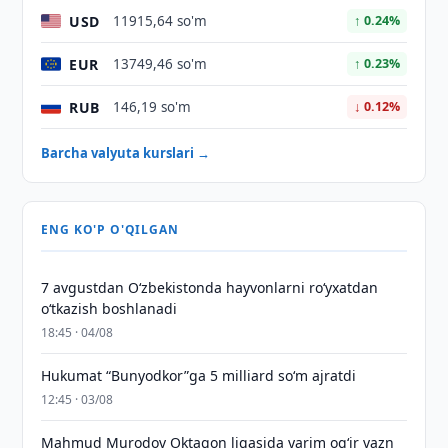
USD
11915,64 so'm
↑ 0.24%
EUR
13749,46 so'm
↑ 0.23%
RUB
146,19 so'm
↓ 0.12%
Barcha valyuta kurslari →
ENG KO'P O'QILGAN
7 avgustdan O‘zbekistonda hayvonlarni ro‘yxatdan
o‘tkazish boshlanadi
18:45 · 04/08
Hukumat “Bunyodkor”ga 5 milliard so‘m ajratdi
12:45 · 03/08
Mahmud Murodov Oktagon ligasida yarim og‘ir vazn