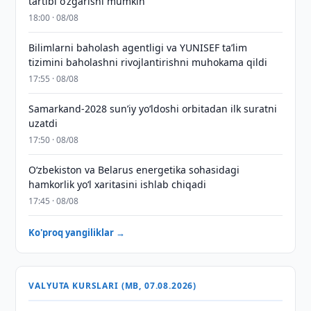
tartibi o‘zgarishi mumkin
18:00 · 08/08
Bilimlarni baholash agentligi va YUNISEF taʼlim
tizimini baholashni rivojlantirishni muhokama qildi
17:55 · 08/08
Samarkand-2028 sunʼiy yo‘ldoshi orbitadan ilk suratni
uzatdi
17:50 · 08/08
Oʻzbekiston va Belarus energetika sohasidagi
hamkorlik yoʻl xaritasini ishlab chiqadi
17:45 · 08/08
Ko'proq yangiliklar →
VALYUTA KURSLARI (MB, 07.08.2026)