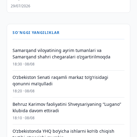
29/07/2026
SO'NGGI YANGILIKLAR
Samarqand viloyatining ayrim tumanlari va
Samarqand shahri chegaralari oʻzgartirilmoqda
18:30 · 08/08
Oʻzbekiston Senati raqamli markaz toʻgʻrisidagi
qonunni maʼqulladi
18:20 · 08/08
Behruz Karimov faoliyatini Shveysariyaning “Lugano”
klubida davom ettiradi
18:10 · 08/08
O‘zbekistonda YHQ bo‘yicha ishlarni ko‘rib chiqish