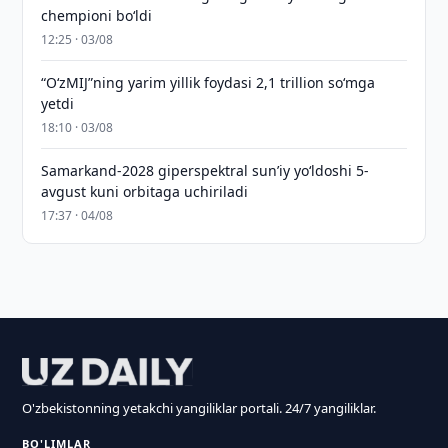
chempioni bo‘ldi
12:25 · 03/08
“O‘zMIJ”ning yarim yillik foydasi 2,1 trillion so‘mga
yetdi
18:10 · 03/08
Samarkand-2028 giperspektral sun’iy yo‘ldoshi 5-
avgust kuni orbitaga uchiriladi
17:37 · 04/08
O'zbekistonning yetakchi yangiliklar portali. 24/7 yangiliklar.
BO'LIMLAR