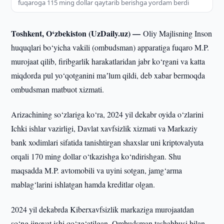
fuqaroga 115 ming dollar qaytarib berishga yordam berdi
Toshkent, O‘zbekiston (UzDaily.uz) —
Oliy Majlisning Inson
huquqlari bo‘yicha vakili (ombudsman) apparatiga fuqaro M.P.
murojaat qilib, firibgarlik harakatlaridan jabr ko‘rgani va katta
miqdorda pul yo‘qotganini maʼlum qildi, deb xabar bermoqda
ombudsman matbuot xizmati.
Arizachining so‘zlariga ko‘ra, 2024 yil dekabr oyida o‘zlarini
Ichki ishlar vazirligi, Davlat xavfsizlik xizmati va Markaziy
bank xodimlari sifatida tanishtirgan shaxslar uni kriptovalyuta
orqali 170 ming dollar o‘tkazishga ko‘ndirishgan. Shu
maqsadda M.P. avtomobili va uyini sotgan, jamg‘arma
mablag‘larini ishlatgan hamda kreditlar olgan.
2024 yil dekabrda Kiberxavfsizlik markaziga murojaatdan
so‘ng jinoyat ishi qo‘zg‘atilgan. Ombudsman tashabbusi bilan