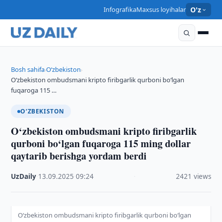
Infografika
Maxsus loyihalar
O'z
Bosh sahifa
O‘zbekiston
›
›
O‘zbekiston ombudsmani kripto firibgarlik qurboni bo‘lgan
fuqaroga 115 …
O‘ZBEKISTON
O‘zbekiston ombudsmani kripto firibgarlik
qurboni bo‘lgan fuqaroga 115 ming dollar
qaytarib berishga yordam berdi
UzDaily
·
13.09.2025
·
09:24
·
2421 views
O‘zbekiston ombudsmani kripto firibgarlik qurboni bo‘lgan