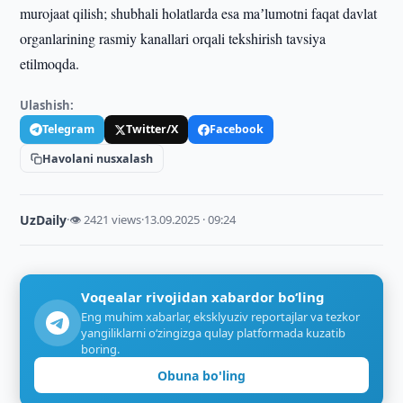
murojaat qilish; shubhali holatlarda esa maʼlumotni faqat davlat
organlarining rasmiy kanallari orqali tekshirish tavsiya
etilmoqda.
Ulashish:
Telegram
Twitter/X
Facebook
Havolani nusxalash
UzDaily
·
👁 2421 views
·
13.09.2025 · 09:24
Voqealar rivojidan xabardor bo‘ling
Eng muhim xabarlar, eksklyuziv reportajlar va tezkor
yangiliklarni o‘zingizga qulay platformada kuzatib
boring.
Obuna bo'ling