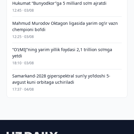
Hukumat “Bunyodkor”ga 5 milliard so‘m ajratdi
12:45 · 03/08
Mahmud Murodov Oktagon ligasida yarim og‘ir vazn
chempioni bo‘ldi
12:25 · 03/08
“O‘zMIJ”ning yarim yillik foydasi 2,1 trillion so‘mga
yetdi
18:10 · 03/08
Samarkand-2028 giperspektral sun’iy yo‘ldoshi 5-
avgust kuni orbitaga uchiriladi
17:37 · 04/08