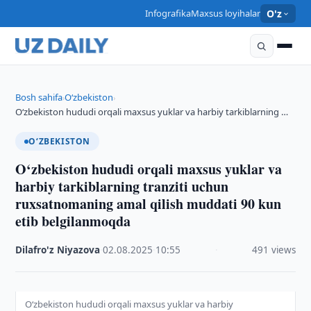
Infografika
Maxsus loyihalar
O'z
Bosh sahifa
O‘zbekiston
›
›
O‘zbekiston hududi orqali maxsus yuklar va harbiy tarkiblarning …
O‘ZBEKISTON
O‘zbekiston hududi orqali maxsus yuklar va
harbiy tarkiblarning tranziti uchun
ruxsatnomaning amal qilish muddati 90 kun
etib belgilanmoqda
Dilafro'z Niyazova
·
02.08.2025
·
10:55
·
491 views
O‘zbekiston hududi orqali maxsus yuklar va harbiy