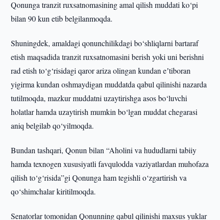
Qonunga tranzit ruxsatnomasining amal qilish muddati ko‘pi
bilan 90 kun etib belgilanmoqda.
Shuningdek, amaldagi qonunchilikdagi bo‘shliqlarni bartaraf
etish maqsadida tranzit ruxsatnomasini berish yoki uni berishni
rad etish to‘g‘risidagi qaror ariza olingan kundan eʼtiboran
yigirma kundan oshmaydigan muddatda qabul qilinishi nazarda
tutilmoqda, mazkur muddatni uzaytirishga asos bo‘luvchi
holatlar hamda uzaytirish mumkin bo‘lgan muddat chegarasi
aniq belgilab qo‘yilmoqda.
Bundan tashqari, Qonun bilan “Aholini va hududlarni tabiiy
hamda texnogen xususiyatli favqulodda vaziyatlardan muhofaza
qilish to‘g‘risida”gi Qonunga ham tegishli o‘zgartirish va
qo‘shimchalar kiritilmoqda.
Senatorlar tomonidan Qonunning qabul qilinishi maxsus yuklar