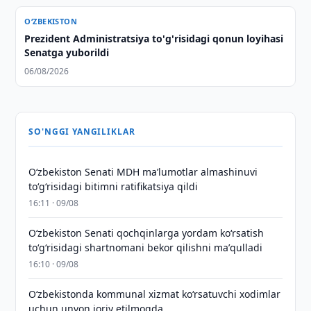
O‘ZBEKISTON
Prezident Administratsiya to'g'risidagi qonun loyihasi
Senatga yuborildi
06/08/2026
SO'NGGI YANGILIKLAR
Oʻzbekiston Senati MDH maʼlumotlar almashinuvi
toʻgʻrisidagi bitimni ratifikatsiya qildi
16:11 · 09/08
Oʻzbekiston Senati qochqinlarga yordam koʻrsatish
toʻgʻrisidagi shartnomani bekor qilishni maʼqulladi
16:10 · 09/08
Oʻzbekistonda kommunal xizmat koʻrsatuvchi xodimlar
uchun unvon joriy etilmoqda