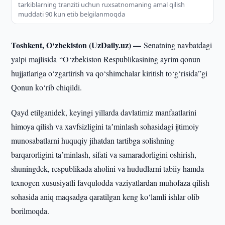
tarkiblarning tranziti uchun ruxsatnomaning amal qilish
muddati 90 kun etib belgilanmoqda
Toshkent, O‘zbekiston (UzDaily.uz) —
Senatning navbatdagi
yalpi majlisida “O‘zbekiston Respublikasining ayrim qonun
hujjatlariga o‘zgartirish va qo‘shimchalar kiritish to‘g‘risida”gi
Qonun ko‘rib chiqildi.
Qayd etilganidek, keyingi yillarda davlatimiz manfaatlarini
himoya qilish va xavfsizligini taʼminlash sohasidagi ijtimoiy
munosabatlarni huquqiy jihatdan tartibga solishning
barqarorligini taʼminlash, sifati va samaradorligini oshirish,
shuningdek, respublikada aholini va hududlarni tabiiy hamda
texnogen xususiyatli favqulodda vaziyatlardan muhofaza qilish
sohasida aniq maqsadga qaratilgan keng ko‘lamli ishlar olib
borilmoqda.