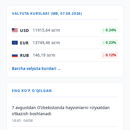
VALYUTA KURSLARI (MB, 07.08.2026)
USD
11915,64 so'm
↑ 0.24%
EUR
13749,46 so'm
↑ 0.23%
RUB
146,19 so'm
↓ 0.12%
Barcha valyuta kurslari →
ENG KO'P O'QILGAN
7 avgustdan O‘zbekistonda hayvonlarni ro‘yxatdan
o‘tkazish boshlanadi
18:45 · 04/08