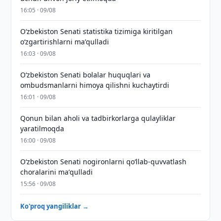
16:05 · 09/08
Oʻzbekiston Senati statistika tizimiga kiritilgan
oʻzgartirishlarni maʼqulladi
16:03 · 09/08
Oʻzbekiston Senati bolalar huquqlari va
ombudsmanlarni himoya qilishni kuchaytirdi
16:01 · 09/08
Qonun bilan aholi va tadbirkorlarga qulayliklar
yaratilmoqda
16:00 · 09/08
Oʻzbekiston Senati nogironlarni qoʻllab-quvvatlash
choralarini maʼqulladi
15:56 · 09/08
Ko'proq yangiliklar →