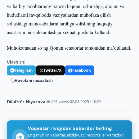
va harbiy tarkiblarning tranziti hajmini oshirishga, aholini va
hududlarni favqulodda vaziyatlardan muhofaza qilish
sohasidagi munosabatlarni tartibga solishning huquqiy
asoslarini mustahkamlashga xizmat qilishi taʼkidlandi.
Muhokamadan so‘ng Qonun senatorlar tomonidan maʼqullandi.
Ulashish:
Telegram
Twitter/X
Facebook
Havolani nusxalash
Dilafro'z Niyazova
·
👁 491 views
·
02.08.2025 · 10:55
Voqealar rivojidan xabardor bo‘ling
Eng muhim xabarlar, eksklyuziv reportajlar va tezkor