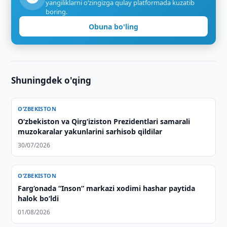
yangiliklarni o‘zingizga qulay platformada kuzatib
boring.
Obuna bo'ling
Shuningdek o'qing
O‘ZBEKISTON
Oʻzbekiston va Qirgʻiziston Prezidentlari samarali
muzokaralar yakunlarini sarhisob qildilar
30/07/2026
O‘ZBEKISTON
Farg‘onada “Inson” markazi xodimi hashar paytida
halok bo‘ldi
01/08/2026