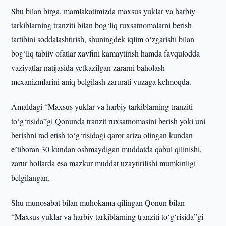
Shu bilan birga, mamlakatimizda maxsus yuklar va harbiy
tarkiblarning tranziti bilan bog‘liq ruxsatnomalarni berish
tartibini soddalashtirish, shuningdek iqlim o‘zgarishi bilan
bog‘liq tabiiy ofatlar xavfini kamaytirish hamda favqulodda
vaziyatlar natijasida yetkazilgan zararni baholash
mexanizmlarini aniq belgilash zarurati yuzaga kelmoqda.
Amaldagi “Maxsus yuklar va harbiy tarkiblarning tranziti
to‘g‘risida”gi Qonunda tranzit ruxsatnomasini berish yoki uni
berishni rad etish to‘g‘risidagi qaror ariza olingan kundan
eʼtiboran 30 kundan oshmaydigan muddatda qabul qilinishi,
zarur hollarda esa mazkur muddat uzaytirilishi mumkinligi
belgilangan.
Shu munosabat bilan muhokama qilingan Qonun bilan
“Maxsus yuklar va harbiy tarkiblarning tranziti to‘g‘risida”gi