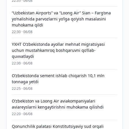
22:35 · 06/08
“Uzbekistan Airports” va “Loong Air” Sian – Farg‘ona
yo‘nalishida parvozlarni yo‘lga qo‘yish masalasini
muhokama qildi
22:30 · 06/08
YXHT O‘zbekistonda ayollar mehnat migratsiyasi
uchun mustahkamroq boshqaruvni qo‘llab-
quvvatlaydi
22:30 · 06/08
O‘zbekistonda sement ishlab chiqarish 10,1 mln
tonnaga yetdi
22:25 · 06/08
Oʻzbekiston va Loong Air aviakompaniyalari
aviareyslarni kengaytirishni muhokama qilishdi
22:20 · 06/08
Qonunchilik palatasi Konstitutsiyaviy sud orqali