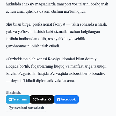
hududida shaxsiy maqsadlarda transport vositalarini boshqarish
uchun amal qilishda davom etishini maʼlum qildi.
Shu bilan birga, professional faoliyat — taksi sohasida ishlash,
yuk va yo‘lovchi tashish kabi xizmatlar uchun belgilangan
tartibda imtihondan o‘tib, rossiyalik haydovchilik
guvohnomasini olish talab etiladi.
«O‘zbekiston elchixonasi Rossiya idoralari bilan doimiy
aloqada bo‘lib, fuqarolarning huquq va manfaatlariga taalluqli
barcha o‘zgarishlar haqida o‘z vaqtida axborot berib boradi»,
— deya taʼkidladi diplomatik vakolatxona.
Ulashish:
Telegram
Twitter/X
Facebook
Havolani nusxalash