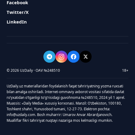
Facebook
Twitter/X
LinkedIn
© 2026 UzDaily · OAV №248510
18+
UzDaily.uz materiallaridan foydalanish faqat tahririyatning yozma ruxsati
bilan amalga oshiriladi. Internet-ommaviy axborot vositasi sifatida davlat
roʻyxatidan oʻtganligi toʻgʻrisidagi guvohnoma №248510, 2024 yil 1 aprel.
Muassis: «Daily Media» xususiy korxonasi. Manzil: Oʻzbekiston, 100180,
Toshkent shahri, Yunusobod tumani, 12-27-73. Elektron pochta:
info@uzdaily.com. Bosh muharrir: Umarov Anvar Abrardjanovich.
Mualliflar fikri tahririyat nuqtayi nazariga mos kelmasligi mumkin.