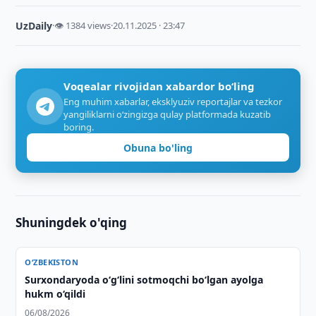
UzDaily
·
👁 1384 views
·
20.11.2025 · 23:47
Voqealar rivojidan xabardor bo‘ling
Eng muhim xabarlar, eksklyuziv reportajlar va tezkor
yangiliklarni o‘zingizga qulay platformada kuzatib
boring.
Obuna bo'ling
Shuningdek o'qing
O‘ZBEKISTON
Surxondaryoda o‘g‘lini sotmoqchi bo‘lgan ayolga
hukm o‘qildi
06/08/2026