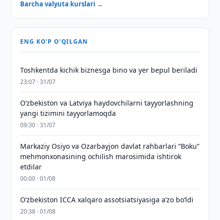
Barcha valyuta kurslari →
ENG KO'P O'QILGAN
Toshkentda kichik biznesga bino va yer bepul beriladi
23:07 · 31/07
Oʻzbekiston va Latviya haydovchilarni tayyorlashning
yangi tizimini tayyorlamoqda
09:30 · 31/07
Markaziy Osiyo va Ozarbayjon davlat rahbarlari “Boku”
mehmonxonasining ochilish marosimida ishtirok
etdilar
00:00 · 01/08
O‘zbekiston ICCA xalqaro assotsiatsiyasiga aʼzo bo‘ldi
20:38 · 01/08