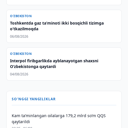
O‘ZBEKISTON
Toshkentda gaz taʼminoti ikki bosqichli tizimga
o‘tkazilmoqda
06/08/2026
O‘ZBEKISTON
Interpol firibgarlikda ayblanayotgan shaxsni
O‘zbekistonga qaytardi
04/08/2026
SO'NGGI YANGILIKLAR
Kam taʼminlangan oilalarga 179,2 mlrd so‘m QQS
qaytarildi