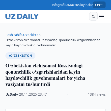
Infografika
Maxsus loyihalar
O'z
Bosh sahifa
O‘zbekiston
›
›
O‘zbekiston elchixonasi Rossiyadagi qonunchilik o‘zgarishlaridan
keyin haydovchilik guvohnomalari …
O‘ZBEKISTON
O‘zbekiston elchixonasi Rossiyadagi
qonunchilik o‘zgarishlaridan keyin
haydovchilik guvohnomalari bo‘yicha
vaziyatni tushuntirdi
UzDaily
·
20.11.2025
·
23:47
·
1384 views