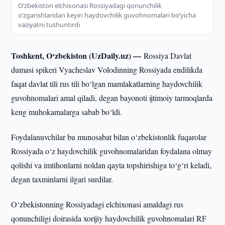
O‘zbekiston elchixonasi Rossiyadagi qonunchilik
o‘zgarishlaridan keyin haydovchilik guvohnomalari bo‘yicha
vaziyatni tushuntirdi
Toshkent, O‘zbekiston (UzDaily.uz) —
Rossiya Davlat
dumasi spikeri Vyacheslav Volodinning Rossiyada endilikda
faqat davlat tili rus tili bo‘lgan mamlakatlarning haydovchilik
guvohnomalari amal qiladi, degan bayonoti ijtimoiy tarmoqlarda
keng muhokamalarga sabab bo‘ldi.
Foydalanuvchilar bu munosabat bilan o‘zbekistonlik fuqarolar
Rossiyada o‘z haydovchilik guvohnomalaridan foydalana olmay
qolishi va imtihonlarni noldan qayta topshirishiga to‘g‘ri keladi,
degan taxminlarni ilgari surdilar.
O‘zbekistonning Rossiyadagi elchixonasi amaldagi rus
qonunchiligi doirasida xorijiy haydovchilik guvohnomalari RF