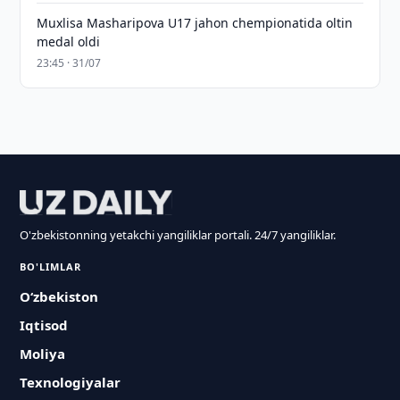
Muxlisa Masharipova U17 jahon chempionatida oltin
medal oldi
23:45 · 31/07
O'zbekistonning yetakchi yangiliklar portali. 24/7 yangiliklar.
BO'LIMLAR
O‘zbekiston
Iqtisod
Moliya
Texnologiyalar