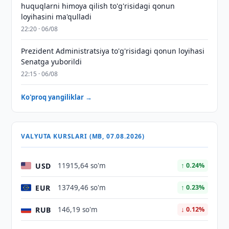
huquqlarni himoya qilish to'g'risidagi qonun
loyihasini ma'qulladi
22:20 · 06/08
Prezident Administratsiya to'g'risidagi qonun loyihasi
Senatga yuborildi
22:15 · 06/08
Ko'proq yangiliklar →
VALYUTA KURSLARI (MB, 07.08.2026)
USD
11915,64 so'm
↑ 0.24%
EUR
13749,46 so'm
↑ 0.23%
RUB
146,19 so'm
↓ 0.12%