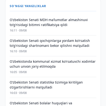
SO'NGGI YANGILIKLAR
Oʻzbekiston Senati MDH maʼlumotlar almashinuvi
toʻgʻrisidagi bitimni ratifikatsiya qildi
16:11 · 09/08
Oʻzbekiston Senati qochqinlarga yordam koʻrsatish
toʻgʻrisidagi shartnomani bekor qilishni maʼqulladi
16:10 · 09/08
Oʻzbekistonda kommunal xizmat koʻrsatuvchi xodimlar
uchun unvon joriy etilmoqda
16:05 · 09/08
Oʻzbekiston Senati statistika tizimiga kiritilgan
oʻzgartirishlarni maʼqulladi
16:03 · 09/08
Oʻzbekiston Senati bolalar huquqlari va