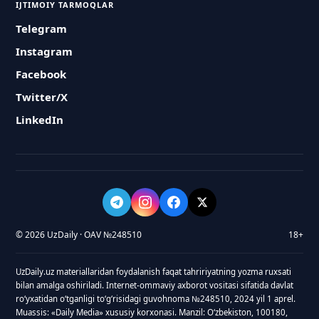
IJTIMOIY TARMOQLAR
Telegram
Instagram
Facebook
Twitter/X
LinkedIn
© 2026 UzDaily · OAV №248510
18+
UzDaily.uz materiallaridan foydalanish faqat tahririyatning yozma ruxsati
bilan amalga oshiriladi. Internet-ommaviy axborot vositasi sifatida davlat
roʻyxatidan oʻtganligi toʻgʻrisidagi guvohnoma №248510, 2024 yil 1 aprel.
Muassis: «Daily Media» xususiy korxonasi. Manzil: Oʻzbekiston, 100180,