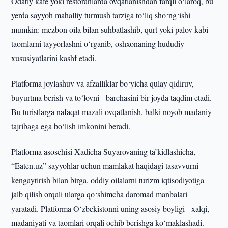
Odatiy kafe yoki restoranlarda ovqatlanishdan farqli o‘laroq, bu
yerda sayyoh mahalliy turmush tarziga to‘liq sho‘ng‘ishi
mumkin: mezbon oila bilan suhbatlashib, qurt yoki palov kabi
taomlarni tayyorlashni o‘rganib, oshxonaning hududiy
xususiyatlarini kashf etadi.
Platforma joylashuv va afzalliklar bo‘yicha qulay qidiruv,
buyurtma berish va to‘lovni - barchasini bir joyda taqdim etadi.
Bu turistlarga nafaqat mazali ovqatlanish, balki noyob madaniy
tajribaga ega bo‘lish imkonini beradi.
Platforma asoschisi Xadicha Suyarovaning ta’kidlashicha,
“Eaten.uz” sayyohlar uchun mamlakat haqidagi tasavvurni
kengaytirish bilan birga, oddiy oilalarni turizm iqtisodiyotiga
jalb qilish orqali ularga qo‘shimcha daromad manbalari
yaratadi. Platforma O‘zbekistonni uning asosiy boyligi - xalqi,
madaniyati va taomlari orqali ochib berishga ko‘maklashadi.