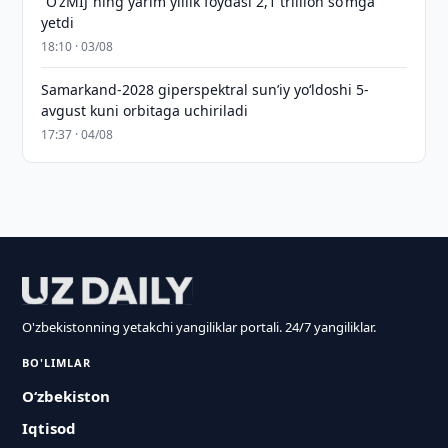
“O‘zMIJ”ning yarim yillik foydasi 2,1 trillion so‘mga
yetdi
18:10 · 03/08
Samarkand-2028 giperspektral sun’iy yo‘ldoshi 5-
avgust kuni orbitaga uchiriladi
17:37 · 04/08
O'zbekistonning yetakchi yangiliklar portali. 24/7 yangiliklar.
BO'LIMLAR
O‘zbekiston
Iqtisod