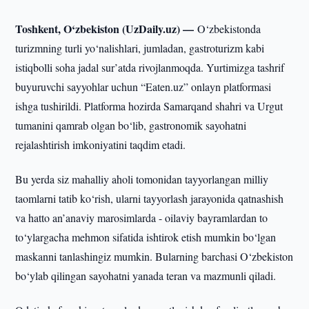
Toshkent, O‘zbekiston (UzDaily.uz) —
O‘zbekistonda
turizmning turli yo‘nalishlari, jumladan, gastroturizm kabi
istiqbolli soha jadal sur’atda rivojlanmoqda. Yurtimizga tashrif
buyuruvchi sayyohlar uchun “Eaten.uz” onlayn platformasi
ishga tushirildi. Platforma hozirda Samarqand shahri va Urgut
tumanini qamrab olgan bo‘lib, gastronomik sayohatni
rejalashtirish imkoniyatini taqdim etadi.
Bu yerda siz mahalliy aholi tomonidan tayyorlangan milliy
taomlarni tatib ko‘rish, ularni tayyorlash jarayonida qatnashish
va hatto an’anaviy marosimlarda - oilaviy bayramlardan to
to‘ylargacha mehmon sifatida ishtirok etish mumkin bo‘lgan
maskanni tanlashingiz mumkin. Bularning barchasi O‘zbekiston
bo‘ylab qilingan sayohatni yanada teran va mazmunli qiladi.