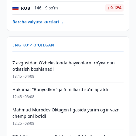
RUB
146,19 so'm
↓ 0.12%
Barcha valyuta kurslari →
ENG KO'P O'QILGAN
7 avgustdan O‘zbekistonda hayvonlarni ro‘yxatdan
o‘tkazish boshlanadi
18:45 · 04/08
Hukumat “Bunyodkor”ga 5 milliard so‘m ajratdi
12:45 · 03/08
Mahmud Murodov Oktagon ligasida yarim og‘ir vazn
chempioni bo‘ldi
12:25 · 03/08