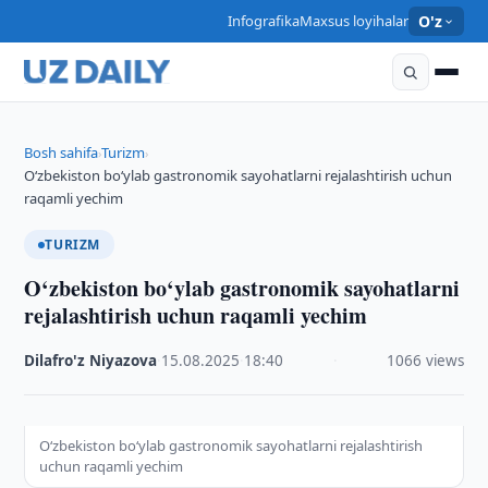
Infografika
Maxsus loyihalar
O'z
Bosh sahifa
Turizm
›
›
O‘zbekiston bo‘ylab gastronomik sayohatlarni rejalashtirish uchun
raqamli yechim
TURIZM
O‘zbekiston bo‘ylab gastronomik sayohatlarni
rejalashtirish uchun raqamli yechim
Dilafro'z Niyazova
·
15.08.2025
·
18:40
·
1066 views
O‘zbekiston bo‘ylab gastronomik sayohatlarni rejalashtirish
uchun raqamli yechim