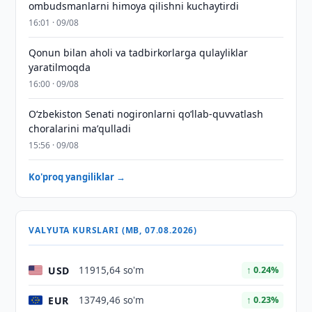
ombudsmanlarni himoya qilishni kuchaytirdi
16:01 · 09/08
Qonun bilan aholi va tadbirkorlarga qulayliklar
yaratilmoqda
16:00 · 09/08
Oʻzbekiston Senati nogironlarni qoʻllab-quvvatlash
choralarini maʼqulladi
15:56 · 09/08
Ko'proq yangiliklar →
VALYUTA KURSLARI (MB, 07.08.2026)
USD
11915,64 so'm
↑ 0.24%
EUR
13749,46 so'm
↑ 0.23%