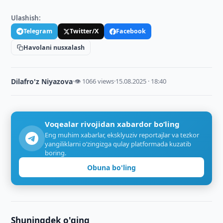
Ulashish:
Telegram
Twitter/X
Facebook
Havolani nusxalash
Dilafro'z Niyazova
·
👁 1066 views
·
15.08.2025 · 18:40
Voqealar rivojidan xabardor bo‘ling
Eng muhim xabarlar, eksklyuziv reportajlar va tezkor
yangiliklarni o‘zingizga qulay platformada kuzatib
boring.
Obuna bo'ling
Shuningdek o'qing