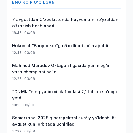
ENG KO'P O'QILGAN
7 avgustdan O‘zbekistonda hayvonlarni ro‘yxatdan
o‘tkazish boshlanadi
18:45 · 04/08
Hukumat “Bunyodkor”ga 5 milliard so‘m ajratdi
12:45 · 03/08
Mahmud Murodov Oktagon ligasida yarim og‘ir
vazn chempioni bo‘ldi
12:25 · 03/08
“O‘zMIJ”ning yarim yillik foydasi 2,1 trillion so‘mga
yetdi
18:10 · 03/08
Samarkand-2028 giperspektral sun’iy yo‘ldoshi 5-
avgust kuni orbitaga uchiriladi
17:37 · 04/08