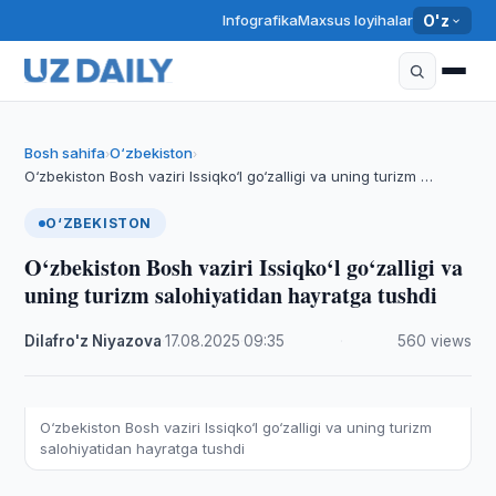
Infografika
Maxsus loyihalar
O'z
Bosh sahifa
O‘zbekiston
›
›
O‘zbekiston Bosh vaziri Issiqko‘l go‘zalligi va uning turizm …
O‘ZBEKISTON
O‘zbekiston Bosh vaziri Issiqko‘l go‘zalligi va
uning turizm salohiyatidan hayratga tushdi
Dilafro'z Niyazova
·
17.08.2025
·
09:35
·
560 views
O‘zbekiston Bosh vaziri Issiqko‘l go‘zalligi va uning turizm
salohiyatidan hayratga tushdi