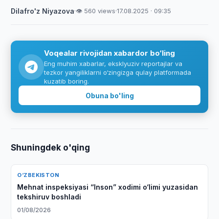
Dilafro'z Niyazova
·
👁 560 views
·
17.08.2025 · 09:35
Voqealar rivojidan xabardor bo‘ling
Eng muhim xabarlar, eksklyuziv reportajlar va
tezkor yangiliklarni o‘zingizga qulay platformada
kuzatib boring.
Obuna bo'ling
Shuningdek o'qing
O‘ZBEKISTON
Mehnat inspeksiyasi “Inson” xodimi o‘limi yuzasidan
tekshiruv boshladi
01/08/2026