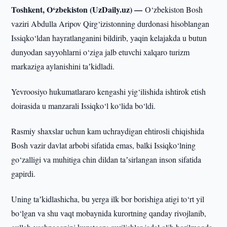
Toshkent, O‘zbekiston (UzDaily.uz) —
O‘zbekiston Bosh
vaziri Abdulla Aripov Qirg‘izistonning durdonasi hisoblangan
Issiqko‘ldan hayratlanganini bildirib, yaqin kelajakda u butun
dunyodan sayyohlarni o‘ziga jalb etuvchi xalqaro turizm
markaziga aylanishini taʼkidladi.
Yevroosiyo hukumatlararo kengashi yig‘ilishida ishtirok etish
doirasida u manzarali Issiqko‘l ko‘lida bo‘ldi.
Rasmiy shaxslar uchun kam uchraydigan ehtirosli chiqishida
Bosh vazir davlat arbobi sifatida emas, balki Issiqko‘lning
go‘zalligi va muhitiga chin dildan taʼsirlangan inson sifatida
gapirdi.
Uning taʼkidlashicha, bu yerga ilk bor borishiga atigi to‘rt yil
bo‘lgan va shu vaqt mobaynida kurortning qanday rivojlanib,