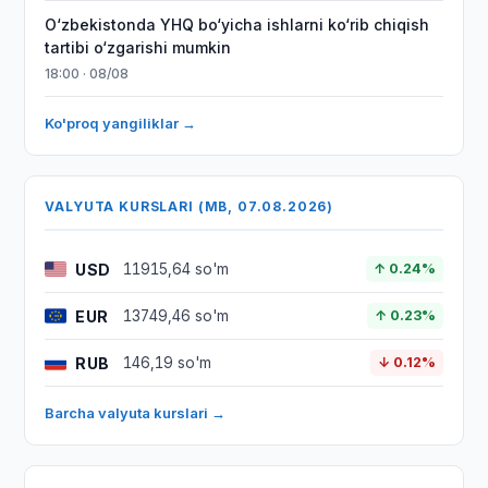
O‘zbekistonda YHQ bo‘yicha ishlarni ko‘rib chiqish
tartibi o‘zgarishi mumkin
18:00 · 08/08
Ko'proq yangiliklar →
VALYUTA KURSLARI (MB, 07.08.2026)
USD
11915,64 so'm
↑ 0.24%
EUR
13749,46 so'm
↑ 0.23%
RUB
146,19 so'm
↓ 0.12%
Barcha valyuta kurslari →