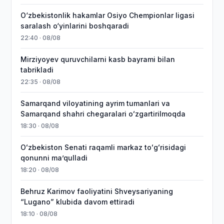
O‘zbekistonlik hakamlar Osiyo Chempionlar ligasi
saralash o‘yinlarini boshqaradi
22:40 · 08/08
Mirziyoyev quruvchilarni kasb bayrami bilan
tabrikladi
22:35 · 08/08
Samarqand viloyatining ayrim tumanlari va
Samarqand shahri chegaralari oʻzgartirilmoqda
18:30 · 08/08
Oʻzbekiston Senati raqamli markaz toʻgʻrisidagi
qonunni maʼqulladi
18:20 · 08/08
Behruz Karimov faoliyatini Shveysariyaning
“Lugano” klubida davom ettiradi
18:10 · 08/08