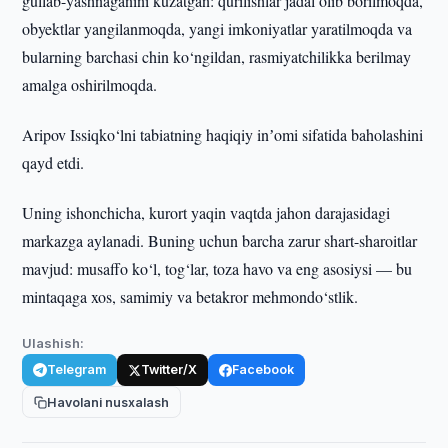
gullab-yashnaganini kuzatgan: qurilishlar jadal olib borilmoqda,
obyektlar yangilanmoqda, yangi imkoniyatlar yaratilmoqda va
bularning barchasi chin ko‘ngildan, rasmiyatchilikka berilmay
amalga oshirilmoqda.
Aripov Issiqko‘lni tabiatning haqiqiy inʼomi sifatida baholashini
qayd etdi.
Uning ishonchicha, kurort yaqin vaqtda jahon darajasidagi
markazga aylanadi. Buning uchun barcha zarur shart-sharoitlar
mavjud: musaffo ko‘l, tog‘lar, toza havo va eng asosiysi — bu
mintaqaga xos, samimiy va betakror mehmondo‘stlik.
Ulashish:
Telegram
Twitter/X
Facebook
Havolani nusxalash