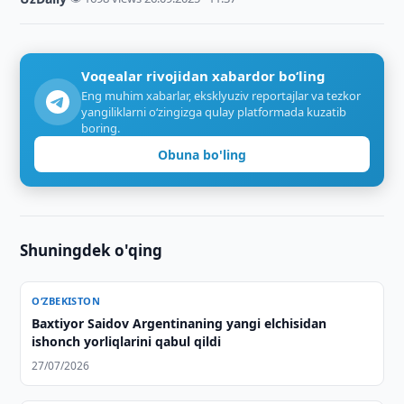
Voqealar rivojidan xabardor bo‘ling
Eng muhim xabarlar, eksklyuziv reportajlar va tezkor
yangiliklarni o‘zingizga qulay platformada kuzatib
boring.
Obuna bo'ling
Shuningdek o'qing
O‘ZBEKISTON
Baxtiyor Saidov Argentinaning yangi elchisidan
ishonch yorliqlarini qabul qildi
27/07/2026