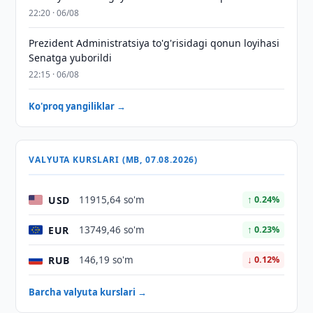
22:20 · 06/08
Prezident Administratsiya to'g'risidagi qonun loyihasi
Senatga yuborildi
22:15 · 06/08
Ko'proq yangiliklar →
VALYUTA KURSLARI (MB, 07.08.2026)
USD
11915,64 so'm
↑ 0.24%
EUR
13749,46 so'm
↑ 0.23%
RUB
146,19 so'm
↓ 0.12%
Barcha valyuta kurslari →