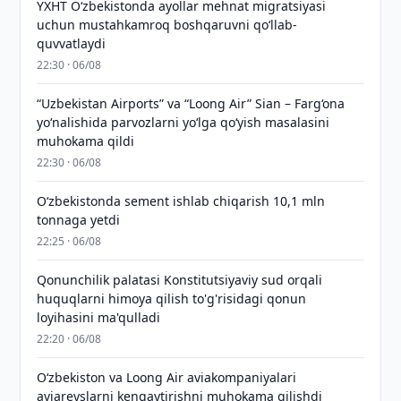
YXHT O‘zbekistonda ayollar mehnat migratsiyasi
uchun mustahkamroq boshqaruvni qo‘llab-
quvvatlaydi
22:30 · 06/08
“Uzbekistan Airports” va “Loong Air” Sian – Farg‘ona
yo‘nalishida parvozlarni yo‘lga qo‘yish masalasini
muhokama qildi
22:30 · 06/08
O‘zbekistonda sement ishlab chiqarish 10,1 mln
tonnaga yetdi
22:25 · 06/08
Qonunchilik palatasi Konstitutsiyaviy sud orqali
huquqlarni himoya qilish to'g'risidagi qonun
loyihasini ma'qulladi
22:20 · 06/08
Oʻzbekiston va Loong Air aviakompaniyalari
aviareyslarni kengaytirishni muhokama qilishdi