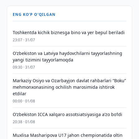
ENG KO'P O'QILGAN
Toshkentda kichik biznesga bino va yer bepul beriladi
23:07 · 31/07
Oʻzbekiston va Latviya haydovchilarni tayyorlashning
yangi tizimini tayyorlamoqda
09:30 · 31/07
Markaziy Osiyo va Ozarbayjon davlat rahbarlari “Boku”
mehmonxonasining ochilish marosimida ishtirok
etdilar
00:00 · 01/08
O‘zbekiston ICCA xalqaro assotsiatsiyasiga aʼzo bo‘ldi
20:38 · 01/08
Muxlisa Masharipova U17 jahon chempionatida oltin