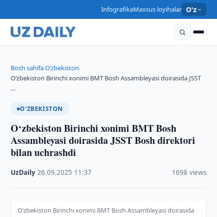
Infografika
Maxsus loyihalar
O'z
Bosh sahifa
O‘zbekiston
›
›
O‘zbekiston Birinchi xonimi BMT Bosh Assambleyasi doirasida JSST
…
O‘ZBEKISTON
O‘zbekiston Birinchi xonimi BMT Bosh
Assambleyasi doirasida JSST Bosh direktori
bilan uchrashdi
UzDaily
·
26.09.2025
·
11:37
·
1698 views
O‘zbekiston Birinchi xonimi BMT Bosh Assambleyasi doirasida