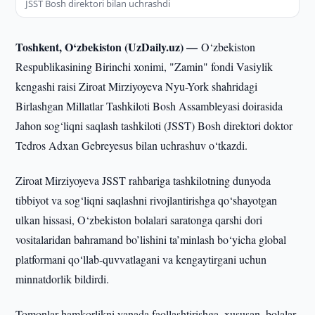
JSST Bosh direktori bilan uchrashdi
Toshkent, O‘zbekiston (UzDaily.uz) —
O‘zbekiston
Respublikasining Birinchi xonimi, "Zamin" fondi Vasiylik
kengashi raisi Ziroat Mirziyoyeva Nyu-York shahridagi
Birlashgan Millatlar Tashkiloti Bosh Assambleyasi doirasida
Jahon sog‘liqni saqlash tashkiloti (JSST) Bosh direktori doktor
Tedros Adxan Gebreyesus bilan uchrashuv o‘tkazdi.
Ziroat Mirziyoyeva JSST rahbariga tashkilotning dunyoda
tibbiyot va sog‘liqni saqlashni rivojlantirishga qo‘shayotgan
ulkan hissasi, O‘zbekiston bolalari saratonga qarshi dori
vositalaridan bahramand bo’lishini ta’minlash bo‘yicha global
platformani qo‘llab-quvvatlagani va kengaytirgani uchun
minnatdorlik bildirdi.
Tomonlar hamkorlikni yanada faollashtirishga, xususan, bolalar