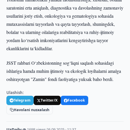
saratonini erta aniqlash, diagnostika va davolashning zamonaviy
usullarini joriy etish, onkologiya va gematologiya sohasida
mutaxassislarni tayyorlash va qayta tayyorlash, shuningdek,
bolalar va ularning oilalariga reabilitatsiya va ruhiy-ijtimoiy
yordam ko‘rsatish imkoniyatlarini kengaytirishga tayyor
ekanliklarini ta‘kidladilar.
JSST rahbari O‘zbekistonning sog‘liqni saqlash sohasidagi
ishlariga hamda muhim ijtimoiy va ekologik loyihalarni amalga
oshirayotgan "Zamin" fondi faoliyatiga yuksak baho berdi.
Ulashish:
Telegram
Twitter/X
Facebook
Havolani nusxalash
UzDaily
·
👁 1698 views
·
26.09.2025 · 11:37