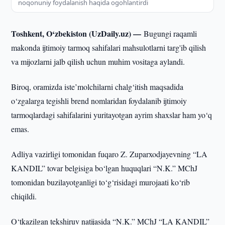
noqonuniy foydalanish haqida ogohlantirdi
Toshkent, O‘zbekiston (UzDaily.uz) —
Bugungi raqamli
makonda ijtimoiy tarmoq sahifalari mahsulotlarni targ'ib qilish
va mijozlarni jalb qilish uchun muhim vositaga aylandi.
Biroq, oramizda iste’molchilarni chalg‘itish maqsadida
o‘zgalarga tegishli brend nomlaridan foydalanib ijtimoiy
tarmoqlardagi sahifalarini yuritayotgan ayrim shaxslar ham yo‘q
emas.
Adliya vazirligi tomonidan fuqaro Z. Zuparxodjayevning “LA
KANDIL” tovar belgisiga bo‘lgan huquqlari “N.K.” MChJ
tomonidan buzilayotganligi to‘g‘risidagi murojaati ko‘rib
chiqildi.
O‘tkazilgan tekshiruv natijasida “N.K.” MChJ “LA KANDIL”