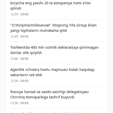
bo'yicha eng yaxshi 20 ta kompaniya nomi e'lon
qilindi
12:55 · 08/08
"O'zto'qimachiliksanoat" Xitoyning Yifa Group bilan
yangi loyihalarni muhokama qildi
12:45 · 08/08
Toshkentda 400 mln so‘mlik deklaratsiya qilinmagan
dorilar olib qo‘yildi
12:40 · 08/08
Agentlik «Chodra hovli» majmuasi holati haqidagi
xabarlarni rad etdi
12:30 · 08/08
Rossiya Sanoat va savdo vazirligi delegatsiyasi
Chirchiq texnoparkiga tashrif buyurdi
12:30 · 08/08