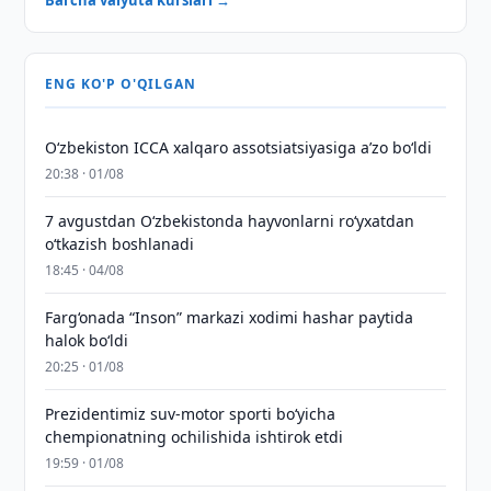
Barcha valyuta kurslari →
ENG KO'P O'QILGAN
O‘zbekiston ICCA xalqaro assotsiatsiyasiga aʼzo bo‘ldi
20:38 · 01/08
7 avgustdan O‘zbekistonda hayvonlarni ro‘yxatdan
o‘tkazish boshlanadi
18:45 · 04/08
Farg‘onada “Inson” markazi xodimi hashar paytida
halok bo‘ldi
20:25 · 01/08
Prezidentimiz suv-motor sporti bo‘yicha
chempionatning ochilishida ishtirok etdi
19:59 · 01/08