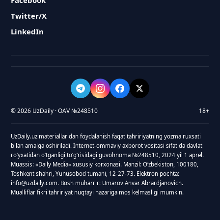
Facebook
Twitter/X
LinkedIn
© 2026 UzDaily · OAV №248510
18+
UzDaily.uz materiallaridan foydalanish faqat tahririyatning yozma ruxsati
bilan amalga oshiriladi. Internet-ommaviy axborot vositasi sifatida davlat
roʻyxatidan oʻtganligi toʻgʻrisidagi guvohnoma №248510, 2024 yil 1 aprel.
Muassis: «Daily Media» xususiy korxonasi. Manzil: Oʻzbekiston, 100180,
Toshkent shahri, Yunusobod tumani, 12-27-73. Elektron pochta:
info@uzdaily.com. Bosh muharrir: Umarov Anvar Abrardjanovich.
Mualliflar fikri tahririyat nuqtayi nazariga mos kelmasligi mumkin.