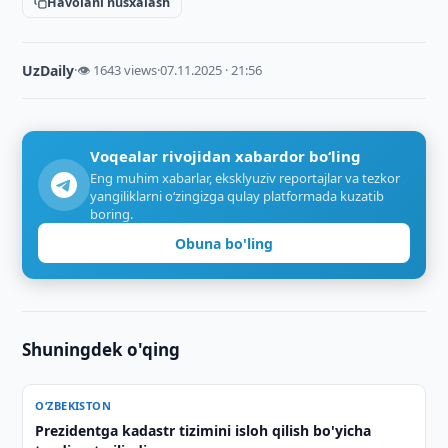
Havolani nusxalash
UzDaily
·
👁 1643 views
·
07.11.2025 · 21:56
Voqealar rivojidan xabardor bo‘ling
Eng muhim xabarlar, eksklyuziv reportajlar va tezkor
yangiliklarni o‘zingizga qulay platformada kuzatib
boring.
Obuna bo'ling
Shuningdek o'qing
O‘ZBEKISTON
Prezidentga kadastr tizimini isloh qilish bo'yicha