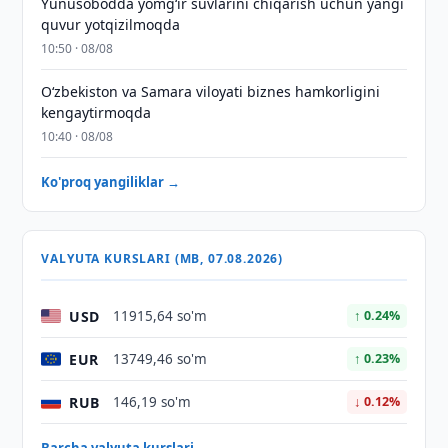
Yunusobodda yomg‘ir suvlarini chiqarish uchun yangi
quvur yotqizilmoqda
10:50 · 08/08
Oʻzbekiston va Samara viloyati biznes hamkorligini
kengaytirmoqda
10:40 · 08/08
Ko'proq yangiliklar →
VALYUTA KURSLARI (MB, 07.08.2026)
USD
11915,64 so'm
↑ 0.24%
EUR
13749,46 so'm
↑ 0.23%
RUB
146,19 so'm
↓ 0.12%