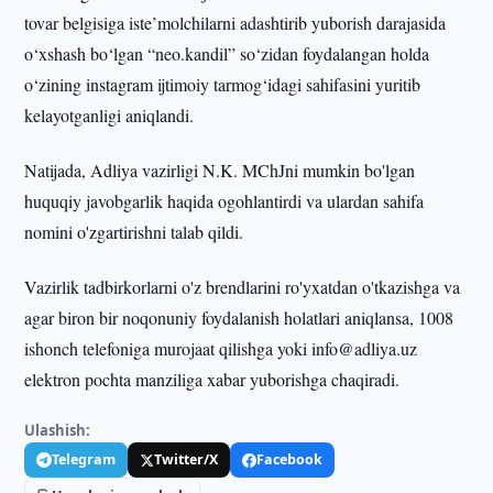
tovar belgisiga iste’molchilarni adashtirib yuborish darajasida
o‘xshash bo‘lgan “neo.kandil” so‘zidan foydalangan holda
o‘zining instagram ijtimoiy tarmog‘idagi sahifasini yuritib
kelayotganligi aniqlandi.
Natijada, Adliya vazirligi N.K. MChJni mumkin bo'lgan
huquqiy javobgarlik haqida ogohlantirdi va ulardan sahifa
nomini o'zgartirishni talab qildi.
Vazirlik tadbirkorlarni o'z brendlarini ro'yxatdan o'tkazishga va
agar biron bir noqonuniy foydalanish holatlari aniqlansa, 1008
ishonch telefoniga murojaat qilishga yoki info@adliya.uz
elektron pochta manziliga xabar yuborishga chaqiradi.
Ulashish:
Telegram
Twitter/X
Facebook