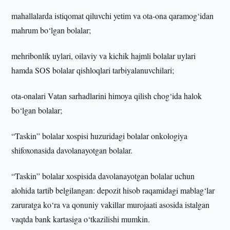
mahallalarda istiqomat qiluvchi yetim va ota-ona qaramog‘idan
mahrum bo‘lgan bolalar;
mehribonlik uylari, oilaviy va kichik hajmli bolalar uylari
hamda SOS bolalar qishloqlari tarbiyalanuvchilari;
ota-onalari Vatan sarhadlarini himoya qilish chog‘ida halok
bo‘lgan bolalar;
“Taskin” bolalar xospisi huzuridagi bolalar onkologiya
shifoxonasida davolanayotgan bolalar.
“Taskin” bolalar xospisida davolanayotgan bolalar uchun
alohida tartib belgilangan: depozit hisob raqamidagi mablag‘lar
zaruratga ko‘ra va qonuniy vakillar murojaati asosida istalgan
vaqtda bank kartasiga o‘tkazilishi mumkin.