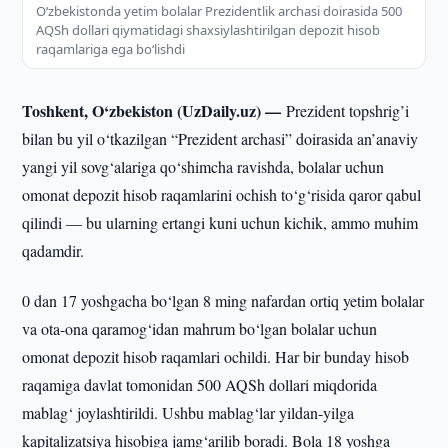
Oʻzbekistonda yetim bolalar Prezidentlik archasi doirasida 500
AQSh dollari qiymatidagi shaxsiylashtirilgan depozit hisob
raqamlariga ega boʻlishdi
Toshkent, O‘zbekiston (UzDaily.uz) —
Prezident topshrig’i
bilan bu yil o‘tkazilgan “Prezident archasi” doirasida an’anaviy
yangi yil sovg‘alariga qo‘shimcha ravishda, bolalar uchun
omonat depozit hisob raqamlarini ochish to‘g‘risida qaror qabul
qilindi — bu ularning ertangi kuni uchun kichik, ammo muhim
qadamdir.
0 dan 17 yoshgacha bo‘lgan 8 ming nafardan ortiq yetim bolalar
va ota-ona qaramog‘idan mahrum bo‘lgan bolalar uchun
omonat depozit hisob raqamlari ochildi. Har bir bunday hisob
raqamiga davlat tomonidan 500 AQSh dollari miqdorida
mablag‘ joylashtirildi. Ushbu mablag‘lar yildan-yilga
kapitalizatsiya hisobiga jamg‘arilib boradi. Bola 18 yoshga