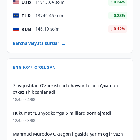
USD
11915,64 so'm
↑ 0.24%
EUR
13749,46 so'm
↑ 0.23%
RUB
146,19 so'm
↓ 0.12%
Barcha valyuta kurslari →
ENG KO'P O'QILGAN
7 avgustdan O‘zbekistonda hayvonlarni ro‘yxatdan
o‘tkazish boshlanadi
18:45 · 04/08
Hukumat “Bunyodkor”ga 5 milliard so‘m ajratdi
12:45 · 03/08
Mahmud Murodov Oktagon ligasida yarim og‘ir vazn