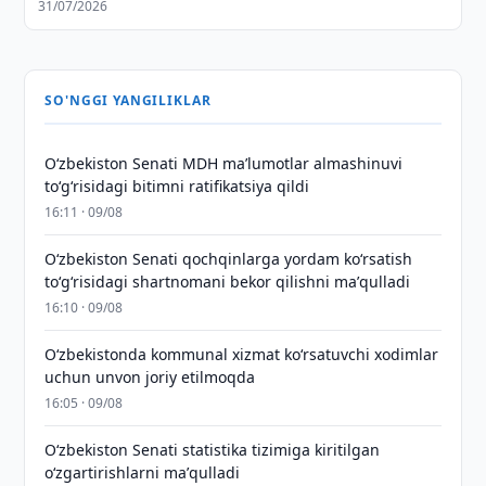
31/07/2026
SO'NGGI YANGILIKLAR
Oʻzbekiston Senati MDH maʼlumotlar almashinuvi
toʻgʻrisidagi bitimni ratifikatsiya qildi
16:11 · 09/08
Oʻzbekiston Senati qochqinlarga yordam koʻrsatish
toʻgʻrisidagi shartnomani bekor qilishni maʼqulladi
16:10 · 09/08
Oʻzbekistonda kommunal xizmat koʻrsatuvchi xodimlar
uchun unvon joriy etilmoqda
16:05 · 09/08
Oʻzbekiston Senati statistika tizimiga kiritilgan
oʻzgartirishlarni maʼqulladi