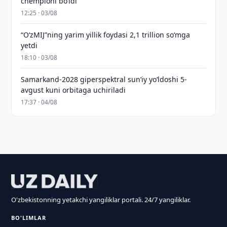
chempioni bo‘ldi
12:25 · 03/08
“O‘zMIJ”ning yarim yillik foydasi 2,1 trillion so‘mga
yetdi
18:10 · 03/08
Samarkand-2028 giperspektral sun’iy yo‘ldoshi 5-
avgust kuni orbitaga uchiriladi
17:37 · 04/08
O'zbekistonning yetakchi yangiliklar portali. 24/7 yangiliklar.
BO'LIMLAR