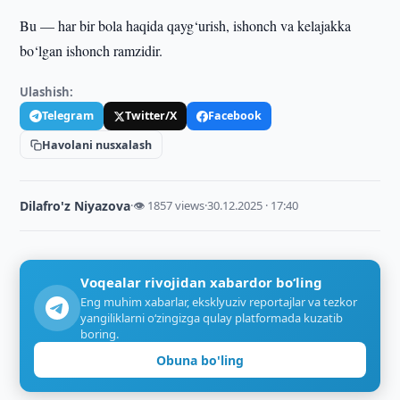
Bu — har bir bola haqida qayg‘urish, ishonch va kelajakka
bo‘lgan ishonch ramzidir.
Ulashish:
Telegram
Twitter/X
Facebook
Havolani nusxalash
Dilafro'z Niyazova
·
👁 1857 views
·
30.12.2025 · 17:40
Voqealar rivojidan xabardor bo‘ling
Eng muhim xabarlar, eksklyuziv reportajlar va tezkor
yangiliklarni o‘zingizga qulay platformada kuzatib
boring.
Obuna bo'ling