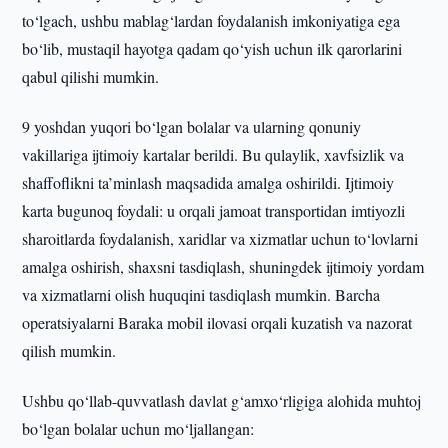
to‘lgach, ushbu mablag‘lardan foydalanish imkoniyatiga ega
bo‘lib, mustaqil hayotga qadam qo‘yish uchun ilk qarorlarini
qabul qilishi mumkin.
9 yoshdan yuqori bo‘lgan bolalar va ularning qonuniy
vakillariga ijtimoiy kartalar berildi. Bu qulaylik, xavfsizlik va
shaffoflikni ta’minlash maqsadida amalga oshirildi. Ijtimoiy
karta bugunoq foydali: u orqali jamoat transportidan imtiyozli
sharoitlarda foydalanish, xaridlar va xizmatlar uchun to‘lovlarni
amalga oshirish, shaxsni tasdiqlash, shuningdek ijtimoiy yordam
va xizmatlarni olish huquqini tasdiqlash mumkin. Barcha
operatsiyalarni Baraka mobil ilovasi orqali kuzatish va nazorat
qilish mumkin.
Ushbu qo‘llab-quvvatlash davlat g‘amxo‘rligiga alohida muhtoj
bo‘lgan bolalar uchun mo‘ljallangan: