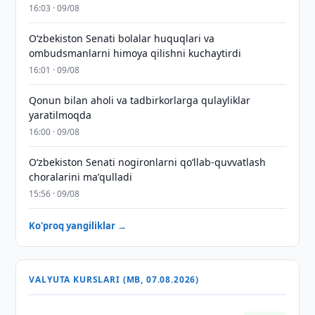
16:03 · 09/08
Oʻzbekiston Senati bolalar huquqlari va
ombudsmanlarni himoya qilishni kuchaytirdi
16:01 · 09/08
Qonun bilan aholi va tadbirkorlarga qulayliklar
yaratilmoqda
16:00 · 09/08
Oʻzbekiston Senati nogironlarni qoʻllab-quvvatlash
choralarini maʼqulladi
15:56 · 09/08
Ko'proq yangiliklar →
VALYUTA KURSLARI (MB, 07.08.2026)