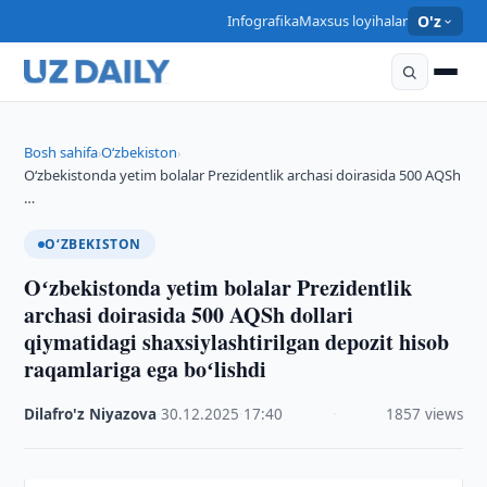
Infografika
Maxsus loyihalar
O'z
Bosh sahifa
O‘zbekiston
›
›
Oʻzbekistonda yetim bolalar Prezidentlik archasi doirasida 500 AQSh
…
O‘ZBEKISTON
Oʻzbekistonda yetim bolalar Prezidentlik
archasi doirasida 500 AQSh dollari
qiymatidagi shaxsiylashtirilgan depozit hisob
raqamlariga ega boʻlishdi
Dilafro'z Niyazova
·
30.12.2025
·
17:40
·
1857 views