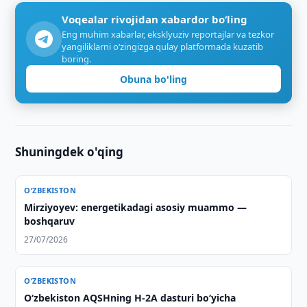
Voqealar rivojidan xabardor bo‘ling
Eng muhim xabarlar, eksklyuziv reportajlar va tezkor
yangiliklarni o‘zingizga qulay platformada kuzatib
boring.
Obuna bo'ling
Shuningdek o'qing
O‘ZBEKISTON
Mirziyoyev: energetikadagi asosiy muammo —
boshqaruv
27/07/2026
O‘ZBEKISTON
O‘zbekiston AQSHning H-2A dasturi bo‘yicha