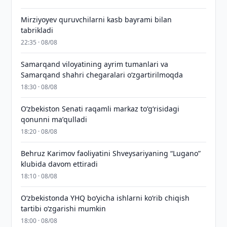
Mirziyoyev quruvchilarni kasb bayrami bilan
tabrikladi
22:35 · 08/08
Samarqand viloyatining ayrim tumanlari va
Samarqand shahri chegaralari oʻzgartirilmoqda
18:30 · 08/08
Oʻzbekiston Senati raqamli markaz toʻgʻrisidagi
qonunni maʼqulladi
18:20 · 08/08
Behruz Karimov faoliyatini Shveysariyaning “Lugano”
klubida davom ettiradi
18:10 · 08/08
O‘zbekistonda YHQ bo‘yicha ishlarni ko‘rib chiqish
tartibi o‘zgarishi mumkin
18:00 · 08/08