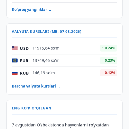
Ko'proq yangiliklar →
VALYUTA KURSLARI (MB, 07.08.2026)
USD
11915,64 so'm
↑ 0.24%
EUR
13749,46 so'm
↑ 0.23%
RUB
146,19 so'm
↓ 0.12%
Barcha valyuta kurslari →
ENG KO'P O'QILGAN
7 avgustdan O‘zbekistonda hayvonlarni ro‘yxatdan