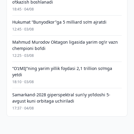
o‘tkazish boshlanadi
18:45 · 04/08
Hukumat “Bunyodkor”ga 5 milliard so‘m ajratdi
12:45 · 03/08
Mahmud Murodov Oktagon ligasida yarim og‘ir vazn
chempioni bo‘ldi
12:25 · 03/08
“O‘zMIJ”ning yarim yillik foydasi 2,1 trillion so‘mga
yetdi
18:10 · 03/08
Samarkand-2028 giperspektral sun’iy yo‘ldoshi 5-
avgust kuni orbitaga uchiriladi
17:37 · 04/08