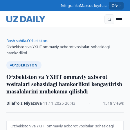
Infografika
Maxsus loyihalar
O'z
Bosh sahifa
O‘zbekiston
›
›
Oʻzbekiston va YXHT ommaviy axborot vositalari sohasidagi
hamkorlikni …
O‘ZBEKISTON
Oʻzbekiston va YXHT ommaviy axborot
vositalari sohasidagi hamkorlikni kengaytirish
masalalarini muhokama qilishdi
Dilafro'z Niyazova
·
11.11.2025
·
20:43
·
1518 views
Oʻzbekiston va YXHT ommaviy axborot vositalari sohasidagi