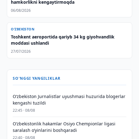
hamkorlikni kengaytirmoqda
06/08/2026
O‘ZBEKISTON
Toshkent aeroportida qariyb 34 kg giyohvandlik
moddasi ushlandi
27/07/2026
SO'NGGI YANGILIKLAR
O‘zbekiston Jurnalistlar uyushmasi huzurida blogerlar
kengashi tuzildi
22:45 · 08/08
O‘zbekistonlik hakamlar Osiyo Chempionlar ligasi
saralash o‘yinlarini boshqaradi
22:40 · 08/08