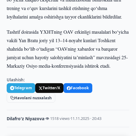
trening va oʻquv kurslarini tashkil etishning qoʻshma
loyihalarini amalga oshirishga tayyor ekanliklarini bildirdilar.
Tashrif doirasida YXHTning OAV erkinligi masalalari boʻyicha
vakili Yan Bratu joriy yil 13–14-noyabr kunlari Toshkent
shahrida boʻlib oʻtadigan “OAVning xabardor va barqaror
jamiyat uchun hayotiy salohiyatini taʼminlash” mavzusidagi 25-
Markaziy Osiyo media-konferensiyasida ishtirok etadi.
Ulashish:
Telegram
Twitter/X
Facebook
Havolani nusxalash
Dilafro'z Niyazova
·
👁 1518 views
·
11.11.2025 · 20:43