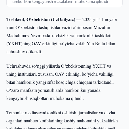
hamkorlikni kengaytirish masalalarini muhokama qilishdi
Toshkent, O‘zbekiston (UzDaily.uz) —
2025-yil 11-noyabr
kuni Oʻzbekiston tashqi ishlar vaziri oʻrinbosari Muzaffar
Madrahimov Yevropada xavfsizlik va hamkorlik tashkiloti
(YXHT)ning OAV erkinligi boʻyicha vakili Yan Bratu bilan
uchrashuv oʻtkazdi.
Uchrashuvda soʻnggi yillarda Oʻzbekistonning YXHT va
uning institutlari, xususan, OAV erkinligi boʻyicha vakilligi
bilan hamkorlik yangi sifat bosqichiga chiqqani taʼkidlandi.
Oʻzaro manfaatli yoʻnalishlarda hamkorlikni yanada
kengaytirish istiqbollari muhokama qilindi.
Tomonlar mediasavodxonlikni oshirish, jurnalistlar va davlat
organlari matbuot kotiblarining kasbiy mahoratini yuksaltirish
boʻyicha xalqaro ekspertlar va mutaxassislar ishtirokida turli