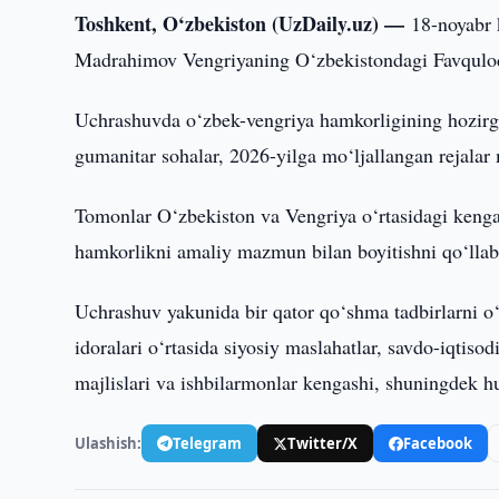
Toshkent, O‘zbekiston (UzDaily.uz) —
18-noyabr 
Madrahimov Vengriyaning O‘zbekistondagi Favqulodd
Uchrashuvda o‘zbek-vengriya hamkorligining hozirgi 
gumanitar sohalar, 2026-yilga mo‘ljallangan rejalar
Tomonlar O‘zbekiston va Vengriya o‘rtasidagi kenga
hamkorlikni amaliy mazmun bilan boyitishni qo‘lla
Uchrashuv yakunida bir qator qo‘shma tadbirlarni o‘t
idoralari o‘rtasida siyosiy maslahatlar, savdo-iqti
majlislari va ishbilarmonlar kengashi, shuningdek hu
Ulashish:
Telegram
Twitter/X
Facebook