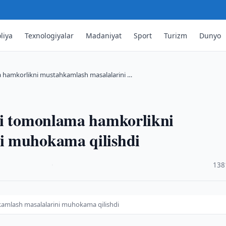
liya
Texnologiyalar
Madaniyat
Sport
Turizm
Dunyo
a hamkorlikni mustahkamlash masalalarini …
ki tomonlama hamkorlikni
i muhokama qilishdi
·
138
kamlash masalalarini muhokama qilishdi