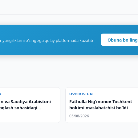
Obuna bo'ling
r yangiliklarni o‘zingizga qulay platformada kuzatib
N
O‘ZBEKISTON
on va Saudiya Arabistoni
Fathulla Nig‘monov Toshkent
saqlash sohasidagi
hokimi maslahatchisi bo‘ldi
ni kengaytiradi
05/08/2026