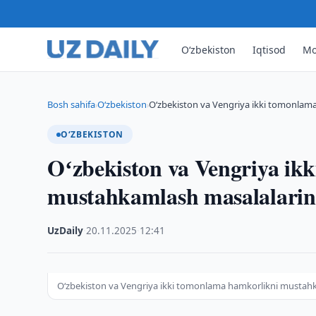
O‘zbekiston
Iqtisod
Mo
Bosh sahifa
O‘zbekiston
Oʻzbekiston va Vengriya ikki tomonlam
›
›
O‘ZBEKISTON
Oʻzbekiston va Vengriya ik
mustahkamlash masalalarin
UzDaily
·
20.11.2025
·
12:41
Oʻzbekiston va Vengriya ikki tomonlama hamkorlikni mustah