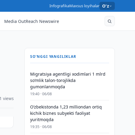
Infografika
Maxsus loyihalar
O'z
Media OutReach Newswire
SO'NGGI YANGILIKLAR
Migratsiya agentligi xodimlari 1 mlrd
so‘mlik talon-torojlikda
gumonlanmoqda
19:40 · 06/08
1 views
O‘zbekistonda 1,23 milliondan ortiq
kichik biznes subyekti faoliyat
yuritmoqda
19:35 · 06/08