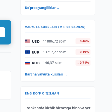
Ko'proq yangiliklar →
VALYUTA KURSLARI (MB, 06.08.2026)
USD
11886,72 so'm
↓ 0.46%
EUR
13717,27 so'm
↓ 0.19%
RUB
146,37 so'm
↓ 0.71%
Barcha valyuta kurslari →
ENG KO'P O'QILGAN
Toshkentda kichik biznesga bino va yer