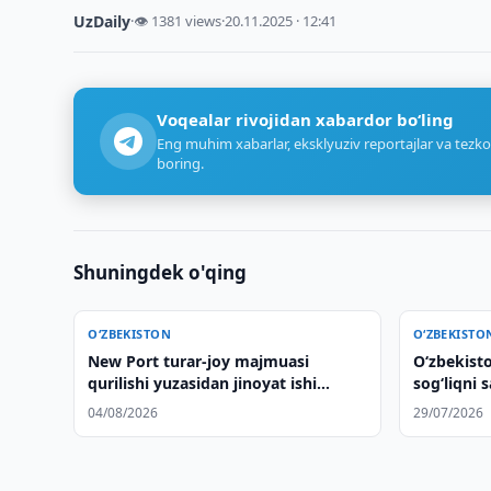
UzDaily
·
👁 1381 views
·
20.11.2025 · 12:41
Voqealar rivojidan xabardor bo‘ling
Eng muhim xabarlar, eksklyuziv reportajlar va tezko
boring.
Shuningdek o'qing
O‘ZBEKISTON
O‘ZBEKISTO
New Port turar-joy majmuasi
Oʻzbekist
qurilishi yuzasidan jinoyat ishi
sogʻliqni 
qo‘zg‘atildi
hamkorlik
04/08/2026
29/07/2026