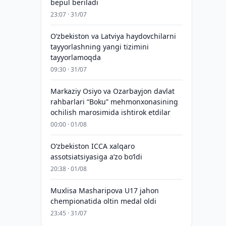
bepul beriladi
23:07 · 31/07
Oʻzbekiston va Latviya haydovchilarni
tayyorlashning yangi tizimini
tayyorlamoqda
09:30 · 31/07
Markaziy Osiyo va Ozarbayjon davlat
rahbarlari “Boku” mehmonxonasining
ochilish marosimida ishtirok etdilar
00:00 · 01/08
O‘zbekiston ICCA xalqaro
assotsiatsiyasiga aʼzo bo‘ldi
20:38 · 01/08
Muxlisa Masharipova U17 jahon
chempionatida oltin medal oldi
23:45 · 31/07