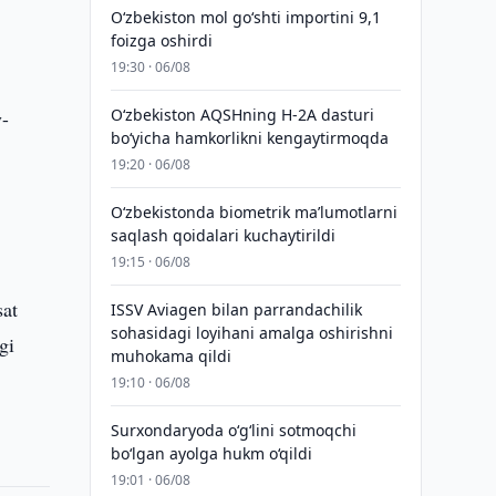
O‘zbekiston mol go‘shti importini 9,1
foizga oshirdi
19:30 · 06/08
O‘zbekiston AQSHning H-2A dasturi
y-
bo‘yicha hamkorlikni kengaytirmoqda
19:20 · 06/08
O‘zbekistonda biometrik maʼlumotlarni
saqlash qoidalari kuchaytirildi
19:15 · 06/08
sat
ISSV Aviagen bilan parrandachilik
sohasidagi loyihani amalga oshirishni
gi
muhokama qildi
19:10 · 06/08
Surxondaryoda o‘g‘lini sotmoqchi
bo‘lgan ayolga hukm o‘qildi
19:01 · 06/08