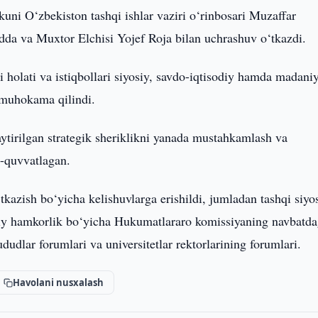
kuni O‘zbekiston tashqi ishlar vaziri o‘rinbosari Muzaffar
a va Muxtor Elchisi Yojef Roja bilan uchrashuv o‘tkazdi.
holati va istiqbollari siyosiy, savdo-iqtisodiy hamda madani
 muhokama qilindi.
ytirilgan strategik sheriklikni yanada mustahkamlash va
b-quvvatlagan.
kazish bo‘yicha kelishuvlarga erishildi, jumladan tashqi siyo
sodiy hamkorlik bo‘yicha Hukumatlararo komissiyaning navbatda
dudlar forumlari va universitetlar rektorlarining forumlari.
Havolani nusxalash