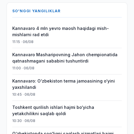
SO'NGGI YANGILIKLAR
Kannavaro 4 mln yevro maosh haqidagi mish-
mishlarni rad etdi
11:15 · 06/08
Kannavaro Masharipovning Jahon chempionatida
qatnashmagani sababini tushuntirdi
11:00 · 06/08
Kannavaro: O‘zbekiston terma jamoasining o‘yini
yaxshilandi
10:45 · 06/08
Toshkent qurilish ishlari hajmi bo‘yicha
yetakchilikni saqlab qoldi
10:30 · 06/08
O‘zbekistonda sog‘liqni saqlash xizmatlari hajmi