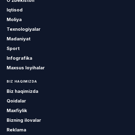
O‘zbekiston
Iqtisod
Moliya
Texnologiyalar
Madaniyat
Sport
Infografika
Maxsus loyihalar
BIZ HAQIMIZDA
Biz haqimizda
Qoidalar
Maxfiylik
Bizning ilovalar
Reklama