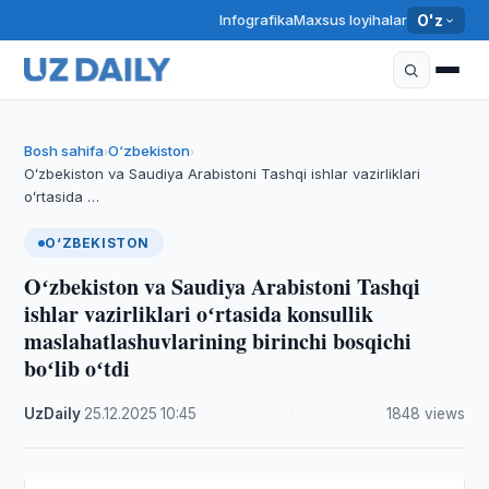
Infografika
Maxsus loyihalar
O'z
Bosh sahifa
O‘zbekiston
›
›
Oʻzbekiston va Saudiya Arabistoni Tashqi ishlar vazirliklari
oʻrtasida …
O‘ZBEKISTON
Oʻzbekiston va Saudiya Arabistoni Tashqi
ishlar vazirliklari oʻrtasida konsullik
maslahatlashuvlarining birinchi bosqichi
boʻlib oʻtdi
UzDaily
·
25.12.2025
·
10:45
·
1848 views