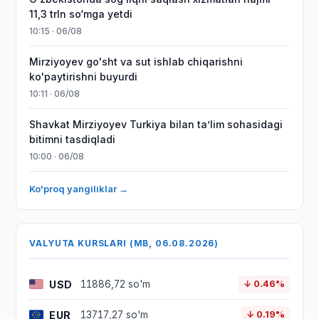
11,3 trln so‘mga yetdi
10:15 · 06/08
Mirziyoyev go'sht va sut ishlab chiqarishni
ko'paytirishni buyurdi
10:11 · 06/08
Shavkat Mirziyoyev Turkiya bilan taʼlim sohasidagi
bitimni tasdiqladi
10:00 · 06/08
Ko'proq yangiliklar →
VALYUTA KURSLARI (MB, 06.08.2026)
USD
11886,72 so'm
↓ 0.46%
EUR
13717,27 so'm
↓ 0.19%