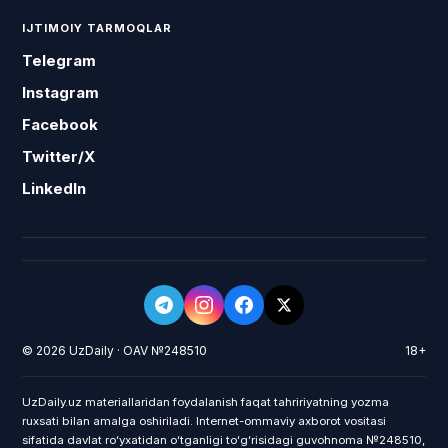
IJTIMOIY TARMOQLAR
Telegram
Instagram
Facebook
Twitter/X
LinkedIn
© 2026 UzDaily · OAV №248510
18+
UzDaily.uz materiallaridan foydalanish faqat tahririyatning yozma
ruxsati bilan amalga oshiriladi. Internet-ommaviy axborot vositasi
sifatida davlat roʻyxatidan oʻtganligi toʻgʻrisidagi guvohnoma №248510,