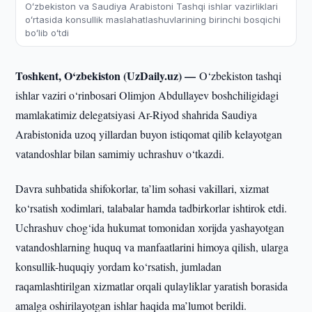
Oʻzbekiston va Saudiya Arabistoni Tashqi ishlar vazirliklari
oʻrtasida konsullik maslahatlashuvlarining birinchi bosqichi
boʻlib oʻtdi
Toshkent, O‘zbekiston (UzDaily.uz) —
O‘zbekiston tashqi
ishlar vaziri o‘rinbosari Olimjon Abdullayev boshchiligidagi
mamlakatimiz delegatsiyasi Ar-Riyod shahrida Saudiya
Arabistonida uzoq yillardan buyon istiqomat qilib kelayotgan
vatandoshlar bilan samimiy uchrashuv o‘tkazdi.
Davra suhbatida shifokorlar, ta’lim sohasi vakillari, xizmat
ko‘rsatish xodimlari, talabalar hamda tadbirkorlar ishtirok etdi.
Uchrashuv chog‘ida hukumat tomonidan xorijda yashayotgan
vatandoshlarning huquq va manfaatlarini himoya qilish, ularga
konsullik-huquqiy yordam ko‘rsatish, jumladan
raqamlashtirilgan xizmatlar orqali qulayliklar yaratish borasida
amalga oshirilayotgan ishlar haqida ma’lumot berildi.