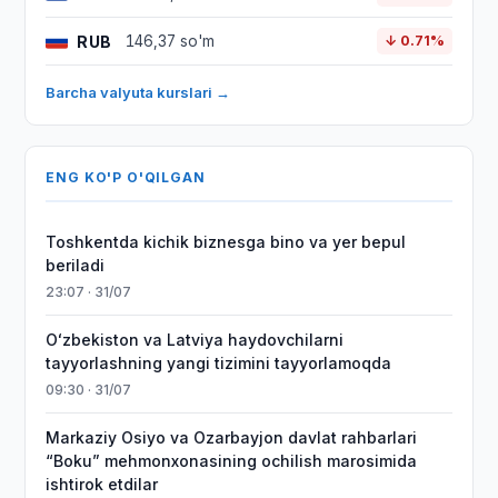
RUB
146,37 so'm
↓ 0.71%
Barcha valyuta kurslari →
ENG KO'P O'QILGAN
Toshkentda kichik biznesga bino va yer bepul
beriladi
23:07 · 31/07
Oʻzbekiston va Latviya haydovchilarni
tayyorlashning yangi tizimini tayyorlamoqda
09:30 · 31/07
Markaziy Osiyo va Ozarbayjon davlat rahbarlari
“Boku” mehmonxonasining ochilish marosimida
ishtirok etdilar