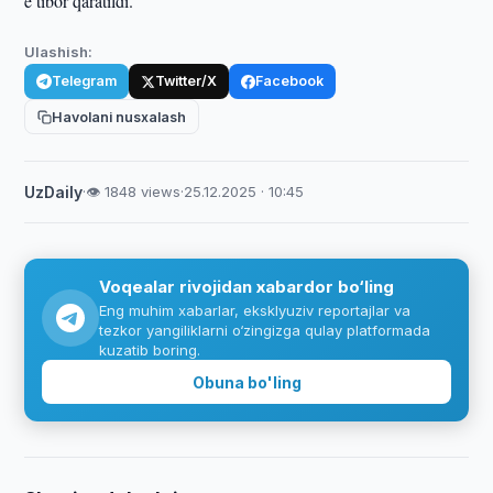
e’tibor qaratildi.
Ulashish:
Telegram
Twitter/X
Facebook
Havolani nusxalash
UzDaily
·
👁 1848 views
·
25.12.2025 · 10:45
Voqealar rivojidan xabardor bo‘ling
Eng muhim xabarlar, eksklyuziv reportajlar va
tezkor yangiliklarni o‘zingizga qulay platformada
kuzatib boring.
Obuna bo'ling