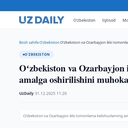
O‘zbekiston
Iqtisod
Mo
Bosh sahifa
O‘zbekiston
Oʻzbekiston va Ozarbayjon ikki tomonlam
›
›
O‘ZBEKISTON
Oʻzbekiston va Ozarbayjon 
amalga oshirilishini muhoka
UzDaily
·
31.12.2025
·
11:20
Oʻzbekiston va Ozarbayjon ikki tomonlama kelishuvlarning am