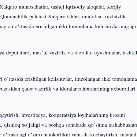
Xalqaro munosabatlar, tashqi iqtisodiy aloqalar, xorijiy
 Qonunchilik palatasi Xalqaro ishlar, mudofaa, xavfsizlik
yjon o‘rtasida erishilgan ikki tomonlama kelishuvlarning ijr
i deputatlari, masʼul vazirlik va idoralar, uyushmalar, tashkil
i o‘rtasida erishilgan kelishuvlar, imzolangan ikki tomonlam
 yuzasidan qator vazirlik va idoralar rahbarlarining axborotlari
irish, investitsiya, kooperatsiya loyihalarining ijrosini
oat, qishloq xo‘jaligi va boshqa sohalarda qo‘shma tashabbuslar
lar o‘rtasidagi o‘zaro hamkorlikni yana-da kuchaytirish, mavjud