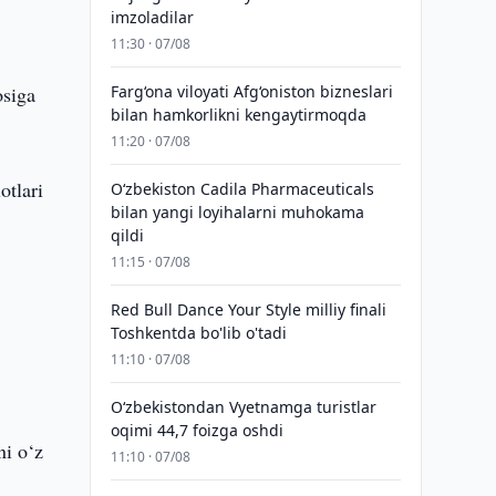
imzoladilar
11:30 · 07/08
osiga
Farg‘ona viloyati Afg‘oniston bizneslari
bilan hamkorlikni kengaytirmoqda
11:20 · 07/08
otlari
Oʻzbekiston Cadila Pharmaceuticals
bilan yangi loyihalarni muhokama
qildi
11:15 · 07/08
a
Red Bull Dance Your Style milliy finali
Toshkentda bo'lib o'tadi
11:10 · 07/08
O‘zbekistondan Vyetnamga turistlar
oqimi 44,7 foizga oshdi
ni o‘z
11:10 · 07/08