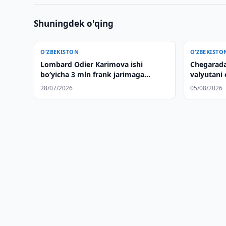
Shuningdek o'qing
O‘ZBEKISTON
O‘ZBEKISTO
Lombard Odier Karimova ishi
Chegarada 
bo‘yicha 3 mln frank jarimaga
valyutani 
tortildi
to‘xtatildi
28/07/2026
05/08/2026