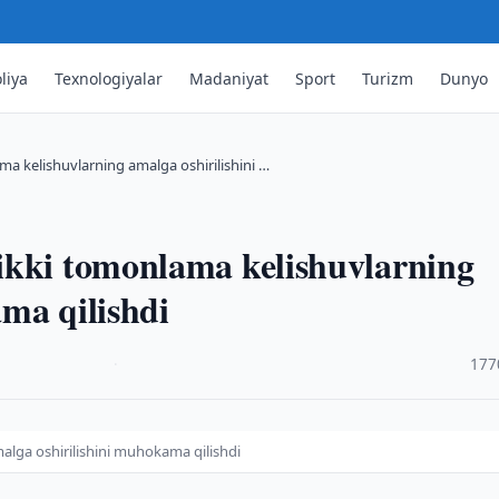
liya
Texnologiyalar
Madaniyat
Sport
Turizm
Dunyo
a kelishuvlarning amalga oshirilishini …
ikki tomonlama kelishuvlarning
ma qilishdi
·
177
alga oshirilishini muhokama qilishdi