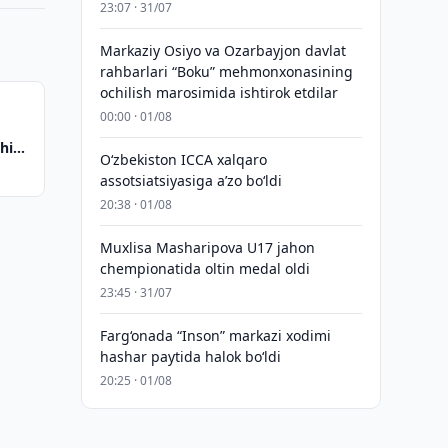
23:07 · 31/07
Markaziy Osiyo va Ozarbayjon davlat
rahbarlari “Boku” mehmonxonasining
ochilish marosimida ishtirok etdilar
00:00 · 01/08
shida
O‘zbekiston ICCA xalqaro
assotsiatsiyasiga aʼzo bo‘ldi
20:38 · 01/08
Muxlisa Masharipova U17 jahon
chempionatida oltin medal oldi
23:45 · 31/07
Farg‘onada “Inson” markazi xodimi
hashar paytida halok bo‘ldi
20:25 · 01/08