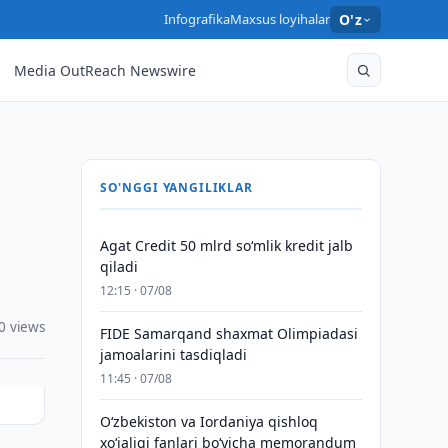
Infografika
Maxsus loyihalar
O'z
Media OutReach Newswire
SO'NGGI YANGILIKLAR
Agat Credit 50 mlrd so‘mlik kredit jalb
qiladi
12:15 · 07/08
0 views
FIDE Samarqand shaxmat Olimpiadasi
jamoalarini tasdiqladi
11:45 · 07/08
Oʻzbekiston va Iordaniya qishloq
xoʻjaligi fanlari boʻyicha memorandum