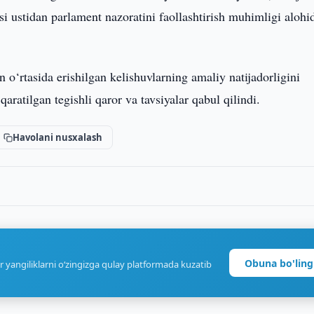
i ustidan parlament nazoratini faollashtirish muhimligi alohi
o‘rtasida erishilgan kelishuvlarning amaliy natijadorligini
aratilgan tegishli qaror va tavsiyalar qabul qilindi.
Havolani nusxalash
Obuna bo'ling
r yangiliklarni o‘zingizga qulay platformada kuzatib