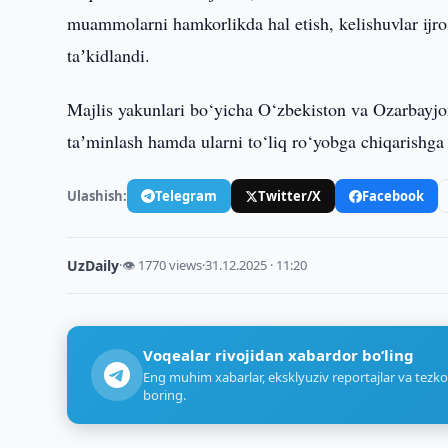
muammolarni hamkorlikda hal etish, kelishuvlar ijros
taʼkidlandi.
Majlis yakunlari bo‘yicha O‘zbekiston va Ozarbayjon 
taʼminlash hamda ularni to‘liq ro‘yobga chiqarishga q
Ulashish:
Telegram
Twitter/X
Facebook
UzDaily
·
👁 1770 views
·
31.12.2025 · 11:20
Voqealar rivojidan xabardor bo‘ling
Eng muhim xabarlar, eksklyuziv reportajlar va tezko
boring.