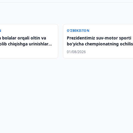
N
O‘ZBEKISTON
bolalar orqali oltin va
Prezidentimiz suv-motor sporti
olib chiqishga urinishlar
bo‘yicha chempionatning ochili
ishtirok etdi
01/08/2026