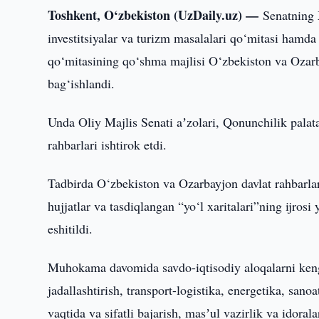
Toshkent, O‘zbekiston (UzDaily.uz) —
Senatning 
investitsiyalar va turizm masalalari qo‘mitasi hamda
qo‘mitasining qo‘shma majlisi O‘zbekiston va Ozarba
bag‘ishlandi.
Unda Oliy Majlis Senati aʼzolari, Qonunchilik palatas
rahbarlari ishtirok etdi.
Tadbirda O‘zbekiston va Ozarbayjon davlat rahbarlar
hujjatlar va tasdiqlangan “yo‘l xaritalari”ning ijrosi
eshitildi.
Muhokama davomida savdo-iqtisodiy aloqalarni kengayt
jadallashtirish, transport-logistika, energetika, san
vaqtida va sifatli bajarish, masʼul vazirlik va idora