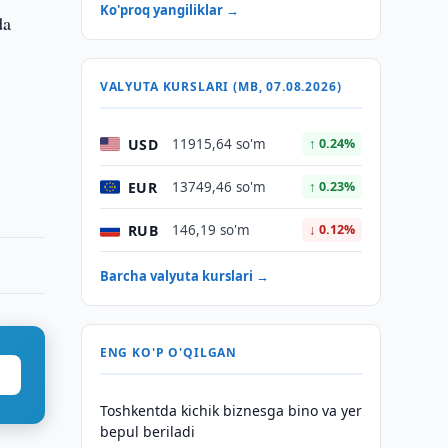
Ko'proq yangiliklar →
da
VALYUTA KURSLARI (MB, 07.08.2026)
USD
11915,64 so'm
↑ 0.24%
EUR
13749,46 so'm
↑ 0.23%
RUB
146,19 so'm
↓ 0.12%
Barcha valyuta kurslari →
ENG KO'P O'QILGAN
Toshkentda kichik biznesga bino va yer
bepul beriladi