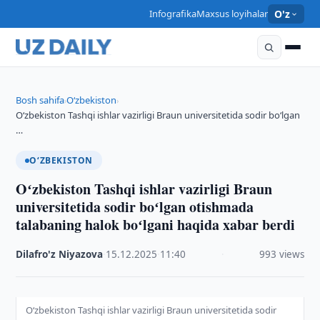
Infografika
Maxsus loyihalar
O'z
Bosh sahifa
O‘zbekiston
›
›
Oʻzbekiston Tashqi ishlar vazirligi Braun universitetida sodir boʻlgan
…
O‘ZBEKISTON
Oʻzbekiston Tashqi ishlar vazirligi Braun
universitetida sodir boʻlgan otishmada
talabaning halok boʻlgani haqida xabar berdi
Dilafro'z Niyazova
·
15.12.2025
·
11:40
·
993 views
Oʻzbekiston Tashqi ishlar vazirligi Braun universitetida sodir