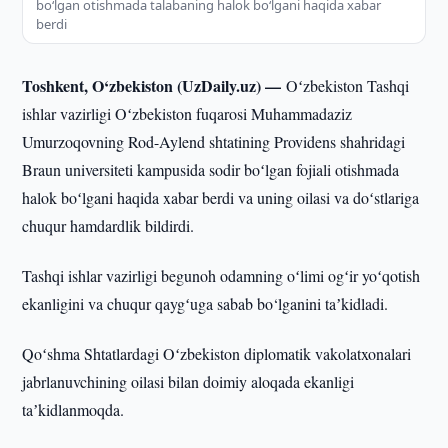
boʻlgan otishmada talabaning halok boʻlgani haqida xabar
berdi
Toshkent, O‘zbekiston (UzDaily.uz) —
Oʻzbekiston Tashqi
ishlar vazirligi Oʻzbekiston fuqarosi Muhammadaziz
Umurzoqovning Rod-Aylend shtatining Providens shahridagi
Braun universiteti kampusida sodir boʻlgan fojiali otishmada
halok boʻlgani haqida xabar berdi va uning oilasi va doʻstlariga
chuqur hamdardlik bildirdi.
Tashqi ishlar vazirligi begunoh odamning oʻlimi ogʻir yoʻqotish
ekanligini va chuqur qaygʻuga sabab bo‘lganini taʼkidladi.
Qoʻshma Shtatlardagi Oʻzbekiston diplomatik vakolatxonalari
jabrlanuvchining oilasi bilan doimiy aloqada ekanligi
taʼkidlanmoqda.