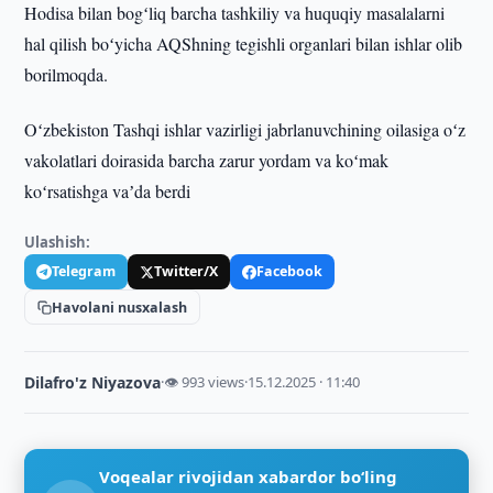
Hodisa bilan bogʻliq barcha tashkiliy va huquqiy masalalarni
hal qilish boʻyicha AQShning tegishli organlari bilan ishlar olib
borilmoqda.
Oʻzbekiston Tashqi ishlar vazirligi jabrlanuvchining oilasiga oʻz
vakolatlari doirasida barcha zarur yordam va koʻmak
koʻrsatishga vaʼda berdi
Ulashish:
Telegram
Twitter/X
Facebook
Havolani nusxalash
Dilafro'z Niyazova
·
👁 993 views
·
15.12.2025 · 11:40
Voqealar rivojidan xabardor bo‘ling