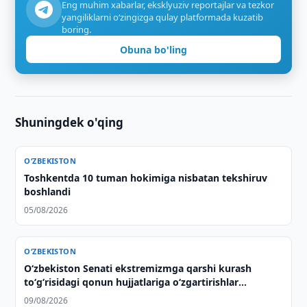
Eng muhim xabarlar, eksklyuziv reportajlar va tezkor
yangiliklarni o‘zingizga qulay platformada kuzatib
boring.
Obuna bo'ling
Shuningdek o'qing
O‘ZBEKISTON
Toshkentda 10 tuman hokimiga nisbatan tekshiruv
boshlandi
05/08/2026
O‘ZBEKISTON
Oʻzbekiston Senati ekstremizmga qarshi kurash
toʻgʻrisidagi qonun hujjatlariga oʻzgartirishlar
kiritishni maʼqulladi
09/08/2026