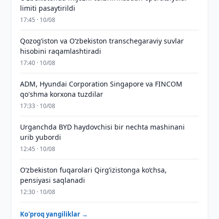
limiti pasaytirildi
17:45 · 10/08
Qozog‘iston va O‘zbekiston transchegaraviy suvlar
hisobini raqamlashtiradi
17:40 · 10/08
ADM, Hyundai Corporation Singapore va FINCOM
qo'shma korxona tuzdilar
17:33 · 10/08
Urganchda BYD haydovchisi bir nechta mashinani
urib yubordi
12:45 · 10/08
O‘zbekiston fuqarolari Qirg‘izistonga ko‘chsa,
pensiyasi saqlanadi
12:30 · 10/08
Ko'proq yangiliklar →