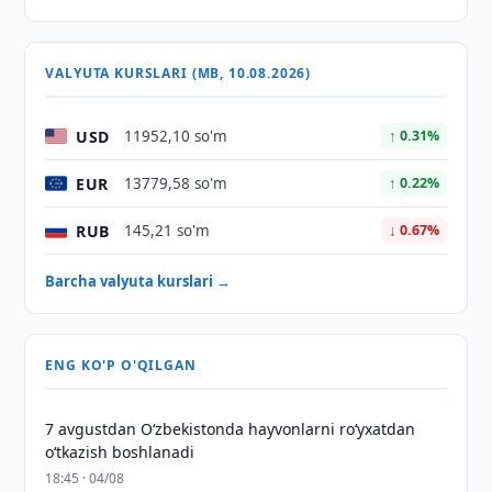
VALYUTA KURSLARI (MB, 10.08.2026)
USD
11952,10 so'm
↑ 0.31%
EUR
13779,58 so'm
↑ 0.22%
RUB
145,21 so'm
↓ 0.67%
Barcha valyuta kurslari →
ENG KO'P O'QILGAN
7 avgustdan O‘zbekistonda hayvonlarni ro‘yxatdan
o‘tkazish boshlanadi
18:45 · 04/08