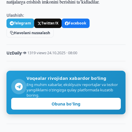
natijalarga erishish imkonini berishini taʼkidladilar.
Ulashish:
Telegram
Twitter/X
Facebook
Havolani nusxalash
UzDaily
·
👁 1319 views
·
24.10.2025 · 08:00
Voqealar rivojidan xabardor bo‘ling
Eng muhim xabarlar, eksklyuziv reportajlar va tezkor
yangiliklarni o‘zingizga qulay platformada kuzatib
boring.
Obuna bo'ling