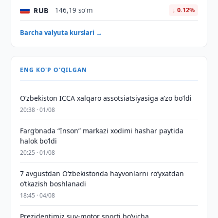
RUB
146,19 so'm
↓ 0.12%
Barcha valyuta kurslari →
ENG KO'P O'QILGAN
O‘zbekiston ICCA xalqaro assotsiatsiyasiga aʼzo bo‘ldi
20:38 · 01/08
Farg‘onada “Inson” markazi xodimi hashar paytida
halok bo‘ldi
20:25 · 01/08
7 avgustdan O‘zbekistonda hayvonlarni ro‘yxatdan
o‘tkazish boshlanadi
18:45 · 04/08
Prezidentimiz suv-motor sporti bo‘yicha