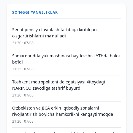
SO'NGGI YANGILIKLAR
Senat pensiya tayinlash tartibiga kiritilgan
o'zgartirishlarni ma'qulladi
21:30 · 07/08
Samarqandda yuk mashinasi haydovchisi YTHda halok
bo‘ldi
21:25 · 07/08
Toshkent metropoliteni delegatsiyasi Xitoydagi
NARINCO zavodiga tashrif buyurdi
21:20 · 07/08
Oʻzbekiston va JICA erkin iqtisodiy zonalarni
rivojlantirish boʻyicha hamkorlikni kengaytirmoqda
21:20 · 07/08