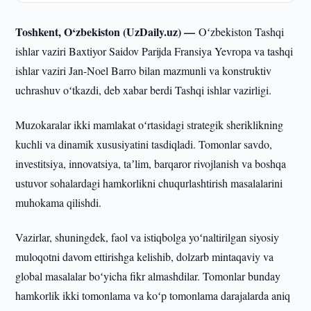
Toshkent, O‘zbekiston (UzDaily.uz) —
Oʻzbekiston Tashqi
ishlar vaziri Baxtiyor Saidov Parijda Fransiya Yevropa va tashqi
ishlar vaziri Jan-Noel Barro bilan mazmunli va konstruktiv
uchrashuv oʻtkazdi, deb xabar berdi Tashqi ishlar vazirligi.
Muzokaralar ikki mamlakat oʻrtasidagi strategik sheriklikning
kuchli va dinamik xususiyatini tasdiqladi. Tomonlar savdo,
investitsiya, innovatsiya, taʼlim, barqaror rivojlanish va boshqa
ustuvor sohalardagi hamkorlikni chuqurlashtirish masalalarini
muhokama qilishdi.
Vazirlar, shuningdek, faol va istiqbolga yoʻnaltirilgan siyosiy
muloqotni davom ettirishga kelishib, dolzarb mintaqaviy va
global masalalar boʻyicha fikr almashdilar. Tomonlar bunday
hamkorlik ikki tomonlama va koʻp tomonlama darajalarda aniq