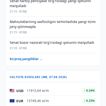
Senat harbiy pensiyalar to'g'risidagi yangi qonunni
ma'qulladi
21:15 · 07/08
Mahsulotlarning xavfsizligini taʼminlashda yangi tizim
joriy qilinmoqda
21:15 · 07/08
Senat bozor nazorati to'g'risidagi qonunni ma'qulladi
21:10 · 07/08
Ko'proq yangiliklar →
VALYUTA KURSLARI (MB, 07.08.2026)
USD
11915,64 so'm
↑ 0.24%
EUR
13749,46 so'm
↑ 0.23%