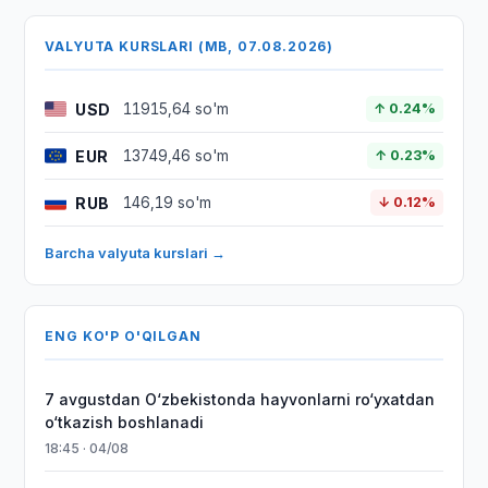
VALYUTA KURSLARI (MB, 07.08.2026)
USD
11915,64 so'm
↑ 0.24%
EUR
13749,46 so'm
↑ 0.23%
RUB
146,19 so'm
↓ 0.12%
Barcha valyuta kurslari →
ENG KO'P O'QILGAN
7 avgustdan O‘zbekistonda hayvonlarni ro‘yxatdan
o‘tkazish boshlanadi
18:45 · 04/08