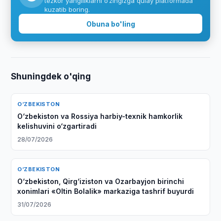
tezkor yangiliklarni o‘zingizga qulay platformada
kuzatib boring.
Obuna bo'ling
Shuningdek o'qing
O‘ZBEKISTON
O‘zbekiston va Rossiya harbiy-texnik hamkorlik
kelishuvini o‘zgartiradi
28/07/2026
O‘ZBEKISTON
O‘zbekiston, Qirg‘iziston va Ozarbayjon birinchi
xonimlari «Oltin Bolalik» markaziga tashrif buyurdi
31/07/2026