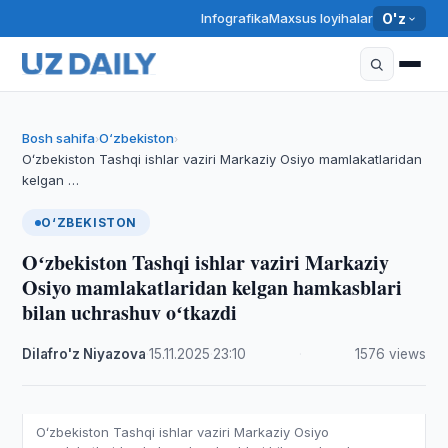
Infografika
Maxsus loyihalar
O'z
Bosh sahifa
O‘zbekiston
›
›
Oʻzbekiston Tashqi ishlar vaziri Markaziy Osiyo mamlakatlaridan
kelgan …
O‘ZBEKISTON
Oʻzbekiston Tashqi ishlar vaziri Markaziy
Osiyo mamlakatlaridan kelgan hamkasblari
bilan uchrashuv oʻtkazdi
Dilafro'z Niyazova
·
15.11.2025
·
23:10
·
1576 views
Oʻzbekiston Tashqi ishlar vaziri Markaziy Osiyo