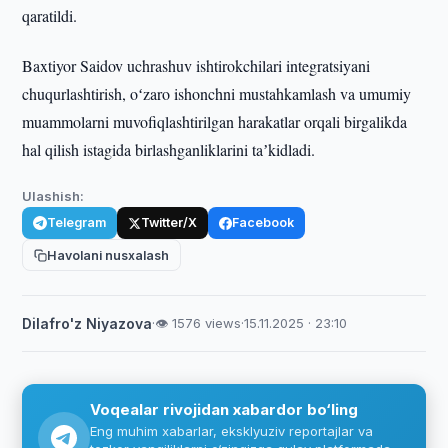
qaratildi.
Baxtiyor Saidov uchrashuv ishtirokchilari integratsiyani
chuqurlashtirish, oʻzaro ishonchni mustahkamlash va umumiy
muammolarni muvofiqlashtirilgan harakatlar orqali birgalikda
hal qilish istagida birlashganliklarini taʼkidladi.
Ulashish:
Telegram
Twitter/X
Facebook
Havolani nusxalash
Dilafro'z Niyazova
·
👁 1576 views
·
15.11.2025 · 23:10
Voqealar rivojidan xabardor bo‘ling
Eng muhim xabarlar, eksklyuziv reportajlar va