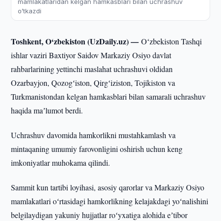
mamlakatlaridan kelgan hamkasblari bilan uchrashuv
oʻtkazdi
Toshkent, O‘zbekiston (UzDaily.uz) —
Oʻzbekiston Tashqi
ishlar vaziri Baxtiyor Saidov Markaziy Osiyo davlat
rahbarlarining yettinchi maslahat uchrashuvi oldidan
Ozarbayjon, Qozogʻiston, Qirgʻiziston, Tojikiston va
Turkmanistondan kelgan hamkasblari bilan samarali uchrashuv
haqida maʼlumot berdi.
Uchrashuv davomida hamkorlikni mustahkamlash va
mintaqaning umumiy farovonligini oshirish uchun keng
imkoniyatlar muhokama qilindi.
Sammit kun tartibi loyihasi, asosiy qarorlar va Markaziy Osiyo
mamlakatlari oʻrtasidagi hamkorlikning kelajakdagi yoʻnalishini
belgilaydigan yakuniy hujjatlar roʻyxatiga alohida eʼtibor