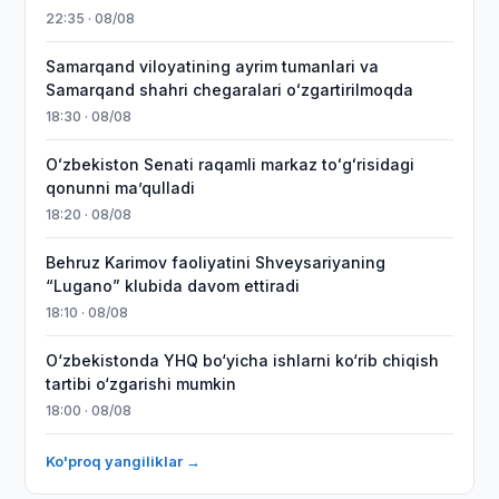
22:35 · 08/08
Samarqand viloyatining ayrim tumanlari va
Samarqand shahri chegaralari oʻzgartirilmoqda
18:30 · 08/08
Oʻzbekiston Senati raqamli markaz toʻgʻrisidagi
qonunni maʼqulladi
18:20 · 08/08
Behruz Karimov faoliyatini Shveysariyaning
“Lugano” klubida davom ettiradi
18:10 · 08/08
O‘zbekistonda YHQ bo‘yicha ishlarni ko‘rib chiqish
tartibi o‘zgarishi mumkin
18:00 · 08/08
Ko'proq yangiliklar →