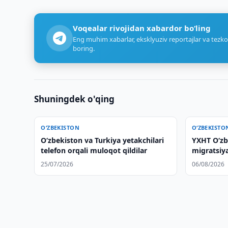
Voqealar rivojidan xabardor bo‘ling
Eng muhim xabarlar, eksklyuziv reportajlar va tezko
boring.
Shuningdek o'qing
O‘ZBEKISTON
O‘ZBEKISTO
Oʻzbekiston va Turkiya yetakchilari
YXHT O‘zb
telefon orqali muloqot qildilar
migratsiy
boshqaruv
25/07/2026
06/08/2026