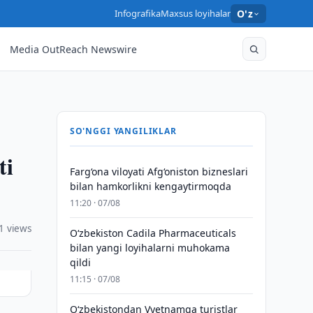
Infografika
Maxsus loyihalar
O'z
Media OutReach Newswire
SO'NGGI YANGILIKLAR
ti
Farg‘ona viloyati Afg‘oniston bizneslari
bilan hamkorlikni kengaytirmoqda
11:20 · 07/08
1 views
Oʻzbekiston Cadila Pharmaceuticals
bilan yangi loyihalarni muhokama
qildi
11:15 · 07/08
O‘zbekistondan Vyetnamga turistlar