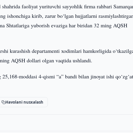
shahrida faoliyat yurituvchi sayyohlik firma rahbari Samarq
g ishonchiga kirib, zarur bo‘lgan hujjatlarni rasmiylashtirga
hma Shtatlariga yuborish evaziga har biridan 32 ming AQSH
qarshi kurashish departamenti xodimlari hamkorligida o‘tkazilg
 ming AQSH dollari olgan vaqtida ushlandi.
25,168-moddasi 4-qismi “a” bandi bilan jinoyat ishi qo‘zg‘at
Havolani nusxalash