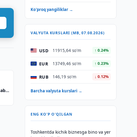
Ko'proq yangiliklar →
VALYUTA KURSLARI (MB, 07.08.2026)
USD
11915,64 so'm
↑ 0.24%
EUR
13749,46 so'm
↑ 0.23%
RUB
146,19 so'm
↓ 0.12%
qabul
Barcha valyuta kurslari →
ENG KO'P O'QILGAN
Toshkentda kichik biznesga bino va yer