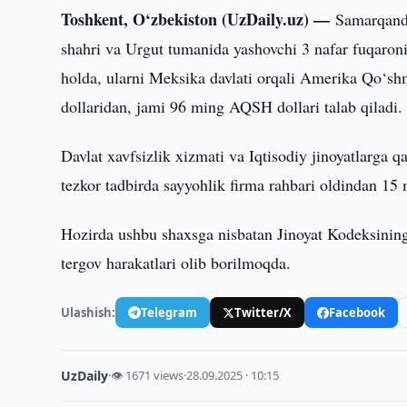
Toshkent, O‘zbekiston (UzDaily.uz) —
Samarqand 
shahri va Urgut tumanida yashovchi 3 nafar fuqaronin
holda, ularni Meksika davlati orqali Amerika Qo‘s
dollaridan, jami 96 ming AQSH dollari talab qiladi.
Davlat xavfsizlik xizmati va Iqtisodiy jinoyatlarga 
tezkor tadbirda sayyohlik firma rahbari oldindan 15
Hozirda ushbu shaxsga nisbatan Jinoyat Kodeksining 
tergov harakatlari olib borilmoqda.
Ulashish:
Telegram
Twitter/X
Facebook
UzDaily
·
👁 1671 views
·
28.09.2025 · 10:15