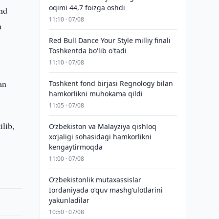
oqimi 44,7 foizga oshdi
and
11:10 · 07/08
n
Red Bull Dance Your Style milliy finali
Toshkentda bo'lib o'tadi
11:10 · 07/08
an
Toshkent fond birjasi Regnology bilan
hamkorlikni muhokama qildi
11:05 · 07/08
ilib,
Oʻzbekiston va Malayziya qishloq
xoʻjaligi sohasidagi hamkorlikni
kengaytirmoqda
11:00 · 07/08
Oʻzbekistonlik mutaxassislar
Iordaniyada oʻquv mashgʻulotlarini
yakunladilar
10:50 · 07/08