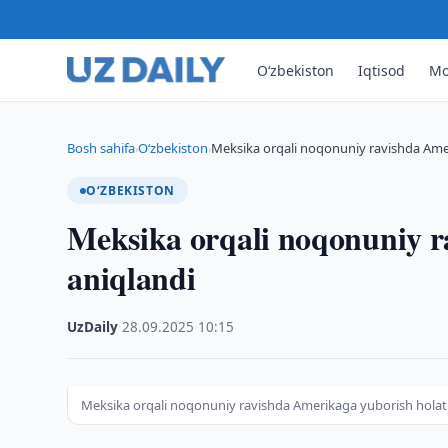
O‘zbekiston
Iqtisod
Mo
Bosh sahifa
O‘zbekiston
Meksika orqali noqonuniy ravishda Amer
›
›
O‘ZBEKISTON
Meksika orqali noqonuniy r
aniqlandi
UzDaily
·
28.09.2025
·
10:15
Meksika orqali noqonuniy ravishda Amerikaga yuborish holati