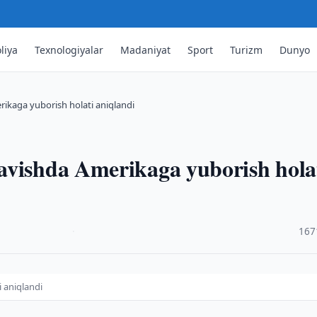
liya
Texnologiyalar
Madaniyat
Sport
Turizm
Dunyo
ikaga yuborish holati aniqlandi
avishda Amerikaga yuborish hola
·
167
 aniqlandi