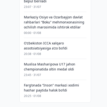
bepul beriladi
23:07 · 31/07
Markaziy Osiyo va Ozarbayjon davlat
rahbarlari “Boku” mehmonxonasining
ochilish marosimida ishtirok etdilar
00:00 · 01/08
O‘zbekiston ICCA xalqaro
assotsiatsiyasiga aʼzo bo‘ldi
20:38 · 01/08
Muxlisa Masharipova U17 jahon
chempionatida oltin medal oldi
23:45 · 31/07
Farg‘onada “Inson” markazi xodimi
hashar paytida halok bo‘ldi
20:25 · 01/08