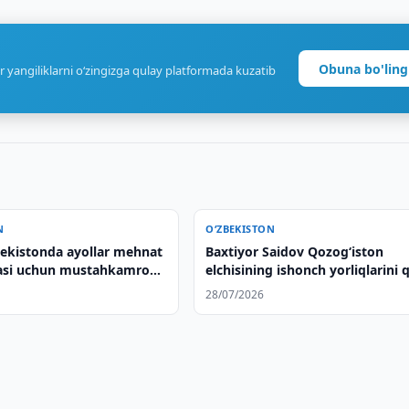
Obuna bo'ling
r yangiliklarni o‘zingizga qulay platformada kuzatib
N
O‘ZBEKISTON
ekistonda ayollar mehnat
Baxtiyor Saidov Qozog‘iston
asi uchun mustahkamroq
elchisining ishonch yorliqlarini 
ni qo‘llab-quvvatlaydi
qildi
28/07/2026