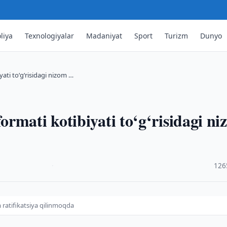
liya
Texnologiyalar
Madaniyat
Sport
Turizm
Dunyo
ati to‘g‘risidagi nizom …
rmati kotibiyati to‘g‘risidagi n
·
126
m ratifikatsiya qilinmoqda