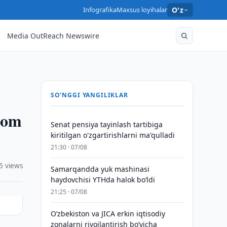
Infografika
Maxsus loyihalar
O'z
Media OutReach Newswire
SO'NGGI YANGILIKLAR
izom
Senat pensiya tayinlash tartibiga
kiritilgan o'zgartirishlarni ma'qulladi
21:30 · 07/08
5 views
Samarqandda yuk mashinasi
haydovchisi YTHda halok bo‘ldi
21:25 · 07/08
Oʻzbekiston va JICA erkin iqtisodiy
zonalarni rivojlantirish boʻyicha