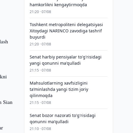
hamkorlikni kengaytirmoqda
21:20 · 07/08
Toshkent metropoliteni delegatsiyasi
Xitoydagi NARINCO zavodiga tashrif
buyurdi
lash
21:20 · 07/08
Senat harbiy pensiyalar to'g'risidagi
yangi qonunni ma'qulladi
21:15 · 07/08
ikni
Mahsulotlarning xavfsizligini
taʼminlashda yangi tizim joriy
qilinmoqda
n Sian
21:15 · 07/08
Senat bozor nazorati to'g'risidagi
qonunni ma'qulladi
ar
21:10 · 07/08