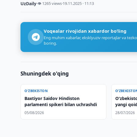
UzDaily
·
👁 1265 views
·
19.11.2025 · 11:13
Voqealar rivojidan xabardor bo‘ling
Eng muhim xabarlar, eksklyuziv reportajlar va tezko
boring.
Shuningdek o'qing
O‘ZBEKISTON
O‘ZBEKISTO
Baxtiyor Saidov Hindiston
O'zbekisto
parlamenti spikeri bilan uchrashdi
yangi qoida
05/08/2026
28/07/2026