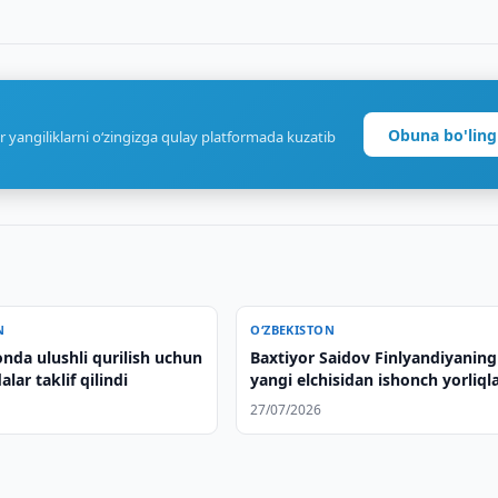
Obuna bo'ling
r yangiliklarni o‘zingizga qulay platformada kuzatib
N
O‘ZBEKISTON
nda ulushli qurilish uchun
Baxtiyor Saidov Finlyandiyaning
lar taklif qilindi
yangi elchisidan ishonch yorliqla
qabul qildi
27/07/2026