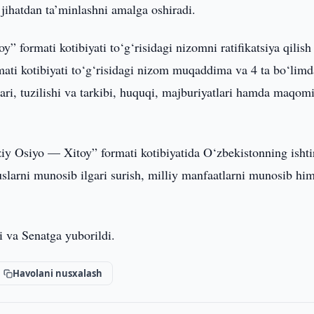
t jihatdan ta’minlashni amalga oshiradi.
formati kotibiyati to‘g‘risidagi nizomni ratifikatsiya qilish
ti kotibiyati to‘g‘risidagi nizom muqaddima va 4 ta bo‘lim
tlari, tuzilishi va tarkibi, huquqi, majburiyatlari hamda maqom
iy Osiyo — Xitoy” formati kotibiyatida O‘zbekistonning ishti
slarni munosib ilgari surish, milliy manfaatlarni munosib hi
 va Senatga yuborildi.
Havolani nusxalash