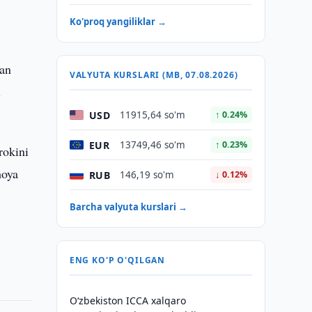
Ko'proq yangiliklar →
dan
VALYUTA KURSLARI (MB, 07.08.2026)
i
USD
11915,64 so'm
↑ 0.24%
EUR
13749,46 so'm
↑ 0.23%
rokini
moya
RUB
146,19 so'm
↓ 0.12%
Barcha valyuta kurslari →
ENG KO'P O'QILGAN
O‘zbekiston ICCA xalqaro