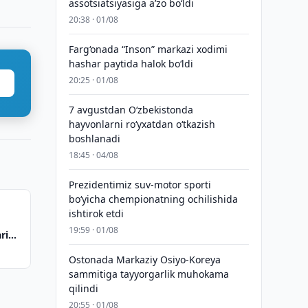
assotsiatsiyasiga aʼzo bo‘ldi
20:38 · 01/08
Farg‘onada “Inson” markazi xodimi
hashar paytida halok bo‘ldi
20:25 · 01/08
7 avgustdan O‘zbekistonda
hayvonlarni ro‘yxatdan o‘tkazish
boshlanadi
18:45 · 04/08
Prezidentimiz suv-motor sporti
bo‘yicha chempionatning ochilishida
ishtirok etdi
19:59 · 01/08
rini
Ostonada Markaziy Osiyo-Koreya
sammitiga tayyorgarlik muhokama
qilindi
20:55 · 01/08