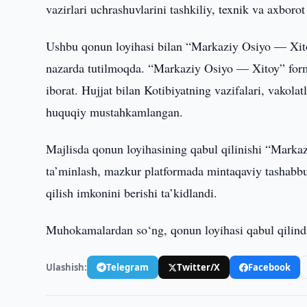
vazirlari uchrashuvlarini tashkiliy, texnik va axboro
Ushbu qonun loyihasi bilan “Markaziy Osiyo — Xitoy” 
nazarda tutilmoqda. “Markaziy Osiyo — Xitoy” forma
iborat. Hujjat bilan Kotibiyatning vazifalari, vakola
huquqiy mustahkamlangan.
Majlisda qonun loyihasining qabul qilinishi “Markaz
ta’minlash, mazkur platformada mintaqaviy tashabbu
qilish imkonini berishi ta’kidlandi.
Muhokamalardan so‘ng, qonun loyihasi qabul qilindi
Ulashish:
Telegram
Twitter/X
Facebook