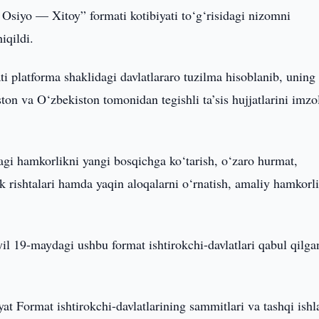
Osiyo — Xitoy” formati kotibiyati to‘g‘risidagi nizomni
iqildi.
 platforma shaklidagi davlatlararo tuzilma hisoblanib, uning
ston va O‘zbekiston tomonidan tegishli ta’sis hujjatlarini imzo
agi hamkorlikni yangi bosqichga ko‘tarish, o‘zaro hurmat,
ik rishtalari hamda yaqin aloqalarni o‘rnatish, amaliy hamkorl
l 19-maydagi ushbu format ishtirokchi-davlatlari qabul qilga
at Format ishtirokchi-davlatlarining sammitlari va tashqi ishl