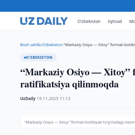
O‘zbekiston
Iqtisod
Mo
Bosh sahifa
O‘zbekiston
“Markaziy Osiyo — Xitoy” formati kotibiy
›
›
O‘ZBEKISTON
“Markaziy Osiyo — Xitoy” fo
ratifikatsiya qilinmoqda
UzDaily
·
19.11.2025
·
11:13
“Markaziy Osiyo — Xitoy” formati kotibiyati to‘g‘risidagi nizo