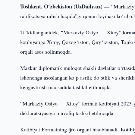
Toshkent, O‘zbekiston (UzDaily.uz) —
“Markaziy 
ratifikatsiya qilish haqida”gi qonun loyihasi ko‘rib ch
Ta’kidlanganidek, “Markaziy Osiyo — Xitoy” formati
kotibiyatiga Xitoy, Qozog‘iston, Qirg‘iziston, Tojiki
orqali asos solinmoqda.
Mazkur diplomatik muloqot shakli davlatlar o‘rtasid
ishonchga asoslangan ko‘p asrlik do‘stlik va sherikl
kengaytirish maqsadida tashkil etilmoqda.
“Markaziy Osiyo — Xitoy” formati kotibiyati 2023-yi
deklaratsiyasiga muvofiq tashkil etilmoqda.
Kotibiyat Formatning ijro organi hisoblanadi. Kotibiy