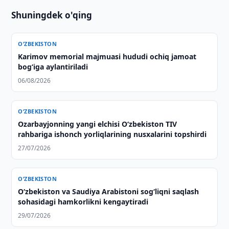
Shuningdek o'qing
O‘ZBEKISTON
Karimov memorial majmuasi hududi ochiq jamoat
bog‘iga aylantiriladi
06/08/2026
O‘ZBEKISTON
Ozarbayjonning yangi elchisi O‘zbekiston TIV
rahbariga ishonch yorliqlarining nusxalarini topshirdi
27/07/2026
O‘ZBEKISTON
Oʻzbekiston va Saudiya Arabistoni sogʻliqni saqlash
sohasidagi hamkorlikni kengaytiradi
29/07/2026