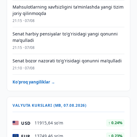
Mahsulotlarning xavfsizligini taʼminlashda yangi tizim
joriy qilinmoqda
21:15 · 07/08
Senat harbiy pensiyalar to'g'risidagi yangi qonunni
ma'qulladi
21:15 · 07/08
Senat bozor nazorati to'g'risidagi qonunni ma'qulladi
21:10 · 07/08
Ko'proq yangiliklar →
VALYUTA KURSLARI (MB, 07.08.2026)
USD
11915,64 so'm
↑ 0.24%
EUR
13749,46 so'm
↑ 0.23%