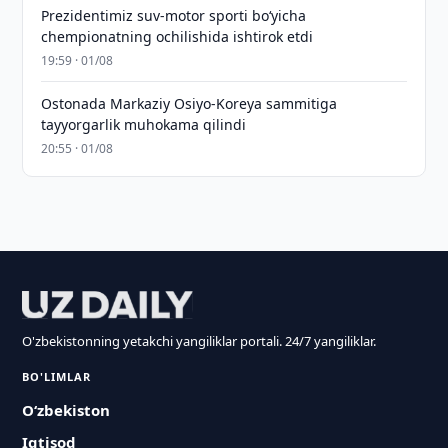
Prezidentimiz suv-motor sporti bo‘yicha
chempionatning ochilishida ishtirok etdi
19:59 · 01/08
Ostonada Markaziy Osiyo-Koreya sammitiga
tayyorgarlik muhokama qilindi
20:55 · 01/08
O'zbekistonning yetakchi yangiliklar portali. 24/7 yangiliklar.
BO'LIMLAR
O‘zbekiston
Iqtisod