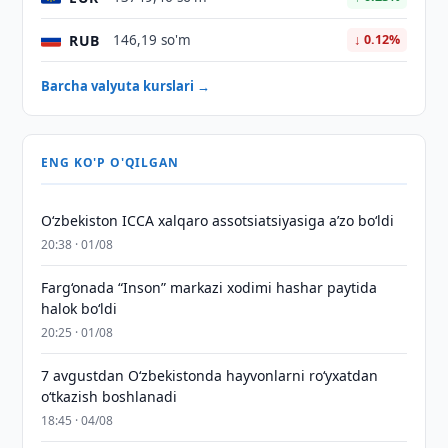
RUB
146,19 so'm
↓ 0.12%
Barcha valyuta kurslari →
ENG KO'P O'QILGAN
O‘zbekiston ICCA xalqaro assotsiatsiyasiga aʼzo bo‘ldi
20:38 · 01/08
Farg‘onada “Inson” markazi xodimi hashar paytida
halok bo‘ldi
20:25 · 01/08
7 avgustdan O‘zbekistonda hayvonlarni ro‘yxatdan
o‘tkazish boshlanadi
18:45 · 04/08