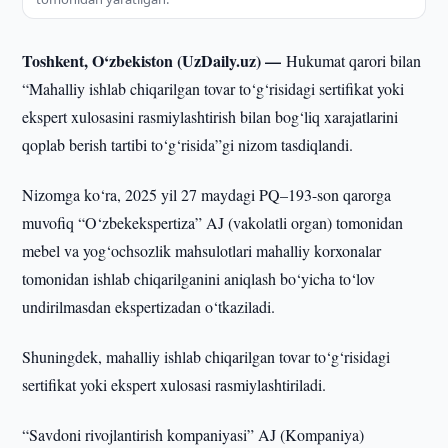
Toshkent, O‘zbekiston (UzDaily.uz) —
Hukumat qarori bilan
“Mahalliy ishlab chiqarilgan tovar to‘g‘risidagi sertifikat yoki
ekspert xulosasini rasmiylashtirish bilan bog‘liq xarajatlarini
qoplab berish tartibi to‘g‘risida”gi nizom tasdiqlandi.
Nizomga ko‘ra, 2025 yil 27 maydagi PQ–193-son qarorga
muvofiq “O‘zbekekspertiza” AJ (vakolatli organ) tomonidan
mebel va yog‘ochsozlik mahsulotlari mahalliy korxonalar
tomonidan ishlab chiqarilganini aniqlash bo‘yicha to‘lov
undirilmasdan ekspertizadan o‘tkaziladi.
Shuningdek, mahalliy ishlab chiqarilgan tovar to‘g‘risidagi
sertifikat yoki ekspert xulosasi rasmiylashtiriladi.
“Savdoni rivojlantirish kompaniyasi” AJ (Kompaniya)