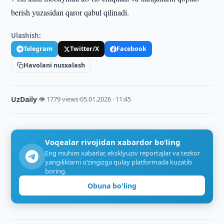
berish yuzasidan qaror qabul qilinadi.
Ulashish:
Telegram
Twitter/X
Facebook
Havolani nusxalash
UzDaily
·
👁 1779 views
·
05.01.2026 · 11:45
Voqealar rivojidan xabardor bo‘ling
Eng muhim xabarlar, eksklyuziv reportajlar va tezkor
yangiliklarni o‘zingizga qulay platformada kuzatib
boring.
Obuna bo'ling