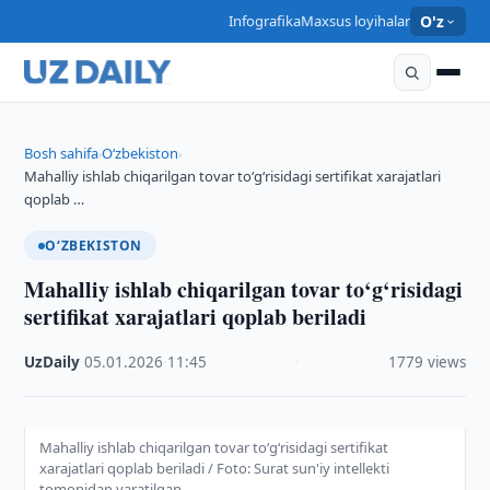
Infografika
Maxsus loyihalar
O'z
Bosh sahifa
O‘zbekiston
›
›
Mahalliy ishlab chiqarilgan tovar to‘g‘risidagi sertifikat xarajatlari
qoplab …
O‘ZBEKISTON
Mahalliy ishlab chiqarilgan tovar to‘g‘risidagi
sertifikat xarajatlari qoplab beriladi
UzDaily
·
05.01.2026
·
11:45
·
1779 views
Mahalliy ishlab chiqarilgan tovar to‘g‘risidagi sertifikat
xarajatlari qoplab beriladi / Foto: Surat sun'iy intellekti
tomonidan yaratilgan.