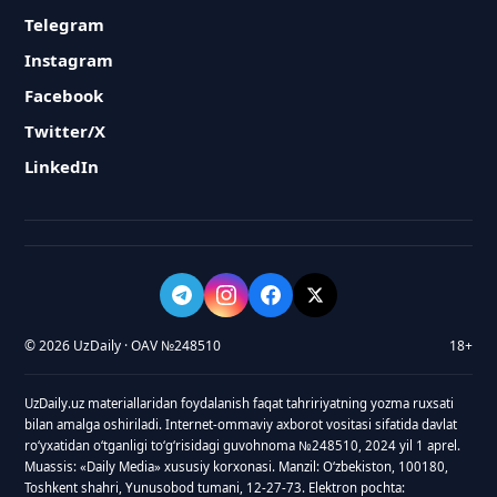
Telegram
Instagram
Facebook
Twitter/X
LinkedIn
© 2026 UzDaily · OAV №248510
18+
UzDaily.uz materiallaridan foydalanish faqat tahririyatning yozma ruxsati
bilan amalga oshiriladi. Internet-ommaviy axborot vositasi sifatida davlat
roʻyxatidan oʻtganligi toʻgʻrisidagi guvohnoma №248510, 2024 yil 1 aprel.
Muassis: «Daily Media» xususiy korxonasi. Manzil: Oʻzbekiston, 100180,
Toshkent shahri, Yunusobod tumani, 12-27-73. Elektron pochta: