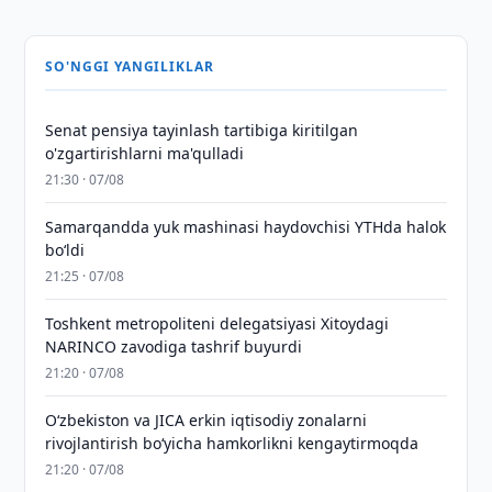
SO'NGGI YANGILIKLAR
Senat pensiya tayinlash tartibiga kiritilgan
o'zgartirishlarni ma'qulladi
21:30 · 07/08
Samarqandda yuk mashinasi haydovchisi YTHda halok
bo‘ldi
21:25 · 07/08
Toshkent metropoliteni delegatsiyasi Xitoydagi
NARINCO zavodiga tashrif buyurdi
21:20 · 07/08
Oʻzbekiston va JICA erkin iqtisodiy zonalarni
rivojlantirish boʻyicha hamkorlikni kengaytirmoqda
21:20 · 07/08