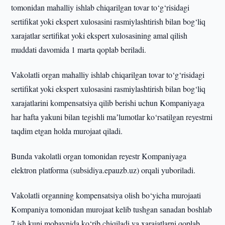
tomonidan mahalliy ishlab chiqarilgan tovar to‘g‘risidagi
sertifikat yoki ekspert xulosasini rasmiylashtirish bilan bog‘liq
xarajatlar sertifikat yoki ekspert xulosasining amal qilish
muddati davomida 1 marta qoplab beriladi.
Vakolatli organ mahalliy ishlab chiqarilgan tovar to‘g‘risidagi
sertifikat yoki ekspert xulosasini rasmiylashtirish bilan bog‘liq
xarajatlarini kompensatsiya qilib berishi uchun Kompaniyaga
har hafta yakuni bilan tegishli maʼlumotlar ko‘rsatilgan reyestrni
taqdim etgan holda murojaat qiladi.
Bunda vakolatli organ tomonidan reyestr Kompaniyaga
elektron platforma (subsidiya.epauzb.uz) orqali yuboriladi.
Vakolatli organning kompensatsiya olish bo‘yicha murojaati
Kompaniya tomonidan murojaat kelib tushgan sanadan boshlab
7 ish kuni mobaynida ko‘rib chiqiladi va xarajatlarni qoplab