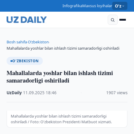
Infografika
Maxsus loyihalar
O'z
Bosh sahifa
O‘zbekiston
›
›
Mahallalarda yoshlar bilan ishlash tizimi samaradorligi oshiriladi
O‘ZBEKISTON
Mahallalarda yoshlar bilan ishlash tizimi
samaradorligi oshiriladi
UzDaily
·
11.09.2025
·
18:46
·
1907 views
Mahallalarda yoshlar bilan ishlash tizimi samaradorligi
oshiriladi / Foto: O'zbekiston Prezidenti Matbuot xizmati.