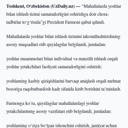
Toshkent, O‘zbekiston (UzDaily.uz) —
“Mahallalarda yoshlar
bilan ishlash tizimi samaradorligini oshirishga doir chora-
tadbirlar to‘g‘risida”gi Prezident Farmoni qabul qilindi.
Mahallalarda yoshlar bilan ishlash tizimini takomillashtirishning
asosiy maqsadlari etib quyidagilar belgilandi, jumladan:
yoshlar muammolari bilan individual va manzilli ishlash orqali
yoshlar yetakchilari faoliyati samaradorligini oshirish;
yoshlarning kasbiy qiziqishlarini barvaqt aniqlash orqali mehnat
bozoriga raqobatbardosh kadr sifatida kirib borishini taʼminlash.
Farmonga ko‘ra, quyidagilar mahallalardagi yoshlar
yetakchilarining asosiy vazifalari etib belgilandi, jumladan:
yoshlarning o‘ziga bo‘lgan ishonchini oshirish, jamiyat uchun