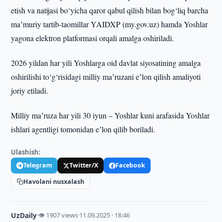
etish va natijasi bo‘yicha qaror qabul qilish bilan bog‘liq barcha
maʼmuriy tartib-taomillar YAIDXP (my.gov.uz) hamda Yoshlar
yagona elektron platformasi orqali amalga oshiriladi.
2026 yildan har yili Yoshlarga oid davlat siyosatining amalga
oshirilishi to‘g‘risidagi milliy maʼruzani eʼlon qilish amaliyoti
joriy etiladi.
Milliy maʼruza har yili 30 iyun – Yoshlar kuni arafasida Yoshlar
ishlari agentligi tomonidan eʼlon qilib boriladi.
Ulashish:
Telegram
Twitter/X
Facebook
Havolani nusxalash
UzDaily
·
👁 1907 views
·
11.09.2025 · 18:46