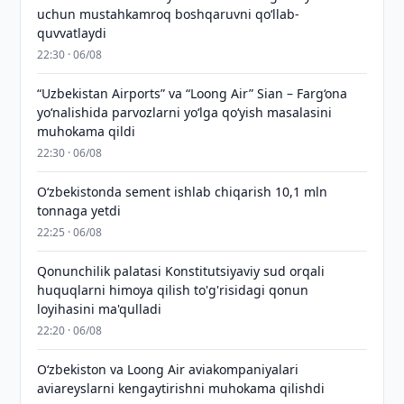
uchun mustahkamroq boshqaruvni qo‘llab-
quvvatlaydi
22:30 · 06/08
“Uzbekistan Airports” va “Loong Air” Sian – Farg‘ona
yo‘nalishida parvozlarni yo‘lga qo‘yish masalasini
muhokama qildi
22:30 · 06/08
O‘zbekistonda sement ishlab chiqarish 10,1 mln
tonnaga yetdi
22:25 · 06/08
Qonunchilik palatasi Konstitutsiyaviy sud orqali
huquqlarni himoya qilish to'g'risidagi qonun
loyihasini ma'qulladi
22:20 · 06/08
Oʻzbekiston va Loong Air aviakompaniyalari
aviareyslarni kengaytirishni muhokama qilishdi