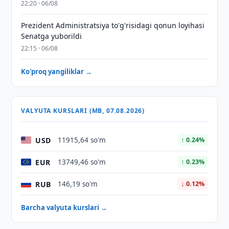
22:20 · 06/08
Prezident Administratsiya to'g'risidagi qonun loyihasi
Senatga yuborildi
22:15 · 06/08
Ko'proq yangiliklar →
VALYUTA KURSLARI (MB, 07.08.2026)
USD
11915,64 so'm
↑ 0.24%
EUR
13749,46 so'm
↑ 0.23%
RUB
146,19 so'm
↓ 0.12%
Barcha valyuta kurslari →