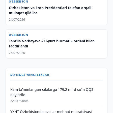
O‘ZBEKISTON
Oʻzbekiston va Eron Prezidentlari telefon orqali
muloqot qildilar
24/07/2026
O‘ZBEKISTON
Tanzila Narbayeva «El-yurt hurmati» ordeni bilan
taqdirlandi
25/07/2026
SO'NGGI YANGILIKLAR
Kam taʼminlangan oilalarga 179,2 mlrd so‘m QQS
qaytarildi
22:35 · 06/08
YXHT O‘zbekistonda ayollar mehnat migratsiyasi