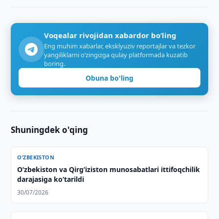
Voqealar rivojidan xabardor bo‘ling
Eng muhim xabarlar, eksklyuziv reportajlar va tezkor
yangiliklarni o‘zingizga qulay platformada kuzatib
boring.
Obuna bo'ling
Shuningdek o'qing
O‘ZBEKISTON
Oʻzbekiston va Qirgʻiziston munosabatlari ittifoqchilik
darajasiga koʻtarildi
30/07/2026