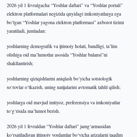
2026 yil 1 fevralgacha “Yoshlar daftari” va “Yoshlar portali”
elektron platformalari negizida quyidagi imkoniyatlarga ega
bo‘lgan “Yoshlar yagona elektron platformasi” axborot tizimi
yaratiladi, jumladan:
yoshlarning demografik va ijtimoiy holati, bandligi, taʼlim
olishiga oid maʼlumotlar asosida “Yoshlar balansi”ni
shakllantirish;
yoshlarning qiziqishlarini aniqlash bo‘yicha sotsiologik
so‘rovlar o‘tkazish, uning natijalarini avtomatik tahlil qilish;
yoshlarga oid mavjud imtiyoz, preferensiya va imkoniyatlar
to‘g‘risida maʼlumot berish.
2026 yil 1 fevraldan “Yoshlar daftari” jamg‘armasidan
ko‘rsatiladigan ijtimoiy yordamlar bo‘yicha arizalarni taqdim