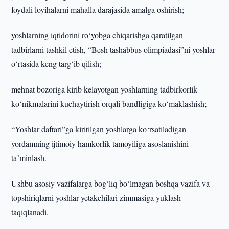
foydali loyihalarni mahalla darajasida amalga oshirish;
yoshlarning iqtidorini ro‘yobga chiqarishga qaratilgan
tadbirlarni tashkil etish, “Besh tashabbus olimpiadasi”ni yoshlar
o‘rtasida keng targ‘ib qilish;
mehnat bozoriga kirib kelayotgan yoshlarning tadbirkorlik
ko‘nikmalarini kuchaytirish orqali bandligiga ko‘maklashish;
“Yoshlar daftari”ga kiritilgan yoshlarga ko‘rsatiladigan
yordamning ijtimoiy hamkorlik tamoyiliga asoslanishini
taʼminlash.
Ushbu asosiy vazifalarga bog‘liq bo‘lmagan boshqa vazifa va
topshiriqlarni yoshlar yetakchilari zimmasiga yuklash
taqiqlanadi.