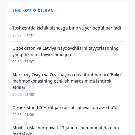
ENG KO'P O'QILGAN
Toshkentda kichik biznesga bino va yer bepul beriladi
23:07 · 31/07
Oʻzbekiston va Latviya haydovchilarni tayyorlashning
yangi tizimini tayyorlamoqda
09:30 · 31/07
Markaziy Osiyo va Ozarbayjon davlat rahbarlari “Boku”
mehmonxonasining ochilish marosimida ishtirok
etdilar
00:00 · 01/08
O‘zbekiston ICCA xalqaro assotsiatsiyasiga aʼzo bo‘ldi
20:38 · 01/08
Muxlisa Masharipova U17 jahon chempionatida oltin
medal oldi