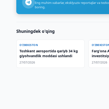
Eng muhim xabarlar, eksklyuziv reportajlar va tezko
boring.
Shuningdek o'qing
O‘ZBEKISTON
O‘ZBEKISTO
Toshkent aeroportida qariyb 34 kg
Fargʻona A
giyohvandlik moddasi ushlandi
investitsi
kengayti
27/07/2026
27/07/2026