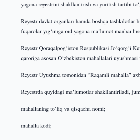
yagona reyestrini shakllantirish va yuritish tartibi to
Reyestr davlat organlari hamda boshqa tashkilotlar 
fuqarolar yig‘iniga oid yagona maʼlumot manbai his
Reyestr Qoraqalpog‘iston Respublikasi Jo‘qorg‘i Ken
qaroriga asosan O‘zbekiston mahallalari uyushmasi t
Reyestr Uyushma tomonidan “Raqamli mahalla” axbor
Reyestrda quyidagi maʼlumotlar shakllantiriladi, ju
mahallaning to‘liq va qisqacha nomi;
mahalla kodi;