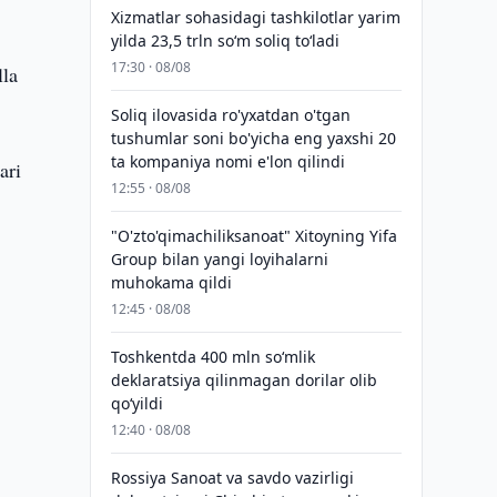
Xizmatlar sohasidagi tashkilotlar yarim
yilda 23,5 trln so‘m soliq to‘ladi
17:30 · 08/08
lla
Soliq ilovasida ro'yxatdan o'tgan
tushumlar soni bo'yicha eng yaxshi 20
ta kompaniya nomi e'lon qilindi
ari
12:55 · 08/08
"O'zto'qimachiliksanoat" Xitoyning Yifa
Group bilan yangi loyihalarni
muhokama qildi
12:45 · 08/08
Toshkentda 400 mln so‘mlik
deklaratsiya qilinmagan dorilar olib
qo‘yildi
12:40 · 08/08
Rossiya Sanoat va savdo vazirligi