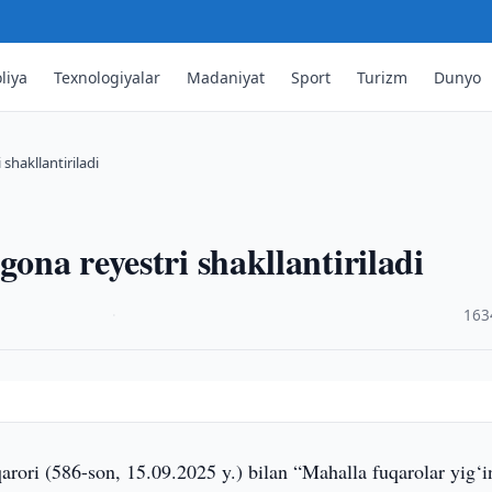
liya
Texnologiyalar
Madaniyat
Sport
Turizm
Dunyo
shakllantiriladi
gona reyestri shakllantiriladi
·
163
rori (586-son, 15.09.2025 y.) bilan “Mahalla fuqarolar yig‘i