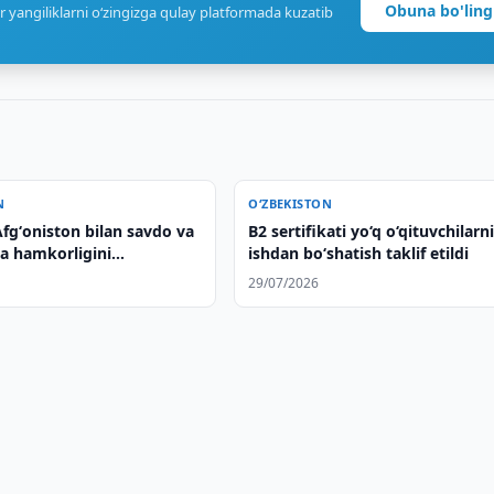
Obuna bo'ling
r yangiliklarni o‘zingizga qulay platformada kuzatib
N
O‘ZBEKISTON
fgʻoniston bilan savdo va
B2 sertifikati yo‘q o‘qituvchilarn
ya hamkorligini
ishdan bo‘shatish taklif etildi
rmoqda
29/07/2026