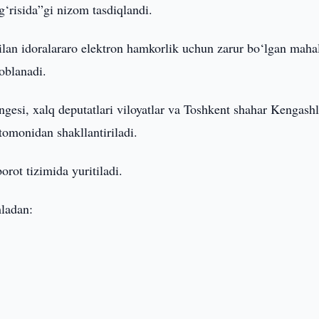
‘g‘risida”gi nizom tasdiqlandi.
bilan idoralararo elektron hamkorlik uchun zarur bo‘lgan maha
oblanadi.
gesi, xalq deputatlari viloyatlar va Toshkent shahar Kengashl
omonidan shakllantiriladi.
ot tizimida yuritiladi.
mladan: