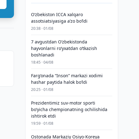
O‘zbekiston ICCA xalqaro
assotsiatsiyasiga aʼzo bo‘ldi
20:38 · 01/08
7 avgustdan O‘zbekistonda
hayvonlarni ro‘yxatdan o‘tkazish
boshlanadi
18:45 · 04/08
i
Farg‘onada “Inson” markazi xodimi
hashar paytida halok bo‘ldi
20:25 · 01/08
Prezidentimiz suv-motor sporti
bo‘yicha chempionatning ochilishida
ishtirok etdi
19:59 · 01/08
Ostonada Markaziy Osiyo-Koreya