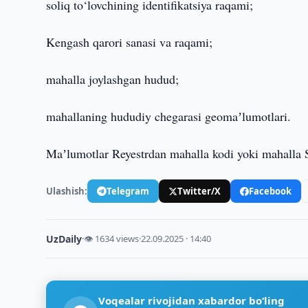
soliq to‘lovchining identifikatsiya raqami;
Kengash qarori sanasi va raqami;
mahalla joylashgan hudud;
mahallaning hududiy chegarasi geomaʼlumotlari.
Maʼlumotlar Reyestrdan mahalla kodi yoki mahalla S
Ulashish:
Telegram
Twitter/X
Facebook
UzDaily
·
👁 1634 views
·
22.09.2025 · 14:40
Voqealar rivojidan xabardor bo‘ling