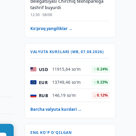
delegatsiyasi Chirchiq texnoparkiga
tashrif buyurdi
12:30 · 08/08
Ko'proq yangiliklar →
VALYUTA KURSLARI (MB, 07.08.2026)
USD
11915,64 so'm
↑ 0.24%
EUR
13749,46 so'm
↑ 0.23%
RUB
146,19 so'm
↓ 0.12%
Barcha valyuta kurslari →
ENG KO'P O'QILGAN