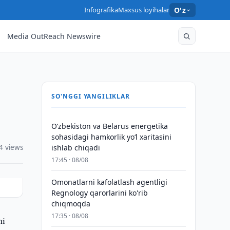
Infografika
Maxsus loyihalar
O'z
Media OutReach Newswire
SO'NGGI YANGILIKLAR
Oʻzbekiston va Belarus energetika
sohasidagi hamkorlik yoʻl xaritasini
4 views
ishlab chiqadi
17:45 · 08/08
Omonatlarni kafolatlash agentligi
Regnology qarorlarini ko'rib
chiqmoqda
17:35 · 08/08
ni