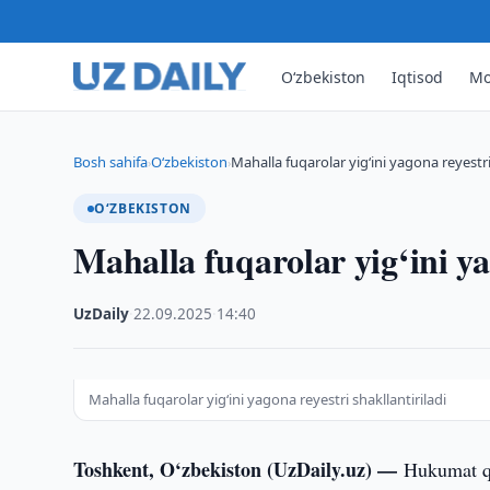
O‘zbekiston
Iqtisod
Mo
Bosh sahifa
O‘zbekiston
Mahalla fuqarolar yig‘ini yagona reyestri 
›
›
O‘ZBEKISTON
Mahalla fuqarolar yig‘ini ya
UzDaily
·
22.09.2025
·
14:40
Mahalla fuqarolar yig‘ini yagona reyestri shakllantiriladi
Toshkent, O‘zbekiston (UzDaily.uz) —
Hukumat qa