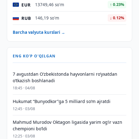
EUR
13749,46 so'm
↑ 0.23%
RUB
146,19 so'm
↓ 0.12%
Barcha valyuta kurslari →
ENG KO'P O'QILGAN
7 avgustdan O‘zbekistonda hayvonlarni ro‘yxatdan
o‘tkazish boshlanadi
18:45 · 04/08
Hukumat “Bunyodkor”ga 5 milliard so‘m ajratdi
12:45 · 03/08
Mahmud Murodov Oktagon ligasida yarim og‘ir vazn
chempioni bo‘ldi
12:25 · 03/08