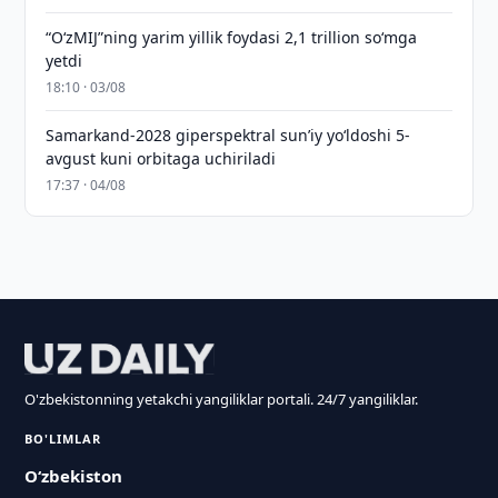
“O‘zMIJ”ning yarim yillik foydasi 2,1 trillion so‘mga
yetdi
18:10 · 03/08
Samarkand-2028 giperspektral sun’iy yo‘ldoshi 5-
avgust kuni orbitaga uchiriladi
17:37 · 04/08
O'zbekistonning yetakchi yangiliklar portali. 24/7 yangiliklar.
BO'LIMLAR
O‘zbekiston