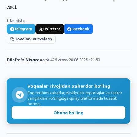
etadi.
Ulashish:
Telegram
Twitter/X
Facebook
Havolani nusxalash
Dilafro'z Niyazova
·
👁 426 views
·
20.06.2025 · 21:50
Voqealar rivojidan xabardor bo‘ling
Eng muhim xabarlar, eksklyuziv reportajlar va tezkor
yangiliklarni o‘zingizga qulay platformada kuzatib
boring.
Obuna bo'ling