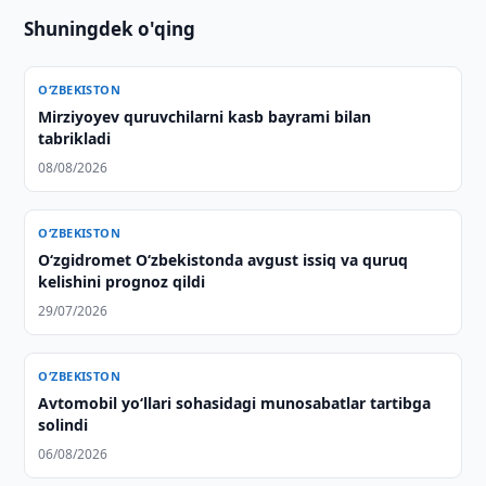
Shuningdek o'qing
O‘ZBEKISTON
Mirziyoyev quruvchilarni kasb bayrami bilan
tabrikladi
08/08/2026
O‘ZBEKISTON
O‘zgidromet O‘zbekistonda avgust issiq va quruq
kelishini prognoz qildi
29/07/2026
O‘ZBEKISTON
Avtomobil yo‘llari sohasidagi munosabatlar tartibga
solindi
06/08/2026