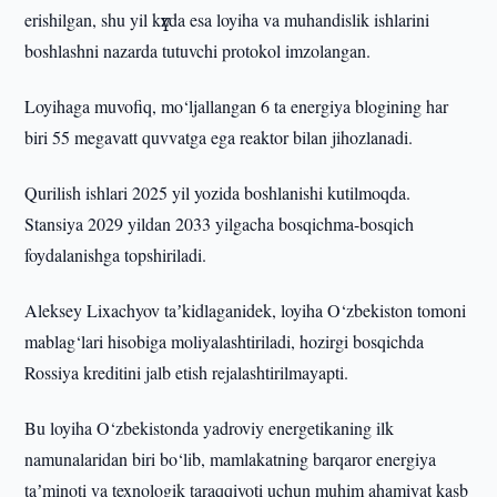
erishilgan, shu yil kүzda esa loyiha va muhandislik ishlarini
boshlashni nazarda tutuvchi protokol imzolangan.
Loyihaga muvofiq, mo‘ljallangan 6 ta energiya blogining har
biri 55 megavatt quvvatga ega reaktor bilan jihozlanadi.
Qurilish ishlari 2025 yil yozida boshlanishi kutilmoqda.
Stansiya 2029 yildan 2033 yilgacha bosqichma-bosqich
foydalanishga topshiriladi.
Aleksey Lixachyov taʼkidlaganidek, loyiha O‘zbekiston tomoni
mablag‘lari hisobiga moliyalashtiriladi, hozirgi bosqichda
Rossiya kreditini jalb etish rejalashtirilmayapti.
Bu loyiha O‘zbekistonda yadroviy energetikaning ilk
namunalaridan biri bo‘lib, mamlakatning barqaror energiya
taʼminoti va texnologik taraqqiyoti uchun muhim ahamiyat kasb