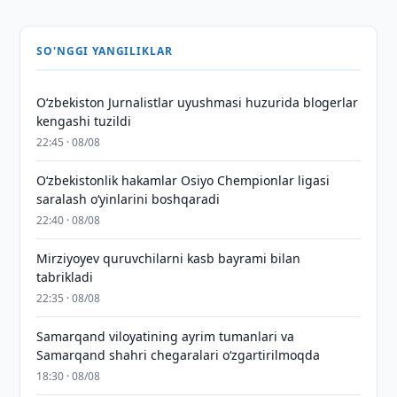
SO'NGGI YANGILIKLAR
O‘zbekiston Jurnalistlar uyushmasi huzurida blogerlar
kengashi tuzildi
22:45 · 08/08
O‘zbekistonlik hakamlar Osiyo Chempionlar ligasi
saralash o‘yinlarini boshqaradi
22:40 · 08/08
Mirziyoyev quruvchilarni kasb bayrami bilan
tabrikladi
22:35 · 08/08
Samarqand viloyatining ayrim tumanlari va
Samarqand shahri chegaralari oʻzgartirilmoqda
18:30 · 08/08