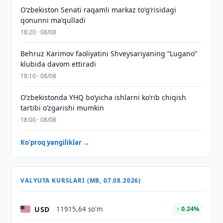
Oʻzbekiston Senati raqamli markaz toʻgʻrisidagi
qonunni maʼqulladi
18:20 · 08/08
Behruz Karimov faoliyatini Shveysariyaning “Lugano”
klubida davom ettiradi
18:10 · 08/08
O‘zbekistonda YHQ bo‘yicha ishlarni ko‘rib chiqish
tartibi o‘zgarishi mumkin
18:00 · 08/08
Ko'proq yangiliklar →
VALYUTA KURSLARI (MB, 07.08.2026)
USD
11915,64 so'm
↑ 0.24%