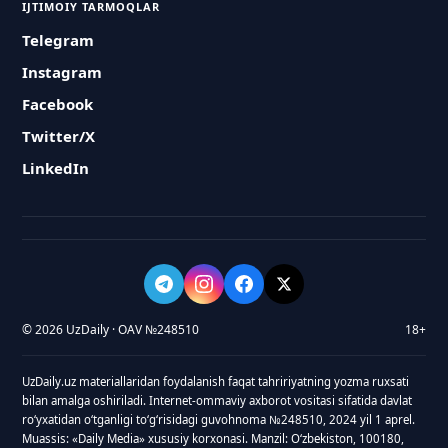
IJTIMOIY TARMOQLAR
Telegram
Instagram
Facebook
Twitter/X
LinkedIn
© 2026 UzDaily · OAV №248510
18+
UzDaily.uz materiallaridan foydalanish faqat tahririyatning yozma ruxsati
bilan amalga oshiriladi. Internet-ommaviy axborot vositasi sifatida davlat
roʻyxatidan oʻtganligi toʻgʻrisidagi guvohnoma №248510, 2024 yil 1 aprel.
Muassis: «Daily Media» xususiy korxonasi. Manzil: Oʻzbekiston, 100180,