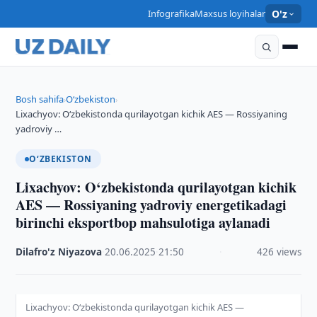
Infografika
Maxsus loyihalar
O'z
Bosh sahifa
O‘zbekiston
›
›
Lixachyov: O‘zbekistonda qurilayotgan kichik AES — Rossiyaning
yadroviy …
O‘ZBEKISTON
Lixachyov: O‘zbekistonda qurilayotgan kichik
AES — Rossiyaning yadroviy energetikadagi
birinchi eksportbop mahsulotiga aylanadi
Dilafro'z Niyazova
·
20.06.2025
·
21:50
·
426 views
Lixachyov: O‘zbekistonda qurilayotgan kichik AES —