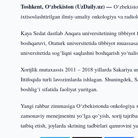
Toshkent, O‘zbekiston (UzDaily.uz) —
O‘zbekisto
ixtisoslashtirilgan ilmiy-amaliy onkologiya va radio
Kaya Sedat dastlab Anqara universitetining tibbiyot 
boshqaruvi, Otaturk universitetida tibbiyot muassas
universitetida sog‘liqni saqlashni boshqarish yo‘nal
Xorijlik mutaxassis 2011 – 2018 yillarda Sakariya uni
Ittifoqida turli lavozimlarda ishlagan. Shuningdek, 
boshlig‘i sifatida faoliyat yuritgan.
Yangi rahbar zimmasiga O‘zbekistonda onkologiya xiz
zamonaviy menejmentni yo‘lga qo‘yish, xorij tajribas
tatbiq etish, joylarda skrining tadbirlari qamrovini y