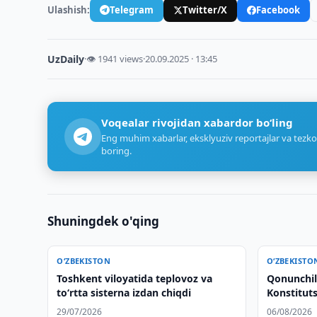
Ulashish:
Telegram
Twitter/X
Facebook
UzDaily
·
👁 1941 views
·
20.09.2025 · 13:45
Voqealar rivojidan xabardor bo‘ling
Eng muhim xabarlar, eksklyuziv reportajlar va tezko
boring.
Shuningdek o'qing
O‘ZBEKISTON
O‘ZBEKISTO
Toshkent viloyatida teplovoz va
Qonunchili
to‘rtta sisterna izdan chiqdi
Konstituts
huquqlarn
29/07/2026
06/08/2026