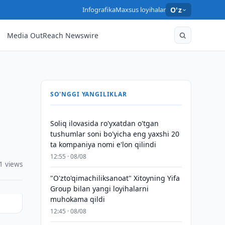
Infografika
Maxsus loyihalar
O'z
Media OutReach Newswire
SO'NGGI YANGILIKLAR
Soliq ilovasida ro'yxatdan o'tgan
tushumlar soni bo'yicha eng yaxshi 20
ta kompaniya nomi e'lon qilindi
12:55 · 08/08
1 views
"O'zto'qimachiliksanoat" Xitoyning Yifa
Group bilan yangi loyihalarni
muhokama qildi
12:45 · 08/08