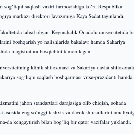
n sog‘liqni saqlash vaziri farmoyishiga ko‘ra Respublika
logiya markazi direktori lavozimiga Kaya Sedat tayinlandi.
fakultetida tahsil olgan. Keyinchalik Onadolu universitetida b
alarini boshqarish yo‘nalishlarida bakalavr hamda Sakariya
ishida magistratura bosqichini tamomlagan.
versitetining klinik shifoxonasi va Sakariya davlat shifoxonal
Sakariya sog‘liqni saqlash boshqarmasi vitse-prezidenti hamda
matini jahon standartlari darajasiga olib chiqish, sohada
i asosida eng so‘nggi tashxis va davolash usullarini amaliyot
ana-da kengaytirish bilan bog‘liq bir qator vazifalar yuklandi.