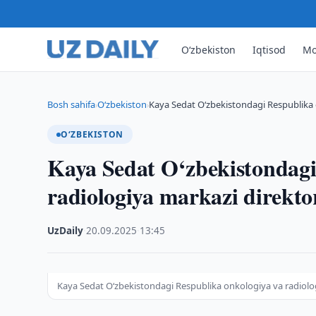
O‘zbekiston
Iqtisod
Mo
Bosh sahifa
O‘zbekiston
Kaya Sedat O‘zbekistondagi Respublika 
›
›
O‘ZBEKISTON
Kaya Sedat O‘zbekistondagi
radiologiya markazi direktor
UzDaily
·
20.09.2025
·
13:45
Kaya Sedat O‘zbekistondagi Respublika onkologiya va radiologi