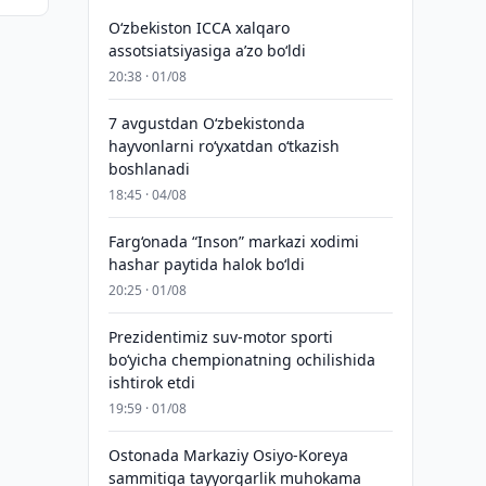
O‘zbekiston ICCA xalqaro
assotsiatsiyasiga aʼzo bo‘ldi
20:38 · 01/08
7 avgustdan O‘zbekistonda
hayvonlarni ro‘yxatdan o‘tkazish
boshlanadi
18:45 · 04/08
Farg‘onada “Inson” markazi xodimi
hashar paytida halok bo‘ldi
20:25 · 01/08
Prezidentimiz suv-motor sporti
bo‘yicha chempionatning ochilishida
ishtirok etdi
19:59 · 01/08
Ostonada Markaziy Osiyo-Koreya
sammitiga tayyorgarlik muhokama