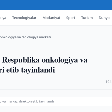
liya
Texnologiyalar
Madaniyat
Sport
Turizm
Dunyo
onkologiya va radiologiya markazi …
 Respublika onkologiya va
i etib tayinlandi
·
194
ya markazi direktori etib tayinlandi