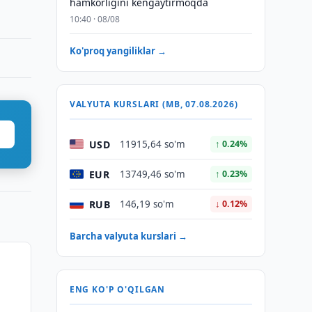
hamkorligini kengaytirmoqda
10:40 · 08/08
Ko'proq yangiliklar →
VALYUTA KURSLARI (MB, 07.08.2026)
USD
11915,64 so'm
↑ 0.24%
EUR
13749,46 so'm
↑ 0.23%
RUB
146,19 so'm
↓ 0.12%
Barcha valyuta kurslari →
ENG KO'P O'QILGAN