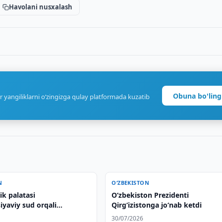
Havolani nusxalash
Obuna bo'ling
r yangiliklarni o‘zingizga qulay platformada kuzatib
N
O‘ZBEKISTON
k palatasi
O‘zbekiston Prezidenti
iyaviy sud orqali
Qirg‘izistonga jo‘nab ketdi
i himoya qilish
30/07/2026