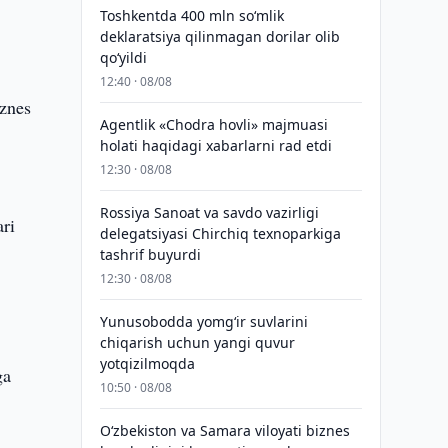
Toshkentda 400 mln so‘mlik
deklaratsiya qilinmagan dorilar olib
qo‘yildi
12:40 · 08/08
iznes
Agentlik «Chodra hovli» majmuasi
holati haqidagi xabarlarni rad etdi
12:30 · 08/08
Rossiya Sanoat va savdo vazirligi
ari
delegatsiyasi Chirchiq texnoparkiga
tashrif buyurdi
12:30 · 08/08
Yunusobodda yomg‘ir suvlarini
chiqarish uchun yangi quvur
yotqizilmoqda
ga
10:50 · 08/08
Oʻzbekiston va Samara viloyati biznes