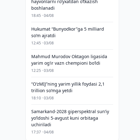
hayvonlarni ro‘yxatdan o‘tkazish
boshlanadi
18:45 · 04/08
Hukumat “Bunyodkor”ga 5 milliard
so‘m ajratdi
12:45 · 03/08
Mahmud Murodov Oktagon ligasida
yarim og‘ir vazn chempioni bo‘ldi
12:25 · 03/08
“O‘zMIJ”ning yarim yillik foydasi 2,1
trillion so‘mga yetdi
18:10 · 03/08
Samarkand-2028 giperspektral sun’iy
yo‘ldoshi 5-avgust kuni orbitaga
uchiriladi
17:37 · 04/08