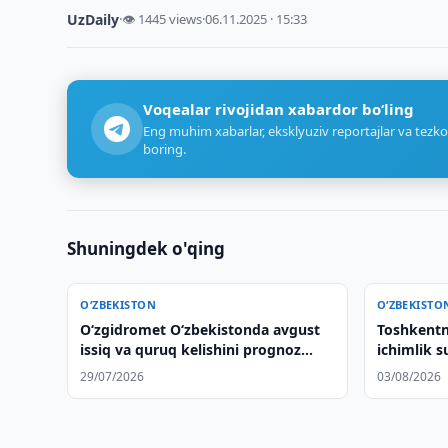
UzDaily
·
👁 1445 views
·
06.11.2025 · 15:33
Voqealar rivojidan xabardor bo‘ling
Eng muhim xabarlar, eksklyuziv reportajlar va tezko
boring.
Shuningdek o'qing
O‘ZBEKISTON
O‘ZBEKISTO
O‘zgidromet O‘zbekistonda avgust
Toshkentn
issiq va quruq kelishini prognoz
ichimlik s
qildi
29/07/2026
03/08/2026