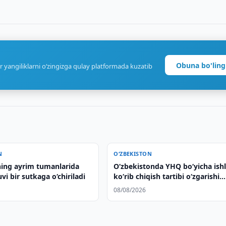
Obuna bo'ling
r yangiliklarni o‘zingizga qulay platformada kuzatib
N
O‘ZBEKISTON
ing ayrim tumanlarida
O‘zbekistonda YHQ bo‘yicha ishl
uvi bir sutkaga o‘chiriladi
ko‘rib chiqish tartibi o‘zgarishi
mumkin
08/08/2026