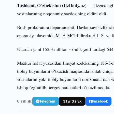
Toshkent, O‘zbekiston (UzDaily.uz) —
Jizzaxdagi
vositalarining noqonuniy savdosining oldini oldi.
Bosh prokuratura departamenti, Davlat xavfsizlik xi
operatsiya davomida M. F. MChJ direktori J. S. va 
Ulardan jami 152,3 million so'mlik yetti turdagi 644 
Mazkur holat yuzasidan Jinoyat kodeksining 186-3-mod
tibbiy buyumlarni o‘tkazish maqsadida ishlab chiqaris
vositalarini yoki tibbiy buyumlarni dorixonalardan va 
ishi qo‘zg‘atilib, tergov harakatlari o‘tkazilmoqda.
Ulashish:
Telegram
Twitter/X
Facebook