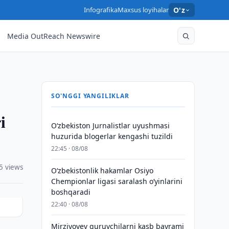
Infografika
Maxsus loyihalar
O'z
Media OutReach Newswire
SO'NGGI YANGILIKLAR
i
O‘zbekiston Jurnalistlar uyushmasi
huzurida blogerlar kengashi tuzildi
22:45 · 08/08
5 views
O‘zbekistonlik hakamlar Osiyo
Chempionlar ligasi saralash o‘yinlarini
boshqaradi
22:40 · 08/08
Mirziyoyev quruvchilarni kasb bayrami