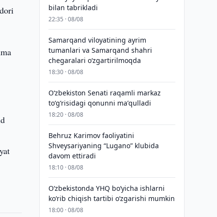
bilan tabrikladi
dori
22:35 · 08/08
Samarqand viloyatining ayrim
tumanlari va Samarqand shahri
shma
chegaralari oʻzgartirilmoqda
18:30 · 08/08
Oʻzbekiston Senati raqamli markaz
toʻgʻrisidagi qonunni maʼqulladi
18:20 · 08/08
ud
Behruz Karimov faoliyatini
Shveysariyaning “Lugano” klubida
yat
davom ettiradi
18:10 · 08/08
O‘zbekistonda YHQ bo‘yicha ishlarni
ko‘rib chiqish tartibi o‘zgarishi mumkin
18:00 · 08/08