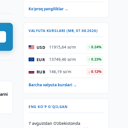
Ko'proq yangiliklar →
VALYUTA KURSLARI (MB, 07.08.2026)
USD
11915,64 so'm
↑ 0.24%
EUR
13749,46 so'm
↑ 0.23%
RUB
146,19 so'm
↓ 0.12%
Barcha valyuta kurslari →
arni
ENG KO'P O'QILGAN
7 avgustdan O‘zbekistonda