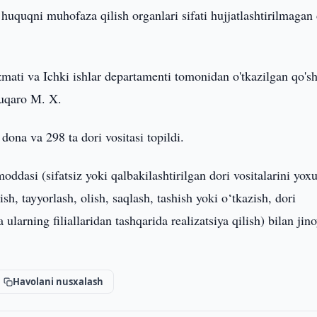
 huquqni muhofaza qilish organlari sifati hujjatlashtirilmagan 
zmati va Ichki ishlar departamenti tomonidan o'tkazilgan qo'
fuqaro M. X.
dona va 298 ta dori vositasi topildi.
dasi (sifatsiz yoki qalbakilashtirilgan dori vositalarini yox
h, tayyorlash, olish, saqlash, tashish yoki o‘tkazish, dori
ularning filiallaridan tashqarida realizatsiya qilish) bilan jino
Havolani nusxalash