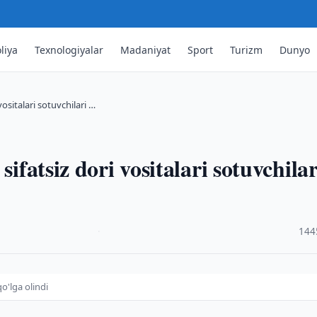
liya
Texnologiyalar
Madaniyat
Sport
Turizm
Dunyo
vositalari sotuvchilari …
sifatsiz dori vositalari sotuvchilar
·
144
qo'lga olindi