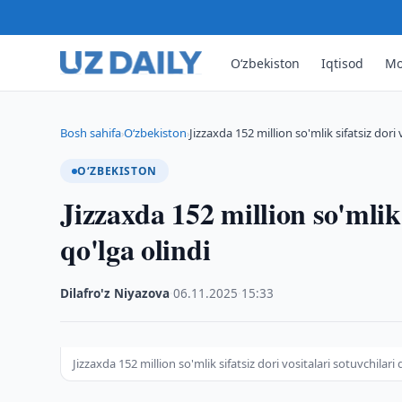
O‘zbekiston
Iqtisod
Mo
Bosh sahifa
O‘zbekiston
Jizzaxda 152 million so'mlik sifatsiz dori 
›
›
O‘ZBEKISTON
Jizzaxda 152 million so'mlik 
qo'lga olindi
Dilafro'z Niyazova
·
06.11.2025
·
15:33
Jizzaxda 152 million so'mlik sifatsiz dori vositalari sotuvchilari 