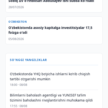
Sobiq IIV o‘rinbosari Abdullayev ishi sudda ko‘riladi
28/07/2026
O‘ZBEKISTON
O‘zbekistonda asosiy kapitalga investitsiyalar 17,5
foizga o‘sdi
05/08/2026
SO'NGGI YANGILIKLAR
O‘zbekistonda YHQ bo‘yicha ishlarni ko‘rib chiqish
tartibi o‘zgarishi mumkin
18:00 · 08/08
Bilimlarni baholash agentligi va YUNISEF taʼlim
tizimini baholashni rivojlantirishni muhokama qildi
17:55 · 08/08