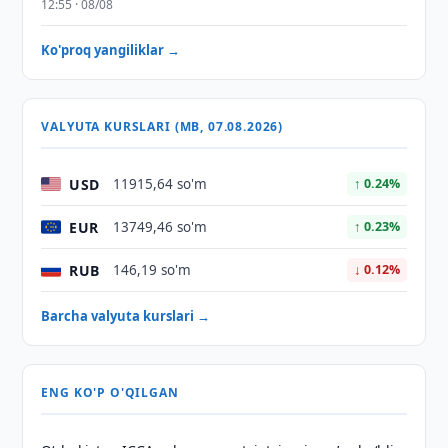
12:55 · 08/08
Ko'proq yangiliklar →
VALYUTA KURSLARI (MB, 07.08.2026)
USD
11915,64 so'm
↑ 0.24%
EUR
13749,46 so'm
↑ 0.23%
RUB
146,19 so'm
↓ 0.12%
Barcha valyuta kurslari →
ENG KO'P O'QILGAN