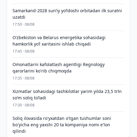
Samarkand-2028 sunʼiy yo‘ldoshi orbitadan ilk suratni
uzatdi
17:50 · 08/08
Oʻzbekiston va Belarus energetika sohasidagi
hamkorlik yoʻl xaritasini ishlab chiqadi
17:45 · 08/08
Omonatlarni kafolatlash agentligi Regnology
qarorlarini ko'rib chiqmoqda
17:35 · 08/08
Xizmatlar sohasidagi tashkilotlar yarim yilda 23,5 trln
so‘m soliq to‘ladi
17:30 · 08/08
Soliq ilovasida ro'yxatdan o'tgan tushumlar soni
bo'yicha eng yaxshi 20 ta kompaniya nomi e'lon
qilindi