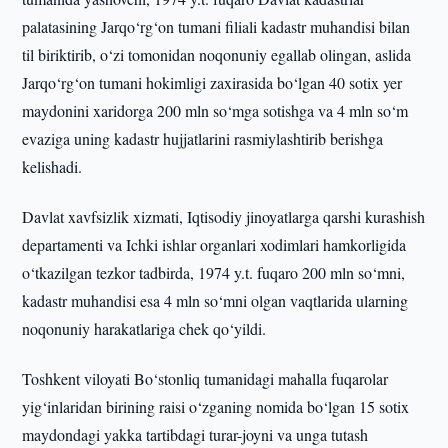
palatasining Jarqo‘rg‘on tumani filiali kadastr muhandisi bilan
til biriktirib, o‘zi tomonidan noqonuniy egallab olingan, aslida
Jarqo‘rg‘on tumani hokimligi zaxirasida bo‘lgan 40 sotix yer
maydonini xaridorga 200 mln so‘mga sotishga va 4 mln so‘m
evaziga uning kadastr hujjatlarini rasmiylashtirib berishga
kelishadi.
Davlat xavfsizlik xizmati, Iqtisodiy jinoyatlarga qarshi kurashish
departamenti va Ichki ishlar organlari xodimlari hamkorligida
o‘tkazilgan tezkor tadbirda, 1974 y.t. fuqaro 200 mln so‘mni,
kadastr muhandisi esa 4 mln so‘mni olgan vaqtlarida ularning
noqonuniy harakatlariga chek qo‘yildi.
Toshkent viloyati Bo‘stonliq tumanidagi mahalla fuqarolar
yig‘inlaridan birining raisi o‘zganing nomida bo‘lgan 15 sotix
maydondagi yakka tartibdagi turar-joyni va unga tutash