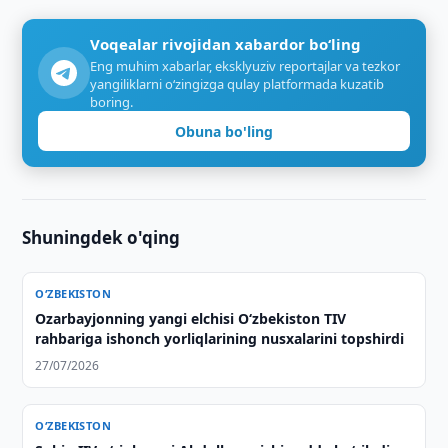
Voqealar rivojidan xabardor bo‘ling
Eng muhim xabarlar, eksklyuziv reportajlar va tezkor
yangiliklarni o‘zingizga qulay platformada kuzatib
boring.
Obuna bo'ling
Shuningdek o'qing
O‘ZBEKISTON
Ozarbayjonning yangi elchisi O‘zbekiston TIV
rahbariga ishonch yorliqlarining nusxalarini topshirdi
27/07/2026
O‘ZBEKISTON