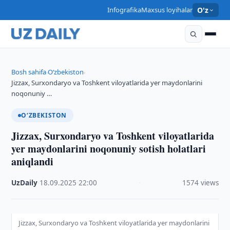
Infografika
Maxsus loyihalar
O'z
Bosh sahifa
O‘zbekiston
›
›
Jizzax, Surxondaryo va Toshkent viloyatlarida yer maydonlarini
noqonuniy …
O‘ZBEKISTON
Jizzax, Surxondaryo va Toshkent viloyatlarida
yer maydonlarini noqonuniy sotish holatlari
aniqlandi
UzDaily
·
18.09.2025
·
22:00
·
1574 views
Jizzax, Surxondaryo va Toshkent viloyatlarida yer maydonlarini