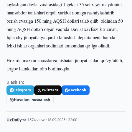
joylashgan davlat zaxirasidagi 1 gektar 35 sotix yer maydonini
mansabdor tanishlari orqali xaridor nomiga rasmiylashtirib
berish evaziga 150 ming AQSH dollari talab qilib, oldindan 50
ming AQSH dollari olgan vaqtida Davlat xavfsizlik xizmati,
Iqtisodiy jinoyatlarga qarshi kurashish departamenti hamda
Ichki ishlar organlari xodimlari tomonidan qo‘lga olindi.
Hozirda mazkur shaxslarga nisbatan jinoyat ishlari qo‘zg‘atilib,
tergov harakatlari olib borilmoqda.
Ulashish:
Telegram
Twitter/X
Facebook
Havolani nusxalash
UzDaily
·
👁 1574 views
·
18.09.2025 · 22:00