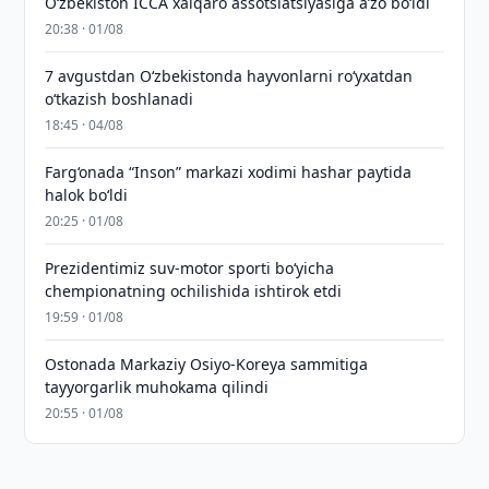
O‘zbekiston ICCA xalqaro assotsiatsiyasiga aʼzo bo‘ldi
20:38 · 01/08
7 avgustdan O‘zbekistonda hayvonlarni ro‘yxatdan
o‘tkazish boshlanadi
18:45 · 04/08
Farg‘onada “Inson” markazi xodimi hashar paytida
halok bo‘ldi
20:25 · 01/08
Prezidentimiz suv-motor sporti bo‘yicha
chempionatning ochilishida ishtirok etdi
19:59 · 01/08
Ostonada Markaziy Osiyo-Koreya sammitiga
tayyorgarlik muhokama qilindi
20:55 · 01/08