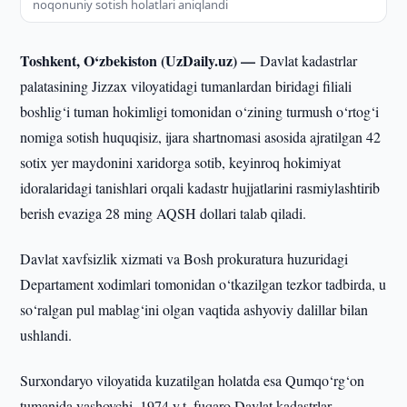
noqonuniy sotish holatlari aniqlandi
Toshkent, O‘zbekiston (UzDaily.uz) —
Davlat kadastrlar
palatasining Jizzax viloyatidagi tumanlardan biridagi filiali
boshlig‘i tuman hokimligi tomonidan o‘zining turmush o‘rtog‘i
nomiga sotish huquqisiz, ijara shartnomasi asosida ajratilgan 42
sotix yer maydonini xaridorga sotib, keyinroq hokimiyat
idoralaridagi tanishlari orqali kadastr hujjatlarini rasmiylashtirib
berish evaziga 28 ming AQSH dollari talab qiladi.
Davlat xavfsizlik xizmati va Bosh prokuratura huzuridagi
Departament xodimlari tomonidan o‘tkazilgan tezkor tadbirda, u
so‘ralgan pul mablag‘ini olgan vaqtida ashyoviy dalillar bilan
ushlandi.
Surxondaryo viloyatida kuzatilgan holatda esa Qumqo‘rg‘on
tumanida yashovchi, 1974 y.t. fuqaro Davlat kadastrlar