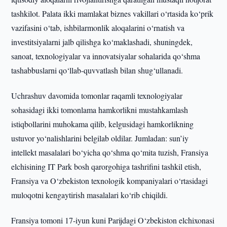
tashkilot. Palata ikki mamlakat biznes vakillari o‘rtasida ko‘prik
vazifasini o‘tab, ishbilarmonlik aloqalarini o‘rnatish va
investitsiyalarni jalb qilishga ko‘maklashadi, shuningdek,
sanoat, texnologiyalar va innovatsiyalar sohalarida qo‘shma
tashabbuslarni qo‘llab-quvvatlash bilan shug‘ullanadi.
Uchrashuv davomida tomonlar raqamli texnologiyalar
sohasidagi ikki tomonlama hamkorlikni mustahkamlash
istiqbollarini muhokama qilib, kelgusidagi hamkorlikning
ustuvor yo‘nalishlarini belgilab oldilar. Jumladan: sun’iy
intellekt masalalari bo‘yicha qo‘shma qo‘mita tuzish, Fransiya
elchisining IT Park bosh qarorgohiga tashrifini tashkil etish,
Fransiya va O‘zbekiston texnologik kompaniyalari o‘rtasidagi
muloqotni kengaytirish masalalari ko‘rib chiqildi.
Fransiya tomoni 17-iyun kuni Parijdagi O‘zbekiston elchixonasi