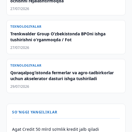
ochishni rejalashtirmoqda
27/07/2026
TEXNOLOGIYALAR
Trenkwalder Group Oʻzbekistonda BPOni ishga
tushirishni oʻrganmoqda / Fot
27/07/2026
TEXNOLOGIYALAR
Qoraqalpog‘istonda fermerlar va agro-tadbirkorlar
uchun akselerator dasturi ishga tushiriladi
29/07/2026
SO'NGGI YANGILIKLAR
Agat Credit 50 mlrd so‘mlik kredit jalb qiladi