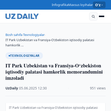
Infografika
Maxsus loyihalar
O'z
Bosh sahifa
Texnologiyalar
›
›
IT Park Uzbekistan va Fransiya-O‘zbekiston iqtisodiy palatasi
hamkorlik …
TEXNOLOGIYALAR
IT Park Uzbekistan va Fransiya-O‘zbekiston
iqtisodiy palatasi hamkorlik memorandumini
imzoladi
UzDaily
·
05.06.2025
·
12:30
·
951 views
IT Park Uzbekistan va Fransiya-O‘zbekiston iqtisodiy palatasi