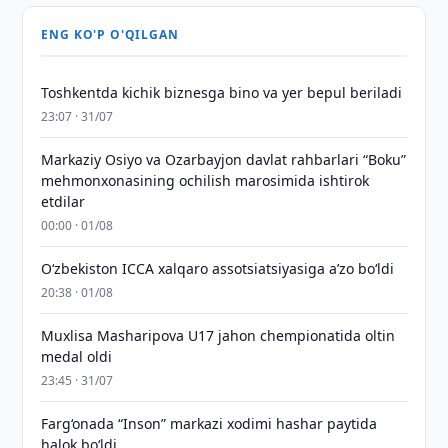
ENG KO'P O'QILGAN
Toshkentda kichik biznesga bino va yer bepul beriladi
23:07 · 31/07
Markaziy Osiyo va Ozarbayjon davlat rahbarlari “Boku”
mehmonxonasining ochilish marosimida ishtirok
etdilar
00:00 · 01/08
O‘zbekiston ICCA xalqaro assotsiatsiyasiga aʼzo bo‘ldi
20:38 · 01/08
Muxlisa Masharipova U17 jahon chempionatida oltin
medal oldi
23:45 · 31/07
Farg‘onada “Inson” markazi xodimi hashar paytida
halok bo‘ldi