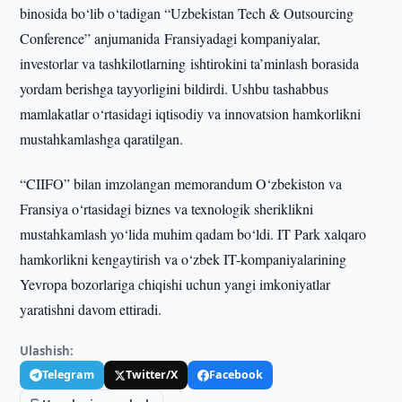
binosida bo‘lib o‘tadigan “Uzbekistan Tech & Outsourcing
Conference” anjumanida Fransiyadagi kompaniyalar,
investorlar va tashkilotlarning ishtirokini ta’minlash borasida
yordam berishga tayyorligini bildirdi. Ushbu tashabbus
mamlakatlar o‘rtasidagi iqtisodiy va innovatsion hamkorlikni
mustahkamlashga qaratilgan.
“CIIFO” bilan imzolangan memorandum O‘zbekiston va
Fransiya o‘rtasidagi biznes va texnologik sheriklikni
mustahkamlash yo‘lida muhim qadam bo‘ldi. IT Park xalqaro
hamkorlikni kengaytirish va o‘zbek IT-kompaniyalarining
Yevropa bozorlariga chiqishi uchun yangi imkoniyatlar
yaratishni davom ettiradi.
Ulashish:
Telegram
Twitter/X
Facebook