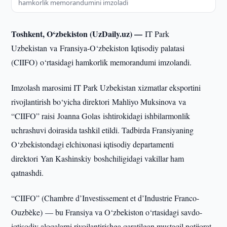
hamkorlik memorandumini imzoladi
Toshkent, O‘zbekiston (UzDaily.uz) —
IT Park
Uzbekistan va Fransiya-O‘zbekiston Iqtisodiy palatasi
(CIIFO) o‘rtasidagi hamkorlik memorandumi imzolandi.
Imzolash marosimi IT Park Uzbekistan xizmatlar eksportini
rivojlantirish bo‘yicha direktori Mahliyo Muksinova va
“CIIFO” raisi Joanna Golas ishtirokidagi ishbilarmonlik
uchrashuvi doirasida tashkil etildi. Tadbirda Fransiyaning
O‘zbekistondagi elchixonasi iqtisodiy departamenti
direktori Yan Kashinskiy boshchiligidagi vakillar ham
qatnashdi.
“CIIFO” (Chambre d’Investissement et d’Industrie Franco-
Ouzbèke) — bu Fransiya va O‘zbekiston o‘rtasidagi savdo-
iqtisodiy aloqalarni rivojlantirishga qaratilgan mustaqil notijorat