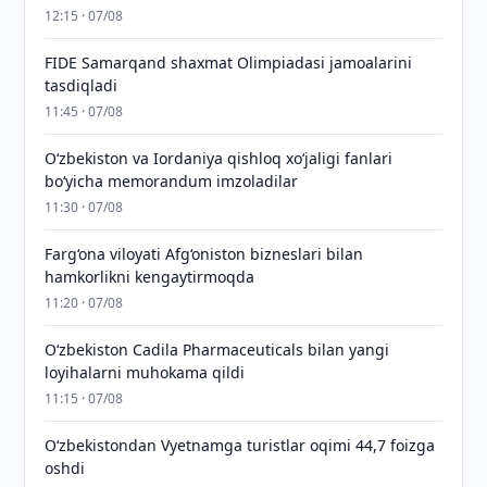
12:15 · 07/08
FIDE Samarqand shaxmat Olimpiadasi jamoalarini
tasdiqladi
11:45 · 07/08
Oʻzbekiston va Iordaniya qishloq xoʻjaligi fanlari
boʻyicha memorandum imzoladilar
11:30 · 07/08
Farg‘ona viloyati Afg‘oniston bizneslari bilan
hamkorlikni kengaytirmoqda
11:20 · 07/08
Oʻzbekiston Cadila Pharmaceuticals bilan yangi
loyihalarni muhokama qildi
11:15 · 07/08
O‘zbekistondan Vyetnamga turistlar oqimi 44,7 foizga
oshdi