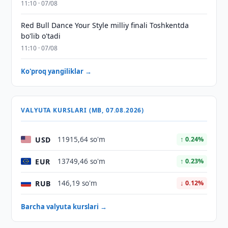
11:10 · 07/08
Red Bull Dance Your Style milliy finali Toshkentda
bo'lib o'tadi
11:10 · 07/08
Ko'proq yangiliklar →
VALYUTA KURSLARI (MB, 07.08.2026)
USD
11915,64 so'm
↑ 0.24%
EUR
13749,46 so'm
↑ 0.23%
RUB
146,19 so'm
↓ 0.12%
Barcha valyuta kurslari →