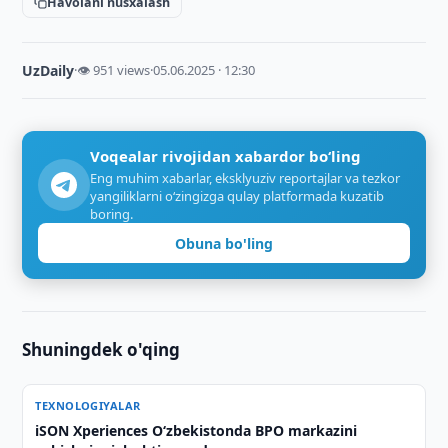
Havolani nusxalash
UzDaily
·
👁 951 views
·
05.06.2025 · 12:30
Voqealar rivojidan xabardor bo‘ling
Eng muhim xabarlar, eksklyuziv reportajlar va tezkor
yangiliklarni o‘zingizga qulay platformada kuzatib
boring.
Obuna bo'ling
Shuningdek o'qing
TEXNOLOGIYALAR
iSON Xperiences Oʻzbekistonda BPO markazini