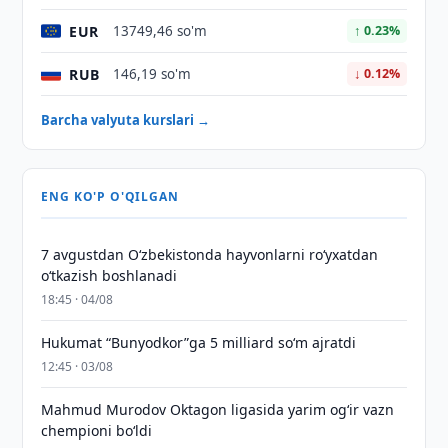
EUR
13749,46 so'm
↑ 0.23%
RUB
146,19 so'm
↓ 0.12%
Barcha valyuta kurslari →
ENG KO'P O'QILGAN
7 avgustdan O‘zbekistonda hayvonlarni ro‘yxatdan
o‘tkazish boshlanadi
18:45 · 04/08
Hukumat “Bunyodkor”ga 5 milliard so‘m ajratdi
12:45 · 03/08
Mahmud Murodov Oktagon ligasida yarim og‘ir vazn
chempioni bo‘ldi