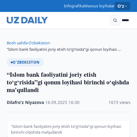
Infografika
Maxsus loyihalar
O'z
Bosh sahifa
O‘zbekiston
›
›
“Islom bank faoliyatini joriy etish to‘g‘risida”gi qonun loyihasi …
O‘ZBEKISTON
“Islom bank faoliyatini joriy etish
to‘g‘risida”gi qonun loyihasi birinchi o‘qishda
ma’qullandi
Dilafro'z Niyazova
·
16.09.2025
·
16:30
·
1673 views
“Islom bank faoliyatini joriy etish to‘g‘risida”gi qonun loyihasi
birinchi o‘qishda ma’qullandi