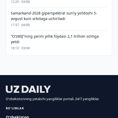
12:25 · 03/08
Samarkand-2028 giperspektral sun’iy yo‘ldoshi 5-
avgust kuni orbitaga uchiriladi
17:37 · 04/08
“O‘zMIJ”ning yarim yillik foydasi 2,1 trillion so‘mga
yetdi
18:10 · 03/08
O'zbekistonning yetakchi yangiliklar portali. 24/7 yangiliklar.
BO'LIMLAR
O‘zbekiston