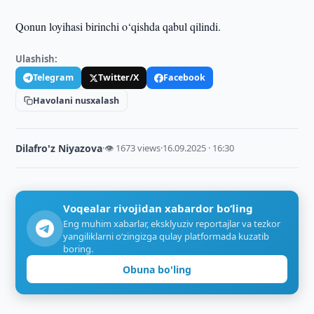
Qonun loyihasi birinchi o‘qishda qabul qilindi.
Ulashish:
Telegram
Twitter/X
Facebook
Havolani nusxalash
Dilafro'z Niyazova
·
👁 1673 views
·
16.09.2025 · 16:30
Voqealar rivojidan xabardor bo‘ling
Eng muhim xabarlar, eksklyuziv reportajlar va tezkor
yangiliklarni o‘zingizga qulay platformada kuzatib
boring.
Obuna bo'ling