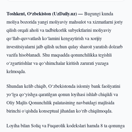
Toshkent, O‘zbekiston (UzDaily.uz) —
Bugungi kunda
moliya bozorida yangi moliyaviy mahsulot va xizmatlarni joriy
qilish orqali aholi va tadbirkorlik subyektlarini moliyaviy
qo‘llab-quvvatlash ko‘lamini kengaytirish va xorijiy
investitsiyalarni jalb qilish uchun qulay sharoit yaratish dolzarb
vazifa hisoblanadi. Shu maqsadda qonunchilikka tegishli
o‘zgartirishlar va qo‘shimchalar kiritish zarurati yuzaga
kelmoqda.
Shundan kelib chiqib, O‘zbekistonda islomiy bank faoliyatini
yo‘lga qo‘yishga qaratilgan qonun loyihasi ishlab chiqildi va
Oliy Majlis Qonunchilik palatasining navbatdagi majlisida
birinchi o‘qishda konseptual jihatdan ko‘rib chiqilmoqda.
Loyiha bilan Soliq va Fuqarolik kodekslari hamda 8 ta qonunga