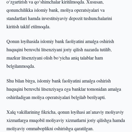
o‘zgartirish va qo‘shimchalar kiritilmoqda. Xususan,
qonunchilikka islomiy bank, moliya operatsiyalari va
standartlari hamda investitsiyaviy depozit tushunchalarini
kiritish taklif etilmoqda.
Qonun loyihasida islomiy bank faoliyatini amalga oshirish
huquqini beruvchi litsenziyani joriy qilish nazarda tutilib,
mazkur litsenziyani olish bo‘yicha aniq talablar ham
belgilanmoqda.
Shu bilan birga, islomiy bank faoliyatini amalga oshirish
huquqini beruvchi litsenziyaga ega banklar tomonidan amalga
oshiriladigan moliya operatsiyalari belgilab berilyapti.
Xalq vakillarining fikricha, qonun loyihasi an’anaviy moliyaviy
xizmatlarga muqobil moliyaviy xizmatlarni joriy qilishga hamda
moliyaviy ommaboplikni oshirishga qaratilgan.