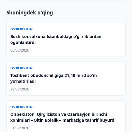
Shuningdek o'qing
O‘ZBEKISTON
Bosh konsulxona Istanbuldagi o‘g‘irliklardan
ogohlantirdi
06/08/2026
O‘ZBEKISTON
Toshkent obodonchiligiga 21,48 mlrd so‘m
yo‘naltiriladi
29/07/2026
O‘ZBEKISTON
O‘zbekiston, Qirg‘iziston va Ozarbayjon birinchi
xonimlari «Oltin Bolalik» markaziga tashrif buyurdi
31/07/2026