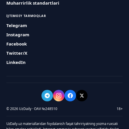
Muharrirlik standartlari
IJTIMOIY TARMOQLAR
Telegram
Instagram
Facebook
Twitter/X
LinkedIn
© 2026 UzDaily · OAV №248510
18+
UzDaily.uz materiallaridan foydalanish faqat tahririyatning yozma ruxsati