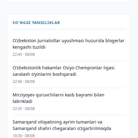
SO'NGGI YANGILIKLAR
O‘zbekiston Jurnalistlar uyushmasi huzurida blogerlar
kengashi tuzildi
22:45 · 08/08
O‘zbekistonlik hakamlar Osiyo Chempionlar ligasi
saralash o‘yinlarini boshqaradi
22:40 · 08/08
Mirziyoyev quruvchilarni kasb bayrami bilan
tabrikladi
22:35 · 08/08
Samarqand viloyatining ayrim tumanlari va
Samarqand shahri chegaralari oʻzgartirilmoqda
18:30 · 08/08