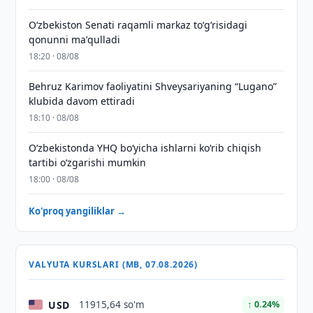
Oʻzbekiston Senati raqamli markaz toʻgʻrisidagi
qonunni maʼqulladi
18:20 · 08/08
Behruz Karimov faoliyatini Shveysariyaning “Lugano”
klubida davom ettiradi
18:10 · 08/08
O‘zbekistonda YHQ bo‘yicha ishlarni ko‘rib chiqish
tartibi o‘zgarishi mumkin
18:00 · 08/08
Ko'proq yangiliklar →
VALYUTA KURSLARI (MB, 07.08.2026)
USD
11915,64 so'm
↑ 0.24%