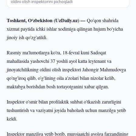
oldini olish inspektorini pichoqladi
Toshkent, O‘zbekiston (UzDaily.uz) —
Qo'qon shahrida
xizmat paytida ichki ishlar xodimiga qilingan hujum bo'yicha
jinoiy ish qo'zg'atildi.
Rasmiy ma'lumotlarga ko'ra, 18-fevral kuni Sadoqat
mahallasida yashovchi 37 yoshli ayol katta leytenant va
jinoyatchilikning oldini olish inspektori Jahongir Mahmudovga
qo'ng'iroq qilib, o'g'lining oila a'zolari bilan nizolar kelib,
maktabga borishdan bosh tortayotganini xabar qilgan.
Inspektor o'smir bilan profilaktik suhbat o'tkazish zarurligini
tushuntirish va vaziyatni joyida baholash uchun manzilga yetib
keldi.
Inspektor manzilga yetib borib, murojaatchi ayolga farzandining