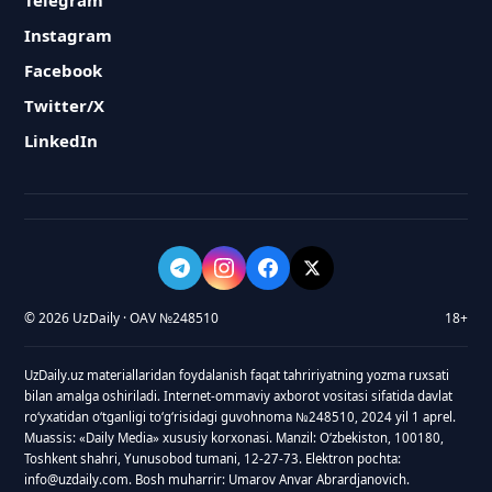
Telegram
Instagram
Facebook
Twitter/X
LinkedIn
© 2026 UzDaily · OAV №248510
18+
UzDaily.uz materiallaridan foydalanish faqat tahririyatning yozma ruxsati
bilan amalga oshiriladi. Internet-ommaviy axborot vositasi sifatida davlat
roʻyxatidan oʻtganligi toʻgʻrisidagi guvohnoma №248510, 2024 yil 1 aprel.
Muassis: «Daily Media» xususiy korxonasi. Manzil: Oʻzbekiston, 100180,
Toshkent shahri, Yunusobod tumani, 12-27-73. Elektron pochta:
info@uzdaily.com. Bosh muharrir: Umarov Anvar Abrardjanovich.