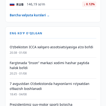
RUB
146,19 so'm
↓ 0.12%
Barcha valyuta kurslari →
ENG KO'P O'QILGAN
O‘zbekiston ICCA xalqaro assotsiatsiyasiga aʼzo bo‘ldi
20:38 · 01/08
Farg‘onada “Inson” markazi xodimi hashar paytida
halok bo‘ldi
20:25 · 01/08
7 avgustdan O‘zbekistonda hayvonlarni ro‘yxatdan
o‘tkazish boshlanadi
18:45 · 04/08
Prezidentimiz suv-motor sporti bo‘yicha