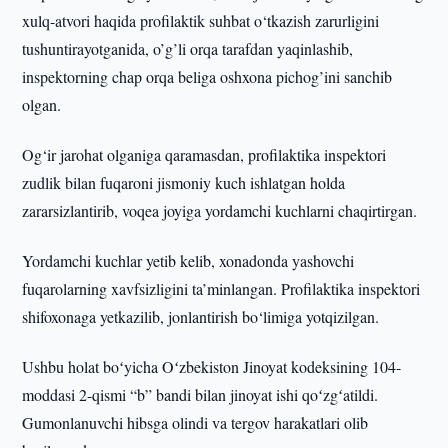
xulq-atvori haqida profilaktik suhbat o‘tkazish zarurligini
tushuntirayotganida, o’g’li orqa tarafdan yaqinlashib,
inspektorning chap orqa beliga oshxona pichog’ini sanchib
olgan.
Og‘ir jarohat olganiga qaramasdan, profilaktika inspektori
zudlik bilan fuqaroni jismoniy kuch ishlatgan holda
zararsizlantirib, voqea joyiga yordamchi kuchlarni chaqirtirgan.
Yordamchi kuchlar yetib kelib, xonadonda yashovchi
fuqarolarning xavfsizligini ta’minlangan. Profilaktika inspektori
shifoxonaga yetkazilib, jonlantirish bo‘limiga yotqizilgan.
Ushbu holat boʻyicha Oʻzbekiston Jinoyat kodeksining 104-
moddasi 2-qismi “b” bandi bilan jinoyat ishi qoʻzgʻatildi.
Gumonlanuvchi hibsga olindi va tergov harakatlari olib