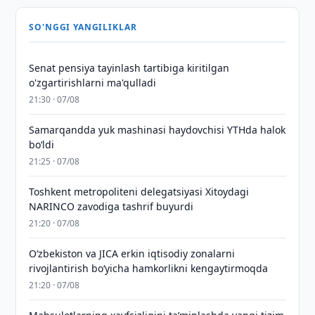
SO'NGGI YANGILIKLAR
Senat pensiya tayinlash tartibiga kiritilgan
o'zgartirishlarni ma'qulladi
21:30 · 07/08
Samarqandda yuk mashinasi haydovchisi YTHda halok
bo‘ldi
21:25 · 07/08
Toshkent metropoliteni delegatsiyasi Xitoydagi
NARINCO zavodiga tashrif buyurdi
21:20 · 07/08
Oʻzbekiston va JICA erkin iqtisodiy zonalarni
rivojlantirish boʻyicha hamkorlikni kengaytirmoqda
21:20 · 07/08