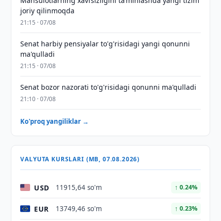
Mahsulotlarning xavfsizligini taʼminlashda yangi tizim
joriy qilinmoqda
21:15 · 07/08
Senat harbiy pensiyalar to'g'risidagi yangi qonunni
ma'qulladi
21:15 · 07/08
Senat bozor nazorati to'g'risidagi qonunni ma'qulladi
21:10 · 07/08
Ko'proq yangiliklar →
VALYUTA KURSLARI (MB, 07.08.2026)
USD
11915,64 so'm
↑ 0.24%
EUR
13749,46 so'm
↑ 0.23%