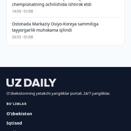
chempionatning ochilishida ishtirok etdi
19:59 · 01/08
Ostonada Markaziy Osiyo-Koreya sammitiga
tayyorgarlik muhokama qilindi
20:55 · 01/08
O'zbekistonning yetakchi yangiliklar portali. 24/7 yangiliklar.
BO'LIMLAR
O‘zbekiston
Iqtisod