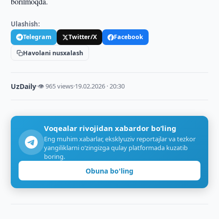
borilmoqda.
Ulashish:
Telegram
Twitter/X
Facebook
Havolani nusxalash
UzDaily
·
👁 965 views
·
19.02.2026 · 20:30
Voqealar rivojidan xabardor bo‘ling
Eng muhim xabarlar, eksklyuziv reportajlar va tezkor
yangiliklarni o‘zingizga qulay platformada kuzatib
boring.
Obuna bo'ling