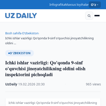
Infografika
Maxsus loyihalar
O'z
Bosh sahifa
O‘zbekiston
›
›
Ichki ishlar vazirligi: Qo'qonda 9-sinf o'quvchisi jinoyatchilikning
oldini …
O‘ZBEKISTON
Ichki ishlar vazirligi: Qo'qonda 9-sinf
o'quvchisi jinoyatchilikning oldini olish
inspektorini pichoqladi
UzDaily
·
19.02.2026
·
20:30
·
965 views
Ichki ishlar vazirligi: Qo'qonda 9-sinf o'quvchisi jinoyatchilikning