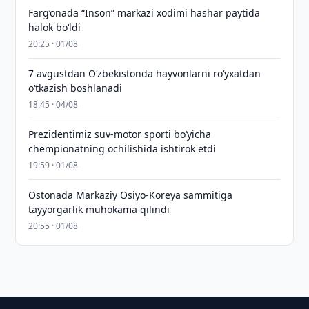
Farg‘onada “Inson” markazi xodimi hashar paytida
halok bo‘ldi
20:25 · 01/08
7 avgustdan O‘zbekistonda hayvonlarni ro‘yxatdan
o‘tkazish boshlanadi
18:45 · 04/08
Prezidentimiz suv-motor sporti bo‘yicha
chempionatning ochilishida ishtirok etdi
19:59 · 01/08
Ostonada Markaziy Osiyo-Koreya sammitiga
tayyorgarlik muhokama qilindi
20:55 · 01/08