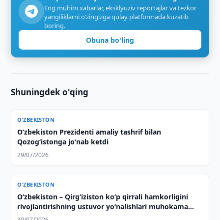
Eng muhim xabarlar, eksklyuziv reportajlar va tezkor
yangiliklarni o‘zingizga qulay platformada kuzatib
boring.
Obuna bo'ling
Shuningdek o'qing
O‘ZBEKISTON
Oʻzbekiston Prezidenti amaliy tashrif bilan
Qozogʻistonga joʻnab ketdi
29/07/2026
O‘ZBEKISTON
Oʻzbekiston – Qirgʻiziston koʻp qirrali hamkorligini
rivojlantirishning ustuvor yoʻnalishlari muhokama
qilindi
30/07/2026