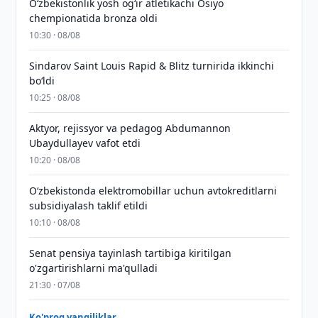
O‘zbekistonlik yosh og‘ir atletikachi Osiyo
chempionatida bronza oldi
10:30 · 08/08
Sindarov Saint Louis Rapid & Blitz turnirida ikkinchi
bo‘ldi
10:25 · 08/08
Aktyor, rejissyor va pedagog Abdumannon
Ubaydullayev vafot etdi
10:20 · 08/08
O‘zbekistonda elektromobillar uchun avtokreditlarni
subsidiyalash taklif etildi
10:10 · 08/08
Senat pensiya tayinlash tartibiga kiritilgan
o'zgartirishlarni ma'qulladi
21:30 · 07/08
Ko'proq yangiliklar →