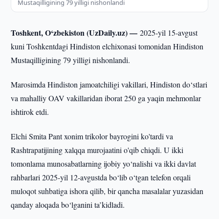
Mustaqilligining 79 yilligi nishonlandi
Toshkent, O‘zbekiston (UzDaily.uz) —
2025-yil 15-avgust
kuni Toshkentdagi Hindiston elchixonasi tomonidan Hindiston
Mustaqilligining 79 yilligi nishonlandi.
Marosimda Hindiston jamoatchiligi vakillari, Hindiston do‘stlari
va mahalliy OAV vakillaridan iborat 250 ga yaqin mehmonlar
ishtirok etdi.
Elchi Smita Pant xonim trikolor bayrogini ko'tardi va
Rashtrapatijining xalqqa murojaatini o'qib chiqdi. U ikki
tomonlama munosabatlarning ijobiy yo‘nalishi va ikki davlat
rahbarlari 2025-yil 12-avgustda bo‘lib o‘tgan telefon orqali
muloqot suhbatiga ishora qilib, bir qancha masalalar yuzasidan
qanday aloqada bo‘lganini ta’kidladi.