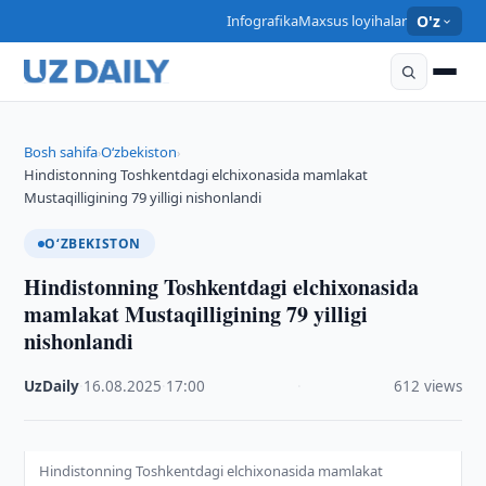
Infografika
Maxsus loyihalar
O'z
Bosh sahifa
O‘zbekiston
›
›
Hindistonning Toshkentdagi elchixonasida mamlakat
Mustaqilligining 79 yilligi nishonlandi
O‘ZBEKISTON
Hindistonning Toshkentdagi elchixonasida
mamlakat Mustaqilligining 79 yilligi
nishonlandi
UzDaily
·
16.08.2025
·
17:00
·
612 views
Hindistonning Toshkentdagi elchixonasida mamlakat