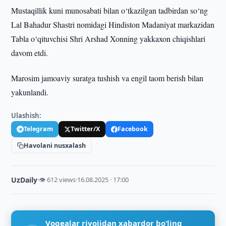
Mustaqillik kuni munosabati bilan o‘tkazilgan tadbirdan so‘ng
Lal Bahadur Shastri nomidagi Hindiston Madaniyat markazidan
Tabla o‘qituvchisi Shri Arshad Xonning yakkaxon chiqishlari
davom etdi.
Marosim jamoaviy suratga tushish va engil taom berish bilan
yakunlandi.
Ulashish:
Telegram
Twitter/X
Facebook
Havolani nusxalash
UzDaily
·
👁 612 views
·
16.08.2025 · 17:00
Voqealar rivojidan xabardor bo‘ling