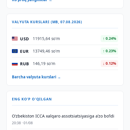
VALYUTA KURSLARI (MB, 07.08.2026)
USD
11915,64 so'm
↑ 0.24%
EUR
13749,46 so'm
↑ 0.23%
RUB
146,19 so'm
↓ 0.12%
Barcha valyuta kurslari →
ENG KO'P O'QILGAN
O‘zbekiston ICCA xalqaro assotsiatsiyasiga aʼzo bo‘ldi
20:38 · 01/08