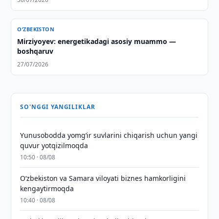
O‘ZBEKISTON
Mirziyoyev: energetikadagi asosiy muammo —
boshqaruv
27/07/2026
SO'NGGI YANGILIKLAR
Yunusobodda yomg‘ir suvlarini chiqarish uchun yangi
quvur yotqizilmoqda
10:50 · 08/08
Oʻzbekiston va Samara viloyati biznes hamkorligini
kengaytirmoqda
10:40 · 08/08