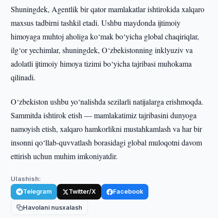
Shuningdek, Agentlik bir qator mamlakatlar ishtirokida xalqaro
maxsus tadbirni tashkil etadi. Ushbu maydonda ijtimoiy
himoyaga muhtoj aholiga ko‘mak bo‘yicha global chaqiriqlar,
ilg‘or yechimlar, shuningdek, O‘zbekistonning inklyuziv va
adolatli ijtimoiy himoya tizimi bo‘yicha tajribasi muhokama
qilinadi.
O‘zbekiston ushbu yo‘nalishda sezilarli natijalarga erishmoqda.
Sammitda ishtirok etish — mamlakatimiz tajribasini dunyoga
namoyish etish, xalqaro hamkorlikni mustahkamlash va har bir
insonni qo‘llab-quvvatlash borasidagi global muloqotni davom
ettirish uchun muhim imkoniyatdir.
Ulashish:
Telegram
Twitter/X
Facebook
Havolani nusxalash