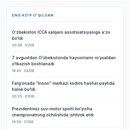
ENG KO'P O'QILGAN
O‘zbekiston ICCA xalqaro assotsiatsiyasiga aʼzo
bo‘ldi
20:38 · 01/08
7 avgustdan O‘zbekistonda hayvonlarni ro‘yxatdan
o‘tkazish boshlanadi
18:45 · 04/08
Farg‘onada “Inson” markazi xodimi hashar paytida
halok bo‘ldi
20:25 · 01/08
Prezidentimiz suv-motor sporti bo‘yicha
chempionatning ochilishida ishtirok etdi
19:59 · 01/08