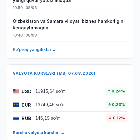
yangi quvur yotqizilmoqda
10:50 · 08/08
Oʻzbekiston va Samara viloyati biznes hamkorligini
kengaytirmoqda
10:40 · 08/08
Ko'proq yangiliklar →
VALYUTA KURSLARI (MB, 07.08.2026)
USD
11915,64 so'm
↑ 0.24%
EUR
13749,46 so'm
↑ 0.23%
RUB
146,19 so'm
↓ 0.12%
Barcha valyuta kurslari →