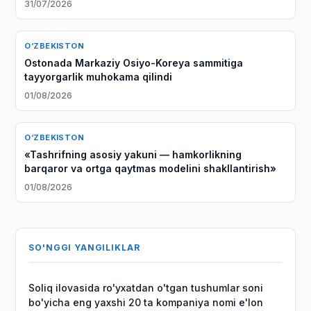
31/07/2026
O‘ZBEKISTON
Ostonada Markaziy Osiyo-Koreya sammitiga
tayyorgarlik muhokama qilindi
01/08/2026
O‘ZBEKISTON
«Tashrifning asosiy yakuni — hamkorlikning
barqaror va ortga qaytmas modelini shakllantirish»
01/08/2026
SO'NGGI YANGILIKLAR
Soliq ilovasida ro'yxatdan o'tgan tushumlar soni
bo'yicha eng yaxshi 20 ta kompaniya nomi e'lon