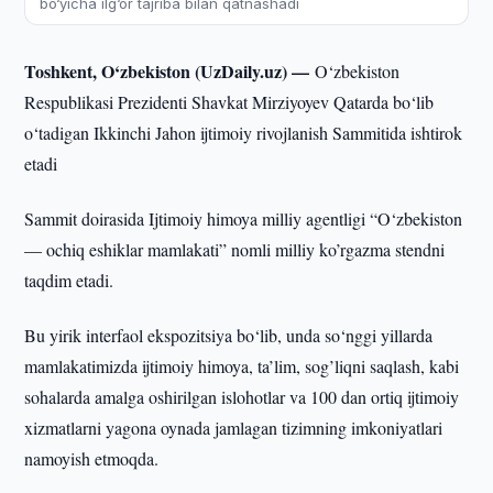
bo‘yicha ilg‘or tajriba bilan qatnashadi
Toshkent, O‘zbekiston (UzDaily.uz) —
O‘zbekiston
Respublikasi Prezidenti Shavkat Mirziyoyev Qatarda bo‘lib
o‘tadigan Ikkinchi Jahon ijtimoiy rivojlanish Sammitida ishtirok
etadi
Sammit doirasida Ijtimoiy himoya milliy agentligi “O‘zbekiston
— ochiq eshiklar mamlakati” nomli milliy ko’rgazma stendni
taqdim etadi.
Bu yirik interfaol ekspozitsiya bo‘lib, unda so‘nggi yillarda
mamlakatimizda ijtimoiy himoya, ta’lim, sog’liqni saqlash, kabi
sohalarda amalga oshirilgan islohotlar va 100 dan ortiq ijtimoiy
xizmatlarni yagona oynada jamlagan tizimning imkoniyatlari
namoyish etmoqda.