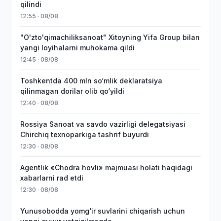
qilindi
12:55 · 08/08
"O'zto'qimachiliksanoat" Xitoyning Yifa Group bilan
yangi loyihalarni muhokama qildi
12:45 · 08/08
Toshkentda 400 mln so‘mlik deklaratsiya
qilinmagan dorilar olib qo‘yildi
12:40 · 08/08
Rossiya Sanoat va savdo vazirligi delegatsiyasi
Chirchiq texnoparkiga tashrif buyurdi
12:30 · 08/08
Agentlik «Chodra hovli» majmuasi holati haqidagi
xabarlarni rad etdi
12:30 · 08/08
Yunusobodda yomg‘ir suvlarini chiqarish uchun