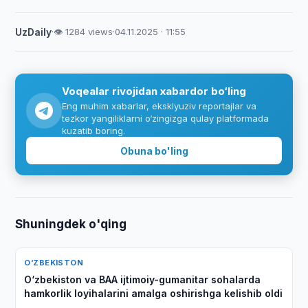
UzDaily
·
👁 1284 views
·
04.11.2025 · 11:55
Voqealar rivojidan xabardor bo‘ling
Eng muhim xabarlar, eksklyuziv reportajlar va
tezkor yangiliklarni o‘zingizga qulay platformada
kuzatib boring.
Obuna bo'ling
Shuningdek o'qing
O‘ZBEKISTON
O‘zbekiston va BAA ijtimoiy-gumanitar sohalarda
hamkorlik loyihalarini amalga oshirishga kelishib oldi