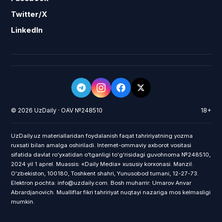
Twitter/X
LinkedIn
© 2026 UzDaily · OAV №248510
18+
UzDaily.uz materiallaridan foydalanish faqat tahririyatning yozma
ruxsati bilan amalga oshiriladi. Internet-ommaviy axborot vositasi
sifatida davlat roʻyxatidan oʻtganligi toʻgʻrisidagi guvohnoma №248510,
2024 yil 1 aprel. Muassis: «Daily Media» xususiy korxonasi. Manzil:
Oʻzbekiston, 100180, Toshkent shahri, Yunusobod tumani, 12-27-73.
Elektron pochta: info@uzdaily.com. Bosh muharrir: Umarov Anvar
Abrardjanovich. Mualliflar fikri tahririyat nuqtayi nazariga mos kelmasligi
mumkin.