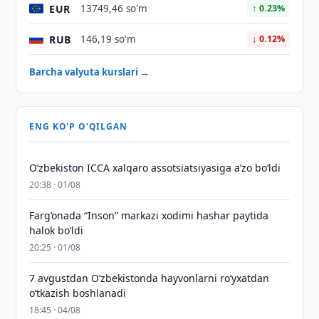
EUR
13749,46 so'm
↑ 0.23%
RUB
146,19 so'm
↓ 0.12%
Barcha valyuta kurslari →
ENG KO'P O'QILGAN
O‘zbekiston ICCA xalqaro assotsiatsiyasiga aʼzo bo‘ldi
20:38 · 01/08
Farg‘onada “Inson” markazi xodimi hashar paytida
halok bo‘ldi
20:25 · 01/08
7 avgustdan O‘zbekistonda hayvonlarni ro‘yxatdan
o‘tkazish boshlanadi
18:45 · 04/08