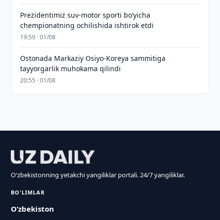
Prezidentimiz suv-motor sporti bo‘yicha
chempionatning ochilishida ishtirok etdi
19:59 · 01/08
Ostonada Markaziy Osiyo-Koreya sammitiga
tayyorgarlik muhokama qilindi
20:55 · 01/08
O'zbekistonning yetakchi yangiliklar portali. 24/7 yangiliklar.
BO'LIMLAR
O‘zbekiston