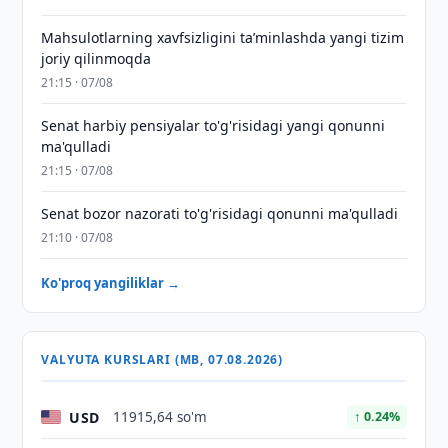
Mahsulotlarning xavfsizligini taʼminlashda yangi tizim
joriy qilinmoqda
21:15 · 07/08
Senat harbiy pensiyalar to'g'risidagi yangi qonunni
ma'qulladi
21:15 · 07/08
Senat bozor nazorati to'g'risidagi qonunni ma'qulladi
21:10 · 07/08
Ko'proq yangiliklar →
VALYUTA KURSLARI (MB, 07.08.2026)
USD
11915,64 so'm
↑ 0.24%