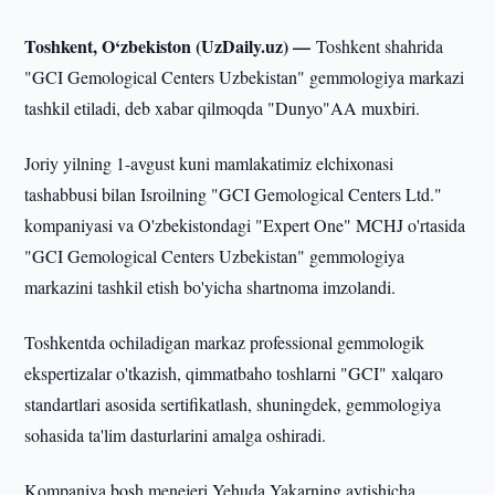
Toshkent, O‘zbekiston (UzDaily.uz) —
Toshkent shahrida
"GCI Gemological Centers Uzbekistan" gemmologiya markazi
tashkil etiladi, deb xabar qilmoqda "Dunyo"AA muxbiri.
Joriy yilning 1-avgust kuni mamlakatimiz elchixonasi
tashabbusi bilan Isroilning "GCI Gemological Centers Ltd."
kompaniyasi va O'zbekistondagi "Expert One" MCHJ o'rtasida
"GCI Gemological Centers Uzbekistan" gemmologiya
markazini tashkil etish bo'yicha shartnoma imzolandi.
Toshkentda ochiladigan markaz professional gemmologik
ekspertizalar o'tkazish, qimmatbaho toshlarni "GCI" xalqaro
standartlari asosida sertifikatlash, shuningdek, gemmologiya
sohasida ta'lim dasturlarini amalga oshiradi.
Kompaniya bosh menejeri Yehuda Yakarning aytishicha,