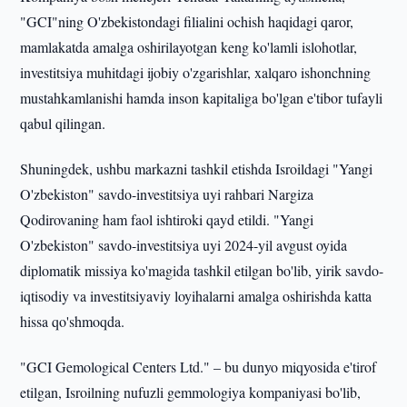
"GCI"ning O'zbekistondagi filialini ochish haqidagi qaror,
mamlakatda amalga oshirilayotgan keng ko'lamli islohotlar,
investitsiya muhitdagi ijobiy o'zgarishlar, xalqaro ishonchning
mustahkamlanishi hamda inson kapitaliga bo'lgan e'tibor tufayli
qabul qilingan.
Shuningdek, ushbu markazni tashkil etishda Isroildagi "Yangi
O'zbekiston" savdo-investitsiya uyi rahbari Nargiza
Qodirovaning ham faol ishtiroki qayd etildi. "Yangi
O'zbekiston" savdo-investitsiya uyi 2024-yil avgust oyida
diplomatik missiya ko'magida tashkil etilgan bo'lib, yirik savdo-
iqtisodiy va investitsiyaviy loyihalarni amalga oshirishda katta
hissa qo'shmoqda.
"GCI Gemological Centers Ltd." – bu dunyo miqyosida e'tirof
etilgan, Isroilning nufuzli gemmologiya kompaniyasi bo'lib,