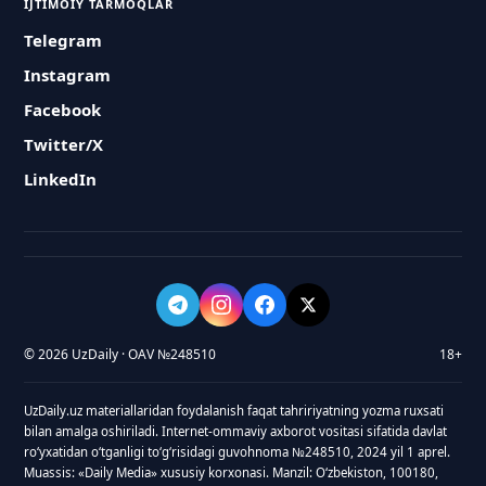
IJTIMOIY TARMOQLAR
Telegram
Instagram
Facebook
Twitter/X
LinkedIn
© 2026 UzDaily · OAV №248510
18+
UzDaily.uz materiallaridan foydalanish faqat tahririyatning yozma ruxsati
bilan amalga oshiriladi. Internet-ommaviy axborot vositasi sifatida davlat
roʻyxatidan oʻtganligi toʻgʻrisidagi guvohnoma №248510, 2024 yil 1 aprel.
Muassis: «Daily Media» xususiy korxonasi. Manzil: Oʻzbekiston, 100180,