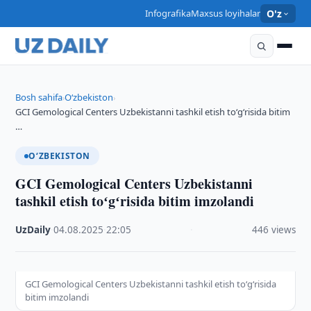
Infografika
Maxsus loyihalar
O'z
Bosh sahifa
O‘zbekiston
›
›
GCI Gemological Centers Uzbekistanni tashkil etish toʻgʻrisida bitim
…
O‘ZBEKISTON
GCI Gemological Centers Uzbekistanni
tashkil etish toʻgʻrisida bitim imzolandi
UzDaily
·
04.08.2025
·
22:05
·
446 views
GCI Gemological Centers Uzbekistanni tashkil etish toʻgʻrisida
bitim imzolandi