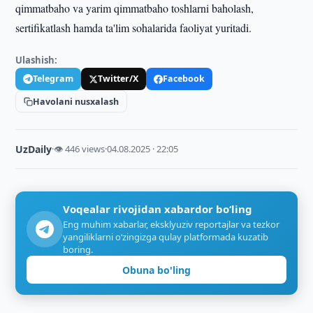
qimmatbaho va yarim qimmatbaho toshlarni baholash,
sertifikatlash hamda ta'lim sohalarida faoliyat yuritadi.
Ulashish:
Telegram
Twitter/X
Facebook
Havolani nusxalash
UzDaily
·
👁 446 views
·
04.08.2025 · 22:05
Voqealar rivojidan xabardor bo‘ling
Eng muhim xabarlar, eksklyuziv reportajlar va tezkor
yangiliklarni o‘zingizga qulay platformada kuzatib
boring.
Obuna bo'ling