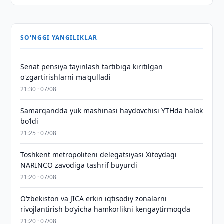
SO'NGGI YANGILIKLAR
Senat pensiya tayinlash tartibiga kiritilgan
o'zgartirishlarni ma'qulladi
21:30 · 07/08
Samarqandda yuk mashinasi haydovchisi YTHda halok
bo‘ldi
21:25 · 07/08
Toshkent metropoliteni delegatsiyasi Xitoydagi
NARINCO zavodiga tashrif buyurdi
21:20 · 07/08
Oʻzbekiston va JICA erkin iqtisodiy zonalarni
rivojlantirish boʻyicha hamkorlikni kengaytirmoqda
21:20 · 07/08