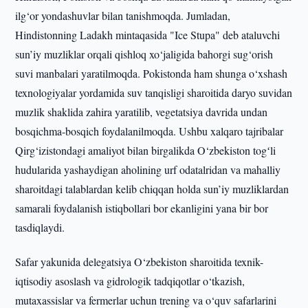
ilg‘or yondashuvlar bilan tanishmoqda. Jumladan,
Hindistonning Ladakh mintaqasida "Ice Stupa" deb ataluvchi
sun’iy muzliklar orqali qishloq xo‘jaligida bahorgi sug‘orish
suvi manbalari yaratilmoqda. Pokistonda ham shunga o‘xshash
texnologiyalar yordamida suv tanqisligi sharoitida daryo suvidan
muzlik shaklida zahira yaratilib, vegetatsiya davrida undan
bosqichma-bosqich foydalanilmoqda. Ushbu xalqaro tajribalar
Qirg‘izistondagi amaliyot bilan birgalikda O‘zbekiston togʻli
hudularida yashaydigan aholining urf odatalridan va mahalliy
sharoitdagi talablardan kelib chiqqan holda sun’iy muzliklardan
samarali foydalanish istiqbollari bor ekanligini yana bir bor
tasdiqlaydi.
Safar yakunida delegatsiya O‘zbekiston sharoitida texnik-
iqtisodiy asoslash va gidrologik tadqiqotlar o‘tkazish,
mutaxassislar va fermerlar uchun trening va o‘quv safarlarini