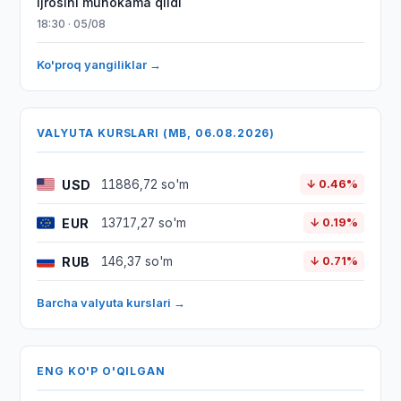
ijrosini muhokama qildi
18:30 · 05/08
Ko'proq yangiliklar →
VALYUTA KURSLARI (MB, 06.08.2026)
USD
11886,72 so'm
↓ 0.46%
EUR
13717,27 so'm
↓ 0.19%
RUB
146,37 so'm
↓ 0.71%
Barcha valyuta kurslari →
ENG KO'P O'QILGAN