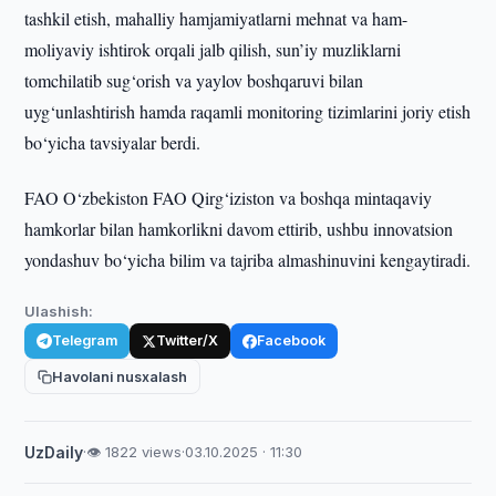
tashkil etish, mahalliy hamjamiyatlarni mehnat va ham-
moliyaviy ishtirok orqali jalb qilish, sun’iy muzliklarni
tomchilatib sug‘orish va yaylov boshqaruvi bilan
uyg‘unlashtirish hamda raqamli monitoring tizimlarini joriy etish
bo‘yicha tavsiyalar berdi.
FAO O‘zbekiston FAO Qirg‘iziston va boshqa mintaqaviy
hamkorlar bilan hamkorlikni davom ettirib, ushbu innovatsion
yondashuv bo‘yicha bilim va tajriba almashinuvini kengaytiradi.
Ulashish:
Telegram
Twitter/X
Facebook
Havolani nusxalash
UzDaily
·
👁 1822 views
·
03.10.2025 · 11:30