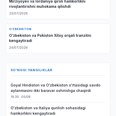
Mirziyoyev va Iordaniya qiroli hamkorlikni
rivojlantirishni muhokama qilishdi
25/07/2026
O‘ZBEKISTON
O‘zbekiston va Pokiston Xitoy orqali tranzitni
kengaytiradi
24/07/2026
SO'NGGI YANGILIKLAR
Goyal Hindiston va Oʻzbekiston oʻrtasidagi savdo
aylanmasini ikki baravar oshirishga chaqirdi
19:30 · 05/08
O'zbekiston va Italiya qurilish sohasidagi
hamkorlikni kengaytiradi