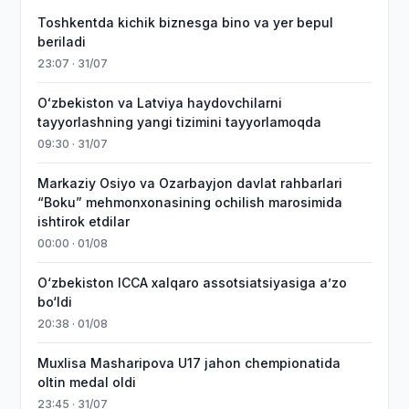
Toshkentda kichik biznesga bino va yer bepul
beriladi
23:07 · 31/07
Oʻzbekiston va Latviya haydovchilarni
tayyorlashning yangi tizimini tayyorlamoqda
09:30 · 31/07
Markaziy Osiyo va Ozarbayjon davlat rahbarlari
“Boku” mehmonxonasining ochilish marosimida
ishtirok etdilar
00:00 · 01/08
O‘zbekiston ICCA xalqaro assotsiatsiyasiga aʼzo
bo‘ldi
20:38 · 01/08
Muxlisa Masharipova U17 jahon chempionatida
oltin medal oldi
23:45 · 31/07