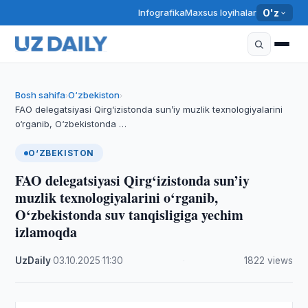
Infografika
Maxsus loyihalar
O'z
Bosh sahifa
O‘zbekiston
›
›
FAO delegatsiyasi Qirg‘izistonda sun’iy muzlik texnologiyalarini
o‘rganib, O‘zbekistonda …
O‘ZBEKISTON
FAO delegatsiyasi Qirg‘izistonda sun’iy
muzlik texnologiyalarini o‘rganib,
O‘zbekistonda suv tanqisligiga yechim
izlamoqda
UzDaily
·
03.10.2025
·
11:30
·
1822 views