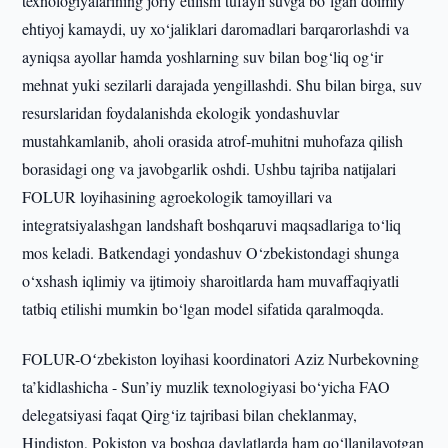
texnologiyalarining joriy etilishi tufayli suvga bo‘lgan doimiy
ehtiyoj kamaydi, uy xo‘jaliklari daromadlari barqarorlashdi va
ayniqsa ayollar hamda yoshlarning suv bilan bog‘liq og‘ir
mehnat yuki sezilarli darajada yengillashdi. Shu bilan birga, suv
resurslaridan foydalanishda ekologik yondashuvlar
mustahkamlanib, aholi orasida atrof-muhitni muhofaza qilish
borasidagi ong va javobgarlik oshdi. Ushbu tajriba natijalari
FOLUR loyihasining agroekologik tamoyillari va
integratsiyalashgan landshaft boshqaruvi maqsadlariga to‘liq
mos keladi. Batkendagi yondashuv O‘zbekistondagi shunga
o‘xshash iqlimiy va ijtimoiy sharoitlarda ham muvaffaqiyatli
tatbiq etilishi mumkin bo‘lgan model sifatida qaralmoqda.
FOLUR-Oʻzbekiston loyihasi koordinatori Aziz Nurbekovning
ta’kidlashicha - Sun’iy muzlik texnologiyasi bo‘yicha FAO
delegatsiyasi faqat Qirg‘iz tajribasi bilan cheklanmay,
Hindiston, Pokiston va boshqa davlatlarda ham qo‘llanilayotgan