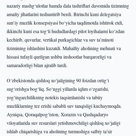
nazariy mashg‘ulotlar hamda dala tashriflari davomida tizimning
amaliy jihatlarini tushuntirib berdi. Birinchi kuni delegatsiya
sun’iy muzlik konsepsiyasi bo‘yicha taqdimotda ishtirok etdi,
ikkinchi kuni esa tog‘li hududlardagi pilot loyihalarni ko‘zdan
kechirib, quvurlar, vertikal purkagichlar va suv ta’minoti
tizimining ishlashini kuzatdi. Mahalliy aholining mehnati va
hissasi tufayli qurilgan ushbu inshootlar barqarorligi va
samaradorligi bilan ajralib turdi.
O‘zbekistonda qishloq xo‘jaligining 90 foizdan ortig‘i
sug‘orishga bog‘liq. So‘nggi yillarda iqlim o‘zgarishi,
yog‘ingarchilikning notekis taqsimlanishi va tabiiy
muzliklarning tez erishi sababli suv tanqisligi kuchaymoqda.
Ayniqsa, Qoraqalpog‘iston, Xorazm va Qashqadaryo
viloyatlarida suv resurslari yetishmovchiligi qishloq xo‘jaligi
ishlab chiqarishiga va aholining turmushiga salbiy ta’sir