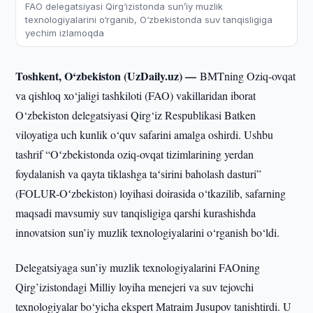
FAO delegatsiyasi Qirg‘izistonda sun’iy muzlik
texnologiyalarini o‘rganib, O‘zbekistonda suv tanqisligiga
yechim izlamoqda
Toshkent, O‘zbekiston (UzDaily.uz) —
BMTning Oziq-ovqat
va qishloq xo‘jaligi tashkiloti (FAO) vakillaridan iborat
O‘zbekiston delegatsiyasi Qirg‘iz Respublikasi Batken
viloyatiga uch kunlik o‘quv safarini amalga oshirdi. Ushbu
tashrif “Oʻzbekistonda oziq-ovqat tizimlarining yerdan
foydalanish va qayta tiklashga taʻsirini baholash dasturi”
(FOLUR-Oʻzbekiston) loyihasi doirasida o‘tkazilib, safarning
maqsadi mavsumiy suv tanqisligiga qarshi kurashishda
innovatsion sun’iy muzlik texnologiyalarini o‘rganish bo‘ldi.
Delegatsiyaga sun’iy muzlik texnologiyalarini FAOning
Qirg’izistondagi Milliy loyiha menejeri va suv tejovchi
texnologiyalar bo‘yicha ekspert Matraim Jusupov tanishtirdi. U