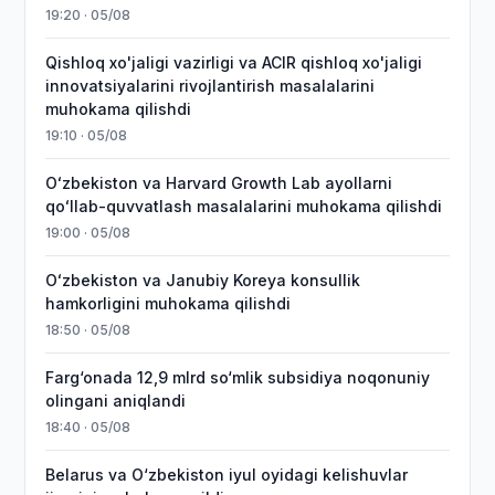
19:20 · 05/08
Qishloq xo'jaligi vazirligi va ACIR qishloq xo'jaligi
innovatsiyalarini rivojlantirish masalalarini
muhokama qilishdi
19:10 · 05/08
Oʻzbekiston va Harvard Growth Lab ayollarni
qoʻllab-quvvatlash masalalarini muhokama qilishdi
19:00 · 05/08
Oʻzbekiston va Janubiy Koreya konsullik
hamkorligini muhokama qilishdi
18:50 · 05/08
Farg‘onada 12,9 mlrd so‘mlik subsidiya noqonuniy
olingani aniqlandi
18:40 · 05/08
Belarus va O‘zbekiston iyul oyidagi kelishuvlar