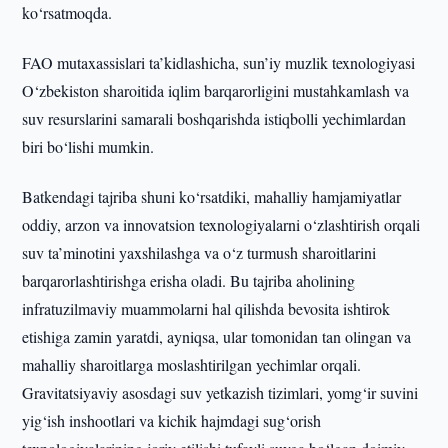
ko‘rsatmoqda.
FAO mutaxassislari ta’kidlashicha, sun’iy muzlik texnologiyasi
O‘zbekiston sharoitida iqlim barqarorligini mustahkamlash va
suv resurslarini samarali boshqarishda istiqbolli yechimlardan
biri bo‘lishi mumkin.
Batkendagi tajriba shuni ko‘rsatdiki, mahalliy hamjamiyatlar
oddiy, arzon va innovatsion texnologiyalarni o‘zlashtirish orqali
suv ta’minotini yaxshilashga va o‘z turmush sharoitlarini
barqarorlashtirishga erisha oladi. Bu tajriba aholining
infratuzilmaviy muammolarni hal qilishda bevosita ishtirok
etishiga zamin yaratdi, ayniqsa, ular tomonidan tan olingan va
mahalliy sharoitlarga moslashtirilgan yechimlar orqali.
Gravitatsiyaviy asosdagi suv yetkazish tizimlari, yomg‘ir suvini
yig‘ish inshootlari va kichik hajmdagi sug‘orish