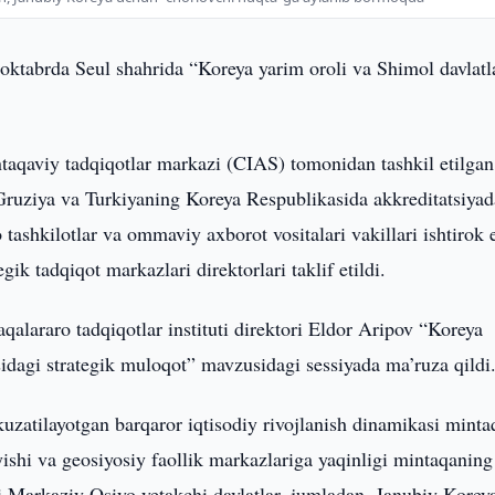
7 oktabrda Seul shahrida “Koreya yarim oroli va Shimol davlatl
intaqaviy tadqiqotlar markazi (CIAS) tomonidan tashkil etilgan
ruziya va Turkiyaning Koreya Respublikasida akkreditatsiya
 tashkilotlar va ommaviy axborot vositalari vakillari ishtirok e
ik tadqiqot markazlari direktorlari taklif etildi.
qalararo tadqiqotlar instituti direktori Eldor Aripov “Koreya
idagi strategik muloqot” mavzusidagi sessiyada ma’ruza qildi
zatilayotgan barqaror iqtisodiy rivojlanish dinamikasi minta
ayishi va geosiyosiy faollik markazlariga yaqinligi mintaqaning
gi Markaziy Osiyo yetakchi davlatlar, jumladan, Janubiy Korey