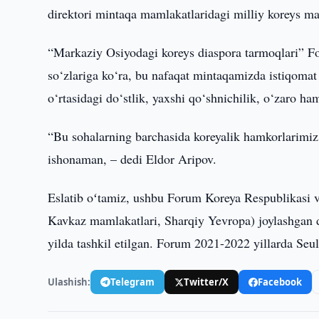
direktori mintaqa mamlakatlaridagi milliy koreys ma
“Markaziy Osiyodagi koreys diaspora tarmoqlari” For
so‘zlariga ko‘ra, bu nafaqat mintaqamizda istiqomat 
o‘rtasidagi do‘stlik, yaxshi qo‘shnichilik, o‘zaro h
“Bu sohalarning barchasida koreyalik hamkorlarimiz 
ishonaman, – dedi Eldor Aripov.
Eslatib oʻtamiz, ushbu Forum Koreya Respublikasi 
Kavkaz mamlakatlari, Sharqiy Yevropa) joylashgan da
yilda tashkil etilgan. Forum 2021-2022 yillarda Seu
Ulashish:
Telegram
Twitter/X
Facebook