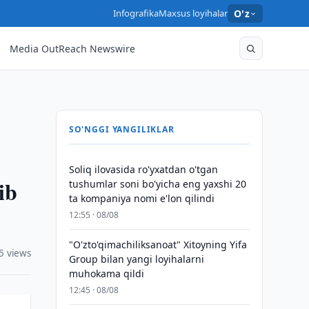
Infografika
Maxsus loyihalar
O'z
Media OutReach Newswire
SO'NGGI YANGILIKLAR
Soliq ilovasida ro'yxatdan o'tgan
ib
tushumlar soni bo'yicha eng yaxshi 20
ta kompaniya nomi e'lon qilindi
12:55 · 08/08
"O'zto'qimachiliksanoat" Xitoyning Yifa
5 views
Group bilan yangi loyihalarni
muhokama qildi
12:45 · 08/08