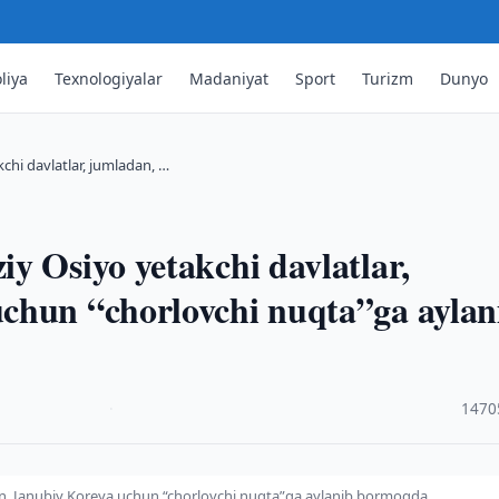
liya
Texnologiyalar
Madaniyat
Sport
Turizm
Dunyo
chi davlatlar, jumladan, …
y Osiyo yetakchi davlatlar,
chun “chorlovchi nuqta”ga aylan
·
1470
dan, Janubiy Koreya uchun “chorlovchi nuqta”ga aylanib bormoqda