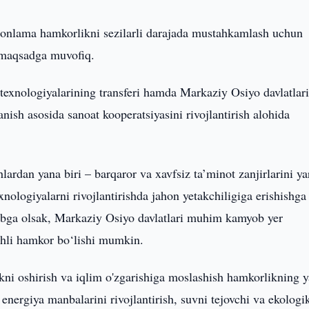
monlama hamkorlikni sezilarli darajada mustahkamlash uchun
h maqsadga muvofiq.
 texnologiyalarining transferi hamda Markaziy Osiyo davlatlar
anish asosida sanoat kooperatsiyasini rivojlantirish alohida
ardan yana biri – barqaror va xavfsiz ta’minot zanjirlarini yar
nologiyalarni rivojlantirishda jahon yetakchiligiga erishishga
obga olsak, Markaziy Osiyo davlatlari muhim kamyob yer
nchli hamkor bo‘lishi mumkin.
ikni oshirish va iqlim o'zgarishiga moslashish hamkorlikning 
 energiya manbalarini rivojlantirish, suvni tejovchi va ekologi