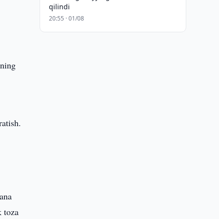
qilindi
20:55 · 01/08
ining
atish.
yana
k toza