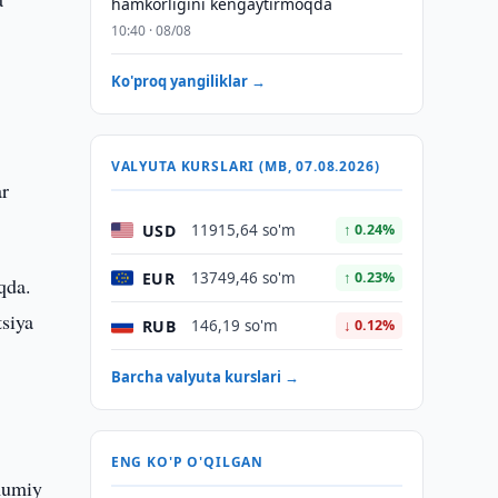
hamkorligini kengaytirmoqda
10:40 · 08/08
Ko'proq yangiliklar →
VALYUTA KURSLARI (MB, 07.08.2026)
ar
USD
11915,64 so'm
↑ 0.24%
EUR
13749,46 so'm
↑ 0.23%
qda.
tsiya
RUB
146,19 so'm
↓ 0.12%
Barcha valyuta kurslari →
ENG KO'P O'QILGAN
umumiy