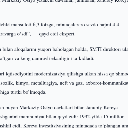
ichki mahsuloti 6,3 foizga, mintaqalararo savdo hajmi 4,4
aravarga oʻsdi”, — qayd etdi ekspert.
 bilan aloqalarini yuqori baholagan holda, SMTI direktori ul
ʻtgan va keng qamrovli ekanligini taʼkidladi.
ari iqtisodiyotini modernizatsiya qilishga ulkan hissa qoʻshmo
ilsozlik, kimyo, metallurgiya, neft va gaz, axborot-kommunika
shiga turtki bo’lmoqda.
an buyon Markaziy Osiyo davlatlari bilan Janubiy Koreya
oshganini mamnuniyat bilan qayd etdi: 1992-yilda 15 million
tashkil etdi, Koreya investitsiyasining mintaqada to‘plangan 