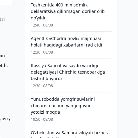
Toshkentda 400 mln so‘mlik
deklaratsiya qilinmagan dorilar olib
qo‘yildi
ari
12:40 · 08/08
Agentlik «Chodra hovli» majmuasi
holati haqidagi xabarlarni rad etdi
12:30 · 08/08
dan
tdi.
Rossiya Sanoat va savdo vazirligi
delegatsiyasi Chirchiq texnoparkiga
tashrif buyurdi
12:30 · 08/08
Yunusobodda yomg‘ir suvlarini
.
chiqarish uchun yangi quvur
yotqizilmoqda
qaviy
10:50 · 08/08
Oʻzbekiston va Samara viloyati biznes
a