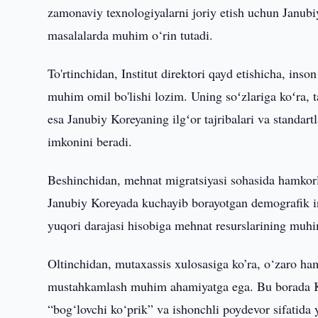
zamonaviy texnologiyalarni joriy etish uchun Janubiy
masalalarda muhim o‘rin tutadi.
To'rtinchidan, Institut direktori qayd etishicha, inso
muhim omil bo'lishi lozim. Uning soʻzlariga koʻra, 
esa Janubiy Koreyaning ilgʻor tajribalari va standart
imkonini beradi.
Beshinchidan, mehnat migratsiyasi sohasida hamkorli
Janubiy Koreyada kuchayib borayotgan demografik in
yuqori darajasi hisobiga mehnat resurslarining muh
Oltinchidan, mutaxassis xulosasiga ko’ra, o‘zaro ha
mustahkamlash muhim ahamiyatga ega. Bu borada Kor
“bog‘lovchi ko‘prik” va ishonchli poydevor sifatida 