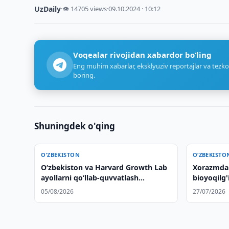
UzDaily
·
👁 14705 views
·
09.10.2024 · 10:12
Voqealar rivojidan xabardor bo‘ling
Eng muhim xabarlar, eksklyuziv reportajlar va tezko
boring.
Shuningdek o'qing
O‘ZBEKISTON
O‘ZBEKISTO
Oʻzbekiston va Harvard Growth Lab
Xorazmda 6
ayollarni qoʻllab-quvvatlash
bioyoqilg'
masalalarini muhokama qilishdi
amalga os
05/08/2026
27/07/2026