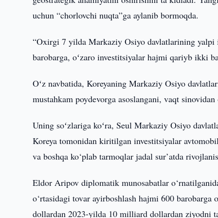
uchun “chorlovchi nuqta”ga aylanib bormoqda.
“Oxirgi 7 yilda Markaziy Osiyo davlatlarining yalpi 
barobarga, oʻzaro investitsiyalar hajmi qariyb ikki b
Oʻz navbatida, Koreyaning Markaziy Osiyo davlatlari
mustahkam poydevorga asoslangani, vaqt sinovidan o
Uning soʻzlariga koʻra, Seul Markaziy Osiyo davlatl
Koreya tomonidan kiritilgan investitsiyalar avtomob
va boshqa ko‘plab tarmoqlar jadal sur’atda rivojlani
Eldor Aripov diplomatik munosabatlar o‘rnatilganid
o‘rtasidagi tovar ayirboshlash hajmi 600 barobarga 
dollardan 2023-yilda 10 milliard dollardan ziyodni 