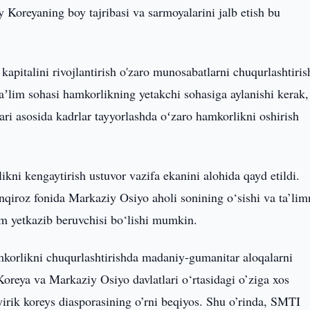
 Koreyaning boy tajribasi va sarmoyalarini jalb etish bu
n kapitalini rivojlantirish o'zaro munosabatlarni chuqurlashtiri
taʼlim sohasi hamkorlikning yetakchi sohasiga aylanishi kerak,
lari asosida kadrlar tayyorlashda oʻzaro hamkorlikni oshirish
kni kengaytirish ustuvor vazifa ekanini alohida qayd etildi.
qiroz fonida Markaziy Osiyo aholi sonining o‘sishi va ta’lim
im yetkazib beruvchisi bo‘lishi mumkin.
mkorlikni chuqurlashtirishda madaniy-gumanitar aloqalarni
eya va Markaziy Osiyo davlatlari o‘rtasidagi o’ziga xos
yirik koreys diasporasining o’rni beqiyos. Shu o’rinda, SMTI