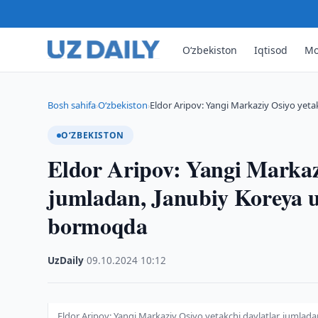
O‘zbekiston
Iqtisod
Mo
Bosh sahifa
O‘zbekiston
Eldor Aripov: Yangi Markaziy Osiyo yetak
›
›
O‘ZBEKISTON
Eldor Aripov: Yangi Markazi
jumladan, Janubiy Koreya u
bormoqda
UzDaily
·
09.10.2024
·
10:12
Eldor Aripov: Yangi Markaziy Osiyo yetakchi davlatlar, jumla