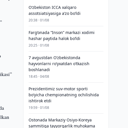
O‘zbekiston ICCA xalqaro
assotsiatsiyasiga aʼzo bo‘ldi
20:38 · 01/08
”
Farg‘onada “Inson” markazi xodimi
hashar paytida halok bo‘ldi
20:25 · 01/08
b
7 avgustdan O‘zbekistonda
hayvonlarni ro‘yxatdan o‘tkazish
boshlanadi
ikasi”
18:45 · 04/08
Prezidentimiz suv-motor sporti
bo‘yicha chempionatning ochilishida
ishtirok etdi
da
19:59 · 01/08
ulkan
Ostonada Markaziy Osiyo-Koreya
sammitiga tayyorgarlik muhokama