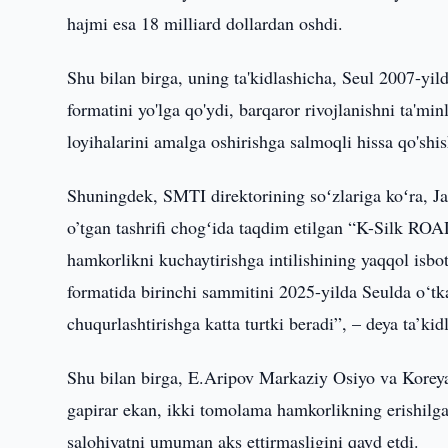
hajmi esa 18 milliard dollardan oshdi.
Shu bilan birga, uning ta'kidlashicha, Seul 2007-yi
formatini yo'lga qo'ydi, barqaror rivojlanishni ta'm
loyihalarini amalga oshirishga salmoqli hissa qo'sh
Shuningdek, SMTI direktorining soʻzlariga koʻra, J
o’tgan tashrifi chogʻida taqdim etilgan “K-Silk RO
hamkorlikni kuchaytirishga intilishining yaqqol isb
formatida birinchi sammitini 2025-yilda Seulda o‘tk
chuqurlashtirishga katta turtki beradi”, – deya ta’kid
Shu bilan birga, E.Aripov Markaziy Osiyo va Koreya 
gapirar ekan, ikki tomolama hamkorlikning erishilga
salohiyatni umuman aks ettirmasligini qayd etdi.