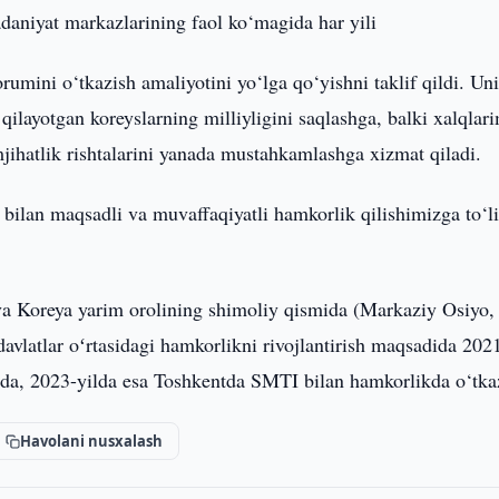
daniyat markazlarining faol ko‘magida har yili
umini o‘tkazish amaliyotini yo‘lga qo‘yishni taklif qildi. Un
qilayotgan koreyslarning milliyligini saqlashga, balki xalqlar
amjihatlik rishtalarini yanada mustahkamlashga xizmat qiladi.
bilan maqsadli va muvaffaqiyatli hamkorlik qilishimizga to‘l
va Koreya yarim orolining shimoliy qismida (Markaziy Osiyo,
vlatlar oʻrtasidagi hamkorlikni rivojlantirish maqsadida 202
lda, 2023-yilda esa Toshkentda SMTI bilan hamkorlikda o‘tkaz
Havolani nusxalash