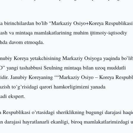
lda birinchilardan bo'lib “Markaziy Osiyo+Koreya Respublikasi
inlash va mintaqa mamlakatlarining muhim ijtimoiy-iqtisodiy
ishda davom etmoqda.
anubiy Koreya yetakchisining Markaziy Osiyoga yaqinda bo’li
AD” yangi tashabbusi Seulning mintaqa bilan uzoq muddatli
otidir. Janubiy Koreyaning ““Markaziy Osiyo – Koreya Respubl
azish to‘g‘risidagi qarori hamkorligimizni yanada
ladi ekspert.
Respublikasi o‘rtasidagi sheriklikning bugungi darajasi haqi
n darajasi hayratlanarli ekanligi, biroq mamlakatlarimizdagi 