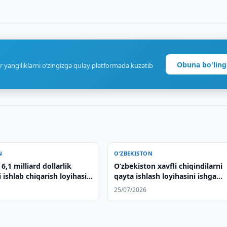
Obuna bo'ling
r yangiliklarni o‘zingizga qulay platformada kuzatib
N
O‘ZBEKISTON
,1 milliard dollarlik
Oʻzbekiston xavfli chiqindilarni
i ishlab chiqarish loyihasi
qayta ishlash loyihasini ishga
hirilmoqda
tushirishni muhokama qildi
25/07/2026