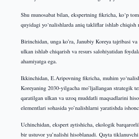
Shu munosabat bilan, ekspertning fikricha, ko‘p to
quyidagi yo‘nalishlarda aniq takliflar ishlab chiqis
Birinchidan, unga ko’ra, Janubiy Koreya tajribasi va
ulkan ishlab chiqarish va resurs salohiyatidan foydal
ahamiyatga ega.
Ikkinchidan, E.Aripovning fikricha, muhim yo‘nalishl
Koreyaning 2030-yilgacha mo’ljallangan strategik tex
qaratilgan ulkan va uzoq muddatli maqsadlarini his
elementlari sohasida yo’nalishlarni yaratishda isho
Uchinchidan, ekspert aytishicha, ekologik barqarorl
bir ustuvor yu’nalishi hisoblanadi. Qayta tiklanuvchi