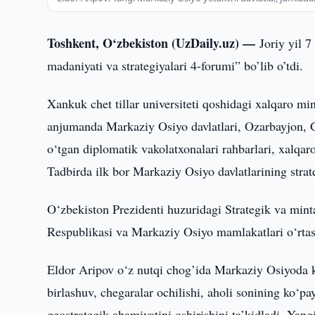
Toshkent, O‘zbekiston (UzDaily.uz) —
Joriy yil 
madaniyati va strategiyalari 4-forumi” bo’lib o’tdi.
Xankuk chet tillar universiteti qoshidagi xalqaro m
anjumanda Markaziy Osiyo davlatlari, Ozarbayjon, G
o‘tgan diplomatik vakolatxonalari rahbarlari, xalqaro
Tadbirda ilk bor Markaziy Osiyo davlatlarining strateg
O‘zbekiston Prezidenti huzuridagi Strategik va minta
Respublikasi va Markaziy Osiyo mamlakatlari o‘rtas
Eldor Aripov o‘z nutqi chog’ida Markaziy Osiyoda ku
birlashuv, chegaralar ochilishi, aholi sonining ko‘p
geostrategik ahamiyatini oshirishini ta’kidladi. Yan