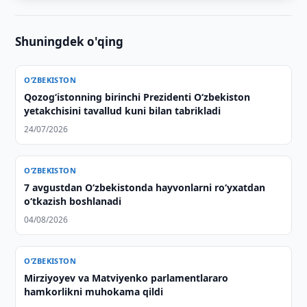
Shuningdek o'qing
O‘ZBEKISTON
Qozogʻistonning birinchi Prezidenti Oʻzbekiston
yetakchisini tavallud kuni bilan tabrikladi
24/07/2026
O‘ZBEKISTON
7 avgustdan O‘zbekistonda hayvonlarni ro‘yxatdan
o‘tkazish boshlanadi
04/08/2026
O‘ZBEKISTON
Mirziyoyev va Matviyenko parlamentlararo
hamkorlikni muhokama qildi