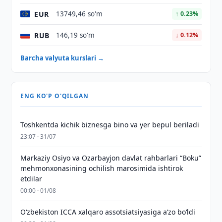
EUR
13749,46 so'm
↑ 0.23%
RUB
146,19 so'm
↓ 0.12%
Barcha valyuta kurslari →
ENG KO'P O'QILGAN
Toshkentda kichik biznesga bino va yer bepul beriladi
23:07 · 31/07
Markaziy Osiyo va Ozarbayjon davlat rahbarlari “Boku”
mehmonxonasining ochilish marosimida ishtirok
etdilar
00:00 · 01/08
O‘zbekiston ICCA xalqaro assotsiatsiyasiga aʼzo bo‘ldi