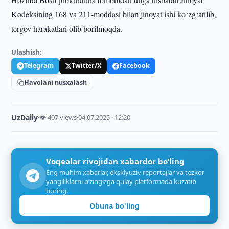
Kodeksining 168 va 211-moddasi bilan jinoyat ishi ko‘zg‘atilib,
tergov harakatlari olib borilmoqda.
Ulashish:
Telegram
Twitter/X
Facebook
Havolani nusxalash
UzDaily
·
👁 407 views
·
04.07.2025 · 12:20
Voqealar rivojidan xabardor bo‘ling
Eng muhim xabarlar, eksklyuziv reportajlar va tezkor
yangiliklarni o‘zingizga qulay platformada kuzatib
boring.
Obuna bo'ling