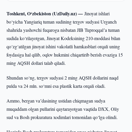
Toshkent, O‘zbekiston (UzDaily.uz) —
Jinoyat ishlari
bo‘yicha Yangiariq tuman sudining tergov sudyasi Urganch
shahrida yashovchi fuqaroga nisbatan JIB Tuproqqalʼa tuman
sudida ko‘rilayotgan, Jinoyat Kodeksining 210-moddasi bilan
qo‘zg‘atilgan jinoyat ishini vakolatli hamkasblari orqali uning
foydasiga hal qilib, oqlov hukmini chiqartirib berish evaziga 15
ming AQSH dollari talab qiladi.
Shundan so‘ng, tergov sudyasi 2 ming AQSH dollarini naqd
pulda va 24 mln. so‘mni esa plastik karta orqali oladi.
Ammo, bergan vaʼdasining ustidan chiqmagan sudya
muqaddam olgan pullarini qaytarayotgan vaqtida DXX, Oliy
sud va Bosh prokuratura xodimlari tomonidan qo‘lga olindi.
Hozirda Bosh prokuratura tomonidan unga nisbatan Jinoyat