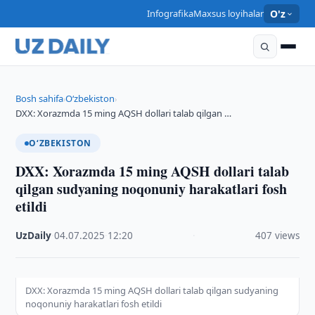
Infografika
Maxsus loyihalar
O'z
Bosh sahifa
O‘zbekiston
›
›
DXX: Xorazmda 15 ming AQSH dollari talab qilgan …
O‘ZBEKISTON
DXX: Xorazmda 15 ming AQSH dollari talab
qilgan sudyaning noqonuniy harakatlari fosh
etildi
UzDaily
·
04.07.2025
·
12:20
·
407 views
DXX: Xorazmda 15 ming AQSH dollari talab qilgan sudyaning
noqonuniy harakatlari fosh etildi