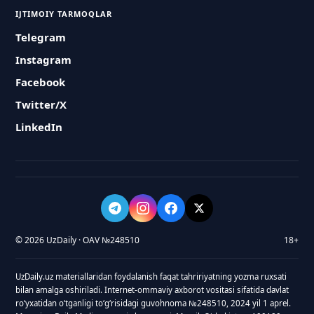
IJTIMOIY TARMOQLAR
Telegram
Instagram
Facebook
Twitter/X
LinkedIn
© 2026 UzDaily · OAV №248510
18+
UzDaily.uz materiallaridan foydalanish faqat tahririyatning yozma ruxsati
bilan amalga oshiriladi. Internet-ommaviy axborot vositasi sifatida davlat
roʻyxatidan oʻtganligi toʻgʻrisidagi guvohnoma №248510, 2024 yil 1 aprel.