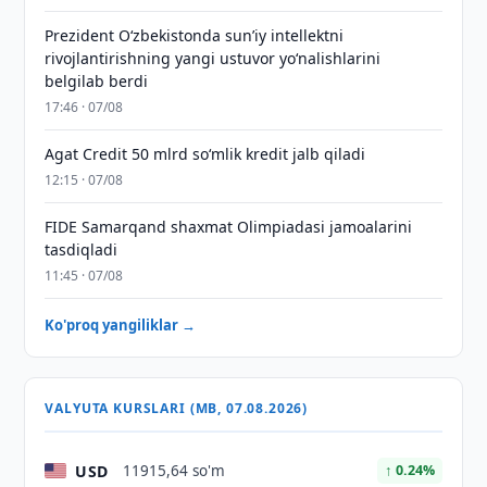
Prezident Oʻzbekistonda sunʼiy intellektni
rivojlantirishning yangi ustuvor yoʻnalishlarini
belgilab berdi
17:46 · 07/08
Agat Credit 50 mlrd so‘mlik kredit jalb qiladi
12:15 · 07/08
FIDE Samarqand shaxmat Olimpiadasi jamoalarini
tasdiqladi
11:45 · 07/08
Ko'proq yangiliklar →
VALYUTA KURSLARI (MB, 07.08.2026)
USD
11915,64 so'm
↑ 0.24%