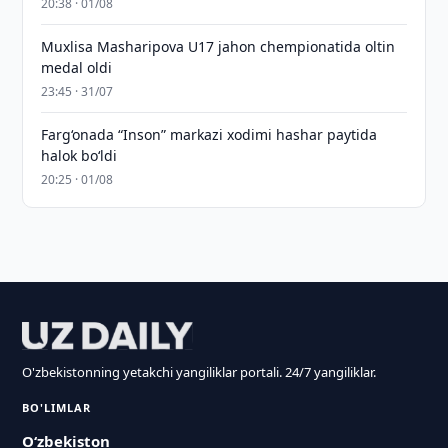
20:38 · 01/08
Muxlisa Masharipova U17 jahon chempionatida oltin
medal oldi
23:45 · 31/07
Farg‘onada “Inson” markazi xodimi hashar paytida
halok bo‘ldi
20:25 · 01/08
O'zbekistonning yetakchi yangiliklar portali. 24/7 yangiliklar.
BO'LIMLAR
O‘zbekiston