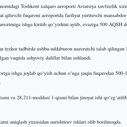
nomidagi Toshkent xalqaro aeroporti Aviatsiya xavfsizlik xiz
at qiluvchi fuqaroni aeroportda faoliyat yurituvchi mansabdor
 lavozimiga ishga kiritib qo‘yishini aytib, evaziga 500 AQSH d
 tezkor tadbirda ushbu uddaburon nazoratchi talab qilingan
lgan vaqtida ashyoviy dalillar bilan ushlandi.
ortga ishga joylab qo‘yish uchun o‘nga yaqin fuqarodan 500-
.
mi va 28,211-moddasi 1-qismi bilan jinoyat ishi qo‘zg‘atilib
rni aniqlash yuzasidan surishtiruv ishlari olib borilmoqda.