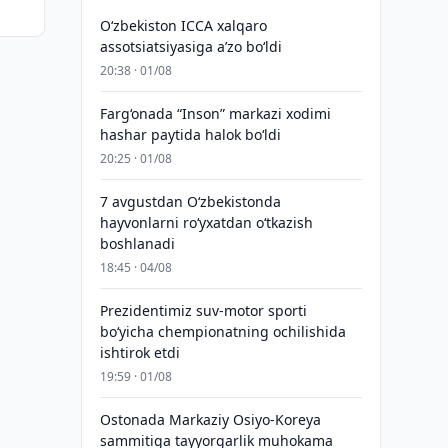
O‘zbekiston ICCA xalqaro
assotsiatsiyasiga aʼzo bo‘ldi
20:38 · 01/08
Farg‘onada “Inson” markazi xodimi
hashar paytida halok bo‘ldi
20:25 · 01/08
7 avgustdan O‘zbekistonda
hayvonlarni ro‘yxatdan o‘tkazish
boshlanadi
18:45 · 04/08
Prezidentimiz suv-motor sporti
bo‘yicha chempionatning ochilishida
ishtirok etdi
19:59 · 01/08
Ostonada Markaziy Osiyo-Koreya
sammitiga tayyorgarlik muhokama