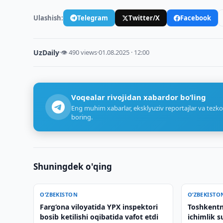
Ulashish:
Telegram
Twitter/X
Facebook
UzDaily
·
👁 490 views
·
01.08.2025 · 12:00
Voqealar rivojidan xabardor bo‘ling
Eng muhim xabarlar, eksklyuziv reportajlar va tezko
boring.
Shuningdek o'qing
O‘ZBEKISTON
O‘ZBEKISTO
Farg‘ona viloyatida YPX inspektori
Toshkentn
bosib ketilishi oqibatida vafot etdi
ichimlik s