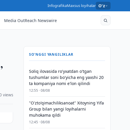
Infografika
Maxsus loyihalar
O'z
Media OutReach Newswire
SO'NGGI YANGILIKLAR
”
Soliq ilovasida ro'yxatdan o'tgan
tushumlar soni bo'yicha eng yaxshi 20
ta kompaniya nomi e'lon qilindi
12:55 · 08/08
0 views
"O'zto'qimachiliksanoat" Xitoyning Yifa
Group bilan yangi loyihalarni
muhokama qildi
12:45 · 08/08