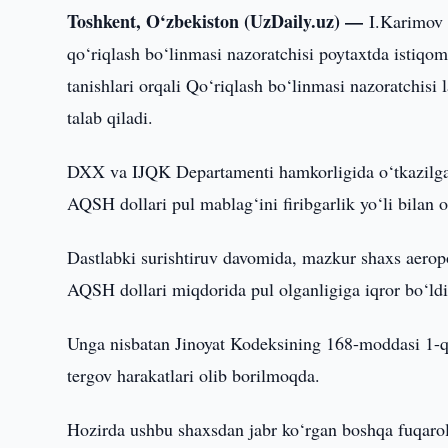
Toshkent, O‘zbekiston (UzDaily.uz) —
I.Karimov 
qo‘riqlash bo‘linmasi nazoratchisi poytaxtda istiqom
tanishlari orqali Qo‘riqlash bo‘linmasi nazoratchisi
talab qiladi.
DXX va IJQK Departamenti hamkorligida o‘tkazilgan
AQSH dollari pul mablag‘ini firibgarlik yo‘li bilan o
Dastlabki surishtiruv davomida, mazkur shaxs aerop
AQSH dollari miqdorida pul olganligiga iqror bo‘ldi
Unga nisbatan Jinoyat Kodeksining 168-moddasi 1-qis
tergov harakatlari olib borilmoqda.
Hozirda ushbu shaxsdan jabr ko‘rgan boshqa fuqarola