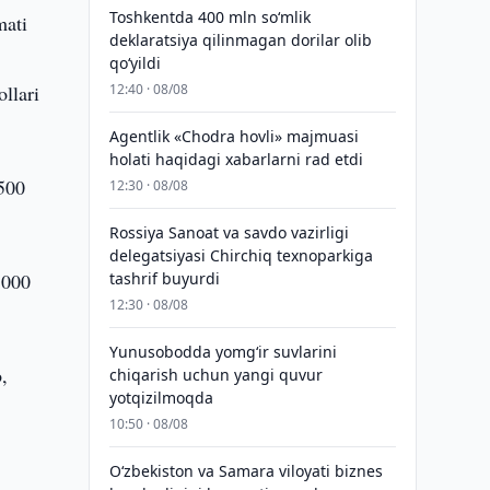
Toshkentda 400 mln so‘mlik
mati
deklaratsiya qilinmagan dorilar olib
qo‘yildi
ollari
12:40 · 08/08
Agentlik «Chodra hovli» majmuasi
holati haqidagi xabarlarni rad etdi
 500
12:30 · 08/08
Rossiya Sanoat va savdo vazirligi
delegatsiyasi Chirchiq texnoparkiga
1000
tashrif buyurdi
12:30 · 08/08
Yunusobodda yomg‘ir suvlarini
,
chiqarish uchun yangi quvur
yotqizilmoqda
10:50 · 08/08
Oʻzbekiston va Samara viloyati biznes