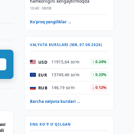
hamkorligini kengaytirmoqda
10:40 · 08/08
Ko'proq yangiliklar →
VALYUTA KURSLARI (MB, 07.08.2026)
USD
11915,64 so'm
↑ 0.24%
EUR
13749,46 so'm
↑ 0.23%
RUB
146,19 so'm
↓ 0.12%
Barcha valyuta kurslari →
asi
ENG KO'P O'QILGAN
di