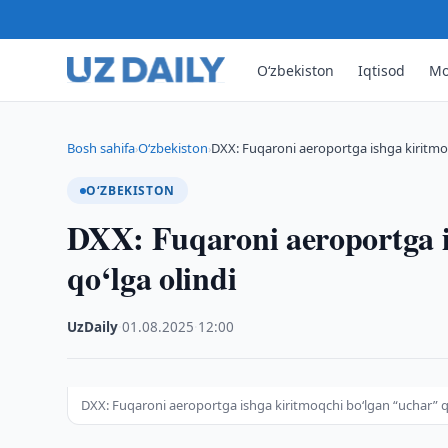
O‘zbekiston
Iqtisod
Mo
Bosh sahifa
O‘zbekiston
DXX: Fuqaroni aeroportga ishga kiritmo
›
›
O‘ZBEKISTON
DXX: Fuqaroni aeroportga i
qo‘lga olindi
UzDaily
·
01.08.2025
·
12:00
DXX: Fuqaroni aeroportga ishga kiritmoqchi bo‘lgan “uchar” qo