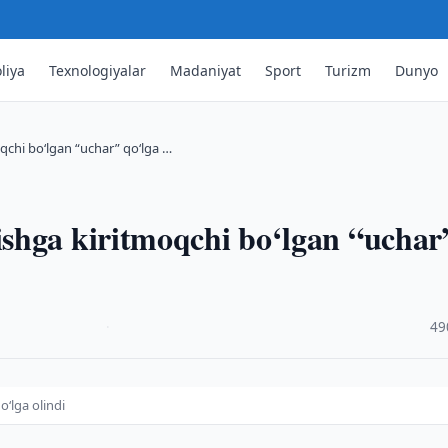
liya
Texnologiyalar
Madaniyat
Sport
Turizm
Dunyo
qchi bo‘lgan “uchar” qo‘lga …
shga kiritmoqchi bo‘lgan “uchar
·
49
‘lga olindi