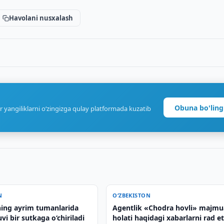
Havolani nusxalash
Obuna bo'ling
r yangiliklarni o‘zingizga qulay platformada kuzatib
N
O‘ZBEKISTON
ing ayrim tumanlarida
Agentlik «Chodra hovli» majmu
uvi bir sutkaga o‘chiriladi
holati haqidagi xabarlarni rad et