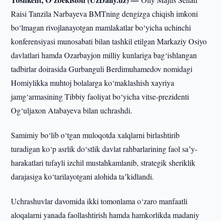
Raisi Tanzila Narbayeva BMTning dengizga chiqish imkoni
bo‘lmagan rivojlanayotgan mamlakatlar bo‘yicha uchinchi
konferensiyasi munosabati bilan tashkil etilgan Markaziy Osiyo
davlatlari hamda Ozarbayjon milliy kunlariga bag‘ishlangan
tadbirlar doirasida Gurbanguli Berdimuhamedov nomidagi
Homiylikka muhtoj bolalarga ko‘maklashish xayriya
jamg‘armasining Tibbiy faoliyat bo‘yicha vitse-prezidenti
Og‘uljaxon Atabayeva bilan uchrashdi.
Samimiy bo‘lib o‘tgan muloqotda xalqlarni birlashtirib
turadigan ko‘p asrlik do‘stlik davlat rahbarlarining faol saʼy-
harakatlari tufayli izchil mustahkamlanib, strategik sheriklik
darajasiga ko‘tarilayotgani alohida taʼkidlandi.
Uchrashuvlar davomida ikki tomonlama o‘zaro manfaatli
aloqalarni yanada faollashtirish hamda hamkorlikda madaniy