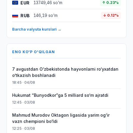
EUR
13749,46 so'm
↑ 0.23%
RUB
146,19 so'm
↓ 0.12%
Barcha valyuta kurslari →
ENG KO'P O'QILGAN
7 avgustdan O‘zbekistonda hayvonlarni ro‘yxatdan
o‘tkazish boshlanadi
18:45 · 04/08
Hukumat “Bunyodkor”ga 5 milliard so‘m ajratdi
12:45 · 03/08
Mahmud Murodov Oktagon ligasida yarim og‘ir
vazn chempioni bo‘ldi
12:25 · 03/08