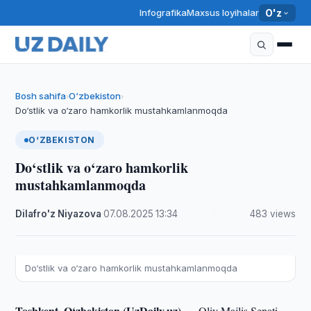
Infografika
Maxsus loyihalar
O'z
Bosh sahifa
O‘zbekiston
›
›
Do‘stlik va o‘zaro hamkorlik mustahkamlanmoqda
O‘ZBEKISTON
Do‘stlik va o‘zaro hamkorlik
mustahkamlanmoqda
Dilafro'z Niyazova
·
07.08.2025
·
13:34
·
483 views
Do‘stlik va o‘zaro hamkorlik mustahkamlanmoqda
Toshkent, O‘zbekiston (UzDaily.uz) —
Oliy Majlis Senati