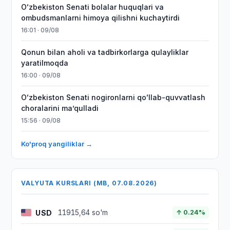
Oʻzbekiston Senati bolalar huquqlari va
ombudsmanlarni himoya qilishni kuchaytirdi
16:01 · 09/08
Qonun bilan aholi va tadbirkorlarga qulayliklar
yaratilmoqda
16:00 · 09/08
Oʻzbekiston Senati nogironlarni qoʻllab-quvvatlash
choralarini maʼqulladi
15:56 · 09/08
Ko'proq yangiliklar →
VALYUTA KURSLARI (MB, 07.08.2026)
USD
11915,64 so'm
↑ 0.24%