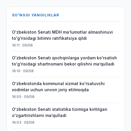
SO'NGGI YANGILIKLAR
Oʻzbekiston Senati MDH maʼlumotlar almashinuvi
toʻgʻrisidagi bitimni ratifikatsiya qildi
16:11 · 09/08
Oʻzbekiston Senati qochqinlarga yordam koʻrsatish
toʻgʻrisidagi shartnomani bekor qilishni maʼqulladi
16:10 · 09/08
Oʻzbekistonda kommunal xizmat koʻrsatuvchi
xodimlar uchun unvon joriy etilmoqda
16:05 · 09/08
Oʻzbekiston Senati statistika tizimiga kiritilgan
oʻzgartirishlarni maʼqulladi
16:03 · 09/08