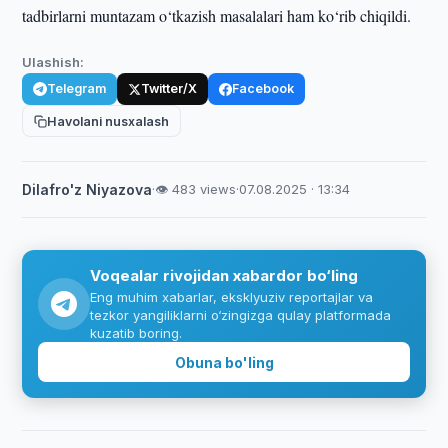
tadbirlarni muntazam o‘tkazish masalalari ham ko‘rib chiqildi.
Ulashish:
Telegram
Twitter/X
Facebook
Havolani nusxalash
Dilafro'z Niyazova
·
👁 483 views
·
07.08.2025 · 13:34
Voqealar rivojidan xabardor bo‘ling
Eng muhim xabarlar, eksklyuziv reportajlar va
tezkor yangiliklarni o‘zingizga qulay platformada
kuzatib boring.
Obuna bo'ling