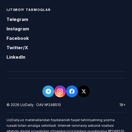
IJTIMOIY TARMOQLAR
Telegram
Instagram
Facebook
Twitter/X
LinkedIn
© 2026 UzDaily · OAV №248510
18+
UzDaily.uz materiallaridan foydalanish faqat tahririyatning yozma
ruxsati bilan amalga oshiriladi. Internet-ommaviy axborot vositasi
sifatida davlat roʻyxatidan oʻtganligi toʻgʻrisidagi guvohnoma №248510,