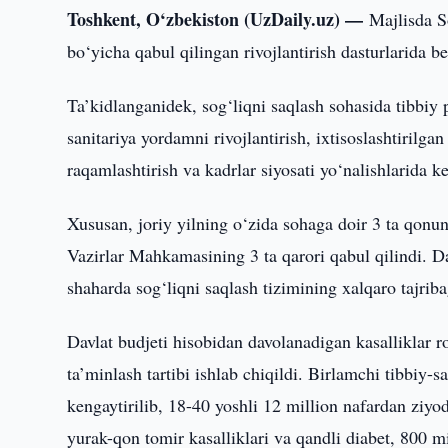
Toshkent, O‘zbekiston (UzDaily.uz) —
Majlisda S
bo‘yicha qabul qilingan rivojlantirish dasturlarida be
Ta’kidlanganidek, sog‘liqni saqlash sohasida tibbiy p
sanitariya yordamni rivojlantirish, ixtisoslashtirilga
raqamlashtirish va kadrlar siyosati yo‘nalishlarida 
Xususan, joriy yilning o‘zida sohaga doir 3 ta qonu
Vazirlar Mahkamasining 3 ta qarori qabul qilindi. D
shaharda sog‘liqni saqlash tizimining xalqaro tajriba
Davlat budjeti hisobidan davolanadigan kasalliklar ro‘
ta’minlash tartibi ishlab chiqildi. Birlamchi tibbiy-s
kengaytirilib, 18-40 yoshli 12 million nafardan ziyo
yurak-qon tomir kasalliklari va qandli diabet, 800 mi