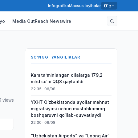
Infografika
Maxsus loyihalar
O'z
yo
Media OutReach Newswire
SO'NGGI YANGILIKLAR
Kam taʼminlangan oilalarga 179,2
mlrd so‘m QQS qaytarildi
22:35 · 06/08
5 views
YXHT O‘zbekistonda ayollar mehnat
migratsiyasi uchun mustahkamroq
boshqaruvni qo‘llab-quvvatlaydi
22:30 · 06/08
“Uzbekistan Airports” va “Loong Air”