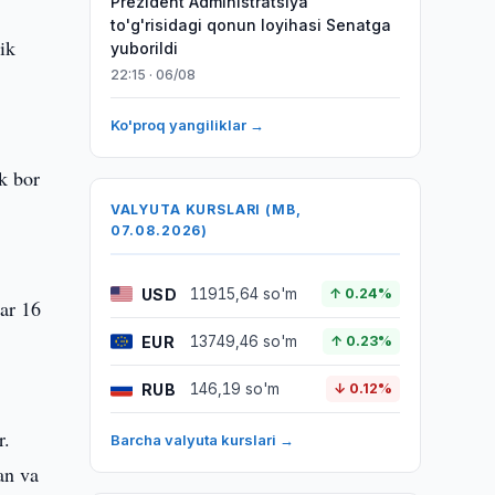
Prezident Administratsiya
to'g'risidagi qonun loyihasi Senatga
ik
yuborildi
22:15 · 06/08
Ko'proq yangiliklar →
lk bor
VALYUTA KURSLARI (MB,
07.08.2026)
USD
11915,64 so'm
↑ 0.24%
lar 16
EUR
13749,46 so'm
↑ 0.23%
RUB
146,19 so'm
↓ 0.12%
r.
Barcha valyuta kurslari →
an va