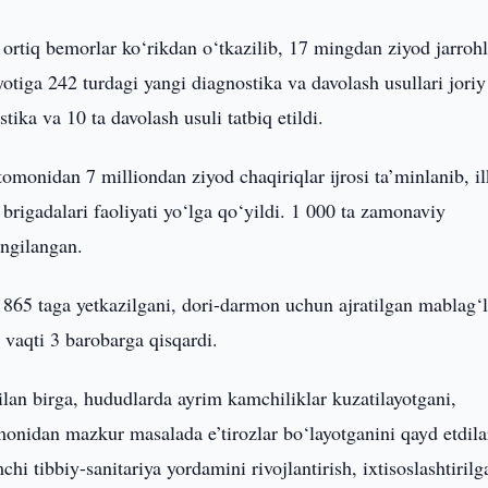
 ortiq bemorlar ko‘rikdan o‘tkazilib, 17 mingdan ziyod jarrohl
yotiga 242 turdagi yangi diagnostika va davolash usullari joriy
stika va 10 ta davolash usuli tatbiq etildi.
tomonidan 7 milliondan ziyod chaqiriqlar ijrosi ta’minlanib, i
rigadalari faoliyati yo‘lga qo‘yildi. 1 000 ta zamonaviy
angilangan.
 865 taga yetkazilgani, dori-darmon uchun ajratilgan mablag‘
 vaqti 3 barobarga qisqardi.
ilan birga, hududlarda ayrim kamchiliklar kuzatilayotgani,
monidan mazkur masalada e’tirozlar bo‘layotganini qayd etdila
hi tibbiy-sanitariya yordamini rivojlantirish, ixtisoslashtirilg