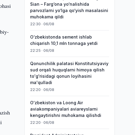
Sian – Farg‘ona yo‘nalishida
ohasi
parvozlarni yo‘lga qo‘yish masalasini
muhokama qildi
22:30 · 06/08
bbiy-
O‘zbekistonda sement ishlab
chiqarish 10,1 mln tonnaga yetdi
22:25 · 06/08
Qonunchilik palatasi Konstitutsiyaviy
sud orqali huquqlarni himoya qilish
to'g'risidagi qonun loyihasini
ma'qulladi
22:20 · 06/08
Oʻzbekiston va Loong Air
aviakompaniyalari aviareyslarni
azish
kengaytirishni muhokama qilishdi
i
22:20 · 06/08