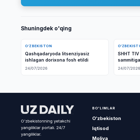
Shuningdek o'qing
O‘ZBEKISTON
O‘ZBEKIST
Qashqadaryoda litsenziyasiz
SHHT TIV 
ishlagan dorixona fosh etildi
sammitiga
muhokama
24/07/2026
24/07/202
BO'LIMLAR
O‘zbekiston
O'zbekistonning yetakchi
yangiliklar portali. 24/7
Iqtisod
yangiliklar.
Moliya