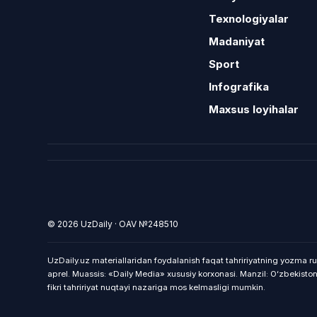
Texnologiyalar
Madaniyat
Sport
Infografika
Maxsus loyihalar
© 2026 UzDaily · OAV №248510
UzDaily.uz materiallaridan foydalanish faqat tahririyatning yozma ru
aprel. Muassis: «Daily Media» xususiy korxonasi. Manzil: Oʻzbekist
fikri tahririyat nuqtayi nazariga mos kelmasligi mumkin.