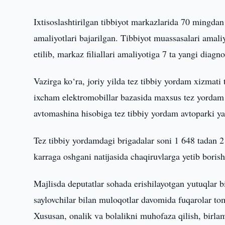
Ixtisoslashtirilgan tibbiyot markazlarida 70 mingdan
amaliyotlari bajarilgan. Tibbiyot muassasalari amali
etilib, markaz filiallari amaliyotiga 7 ta yangi diagno
Vazirga ko‘ra, joriy yilda tez tibbiy yordam xizmati 
ixcham elektromobillar bazasida maxsus tez yordam b
avtomashina hisobiga tez tibbiy yordam avtoparki y
Tez tibbiy yordamdagi brigadalar soni 1 648 tadan 2
karraga oshgani natijasida chaqiruvlarga yetib borish
Majlisda deputatlar sohada erishilayotgan yutuqlar b
saylovchilar bilan muloqotlar davomida fuqarolar to
Xususan, onalik va bolalikni muhofaza qilish, birlamc