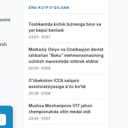
.
ENG KO'P O'QILGAN
amini
Toshkentda kichik biznesga bino va
yer bepul beriladi
23:07 · 31/07
rali
Markaziy Osiyo va Ozarbayjon davlat
rahbarlari “Boku” mehmonxonasining
ochilish marosimida ishtirok etdilar
00:00 · 01/08
O‘zbekiston ICCA xalqaro
assotsiatsiyasiga aʼzo bo‘ldi
20:38 · 01/08
Muxlisa Masharipova U17 jahon
chempionatida oltin medal oldi
23:45 · 31/07