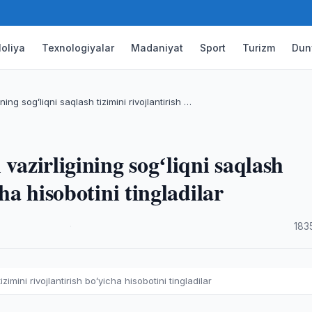
oliya
Texnologiyalar
Madaniyat
Sport
Turizm
Dun
ning sogʻliqni saqlash tizimini rivojlantirish …
 vazirligining sogʻliqni saqlash
cha hisobotini tingladilar
·
183
zimini rivojlantirish boʻyicha hisobotini tingladilar