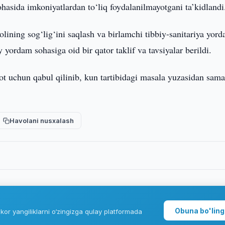
ohasida imkoniyatlardan to‘liq foydalanilmayotgani ta’kidlandi
ning sog‘lig‘ini saqlash va birlamchi tibbiy-sanitariya yord
iy yordam sohasiga oid bir qator taklif va tavsiyalar berildi.
ot uchun qabul qilinib, kun tartibidagi masala yuzasidan sama
Havolani nusxalash
Obuna bo'ling
kor yangiliklarni o‘zingizga qulay platformada