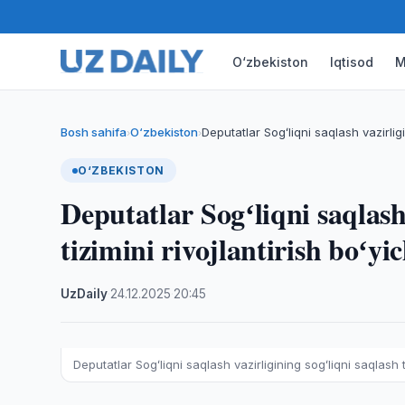
O‘zbekiston
Iqtisod
M
Bosh sahifa
O‘zbekiston
Deputatlar Sogʻliqni saqlash vazirligi
›
›
O‘ZBEKISTON
Deputatlar Sogʻliqni saqlash
tizimini rivojlantirish boʻyi
UzDaily
·
24.12.2025
·
20:45
Deputatlar Sogʻliqni saqlash vazirligining sogʻliqni saqlash ti