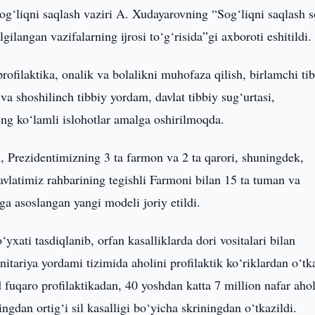
og‘liqni saqlash vaziri A. Xudayarovning “Sog‘liqni saqlash s
lgilangan vazifalarning ijrosi to‘g‘risida”gi axboroti eshitildi.
rofilaktika, onalik va bolalikni muhofaza qilish, birlamchi ti
n va shoshilinch tibbiy yordam, davlat tibbiy sug‘urtasi,
keng ko‘lamli islohotlar amalga oshirilmoqda.
n, Prezidentimizning 3 ta farmon va 2 ta qarori, shuningdek,
avlatimiz rahbarining tegishli Farmoni bilan 15 ta tuman va
ga asoslangan yangi modeli joriy etildi.
yxati tasdiqlanib, orfan kasalliklarda dori vositalari bilan
anitariya yordami tizimida aholini profilaktik ko‘riklardan o‘tk
d fuqaro profilaktikadan, 40 yoshdan katta 7 million nafar ahol
ngdan ortig‘i sil kasalligi bo‘yicha skriningdan o‘tkazildi.