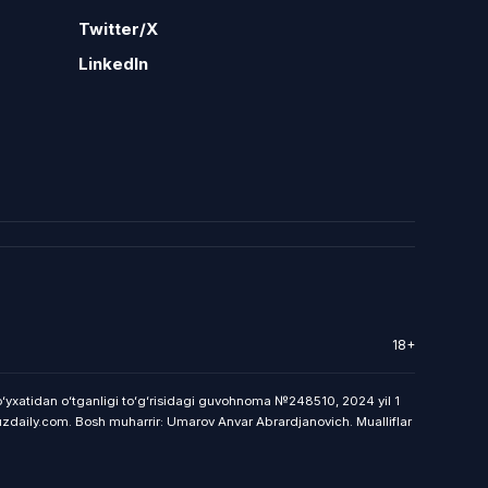
Twitter/X
LinkedIn
18+
 roʻyxatidan oʻtganligi toʻgʻrisidagi guvohnoma №248510, 2024 yil 1
uzdaily.com. Bosh muharrir: Umarov Anvar Abrardjanovich. Mualliflar