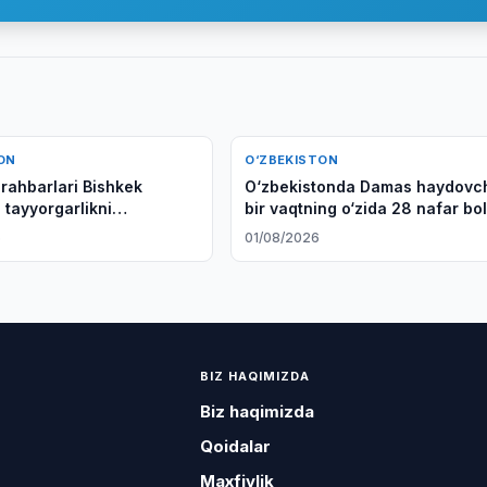
ON
O‘ZBEKISTON
rahbarlari Bishkek
O‘zbekistonda Damas haydovch
 tayyorgarlikni
bir vaqtning o‘zida 28 nafar bo
 qildi
tashidi
6
01/08/2026
BIZ HAQIMIZDA
Biz haqimizda
Qoidalar
Maxfiylik