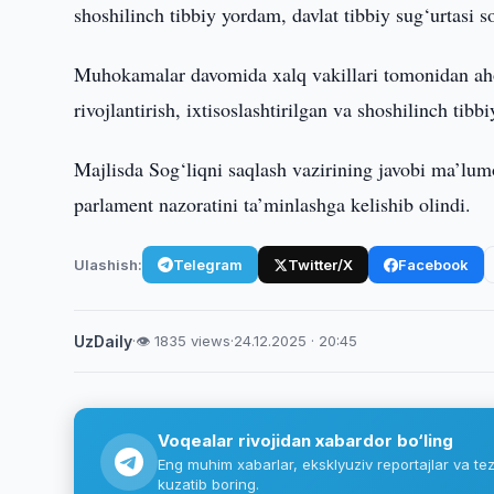
shoshilinch tibbiy yordam, davlat tibbiy sug‘urtasi s
Muhokamalar davomida xalq vakillari tomonidan aholi
rivojlantirish, ixtisoslashtirilgan va shoshilinch tibb
Majlisda Sog‘liqni saqlash vazirining javobi ma’lum
parlament nazoratini ta’minlashga kelishib olindi.
Ulashish:
Telegram
Twitter/X
Facebook
UzDaily
·
👁 1835 views
·
24.12.2025 · 20:45
Voqealar rivojidan xabardor bo‘ling
Eng muhim xabarlar, eksklyuziv reportajlar va tez
kuzatib boring.