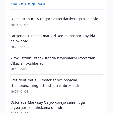
ENG KO'P O'QILGAN
O‘zbekiston ICCA xalqaro assotsiatsiyasiga aʼzo bo‘ldi
20:38 · 01/08
Farg‘onada “Inson” markazi xodimi hashar paytida
halok bo‘ldi
20:25 · 01/08
7 avgustdan O‘zbekistonda hayvonlarni ro‘yxatdan
o‘tkazish boshlanadi
18:45 · 04/08
Prezidentimiz suv-motor sporti bo‘yicha
chempionatning ochilishida ishtirok etdi
19:59 · 01/08
Ostonada Markaziy Osiyo-Koreya sammitiga
tayyorgarlik muhokama qilindi