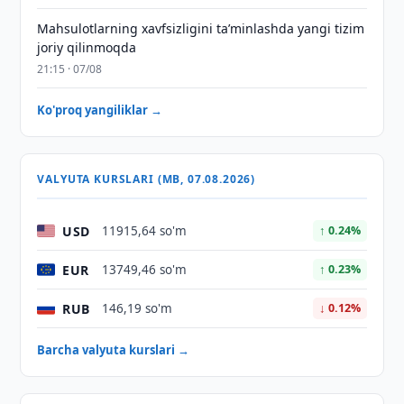
Mahsulotlarning xavfsizligini taʼminlashda yangi tizim
joriy qilinmoqda
21:15 · 07/08
Ko'proq yangiliklar →
VALYUTA KURSLARI (MB, 07.08.2026)
USD
11915,64 so'm
↑ 0.24%
EUR
13749,46 so'm
↑ 0.23%
RUB
146,19 so'm
↓ 0.12%
Barcha valyuta kurslari →