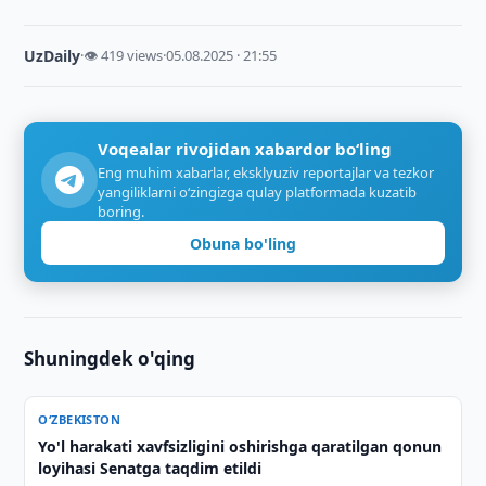
UzDaily
·
👁 419 views
·
05.08.2025 · 21:55
Voqealar rivojidan xabardor bo‘ling
Eng muhim xabarlar, eksklyuziv reportajlar va tezkor
yangiliklarni o‘zingizga qulay platformada kuzatib
boring.
Obuna bo'ling
Shuningdek o'qing
O‘ZBEKISTON
Yo'l harakati xavfsizligini oshirishga qaratilgan qonun
loyihasi Senatga taqdim etildi