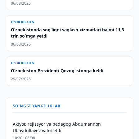
06/08/2026
O‘ZBEKISTON
O‘zbekistonda sog‘liqni saqlash xizmatlari hajmi 11,3
trln so‘mga yetdi
06/08/2026
O‘ZBEKISTON
Oʻzbekiston Prezidenti Qozogʻistonga keldi
29/07/2026
SO'NGGI YANGILIKLAR
Aktyor, rejissyor va pedagog Abdumannon
Ubaydullayev vafot etdi
10:20 · 08/08