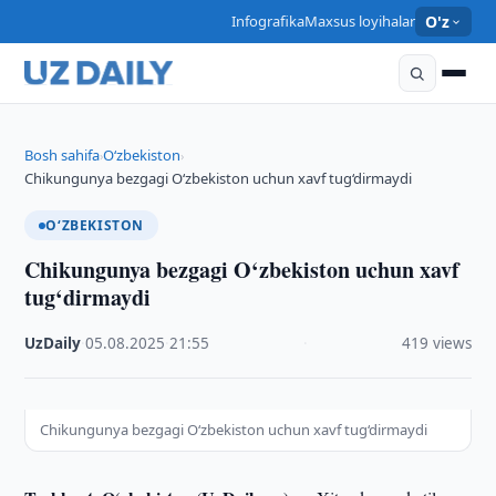
Infografika
Maxsus loyihalar
O'z
Bosh sahifa
O‘zbekiston
›
›
Chikungunya bezgagi O‘zbekiston uchun xavf tug‘dirmaydi
O‘ZBEKISTON
Chikungunya bezgagi O‘zbekiston uchun xavf
tug‘dirmaydi
UzDaily
·
05.08.2025
·
21:55
·
419 views
Chikungunya bezgagi O‘zbekiston uchun xavf tug‘dirmaydi