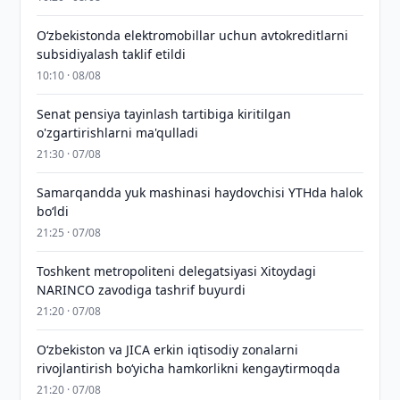
O‘zbekistonda elektromobillar uchun avtokreditlarni
subsidiyalash taklif etildi
10:10 · 08/08
Senat pensiya tayinlash tartibiga kiritilgan
o'zgartirishlarni ma'qulladi
21:30 · 07/08
Samarqandda yuk mashinasi haydovchisi YTHda halok
bo‘ldi
21:25 · 07/08
Toshkent metropoliteni delegatsiyasi Xitoydagi
NARINCO zavodiga tashrif buyurdi
21:20 · 07/08
Oʻzbekiston va JICA erkin iqtisodiy zonalarni
rivojlantirish boʻyicha hamkorlikni kengaytirmoqda
21:20 · 07/08