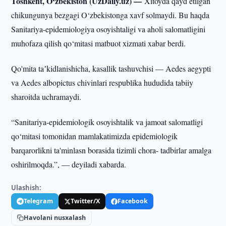
Toshkent, O‘zbekiston (UzDaily.uz) —
Xitoyda qayd etilgan
chikungunya bezgagi O‘zbekistonga xavf solmaydi. Bu haqda
Sanitariya-epidemiologiya osoyishtaligi va aholi salomatligini
muhofaza qilish qo‘mitasi matbuot xizmati xabar berdi.
Qo'mita taʼkidlanishicha, kasallik tashuvchisi — Aedes aegypti
va Aedes albopictus chivinlari respublika hududida tabiiy
sharoitda uchramaydi.
“Sanitariya-epidemiologik osoyishtalik va jamoat salomatligi
qo‘mitasi tomonidan mamlakatimizda epidemiologik
barqarorlikni ta'minlasn borasida tizimli chora- tadbirlar amalga
oshirilmoqda.”, — deyiladi xabarda.
Ulashish:
Telegram
Twitter/X
Facebook
Havolani nusxalash