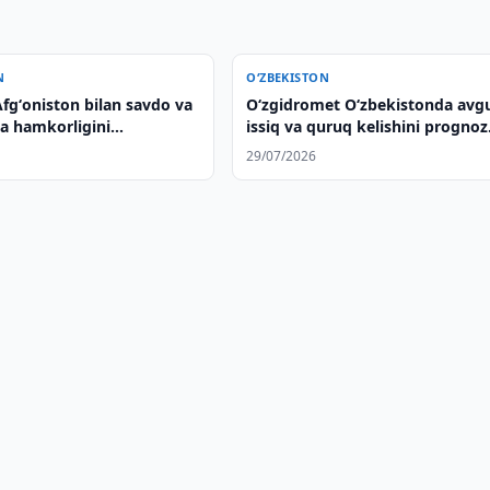
N
O‘ZBEKISTON
fgʻoniston bilan savdo va
O‘zgidromet O‘zbekistonda avg
ya hamkorligini
issiq va quruq kelishini prognoz
rmoqda
qildi
29/07/2026