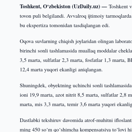
Toshkent, O‘zbekiston (UzDaily.uz) —
Toshkent v
tovon puli belgilandi. Avvalroq ijtimoiy tarmoqlard
bu ekspertiza tomonidan tasdiqlangan edi.
Oqova suvlarning chiqish joylaridan olingan laborator
birinchi sonli tashlamasida muallaq moddalar chekl
3,5 marta, sulfatlar 2,3 marta, fosfatlar 1,3 marta,
12,4 marta yuqori ekanligi aniqlangan.
Shuningdek, obyektning uchinchi sonli tashlamasi
ioni 19,9 marta, azot nitrit 8,5 marta, sulfatlar 2,8
marta, mis 3,3 marta, temir 3,6 marta yuqori ekanli
Dastlabki tekshiruv davomida atrof-muhitni iflosla
ming 450 so‘m qo‘shimcha kompensatsiya to‘lovi hi