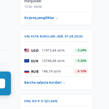
maʼqulladi
15:56 · 09/08
Ko'proq yangiliklar →
VALYUTA KURSLARI (MB, 07.08.2026)
USD
11915,64 so'm
↑ 0.24%
EUR
13749,46 so'm
↑ 0.23%
RUB
146,19 so'm
↓ 0.12%
Barcha valyuta kurslari →
ENG KO'P O'QILGAN