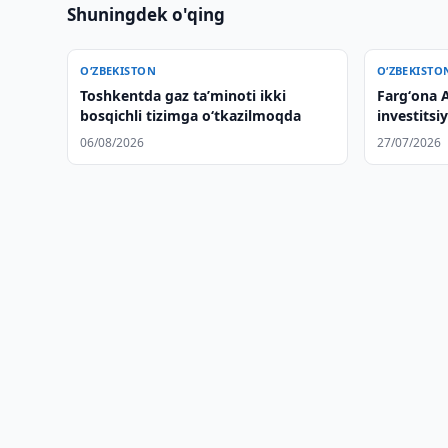
Shuningdek o'qing
O‘ZBEKISTON
O‘ZBEKISTO
Toshkentda gaz taʼminoti ikki
Fargʻona A
bosqichli tizimga o‘tkazilmoqda
investitsi
kengayti
06/08/2026
27/07/2026