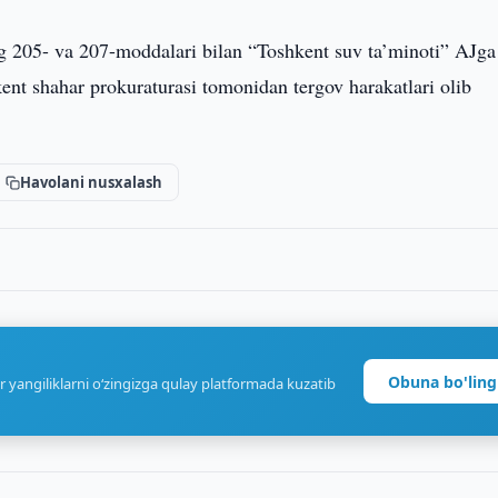
 205- va 207-moddalari bilan “Toshkent suv ta’minoti” AJga
ent shahar prokuraturasi tomonidan tergov harakatlari olib
Havolani nusxalash
Obuna bo'ling
r yangiliklarni o‘zingizga qulay platformada kuzatib