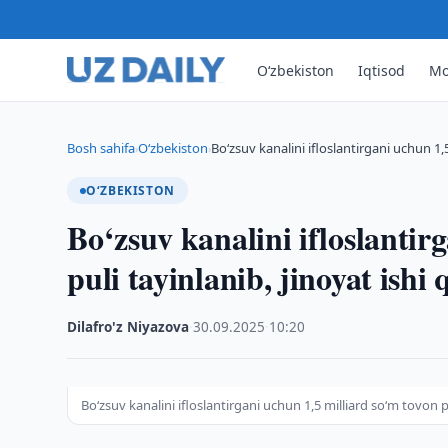
O‘zbekiston
Iqtisod
Mo
Bosh sahifa
O‘zbekiston
Bo‘zsuv kanalini ifloslantirgani uchun 1
›
›
O‘ZBEKISTON
Bo‘zsuv kanalini ifloslantir
puli tayinlanib, jinoyat ishi 
Dilafro'z Niyazova
·
30.09.2025
·
10:20
Bo‘zsuv kanalini ifloslantirgani uchun 1,5 milliard so‘m tovon pu