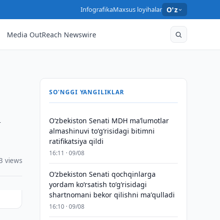
Infografika
Maxsus loyihalar
O'z
Media OutReach Newswire
SO'NGGI YANGILIKLAR
n
Oʻzbekiston Senati MDH maʼlumotlar
almashinuvi toʻgʻrisidagi bitimni
ratifikatsiya qildi
16:11 · 09/08
3 views
Oʻzbekiston Senati qochqinlarga
yordam koʻrsatish toʻgʻrisidagi
shartnomani bekor qilishni maʼqulladi
16:10 · 09/08