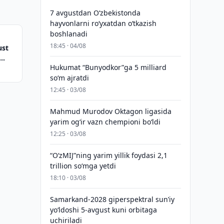
7 avgustdan O‘zbekistonda
hayvonlarni ro‘yxatdan o‘tkazish
boshlanadi
18:45 · 04/08
ust
Hukumat “Bunyodkor”ga 5 milliard
so‘m ajratdi
12:45 · 03/08
Mahmud Murodov Oktagon ligasida
yarim og‘ir vazn chempioni bo‘ldi
12:25 · 03/08
“O‘zMIJ”ning yarim yillik foydasi 2,1
trillion so‘mga yetdi
18:10 · 03/08
Samarkand-2028 giperspektral sun’iy
yo‘ldoshi 5-avgust kuni orbitaga
uchiriladi