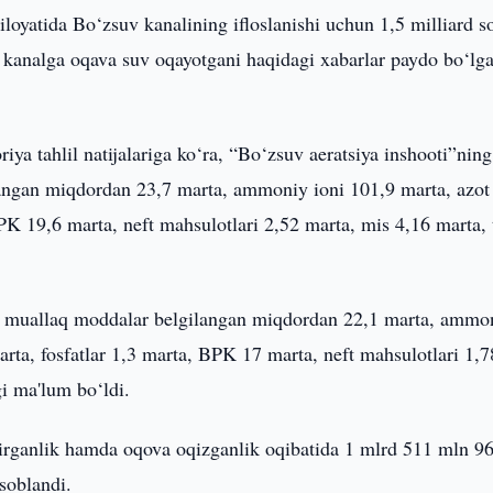
iloyatida Bo‘zsuv kanalining ifloslanishi uchun 1,5 milliard 
a kanalga oqava suv oqayotgani haqidagi xabarlar paydo bo‘lg
iya tahlil natijalariga ko‘ra, “Bo‘zsuv aeratsiya inshooti”ning
angan miqdordan 23,7 marta, ammoniy ioni 101,9 marta, azot n
 BPK 19,6 marta, neft mahsulotlari 2,52 marta, mis 4,16 marta,
da muallaq moddalar belgilangan miqdordan 22,1 marta, ammo
 marta, fosfatlar 1,3 marta, BPK 17 marta, neft mahsulotlari 1,7
gi ma'lum bo‘ldi.
ntirganlik hamda oqova oqizganlik oqibatida 1 mlrd 511 mln 9
soblandi.