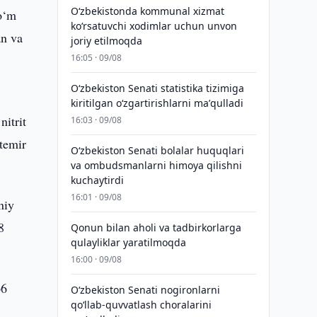
Oʻzbekistonda kommunal xizmat
so‘m
koʻrsatuvchi xodimlar uchun unvon
an va
joriy etilmoqda
16:05 · 09/08
Oʻzbekiston Senati statistika tizimiga
kiritilgan oʻzgartirishlarni maʼqulladi
itrit
16:03 · 09/08
 temir
Oʻzbekiston Senati bolalar huquqlari
va ombudsmanlarni himoya qilishni
kuchaytirdi
16:01 · 09/08
niy
8
Qonun bilan aholi va tadbirkorlarga
qulayliklar yaratilmoqda
16:00 · 09/08
66
Oʻzbekiston Senati nogironlarni
qoʻllab-quvvatlash choralarini