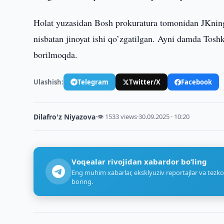
Holat yuzasidan Bosh prokuratura tomonidan JKning
nisbatan jinoyat ishi qo’zgatilgan. Ayni damda Toshk
borilmoqda.
Ulashish:
Telegram
Twitter/X
Facebook
Dilafro'z Niyazova
·
👁 1533 views
·
30.09.2025 · 10:20
Voqealar rivojidan xabardor bo‘ling
Eng muhim xabarlar, eksklyuziv reportajlar va tezko
boring.