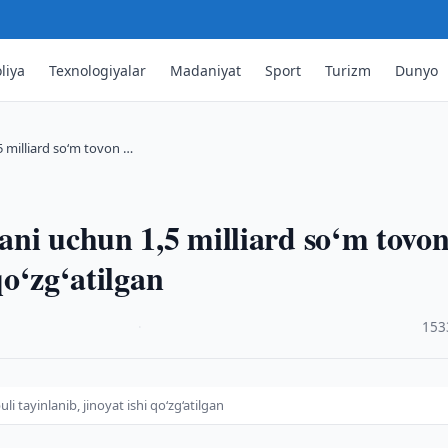
liya
Texnologiyalar
Madaniyat
Sport
Turizm
Dunyo
,5 milliard so‘m tovon …
gani uchun 1,5 milliard so‘m tovo
qo‘zg‘atilgan
·
153
li tayinlanib, jinoyat ishi qo‘zg‘atilgan