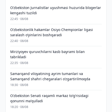
O‘zbekiston Jurnalistlar uyushmasi huzurida blogerlar
kengashi tuzildi
22:45 · 08/08
O‘zbekistonlik hakamlar Osiyo Chempionlar ligasi
saralash o‘yinlarini boshqaradi
22:40 · 08/08
Mirziyoyev quruvchilarni kasb bayrami bilan
tabrikladi
22:35 · 08/08
Samarqand viloyatining ayrim tumanlari va
Samarqand shahri chegaralari oʻzgartirilmoqda
18:30 · 08/08
Oʻzbekiston Senati raqamli markaz toʻgʻrisidagi
qonunni maʼqulladi
18:20 · 08/08