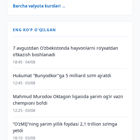
Barcha valyuta kurslari →
ENG KO'P O'QILGAN
7 avgustdan O‘zbekistonda hayvonlarni ro‘yxatdan
o‘tkazish boshlanadi
18:45 · 04/08
Hukumat “Bunyodkor”ga 5 milliard so‘m ajratdi
12:45 · 03/08
Mahmud Murodov Oktagon ligasida yarim og‘ir vazn
chempioni bo‘ldi
12:25 · 03/08
“O‘zMIJ”ning yarim yillik foydasi 2,1 trillion so‘mga
yetdi
18:10 · 03/08