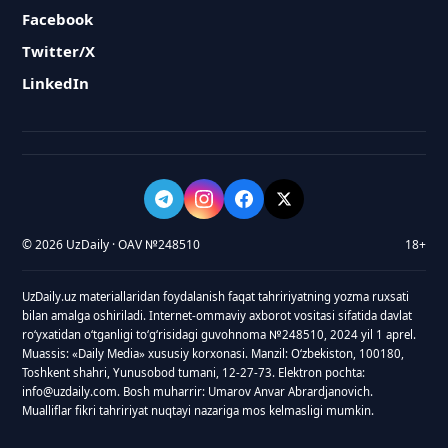
Facebook
Twitter/X
LinkedIn
© 2026 UzDaily · OAV №248510
18+
UzDaily.uz materiallaridan foydalanish faqat tahririyatning yozma ruxsati
bilan amalga oshiriladi. Internet-ommaviy axborot vositasi sifatida davlat
roʻyxatidan oʻtganligi toʻgʻrisidagi guvohnoma №248510, 2024 yil 1 aprel.
Muassis: «Daily Media» xususiy korxonasi. Manzil: Oʻzbekiston, 100180,
Toshkent shahri, Yunusobod tumani, 12-27-73. Elektron pochta:
info@uzdaily.com. Bosh muharrir: Umarov Anvar Abrardjanovich.
Mualliflar fikri tahririyat nuqtayi nazariga mos kelmasligi mumkin.