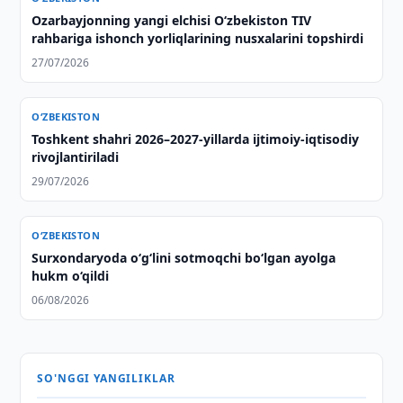
Ozarbayjonning yangi elchisi O‘zbekiston TIV
rahbariga ishonch yorliqlarining nusxalarini topshirdi
27/07/2026
O‘ZBEKISTON
Toshkent shahri 2026–2027-yillarda ijtimoiy-iqtisodiy
rivojlantiriladi
29/07/2026
O‘ZBEKISTON
Surxondaryoda o‘g‘lini sotmoqchi bo‘lgan ayolga
hukm o‘qildi
06/08/2026
SO'NGGI YANGILIKLAR