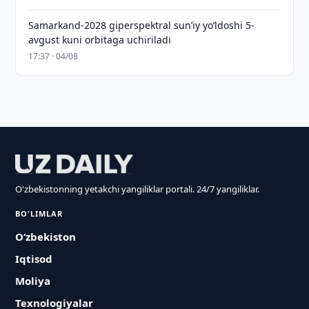
Samarkand-2028 giperspektral sun’iy yo‘ldoshi 5-
avgust kuni orbitaga uchiriladi
17:37 · 04/08
O'zbekistonning yetakchi yangiliklar portali. 24/7 yangiliklar.
BO'LIMLAR
O‘zbekiston
Iqtisod
Moliya
Texnologiyalar