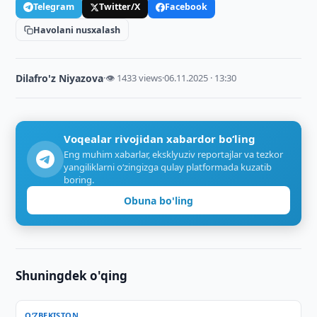
Telegram
Twitter/X
Facebook
Havolani nusxalash
Dilafro'z Niyazova
·
👁 1433 views
·
06.11.2025 · 13:30
Voqealar rivojidan xabardor bo‘ling
Eng muhim xabarlar, eksklyuziv reportajlar va tezkor
yangiliklarni o‘zingizga qulay platformada kuzatib
boring.
Obuna bo'ling
Shuningdek o'qing
O‘ZBEKISTON