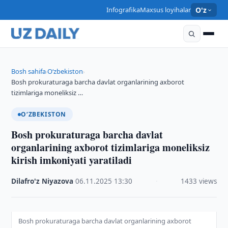
Infografika
Maxsus loyihalar
O'z
Bosh sahifa
O‘zbekiston
›
›
Bosh prokuraturaga barcha davlat organlarining axborot
tizimlariga moneliksiz …
O‘ZBEKISTON
Bosh prokuraturaga barcha davlat
organlarining axborot tizimlariga moneliksiz
kirish imkoniyati yaratiladi
Dilafro'z Niyazova
·
06.11.2025
·
13:30
·
1433 views
Bosh prokuraturaga barcha davlat organlarining axborot