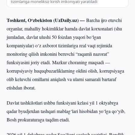
tizimlariga moneliksiz kirish imkoniyati yaratiladi
Toshkent, O‘zbekiston (UzDaily.uz) —
Barcha ijro etuvchi
organlar, mahalliy hokimliklar hamda davlat korxonalari (shu
jumladan, davlat ulushi 50 foizdan yuqori bo‘lgan
kompaniyalar) o‘z axborot tizimlariga real vaqt rejimida
monitoring qilish imkonini beruvchi “raqamli nazorat”
funksiyasini joriy etadi. Mazkur choraning maqsadi —
korrupsiyaviy huquqbuzarliklarning oldini olish, korrupsiyaga
olib keluvchi omillarni aniqlash va ularni samarali bartaraf
etishdan iborat.
Davlat tashkilotlari ushbu funksiyani kelasi yil 1 oktyabrga
qadar byudjetdan tashqari mablag‘lari hisobidan yo‘lga qo‘yib,
Bosh prokuraturaga taqdim etadi.
2026 yil 1 dekabrga qadar Sog‘liqni saqlash vazirligi, Bandlik