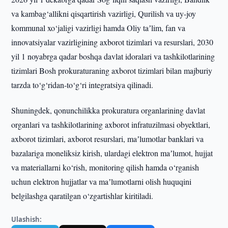
va kambag‘allikni qisqartirish vazirligi, Qurilish va uy-joy
kommunal xo‘jaligi vazirligi hamda Oliy taʼlim, fan va
innovatsiyalar vazirligining axborot tizimlari va resurslari, 2030
yil 1 noyabrga qadar boshqa davlat idoralari va tashkilotlarining
tizimlari Bosh prokuraturaning axborot tizimlari bilan majburiy
tarzda to‘g‘ridan-to‘g‘ri integratsiya qilinadi.
Shuningdek, qonunchilikka prokuratura organlarining davlat
organlari va tashkilotlarining axborot infratuzilmasi obyektlari,
axborot tizimlari, axborot resurslari, maʼlumotlar banklari va
bazalariga moneliksiz kirish, ulardagi elektron maʼlumot, hujjat
va materiallarni ko‘rish, monitoring qilish hamda o‘rganish
uchun elektron hujjatlar va maʼlumotlarni olish huquqini
belgilashga qaratilgan o‘zgartishlar kiritiladi.
Ulashish: