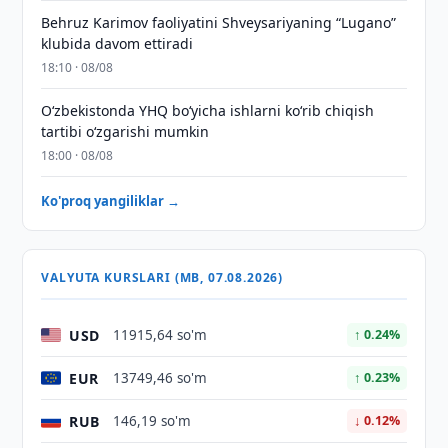
Behruz Karimov faoliyatini Shveysariyaning “Lugano”
klubida davom ettiradi
18:10 · 08/08
O‘zbekistonda YHQ bo‘yicha ishlarni ko‘rib chiqish
tartibi o‘zgarishi mumkin
18:00 · 08/08
Ko'proq yangiliklar →
VALYUTA KURSLARI (MB, 07.08.2026)
USD
11915,64 so'm
↑ 0.24%
EUR
13749,46 so'm
↑ 0.23%
RUB
146,19 so'm
↓ 0.12%