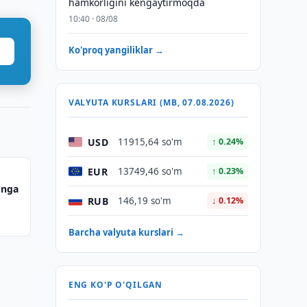
hamkorligini kengaytirmoqda
10:40 · 08/08
Ko'proq yangiliklar →
VALYUTA KURSLARI (MB, 07.08.2026)
USD
11915,64 so'm
↑ 0.24%
EUR
13749,46 so'm
↑ 0.23%
onga
RUB
146,19 so'm
↓ 0.12%
Barcha valyuta kurslari →
ENG KO'P O'QILGAN