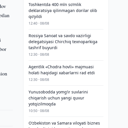
Toshkentda 400 mln so‘mlik
dov
deklaratsiya qilinmagan dorilar olib
bilan
qo‘yildi
12:40 · 08/08
Rossiya Sanoat va savdo vazirligi
i
delegatsiyasi Chirchiq texnoparkiga
tashrif buyurdi
ibor
12:30 · 08/08
Agentlik «Chodra hovli» majmuasi
sion
holati haqidagi xabarlarni rad etdi
12:30 · 08/08
Yunusobodda yomg‘ir suvlarini
chiqarish uchun yangi quvur
yotqizilmoqda
10:50 · 08/08
Oʻzbekiston va Samara viloyati biznes