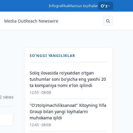
Infografika
Maxsus loyihalar
O'z
Media OutReach Newswire
SO'NGGI YANGILIKLAR
Soliq ilovasida ro'yxatdan o'tgan
tushumlar soni bo'yicha eng yaxshi 20
ta kompaniya nomi e'lon qilindi
12:55 · 08/08
2 views
"O'zto'qimachiliksanoat" Xitoyning Yifa
Group bilan yangi loyihalarni
muhokama qildi
12:45 · 08/08