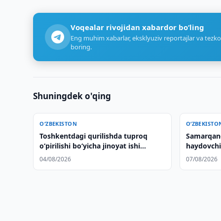
Voqealar rivojidan xabardor bo‘ling
Eng muhim xabarlar, eksklyuziv reportajlar va tezko
boring.
Shuningdek o'qing
O‘ZBEKISTON
O‘ZBEKISTO
Toshkentdagi qurilishda tuproq
Samarqan
o‘pirilishi bo‘yicha jinoyat ishi
haydovchi
qo‘zg‘atildi
04/08/2026
07/08/2026