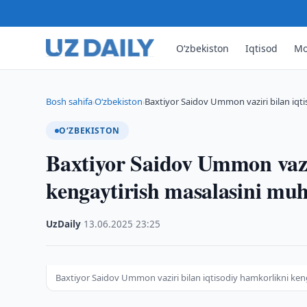
O‘zbekiston
Iqtisod
Mo
Bosh sahifa
O‘zbekiston
Baxtiyor Saidov Ummon vaziri bilan iqti
›
›
O‘ZBEKISTON
Baxtiyor Saidov Ummon vazir
kengaytirish masalasini mu
UzDaily
·
13.06.2025
·
23:25
Baxtiyor Saidov Ummon vaziri bilan iqtisodiy hamkorlikni ke