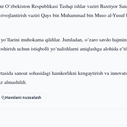
ni O‘zbekiston Respublikasi Tashqi ishlar vaziri Baxtiyor Sai
i rivojlantirish vaziri Qays bin Muhammad bin Muso al-Yusuf 
h yo‘llarini muhokama qildilar. Jumladan, o‘zaro savdo hajmin
oshirish uchun istiqbolli yo‘nalishlarni aniqlashga alohida eʼt
asida sanoat sohasidagi hamkorlikni kengaytirish va innovat
kr almashildi.
Havolani nusxalash