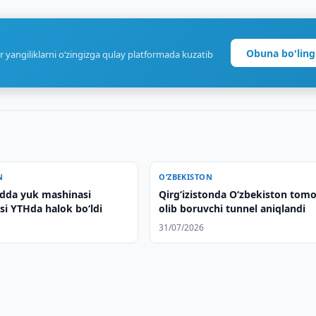
Obuna bo'ling
r yangiliklarni o‘zingizga qulay platformada kuzatib
N
O‘ZBEKISTON
dda yuk mashinasi
Qirg‘izistonda O‘zbekiston tom
si YTHda halok bo‘ldi
olib boruvchi tunnel aniqlandi
31/07/2026