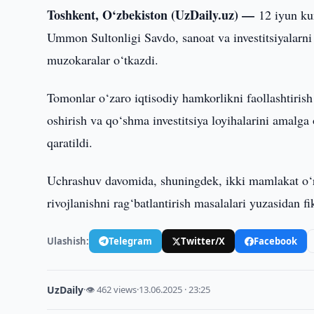
Toshkent, O‘zbekiston (UzDaily.uz) —
12 iyun ku
Ummon Sultonligi Savdo, sanoat va investitsiyalarn
muzokaralar o‘tkazdi.
Tomonlar o‘zaro iqtisodiy hamkorlikni faollashtiris
oshirish va qo‘shma investitsiya loyihalarini amalga 
qaratildi.
Uchrashuv davomida, shuningdek, ikki mamlakat o‘rt
rivojlanishni rag‘batlantirish masalalari yuzasidan fi
Ulashish:
Telegram
Twitter/X
Facebook
UzDaily
·
👁 462 views
·
13.06.2025 · 23:25