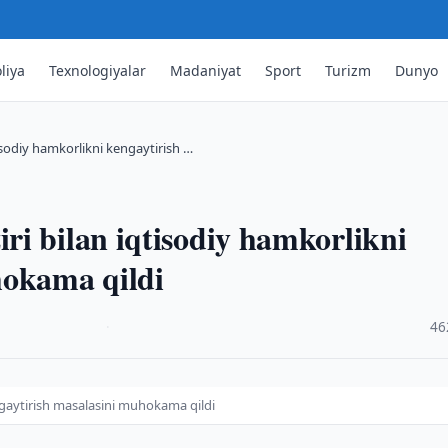
liya
Texnologiyalar
Madaniyat
Sport
Turizm
Dunyo
sodiy hamkorlikni kengaytirish …
i bilan iqtisodiy hamkorlikni
hokama qildi
·
46
ngaytirish masalasini muhokama qildi