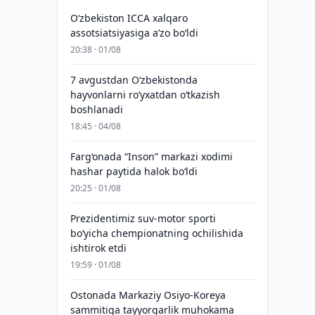
O‘zbekiston ICCA xalqaro
assotsiatsiyasiga aʼzo bo‘ldi
20:38 · 01/08
7 avgustdan O‘zbekistonda
hayvonlarni ro‘yxatdan o‘tkazish
boshlanadi
18:45 · 04/08
Farg‘onada “Inson” markazi xodimi
hashar paytida halok bo‘ldi
20:25 · 01/08
Prezidentimiz suv-motor sporti
bo‘yicha chempionatning ochilishida
ishtirok etdi
19:59 · 01/08
Ostonada Markaziy Osiyo-Koreya
sammitiga tayyorgarlik muhokama