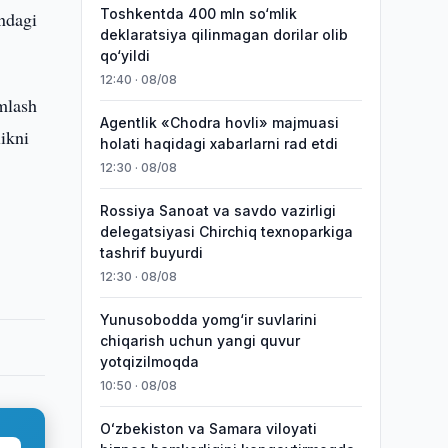
Toshkentda 400 mln so‘mlik
ondagi
deklaratsiya qilinmagan dorilar olib
qo‘yildi
12:40 · 08/08
amlash
Agentlik «Chodra hovli» majmuasi
ikni
holati haqidagi xabarlarni rad etdi
12:30 · 08/08
Rossiya Sanoat va savdo vazirligi
delegatsiyasi Chirchiq texnoparkiga
tashrif buyurdi
12:30 · 08/08
Yunusobodda yomg‘ir suvlarini
chiqarish uchun yangi quvur
yotqizilmoqda
10:50 · 08/08
Oʻzbekiston va Samara viloyati