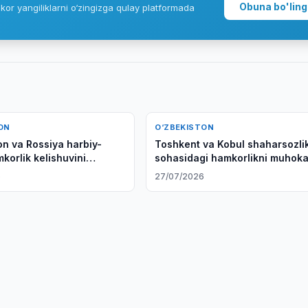
Obuna bo'ling
kor yangiliklarni o‘zingizga qulay platformada
ON
O‘ZBEKISTON
on va Rossiya harbiy-
Toshkent va Kobul shaharsozli
korlik kelishuvini
sohasidagi hamkorlikni muhok
di
qilishdi
6
27/07/2026