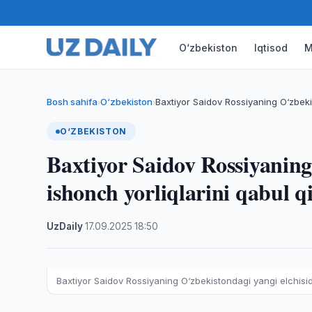
O‘zbekiston
Iqtisod
M
Bosh sahifa
O‘zbekiston
Baxtiyor Saidov Rossiyaning O‘zbeki
›
›
O‘ZBEKISTON
Baxtiyor Saidov Rossiyaning
ishonch yorliqlarini qabul qi
UzDaily
·
17.09.2025
·
18:50
Baxtiyor Saidov Rossiyaning O‘zbekistondagi yangi elchisida