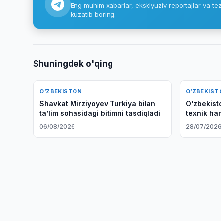
Eng muhim xabarlar, eksklyuziv reportajlar va tez
kuzatib boring.
Shuningdek o'qing
O‘ZBEKISTON
O‘ZBEKIST
Shavkat Mirziyoyev Turkiya bilan
O‘zbekist
taʼlim sohasidagi bitimni tasdiqladi
texnik ham
o‘zgartira
06/08/2026
28/07/202