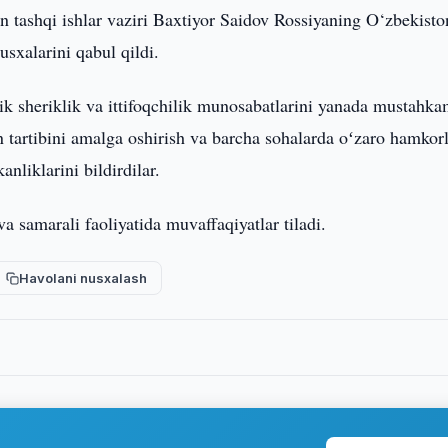
n tashqi ishlar vaziri Baxtiyor Saidov Rossiyaning O‘zbekist
usxalarini qabul qildi.
gik sheriklik va ittifoqchilik munosabatlarini yanada mustahk
tartibini amalga oshirish va barcha sohalarda oʻzaro hamkorl
nliklarini bildirdilar.
a samarali faoliyatida muvaffaqiyatlar tiladi.
Havolani nusxalash