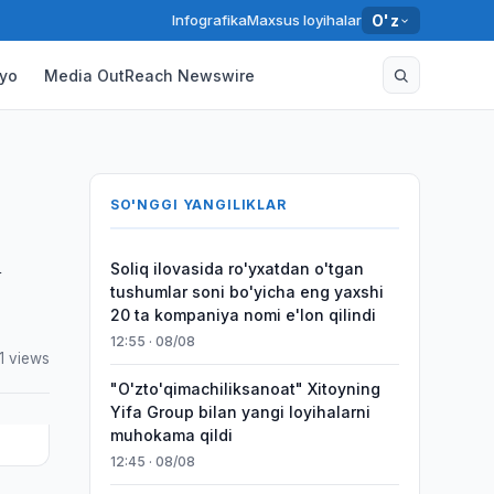
Infografika
Maxsus loyihalar
O'z
yo
Media OutReach Newswire
SO'NGGI YANGILIKLAR
n
Soliq ilovasida ro'yxatdan o'tgan
tushumlar soni bo'yicha eng yaxshi
20 ta kompaniya nomi e'lon qilindi
12:55 · 08/08
1 views
"O'zto'qimachiliksanoat" Xitoyning
Yifa Group bilan yangi loyihalarni
muhokama qildi
12:45 · 08/08