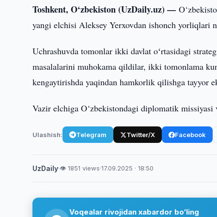
Toshkent, O‘zbekiston (UzDaily.uz) —
O‘zbekisto
yangi elchisi Aleksey Yerxovdan ishonch yorliqlari n
Uchrashuvda tomonlar ikki davlat oʻrtasidagi strate
masalalarini muhokama qildilar, ikki tomonlama kun 
kengaytirishda yaqindan hamkorlik qilishga tayyor eka
Vazir elchiga O‘zbekistondagi diplomatik missiyasi v
Ulashish:
Telegram
Twitter/X
Facebook
UzDaily
·
👁 1851 views
·
17.09.2025 · 18:50
Voqealar rivojidan xabardor bo‘ling