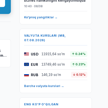
biznes hamkorligini kengaytirmoqda
10:40 · 08/08
Ko'proq yangiliklar →
VALYUTA KURSLARI (MB,
07.08.2026)
k
USD
11915,64 so'm
↑ 0.24%
ama
EUR
13749,46 so'm
↑ 0.23%
RUB
146,19 so'm
↓ 0.12%
Barcha valyuta kurslari →
ENG KO'P O'QILGAN