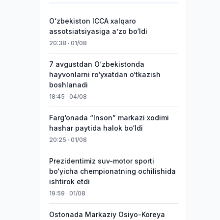
O‘zbekiston ICCA xalqaro
assotsiatsiyasiga aʼzo bo‘ldi
20:38 · 01/08
7 avgustdan O‘zbekistonda
hayvonlarni ro‘yxatdan o‘tkazish
boshlanadi
18:45 · 04/08
Farg‘onada “Inson” markazi xodimi
hashar paytida halok bo‘ldi
20:25 · 01/08
Prezidentimiz suv-motor sporti
bo‘yicha chempionatning ochilishida
ishtirok etdi
19:59 · 01/08
Ostonada Markaziy Osiyo-Koreya