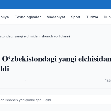
oliya
Texnologiyalar
Madaniyat
Sport
Turizm
Dun
stondagi yangi elchisidan ishonch yorliqlarini …
 O‘zbekistondagi yangi elchisida
ldi
·
185
n ishonch yorliqlarini qabul qildi